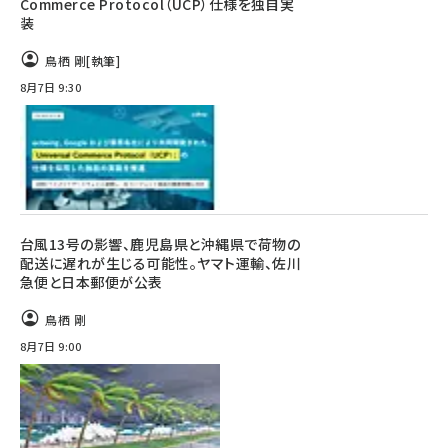
Commerce Protocol（UCP）仕様を独自実
装
鳥栖 剛
[執筆]
8月7日 9:30
台風13号の影響、鹿児島県と沖縄県で荷物の
配送に遅れが生じる可能性。ヤマト運輸、佐川
急便と日本郵便が公表
鳥栖 剛
8月7日 9:00