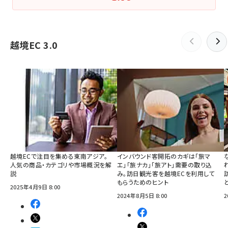
越境EC 3.0
越境ECで注目を集める東南アジア。
インバウンド客開拓のカギは「旅マ
人気の商品・カテゴリや市場概況を解
エ」「旅ナカ」「旅アト」需要の取り込
説
み。訪日観光客を越境ECを利用して
もらうためのヒント
2025年4月9日 8:00
2024年8月5日 8:00
2