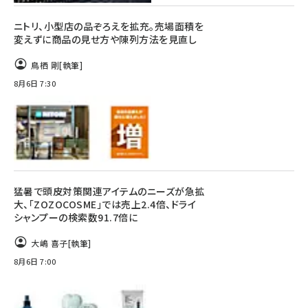
ニトリ、小型店の品ぞろえを拡充。売場面積を
変えずに商品の見せ方や陳列方法を見直し
鳥栖 剛
[執筆]
8月6日 7:30
猛暑で頭皮対策関連アイテムのニーズが急拡
大、「ZOZOCOSME」では売上2.4倍、ドライ
シャンプーの検索数91.7倍に
大嶋 喜子
[執筆]
8月6日 7:00