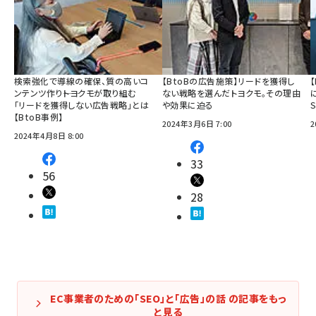
検索強化で導線の確保、質の高いコ
【BtoBの広告施策】リードを獲得し
ンテンツ作り――トヨクモが取り組む
ない戦略を選んだトヨクモ。その理由
「リードを獲得しない広告戦略」とは
や効果に迫る
【BtoB事例】
2024年3月6日 7:00
2
2024年4月8日 8:00
33
56
28
EC事業者のための「SEO」と「広告」の話 の記事をもっ
と見る