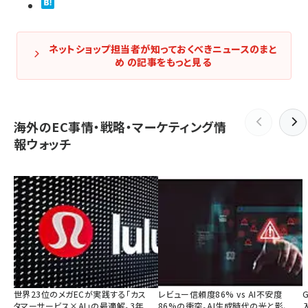
ネットショップ担当者が知っておくべきニュースのまと
め の記事をもっと見る
海外のEC事情・戦略・マーケティング情
報ウォッチ
世界23位のメガECが実践する「カス
レビュー信頼度86% vs AI不安度
タマーサービス×AI」の最適解。3年
86%の衝突。AI生成時代の光と影、