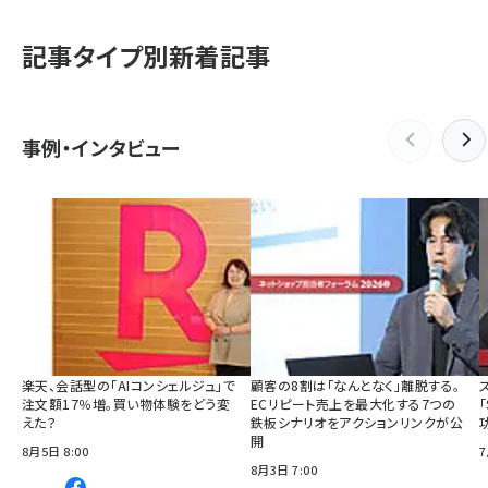
記事タイプ別新着記事
事例・インタビュー
楽天、会話型の「AIコンシェルジュ」で
顧客の8割は「なんとなく」離脱する。
注文額17％増。買い物体験をどう変
ECリピート売上を最大化する7つの
えた？
鉄板シナリオをアクションリンクが公
開
8月5日 8:00
7
8月3日 7:00