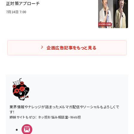
正対策アプローチ
7月14日 7:00
企画広告記事をもっと見る
業界情報やナレッジが詰まったメルマガ配信やソーシャルもよろしくで
す！
姉妹サイトもぜひ：
ネッ担お悩み相談室
・
Web担
メルマガ