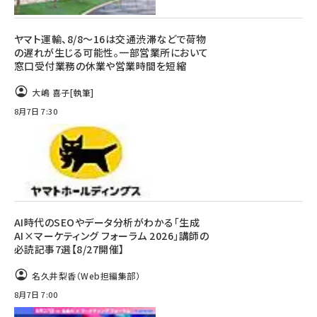
ヤマト運輸、8/8～16は交通渋滞などで荷物
の遅れが生じる可能性。一部営業所において
窓口受付業務の休業や営業時間を短縮
大嶋 喜子
[執筆]
8月7日 7:30
AI時代のSEOやデータ分析がわかる「生成
AI×マーケティング フォーラム 2026」講師の
必読記事7選【8/27開催】
名久井梨香（Web担編集部）
8月7日 7:00