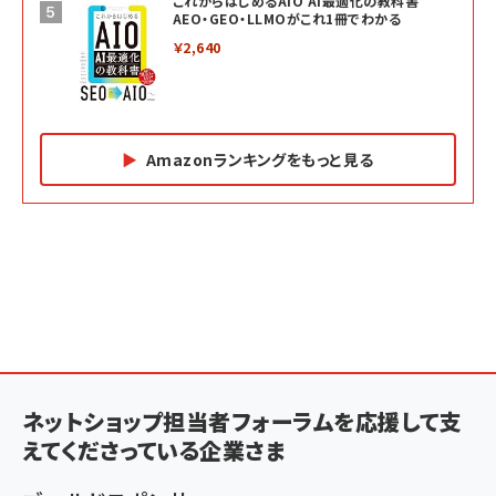
これからはじめるAIO AI最適化の教科書
AEO・GEO・LLMOがこれ1冊でわかる
￥2,640
Amazonランキングをもっと見る
Amazon マーケティング・セールス全般関連書籍 の
Amazon ビジネス・経済関連書籍 の売れ筋ランキン
Amazon 経営戦略関連書籍 の売れ筋ランキング
売れ筋ランキング
グ
更新日時：2026/06/26 19:05
更新日時：2026/06/26 19:05
更新日時：2026/06/26 19:05
2億円を売り上げたプロが教える note×AI 最強の
anan(アンアン)2026/07/01号 No.2501[魅せる
ベインキャピタル 企業価値向上力の秘密
副業
カラダ2026／宮舘涼太]
￥2,640
￥1,870
￥880
イシューからはじめよ［改訂版］――知的生産の「シンプ
小さな会社は戦略が9割
anan(アンアン)2026/06/24号 No.2500増刊
ルな本質」
スペシャルエディション[王道エンタメの矜持／
ネットショップ担当者フォーラムを応援して支
￥1,980
BTS]
￥2,200
えてくださっている企業さま
￥1,100
ドリルを売るには穴を売れ
経営メモ 16年の起業家人生で得た知見