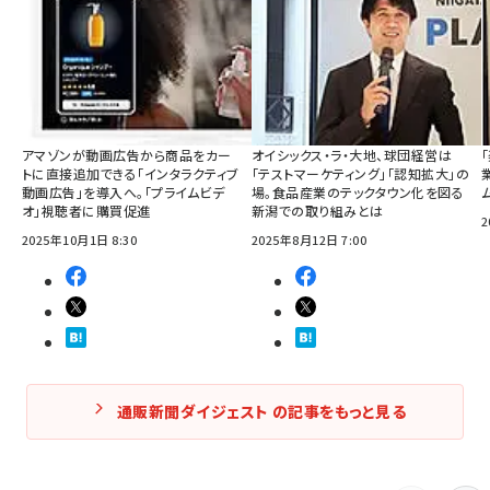
アマゾンが動画広告から商品をカー
オイシックス・ラ・大地、球団経営は
トに直接追加できる「インタラクティブ
「テストマーケティング」「認知拡大」の
動画広告」を導入へ。「プライムビデ
場。食品産業のテックタウン化を図る
オ」視聴者に購買促進
新潟での取り組みとは
2
2025年10月1日 8:30
2025年8月12日 7:00
通販新聞ダイジェスト の記事をもっと見る