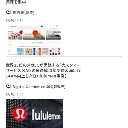
資源を集中
鳥栖 剛
[執筆]
8月6日 8:30
世界23位のメガECが実践する「カスタマー
サービス×AI」の最適解。3年で顧客満足度
144%向上した【Lululemon事例】
Digital Commerce 360
[転載元]
8月6日 8:00