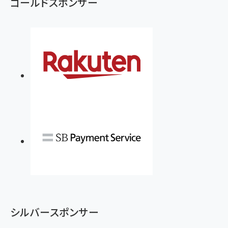
ゴールドスポンサー
anan(アンアン)2026/07/08号 No.2502[2026
￥1,815
￥2,750
年後半、あなたの恋と運命／山田涼介]
￥880
Brand Shift(ブランド・シフト): 「信頼」で選ばれ
影響力の武器［新版］：人を動かす七つの原理
る時代の成長戦略
￥3,190
ママ投資家が育休中に１億貯めた株式投資
￥2,420
￥1,870
フィードバック経営 「沈黙の組織」から「高め合う
マーケティングの真実 P&G・グリコで学んだ失敗
組織」へ
と成長の法則
組織の成果を最大化する ルールのデザイン
￥3,080
￥2,200
￥1,980
Amazonランキングをもっと見る
Amazonランキングをもっと見る
Amazonランキングをもっと見る
シルバースポンサー