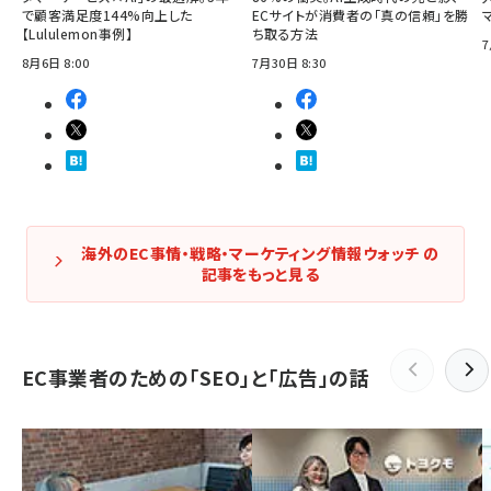
で顧客満足度144%向上した
ECサイトが消費者の「真の信頼」を勝
【Lululemon事例】
ち取る方法
7
8月6日 8:00
7月30日 8:30
海外のEC事情・戦略・マーケティング情報ウォッチ の
記事をもっと見る
EC事業者のための「SEO」と「広告」の話