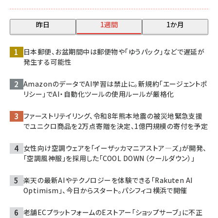
昨日
1週間
1か月
日本郵便、お盆期間中は郵便物や「ゆうパック」などで遅延が
発生する可能性
AmazonのデータでAI学習は禁止に。新規約「エージェントポ
リシー」でAI・自動化ツールの使用ルールが厳格化
ファーストリテイリング、令和8年熊本地震の被災地緊急支援
でユニクロ商品を2万点寄贈を決定、1億円規模の寄付を予定
女性向け空調ウェアを「イーザッカマニアストア―ズ」が開発、
「空調風神服」を採用した「COOL DOWN（クールダウン）」
楽天の最新AIやテクノロジーを体験できる「Rakuten AI
Optimism」、今日からスタート。パシフィコ横浜で開催
老舗ECプラットフォームのEストアー「ショップサーブ」に不正