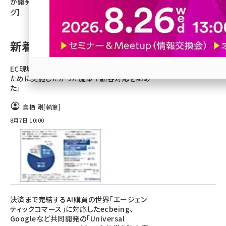
が開発【ネッ担アクセスランキン
グ】
revico (744)
新着記事
EC現場の実態。担当者の8割「ノンコア業務の
ために実施したかった施策や顧客対応を諦め
参加登録はこちら↑
た」
鳥栖 剛
[執筆]
8月7日 10:00
決済まで完結するAI購買の世界「エージェン
ティックコマース」に対応したecbeing、
Googleなど共同開発の「Universal