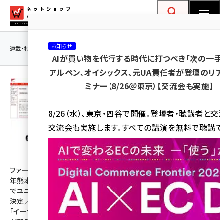
メ
ネットショップ担当者フォーラム
イ
検索
MENU
ン
お知らせ
コ
連載・特集
|
海外
海外情報
海外
AI
メタバース
AIが買い物を代行する時代に打つべき「次の一手
ン
アルペン、オイシックス、元UA責任者が登壇のリ
テ
ミナー（8/26＠東京）【交流会も実施】
ン
ツ
amazon (2259)
8/26（水）、東京・四谷で開催。登壇者・聴講者と
に
交流会も実施します。すべての講演を無料で聴講で
yahoo (1908)
移
動
楽天 (1876)
ecbeing (1211)
ファーストリテイリングが令和8
「楽天市場」がAI戦略を公開。
年熊本地震の被災地緊急支援
「AI店長」「バーチャル試着」
アスクル (1122)
でユニクロ商品を2万点寄贈を
「RMSバナー画像生成」の全ぼ
決定／女性向け空調ウェアを
う【Rakuten AI Optimismレ
base (1083)
「イーザッカマニアストア―ズ」
ポート】
ビィ・フォアード (781)