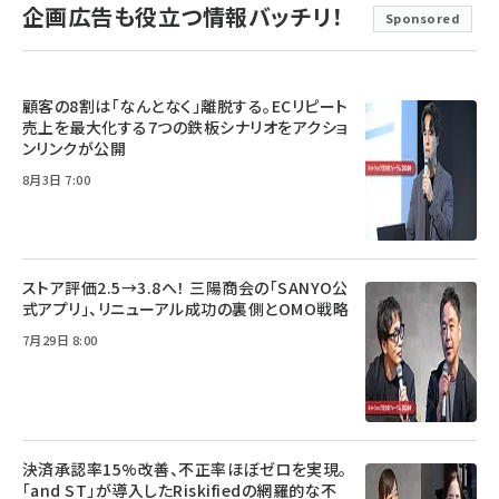
企画広告も役立つ情報バッチリ！
Sponsored
顧客の8割は「なんとなく」離脱する。ECリピート
売上を最大化する7つの鉄板シナリオをアクショ
ンリンクが公開
8月3日 7:00
ストア評価2.5→3.8へ！ 三陽商会の「SANYO公
式アプリ」、リニューアル成功の裏側とOMO戦略
7月29日 8:00
決済承認率15%改善、不正率ほぼゼロを実現。
「and ST」が導入したRiskifiedの網羅的な不