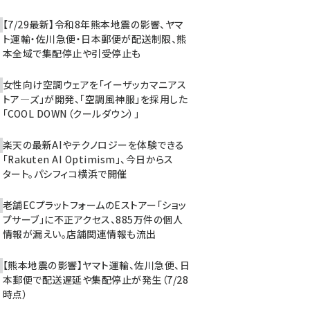
【7/29最新】令和8年熊本地震の影響、ヤマ
ト運輸・佐川急便・日本郵便が配送制限、熊
本全域で集配停止や引受停止も
女性向け空調ウェアを「イーザッカマニアス
トア―ズ」が開発、「空調風神服」を採用した
「COOL DOWN（クールダウン）」
楽天の最新AIやテクノロジーを体験できる
「Rakuten AI Optimism」、今日からス
タート。パシフィコ横浜で開催
老舗ECプラットフォームのEストアー「ショッ
プサーブ」に不正アクセス、885万件の個人
情報が漏えい。店舗関連情報も流出
【熊本地震の影響】ヤマト運輸、佐川急便、日
本郵便で配送遅延や集配停止が発生（7/28
時点）