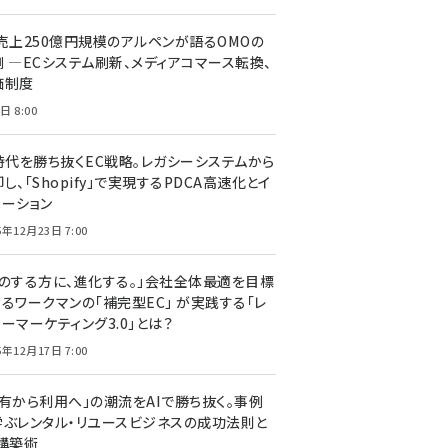
C売上250億円規模のアルペンが語るOMOの
側 ―ECシステム刷新、メディアコマース転換、
価制度
日 8:00
I時代を勝ち抜くEC戦略。レガシーシステムから
し、「Shopify」で実現するPDCA高速化とイ
ベーション
5年12月23日 7:00
声のする方に、進化する。」会社全体最適を目標
するワークマンの「補完型EC」 が実践する「レ
ーマーケティング3.0」とは？
5年12月17日 7:00
所有から利用へ」の潮流をAIで勝ち抜く。事例
学ぶレンタル・リユースビジネスの成功法則と
C構築術