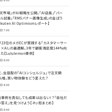
日 8:00
天市場」がAI戦略を公開。「AI店長」「バー
ャル試着」「RMSバナー画像生成」の全ぼう
akuten AI Optimismレポート】
日 7:00
界23位のメガECが実践する「カスタマーサー
ス×AI」の最適解。3年で顧客満足度144%向
た【Lululemon事例】
日 8:00
天、会話型の「AIコンシェルジュ」で注文額
7％増。買い物体験をどう変えた？
日 8:00
功事例を真似しても成果は出ない！？「自社だ
の答え」を見つけよう【ネッ担まとめ】
日 8:00