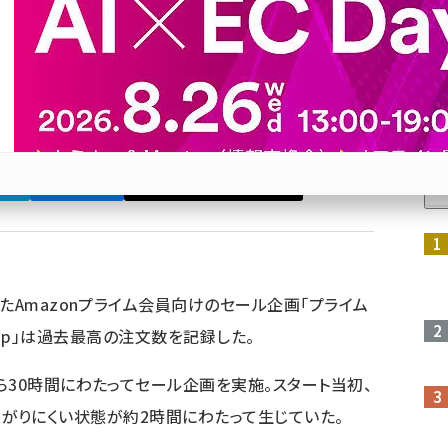
本の状況を発表
ている販売事業者にとっても、記録的な日になったとい
人
ブ
Bluesky
優先するニュース提供元に追加
参加登録はこちら↑
たAmazonプライム会員向けのセール企画「プライム
co.jp」は過去最高の注文数を記録した。
ら30時間にわたってセール企画を実施。スタート当初、
ジがつながりにくい状態が約2時間にわたって生じていた。