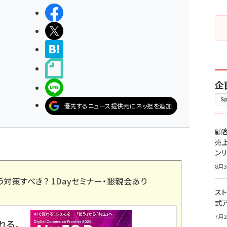
シェアする
ポストする
>ブクマする
noteで書く
企
LINEで送る
S
優先するニュース提供元にネッ担を追加
顧
売
ン
8月3
う対策すべき？ 1Dayセミナー・懇親会あり
スト
式
7月2
れる。