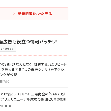
新着記事をもっと見る
画広告も役立つ情報バッチリ！
ponsored
客の8割は「なんとなく」離脱する。ECリピート
上を最大化する7つの鉄板シナリオをアクショ
リンクが公開
日 7:00
ア評価2.5→3.8へ！ 三陽商会の「SANYO公
アプリ」、リニューアル成功の裏側とOMO戦略
9日 8:00