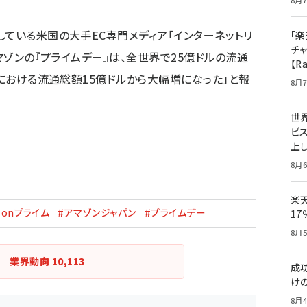
8月7
している米国の大手EC専門メディア「インターネットリ
「楽
チ
アマゾンの『プライムデー』は、全世界で25億ドルの流通
【R
』における流通総額15億ドルから大幅増になった」と報
8月7
世
ビ
上し
8月6
楽
zonプライム
#アマゾンジャパン
#プライムデー
1
8月5
業界動向
10,113
成
け
8月4