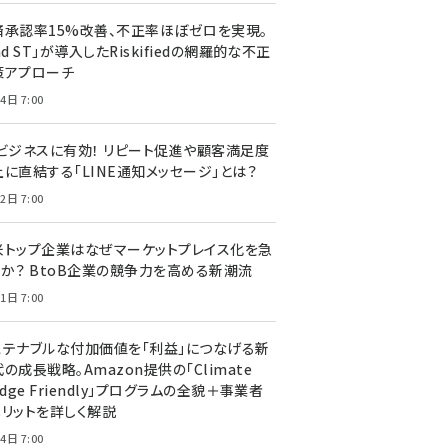
済承認率15%改善、不正率ほぼゼロを実現。
nd ST」が導入したRiskifiedの網羅的な不正
策アプローチ
4日 7:00
Cビジネスに有効！ リピート促進や顧客満足度
上に直結する「LINE通知メッセージ」とは？
2日 7:00
米トップ企業はなぜマーケットプレイス化を急
のか？ BtoB企業の競争力を高める新潮流
1日 7:00
ステナブルな付加価値を「利益」につなげる新
の成長戦略。Amazon提供の「Climate
edge Friendly」プログラムの全貌＋事業者
メリットを詳しく解説
4日 7:00