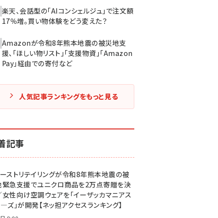
楽天、会話型の「AIコンシェルジュ」で注文額
17％増。買い物体験をどう変えた？
Amazonが令和8年熊本地震の被災地支
援、「ほしい物リスト」「支援物資」「Amazon
Pay」経由での寄付など
人気記事ランキングをもっと見る
着記事
ァーストリテイリングが令和8年熊本地震の被
地緊急支援でユニクロ商品を2万点寄贈を決
／女性向け空調ウェアを「イーザッカマニアス
ア―ズ」が開発【ネッ担アクセスランキング】