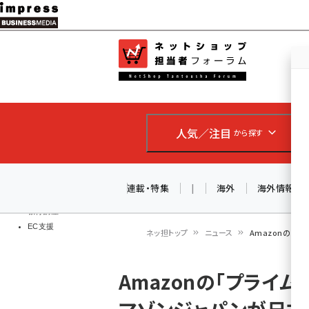
メ
イ
EC担当者
ネットショッ
ン
Web担当者
コ
製品導入
ン
企業IT
ソフト開発
テ
IoT・AI
人気／注目
から探す
ン
DCクラウド
研究・調査
ツ
エネルギー
に
連載・特集
|
海外
海外情報
ドローン
移
教育講座
EC支援
動
ネッ担トップ
ニュース
Amazonの「
パ
Amazonの「プライ
ン