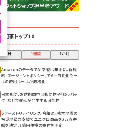
base (1081)
ビィ・フォアード (776)
revico (744)
気記事トップ10
昨日
1週間
1か月
AmazonのデータでAI学習は禁止に。新規
約「エージェントポリシー」でAI・自動化ツー
ルの使用ルールが厳格化
日本郵便、お盆期間中は郵便物や「ゆうパッ
ク」などで遅延が発生する可能性
ファーストリテイリング、令和8年熊本地震の
被災地緊急支援でユニクロ商品を2万点寄
贈を決定、1億円規模の寄付を予定