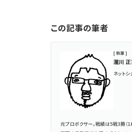
この記事の筆者
[ 執筆 ]
瀧川 正
ネットシ
元プロボクサー。戦績は5戦3勝（1