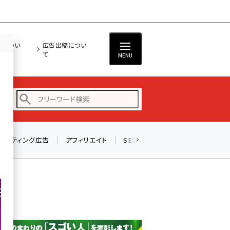
担につい
広告出稿につい
て
MENU
リスティング広告
アフィリエイト
SEO
メール
ソーシャル
amazon (2255)
yahoo (1906)
楽天 (1874)
ecbeing (1210)
アスクル (1122)