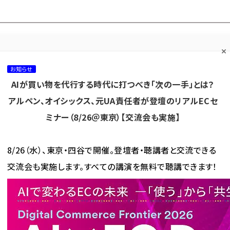
プ担当者フォーラム
ネッ
ネッ担お悩み相談
ネッ担アワー
ネッ担メルマ
て
室
ド！
ガ
お知らせ
AIが買い物を代行する時代に打つべき「次の一手」とは？
カテゴリ／種別
セミナー／イベント
から探す
から探す
アルペン、オイシックス、元UA責任者が登壇のリアルECセ
ミナー（8/26＠東京）【交流会も実施】
海外
AI
メタバース
集客
コンテンツマーケティング
8/26（水）、東京・四谷で開催。登壇者・聴講者と交流できる
交流会も実施します。すべての講演を無料で聴講できます！
プライムデー」は過去最高の注文数、アマゾンジャパンが日本の状況を発表
ムデー」は過去最高の注文数、ア