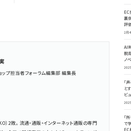
E
裏
評
2月4
A
脱却
ノ
実
202
ョップ担当者フォーラム編集部 編集長
「
と
ビュ
202
「
KO）2敗。 流通・通販・インターネット通販の専門
で
E