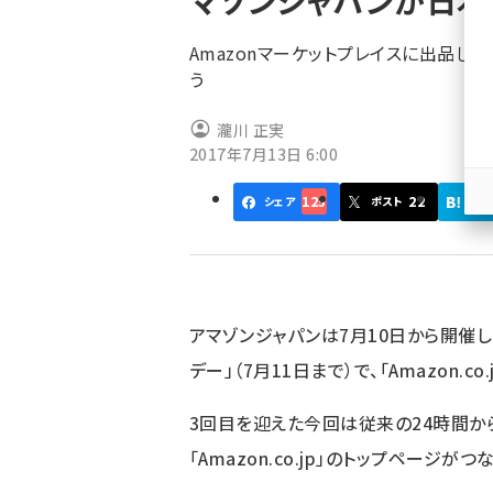
マゾンジャパンが日
く
ず
Amazonマーケットプレイスに出品し
う
瀧川 正実
2017年7月13日 6:00
125
22
シェア
ポスト
はて
アマゾンジャパンは7月10日から開催し
デー」（7月11日まで）で、「Amazon.
3回目を迎えた今回は従来の24時間か
「Amazon.co.jp」のトップペー