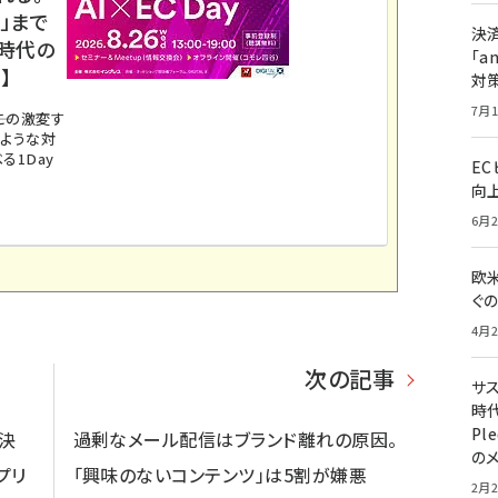
」まで
決
ス時代の
「a
】
対
7月1
。この激変す
のような対
る1Day
E
向
6月2
欧
ぐ
4月2
次の記事
サ
時代
Pl
決
過剰なメール配信はブランド離れの原因。
の
プリ
「興味のないコンテンツ」は5割が嫌悪
2月2