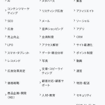
AI
メタバース
集客
コンテンツマーケ
リスティング広告
アフィリエイト
ティング
SEO
メール
ソーシャル
広告
音声ショッピング
アプリ
売上向上
会員制度
CRM
LPO
アクセス解析
サイト最適化
スマホ・タブレット
データ・競合分析
ポイント制度
レコメンド
写真
動画
文章・コピーライ
広告効果測定
運営
ティング
顧客対応・顧客サ
価格戦略
物流・配送
ポート
商品企画・開発
人材・教育
セキュリティ
（MD）