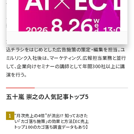
五十嵐 崇之（いがらし たかゆき）
revico (746)
ユミルリンク株式会社
マーケティング本部 マーケティング
部
大手家電小売店で、会員数300万人のメールマガジンや折
込チラシをはじめとした広告施策の策定・編集を担当。ユ
ミルリンク入社後は、マーケティング、広報担当業務と並行
参加登録はこちら↑
して、企業向けセミナーの講師として年間300社以上に講
演を行う。
五十嵐 崇之の人気記事トップ5
“月次売上の4倍”が流出!? 知っておきた
い「カゴ落ち施策」の効果と方法【EC売上
トップ100のカゴ落ち調査データもあり】