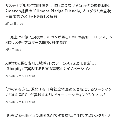
サステナブルな付加価値を「利益」につなげる新時代の成長戦略。
Amazon提供の「Climate Pledge Friendly」プログラムの全貌
＋事業者のメリットを詳しく解説
2月24日 7:00
EC売上250億円規模のアルペンが語るOMOの裏側 ―ECシステム
刷新、メディアコマース転換、評価制度
2月4日 8:00
AI時代を勝ち抜くEC戦略。レガシーシステムから脱却し、
「Shopify」で実現するPDCA高速化とイノベーション
2025年12月23日 7:00
「声のする方に、進化する。」会社全体最適を目標とするワークマン
の「補完型EC」 が実践する「レビューマーケティング3.0」とは？
2025年12月17日 7:00
「所有から利用へ」の潮流をAIで勝ち抜く。事例で学ぶレンタル・リ