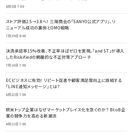
8月3日 7:00
ストア評価2.5→3.8へ！ 三陽商会の「SANYO公式アプリ」、リ
ニューアル成功の裏側とOMO戦略
7月29日 8:00
決済承認率15%改善、不正率ほぼゼロを実現。「and ST」が導入
したRiskifiedの網羅的な不正対策アプローチ
7月14日 7:00
ECビジネスに有効！ リピート促進や顧客満足度向上に直結する
「LINE通知メッセージ」とは？
6月22日 7:00
欧米トップ企業はなぜマーケットプレイス化を急ぐのか？ BtoB企
業の競争力を高める新潮流
4月21日 7:00