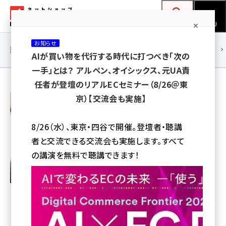
メ
ネットショップ担当者フォーラム
イ
検索
MENU
ン
お知らせ
コ
連載・特集
|
海外
海外情報
海外
AI
メタバース
AIが買い物を代行する時代に打つべき「次の
ン
一手」とは？ アルペン、オイシックス、元UA責
テ
任者が登壇のリアルECセミナー（8/26＠東
ン
五十嵐 崇之
京）【交流会も実施】
ツ
ユミルリンク株式会社
amazon (2259)
に
8/26（水）、東京・四谷で開催。登壇者・聴講
yahoo (1910)
移
者と交流できる交流会も実施します。すべて
動
楽天 (1878)
の講演を無料で聴講できます！
ecbeing (1213)
アスクル (1126)
base (1085)
ビィ・フォアード (786)