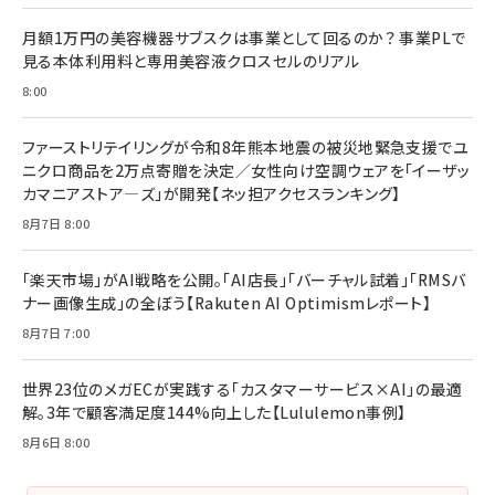
月額1万円の美容機器サブスクは事業として回るのか？ 事業PLで
見る本体利用料と専用美容液クロスセルのリアル
8:00
ファーストリテイリングが令和8年熊本地震の被災地緊急支援でユ
ニクロ商品を2万点寄贈を決定／女性向け空調ウェアを「イーザッ
カマニアストア―ズ」が開発【ネッ担アクセスランキング】
8月7日 8:00
「楽天市場」がAI戦略を公開。「AI店長」「バーチャル試着」「RMSバ
ナー画像生成」の全ぼう【Rakuten AI Optimismレポート】
8月7日 7:00
世界23位のメガECが実践する「カスタマーサービス×AI」の最適
解。3年で顧客満足度144%向上した【Lululemon事例】
8月6日 8:00