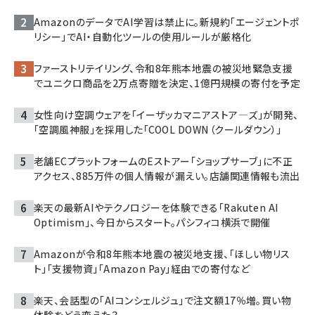
AmazonのデータでAI学習は禁止に。新規約「エージェントポ
リシー」でAI・自動化ツールの使用ルールが厳格化
ファーストリテイリング、令和8年熊本地震の被災地緊急支援
でユニクロ商品を2万点寄贈を決定、1億円規模の寄付を予定
女性向け空調ウェアを「イーザッカマニアストア―ズ」が開発、
「空調風神服」を採用した「COOL DOWN（クールダウン）」
老舗ECプラットフォームのEストアー「ショップサーブ」に不正
アクセス、885万件の個人情報が漏えい。店舗関連情報も流出
楽天の最新AIやテクノロジーを体験できる「Rakuten AI
Optimism」、今日からスタート。パシフィコ横浜で開催
Amazonが令和8年熊本地震の被災地支援、「ほしい物リス
ト」「支援物資」「Amazon Pay」経由での寄付など
楽天、会話型の「AIコンシェルジュ」で注文額17％増。買い物
体験をどう変えた？