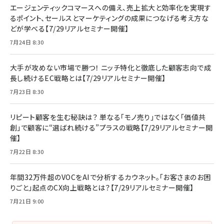
エージェンティックコマースへの備え、売上拡大と効率化を実現す
るポイント、セールスとマーケティングの成果につなげる考え方な
どが学べる【7/29リアルセミナー開催】
7月24日 8:30
大手が攻めない市場で勝つ！ ニッチ特化と徹底した顧客志向で成
長し続けるEC戦略とは【7/29リアルセミナー開催】
7月23日 8:30
リピート顧客を生む秘訣は？ 単なる「モノ売り」ではなく「価値共
創」で顧客に“選ばれ続ける”プラスの戦略【7/29リアルセミナー開
催】
7月22日 8:30
年間32万件超のVOCをAIで分析するカウネット。「お客さまのお困
りごと」起点のCX向上戦略とは？【7/29リアルセミナー開催】
7月21日 9:00