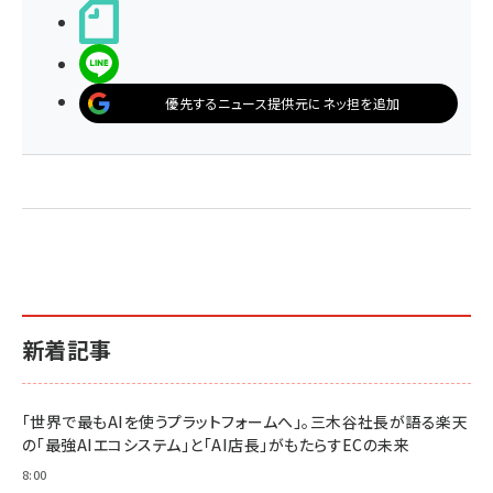
noteで書く
LINEで送る
優先するニュース提供元にネッ担を追加
新着記事
「世界で最もAIを使うプラットフォームへ」。三木谷社長が語る楽天
の「最強AIエコシステム」と「AI店長」がもたらすECの未来
8:00