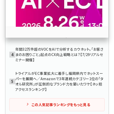
熊本地震の影響でヤマト運輸・佐川急便・日本郵便が配
送制限／小売のプロが語るオムニチャネル成功の条件
revico (746)
【ネッ担アクセスランキング】
エージェンティックコマースへの備え、売上拡大と効率化
を実現するポイント、セールスとマーケティングの成果に
つなげる考え方などが学べる【7/29リアルセミナー開催】
年間32万件超のVOCをAIで分析するカウネット。「お客さ
まのお困りごと」起点のCX向上戦略とは？【7/29リアルセ
参加登録はこちら↑
ミナー開催】
トライアルがEC事業拡大に着手し福岡県内でネットスー
パーを展開へ／Amazonで3年連続カテゴリー1位の「タ
オル研究所」が圧倒的なブランド力を築いたワケ【ネッ担
アクセスランキング】
この人気記事ランキングをもっと見る