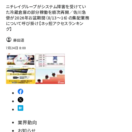
ニチレイグループがシステム障害を受けてい
た冷蔵倉庫の部分稼働を順次再開／佐川急
便が2026年お盆期間（8/13～16）の集配業務
について呼び掛け【ネッ担アクセスランキン
グ】
藤田遥
7月24日 8:00
業界動向
お知らせ