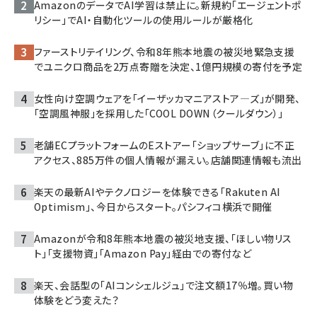
AmazonのデータでAI学習は禁止に。新規約「エージェントポ
リシー」でAI・自動化ツールの使用ルールが厳格化
ファーストリテイリング、令和8年熊本地震の被災地緊急支援
でユニクロ商品を2万点寄贈を決定、1億円規模の寄付を予定
女性向け空調ウェアを「イーザッカマニアストア―ズ」が開発、
「空調風神服」を採用した「COOL DOWN（クールダウン）」
老舗ECプラットフォームのEストアー「ショップサーブ」に不正
アクセス、885万件の個人情報が漏えい。店舗関連情報も流出
楽天の最新AIやテクノロジーを体験できる「Rakuten AI
Optimism」、今日からスタート。パシフィコ横浜で開催
Amazonが令和8年熊本地震の被災地支援、「ほしい物リス
ト」「支援物資」「Amazon Pay」経由での寄付など
楽天、会話型の「AIコンシェルジュ」で注文額17％増。買い物
体験をどう変えた？