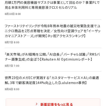
月額1万円の美容機器サブスクは事業として回るのか？ 事業PLで
見る本体利用料と専用美容液クロスセルのリアル
8月10日 8:00
ファーストリテイリングが令和8年熊本地震の被災地緊急支援でユ
ニクロ商品を2万点寄贈を決定／女性向け空調ウェアを「イーザッ
カマニアストア―ズ」が開発【ネッ担アクセスランキング】
8月7日 8:00
「楽天市場」がAI戦略を公開。「AI店長」「バーチャル試着」「RMSバ
ナー画像生成」の全ぼう【Rakuten AI Optimismレポート】
8月7日 7:00
世界23位のメガECが実践する「カスタマーサービス×AI」の最適
解。3年で顧客満足度144%向上した【Lululemon事例】
8月6日 8:00
新着記事をもっと見る