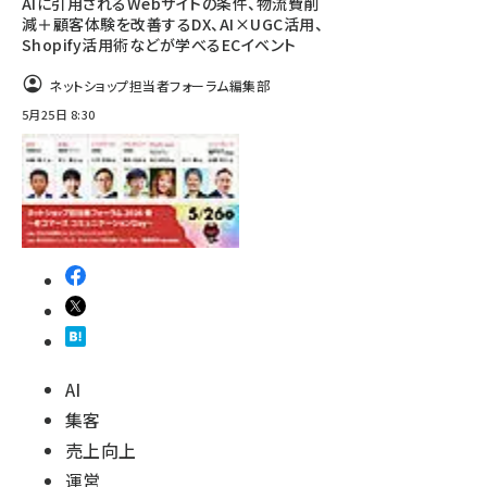
AIに引用されるWebサイトの条件、物流費削
減＋顧客体験を改善するDX、AI×UGC活用、
Shopify活用術などが学べるECイベント
ネットショップ担当者フォーラム編集部
5月25日 8:30
AI
集客
売上向上
運営