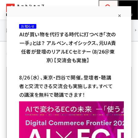
メ
ネットショップ担当者フォーラム
イ
検索
MENU
ン
お知らせ
コ
連載・特集
|
海外
海外情報
海外
AI
メタバース
AIが買い物を代行する時代に打つべき「次の
ン
一手」とは？ アルペン、オイシックス、元UA責
テ
お知らせ の 記事
任者が登壇のリアルECセミナー（8/26＠東
ン
京）【交流会も実施】
ツ
amazon (2260)
に
8/26（水）、東京・四谷で開催。登壇者・聴講
yahoo (1910)
移
者と交流できる交流会も実施します。すべて
人気記事ランキング
動
楽天 (1878)
の講演を無料で聴講できます！
ecbeing (1213)
大手が攻めない市場で勝つ！ ニッチ特化と徹底した顧客
アスクル (1126)
志向で成長し続けるEC戦略とは【7/29リアルセミナー開
催】
base (1085)
ビィ・フォアード (786)