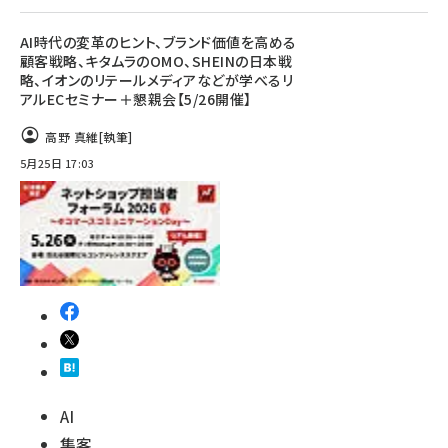
AI時代の変革のヒント、ブランド価値を高める
顧客戦略、キタムラのOMO、SHEINの日本戦
略、イオンのリテールメディアなどが学べるリ
アルECセミナー＋懇親会【5/26開催】
高野 真維
[執筆]
5月25日 17:03
AI
集客