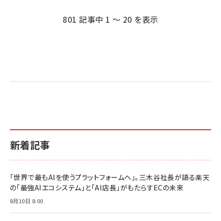
ペー
ジ
801 記事中 1 ～ 20 を表示
送
り
新着記事
「世界で最もAIを使うプラットフォームへ」。三木谷社長が語る楽天
の「最強AIエコシステム」と「AI店長」がもたらすECの未来
8月10日 8:00