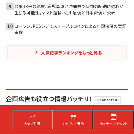
台風13号の影響、鹿児島県と沖縄県で荷物の配送に遅れが
生じる可能性。ヤマト運輸、佐川急便と日本郵便が公表
ローソン、POSレジでステーブルコインによる店頭決済の実証
実験
人気記事ランキングをもっと見る
企画広告も役立つ情報バッチリ！
Sponsored
顧客の8割は「なんとなく」離脱する。ECリピート売上を最大化する
人気／注目
カテゴリ／種別
セミナー／イベント
7つの鉄板シナリオをアクションリンクが公開
8月3日 7:00