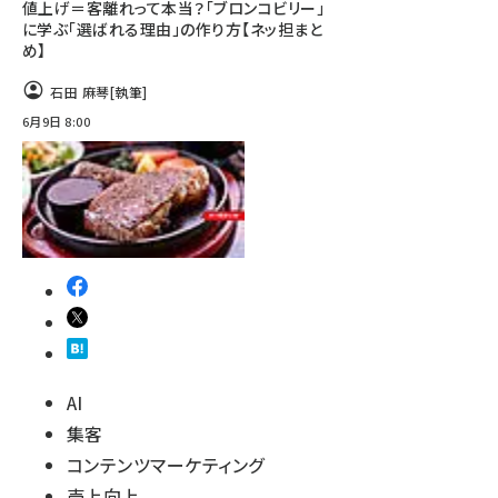
値上げ＝客離れって本当？「ブロンコビリー」
に学ぶ「選ばれる理由」の作り方【ネッ担まと
め】
石田 麻琴
[執筆]
6月9日 8:00
AI
集客
コンテンツマーケティング
売上向上