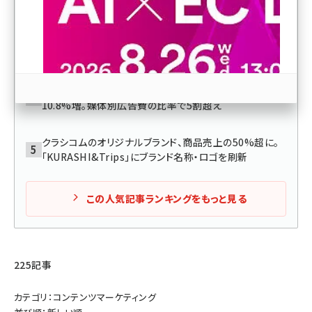
ネスモデルの作り方【ネッ担まとめ】
revico (745)
「TikTok Shop」で売れる秘訣は？ 上半期トレンド大賞
2026で「ヒットアイテム部門賞」受賞の松屋フーズの例
【2025年の広告費】インターネットが初の4兆円超えで
10.8%増。媒体別広告費の比率で5割超え
クラシコムのオリジナルブランド、商品売上の50%超に。
参加登録はこちら↑
「KURASHI&Trips」にブランド名称・ロゴを刷新
この人気記事ランキングをもっと見る
225記事
カテゴリ：コンテンツマーケティング