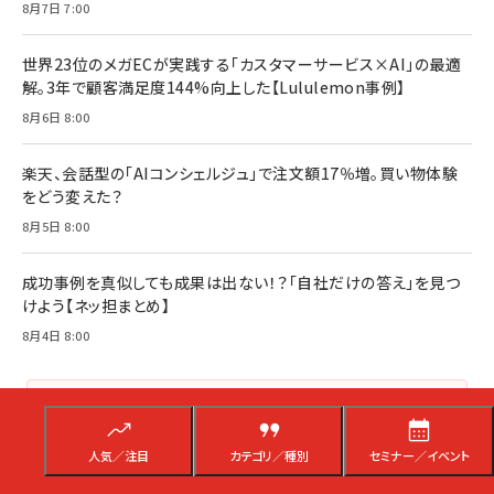
8月7日 7:00
世界23位のメガECが実践する「カスタマーサービス×AI」の最適
解。3年で顧客満足度144%向上した【Lululemon事例】
8月6日 8:00
楽天、会話型の「AIコンシェルジュ」で注文額17％増。買い物体験
をどう変えた？
8月5日 8:00
成功事例を真似しても成果は出ない！？「自社だけの答え」を見つ
けよう【ネッ担まとめ】
8月4日 8:00
新着記事をもっと見る
人気／注目
カテゴリ／種別
セミナー／イベント