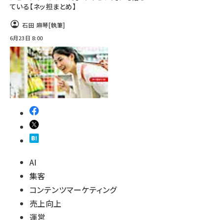
ている【ネッ担まとめ】
石田 麻琴
[執筆]
6月23日 8:00
AI
集客
コンテンツマーケティング
売上向上
運営