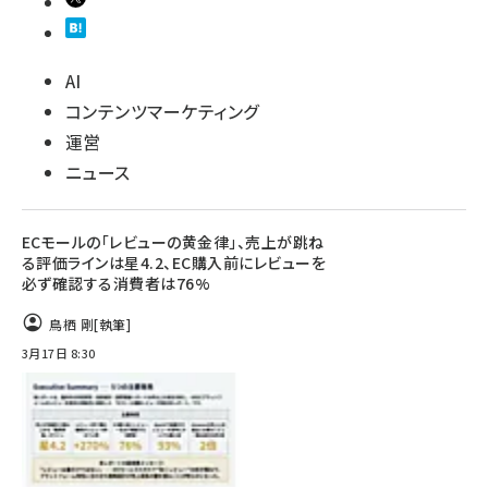
AI
コンテンツマーケティング
運営
ニュース
ECモールの「レビューの黄金律」、売上が跳ね
る評価ラインは星4.2、EC購入前にレビューを
必ず確認する消費者は76%
鳥栖 剛
[執筆]
3月17日 8:30