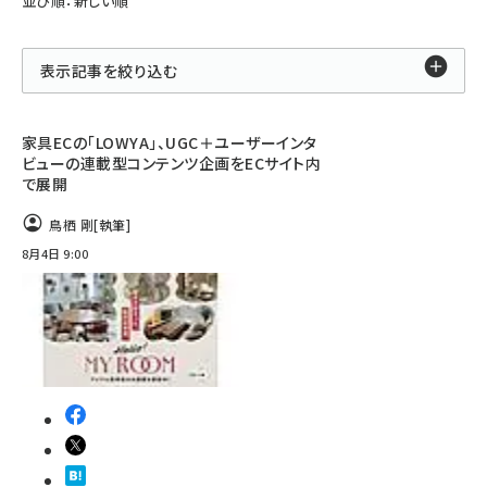
並び順：新しい順
表示記事を絞り込む
家具ECの「LOWYA」、UGC＋ユーザーインタ
ビューの連載型コンテンツ企画をECサイト内
で展開
鳥栖 剛
[執筆]
8月4日 9:00