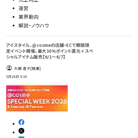
運営
業界動向
解説・ノウハウ
アイスタイル、@cosmeの店舗・ECで期間限
定イベント開催。最大30%ポイント還元＋スペ
シャルアイテム販売【6/1～6/7】
大嶋 喜子
[執筆]
5月26日 9:30