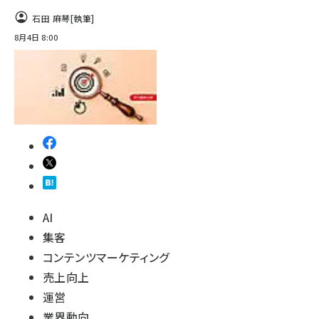
石田 麻琴
[執筆]
8月4日 8:00
AI
集客
コンテンツマーケティング
売上向上
運営
業界動向