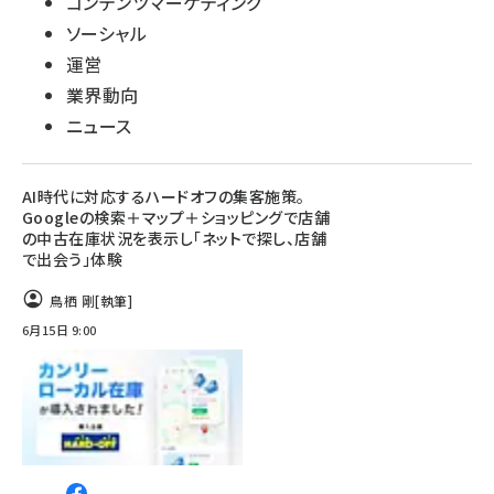
コンテンツマーケティング
ソーシャル
運営
業界動向
ニュース
AI時代に対応するハードオフの集客施策。
Googleの検索＋マップ＋ショッピングで店舗
の中古在庫状況を表示し「ネットで探し、店舗
で出会う」体験
鳥栖 剛
[執筆]
6月15日 9:00