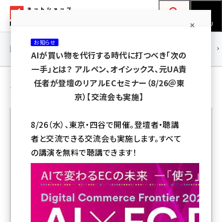
メ
ネットショップ担当者フォーラム
イ
検索
MENU
ン
お知らせ
コ
連載・特集
|
海外
海外情報
海外
AI
メタバース
AIが買い物を代行する時代に打つべき「次の
ン
一手」とは？ アルペン、オイシックス、元UA責
テ
コンテンツマーケティング の 記事
任者が登壇のリアルECセミナー（8/26＠東
ン
京）【交流会も実施】
ツ
amazon (2259)
に
8/26（水）、東京・四谷で開催。登壇者・聴講
yahoo (1908)
移
者と交流できる交流会も実施します。すべて
人気記事ランキング
動
楽天 (1877)
の講演を無料で聴講できます！
ecbeing (1211)
家具ECの「LOWYA」、UGC＋ユーザーインタビューの連
アスクル (1122)
載型コンテンツ企画をECサイト内で展開
base (1084)
「儲かる仕組み」は商品だけじゃない！？ 利益を生むビジ
ビィ・フォアード (782)