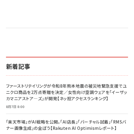
り
新着記事
ファーストリテイリングが令和8年熊本地震の被災地緊急支援でユ
ニクロ商品を2万点寄贈を決定／女性向け空調ウェアを「イーザッ
カマニアストア―ズ」が開発【ネッ担アクセスランキング】
8月7日 8:00
「楽天市場」がAI戦略を公開。「AI店長」「バーチャル試着」「RMSバ
ナー画像生成」の全ぼう【Rakuten AI Optimismレポート】