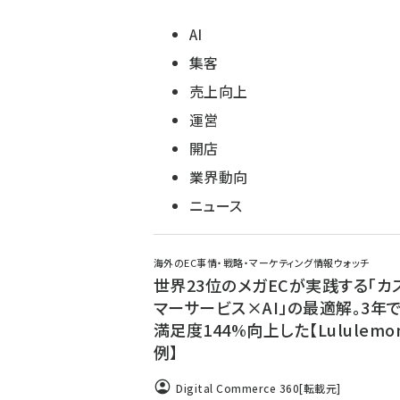
AI
集客
売上向上
運営
開店
業界動向
ニュース
海外のEC事情・戦略・マーケティング情報ウォッチ
世界23位のメガECが実践する「カ
マーサービス×AI」の最適解。3年
満足度144%向上した【Lululemo
例】
Digital Commerce 360
[転載元]