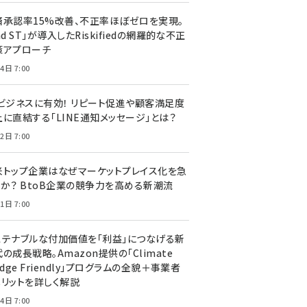
済承認率15%改善、不正率ほぼゼロを実現。
nd ST」が導入したRiskifiedの網羅的な不正
策アプローチ
4日 7:00
Cビジネスに有効！ リピート促進や顧客満足度
上に直結する「LINE通知メッセージ」とは？
2日 7:00
米トップ企業はなぜマーケットプレイス化を急
のか？ BtoB企業の競争力を高める新潮流
1日 7:00
ステナブルな付加価値を「利益」につなげる新
の成長戦略。Amazon提供の「Climate
edge Friendly」プログラムの全貌＋事業者
メリットを詳しく解説
4日 7:00