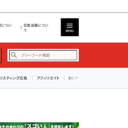
担につい
広告出稿につい
て
MENU
リスティング広告
アフィリエイト
SEO
メール
ソーシャル
amazon (2249)
yahoo (1901)
楽天 (1871)
ecbeing (1207)
アスクル (1119)