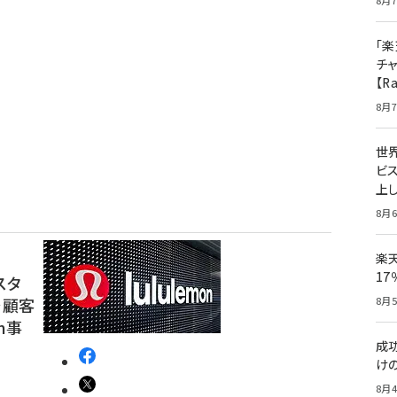
8月7
「楽
チ
【R
8月7
世
ビ
上し
8月6
楽
1
スタ
で顧客
8月5
n事
成
け
8月4