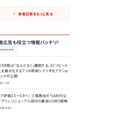
新着記事をもっと見る
画広告も役立つ情報バッチリ！
ponsored
客の8割は「なんとなく」離脱する。ECリピート
上を最大化する7つの鉄板シナリオをアクショ
リンクが公開
日 7:00
ア評価2.5→3.8へ！ 三陽商会の「SANYO公
アプリ」、リニューアル成功の裏側とOMO戦略
9日 8:00