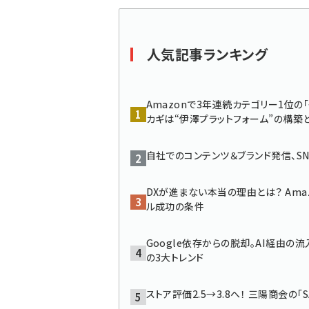
く
ず
人気記事ランキング
Amazonで3年連続カテゴリー1位
カギは“伊澤プラットフォーム”の構築と
自社でのコンテンツ＆ブランド発信、SN
DXが進まない本当の理由とは？ Am
ル成功の条件
Google依存からの脱却。AI経由の流
の3大トレンド
ストア評価2.5→3.8へ！ 三陽商会の