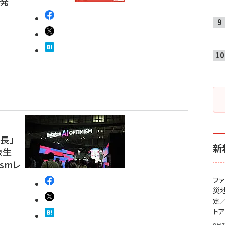
開発
長」
新
像生
ismレ
フ
災
定
ト