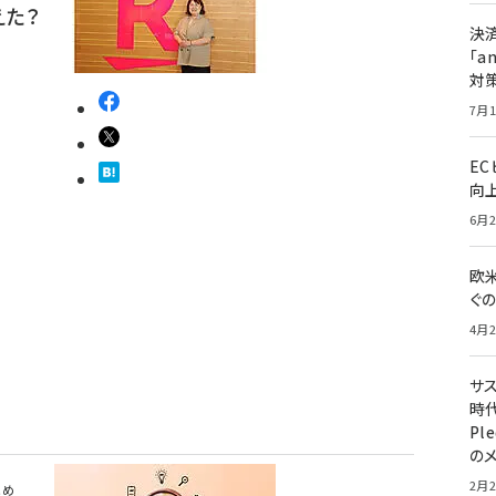
えた？
決
「a
対
7月1
E
向
6月2
欧
ぐ
4月2
サ
時代
Pl
の
2月2
とめ