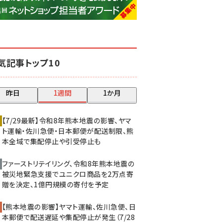
base (1077)
ビィ・フォアード (773)
revico (740)
気記事トップ10
昨日
1週間
1か月
【7/29最新】令和8年熊本地震の影響、ヤマ
ト運輸・佐川急便・日本郵便が配送制限、熊
本全域で集配停止や引受停止も
ファーストリテイリング、令和8年熊本地震の
被災地緊急支援でユニクロ商品を2万点寄
贈を決定、1億円規模の寄付を予定
【熊本地震の影響】ヤマト運輸、佐川急便、日
本郵便で配送遅延や集配停止が発生（7/28