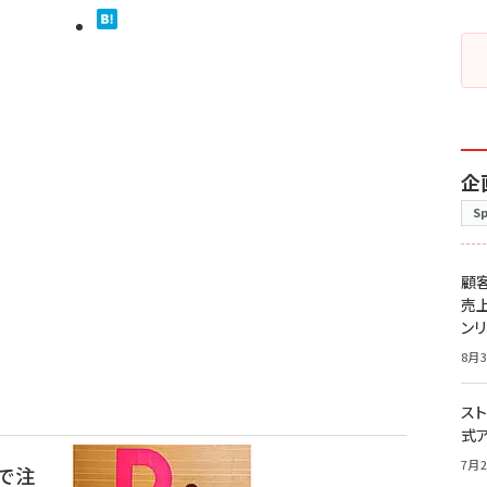
企
S
顧
売
ン
8月3
スト
式
7月2
」で注