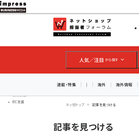
メ
イ
EC担当者
ネットショッ
ン
Web担当者
コ
製品導入
ン
企業IT
ソフト開発
テ
IoT・AI
人気／注目
から探す
ン
DCクラウド
研究・調査
ツ
エネルギー
に
連載・特集
|
海外
海外情報
ドローン
移
教育講座
EC支援
動
ネッ担トップ
記事を見つける
パ
記事を見つける
ン