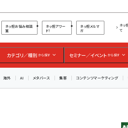
プ担当者フォーラム
ネッ
ネッ担お悩み相談
ネッ担アワー
ネッ担メルマ
て
室
ド！
ガ
お知らせ
AIが買い物を代行する時代に打つべき「次の一手」とは？
アルペン、オイシックス、元UA責任者が登壇のリアルECセ
カテゴリ／種別
セミナー／イベント
から探す
から探す
ミナー（8/26＠東京）【交流会も実施】
海外
AI
メタバース
集客
コンテンツマーケティング
8/26（水）、東京・四谷で開催。登壇者・聴講者と交流できる
交流会も実施します。すべての講演を無料で聴講できます！