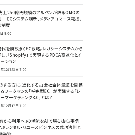
C売上250億円規模のアルペンが語るOMOの
側 ―ECシステム刷新、メディアコマース転換、
価制度
日 8:00
I時代を勝ち抜くEC戦略。レガシーシステムから
し、「Shopify」で実現するPDCA高速化とイ
ベーション
5年12月23日 7:00
声のする方に、進化する。」会社全体最適を目標
するワークマンの「補完型EC」 が実践する「レ
ーマーケティング3.0」とは？
5年12月17日 7:00
所有から利用へ」の潮流をAIで勝ち抜く。事例
学ぶレンタル・リユースビジネスの成功法則と
C構築術