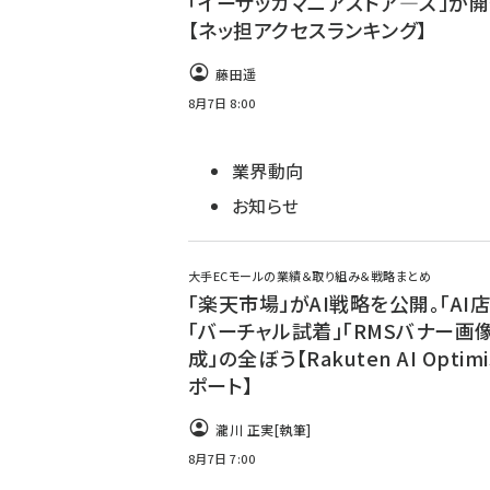
「イーザッカマニアストア―ズ」が
【ネッ担アクセスランキング】
藤田遥
8月7日 8:00
業界動向
お知らせ
大手ECモールの業績＆取り組み＆戦略まとめ
「楽天市場」がAI戦略を公開。「AI店
「バーチャル試着」「RMSバナー画
成」の全ぼう【Rakuten AI Optim
ポート】
瀧川 正実
[執筆]
8月7日 7:00