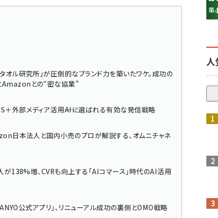
人
の「タオル研究所」が圧倒的なブランド力を築いたワケ。成功の
Amazonとの“密な協業”
S＋外部メディア活用――AIに選ばれる有効な発信戦略
参加登録はこちら↑
azon日本法人と国内小売のプロが解説する、オムニチャネ
入が138%増、CVRも向上する「AIコマース」時代のAI活用
「SANYO公式アプリ」、リニューアル成功の裏側とOMO戦略