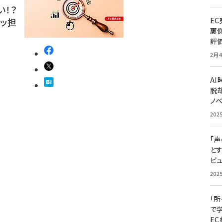
い！？
ネッ担
E
裏
評
2月4
A
脱却
ノ
202
「
と
ビュ
202
「
で
E