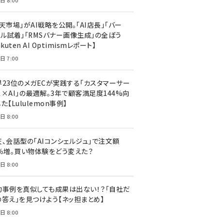
日 8:00
天市場」がAI戦略を公開。「AI店長」「バー
ャル試着」「RMSバナー画像生成」の全ぼう
akuten AI Optimismレポート】
日 7:00
界23位のメガECが実践する「カスタマーサー
ス×AI」の最適解。3年で顧客満足度144%向
た【Lululemon事例】
日 8:00
天、会話型の「AIコンシェルジュ」で注文額
7％増。買い物体験をどう変えた？
日 8:00
功事例を真似しても成果は出ない！？「自社だ
の答え」を見つけよう【ネッ担まとめ】
日 8:00