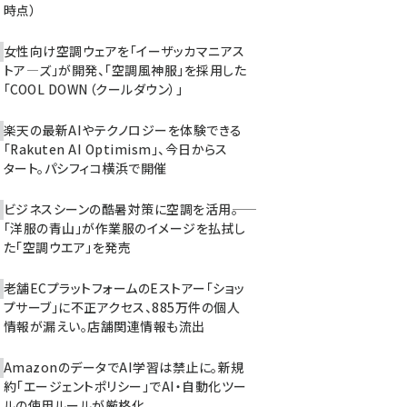
時点）
女性向け空調ウェアを「イーザッカマニアス
トア―ズ」が開発、「空調風神服」を採用した
「COOL DOWN（クールダウン）」
楽天の最新AIやテクノロジーを体験できる
「Rakuten AI Optimism」、今日からス
タート。パシフィコ横浜で開催
ビジネスシーンの酷暑対策に空調を活用――。
「洋服の青山」が作業服のイメージを払拭し
た「空調ウエア」を発売
老舗ECプラットフォームのEストアー「ショッ
プサーブ」に不正アクセス、885万件の個人
情報が漏えい。店舗関連情報も流出
AmazonのデータでAI学習は禁止に。新規
約「エージェントポリシー」でAI・自動化ツー
ルの使用ルールが厳格化