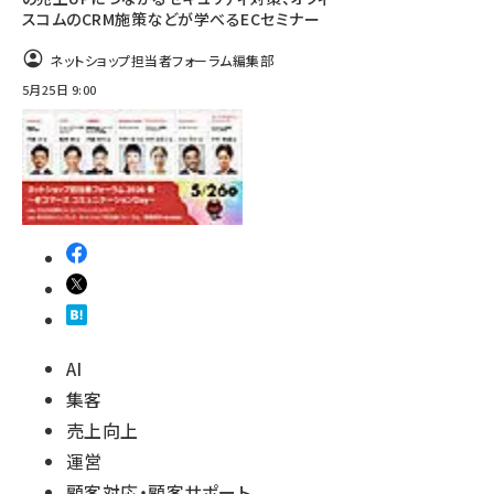
スコムのCRM施策などが学べるECセミナー
ネットショップ担当者フォーラム編集部
5月25日 9:00
AI
集客
売上向上
運営
顧客対応・顧客サポート