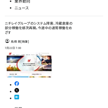
業界動向
ニュース
ニチレイグループのシステム障害、冷蔵倉庫の
部分稼働を順次再開。今週中の通常稼働をめ
ざす
鳥栖 剛
[執筆]
7月22日 7:00