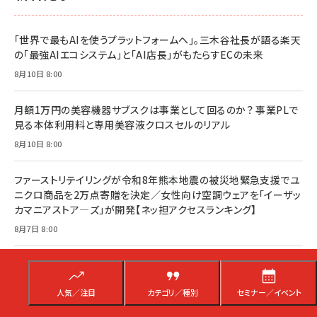
「世界で最もAIを使うプラットフォームへ」。三木谷社長が語る楽天
の「最強AIエコシステム」と「AI店長」がもたらすECの未来
8月10日 8:00
月額1万円の美容機器サブスクは事業として回るのか？ 事業PLで
見る本体利用料と専用美容液クロスセルのリアル
8月10日 8:00
ファーストリテイリングが令和8年熊本地震の被災地緊急支援でユ
ニクロ商品を2万点寄贈を決定／女性向け空調ウェアを「イーザッ
カマニアストア―ズ」が開発【ネッ担アクセスランキング】
8月7日 8:00
「楽天市場」がAI戦略を公開。「AI店長」「バーチャル試着」「RMSバ
ナー画像生成」の全ぼう【Rakuten AI Optimismレポート】
人気／注目
カテゴリ／種別
セミナー／イベント
8月7日 7:00