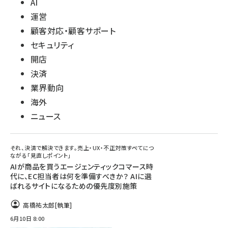
AI
運営
顧客対応・顧客サポート
セキュリティ
開店
決済
業界動向
海外
ニュース
それ、決済で解決できます。売上・UX・不正対策――すべてにつ
ながる「見直しポイント」
AIが商品を買うエージェンティックコマース時
代に、EC担当者は何を準備すべきか？ AIに選
ばれるサイトになるための優先度別施策
高橋祐太郎
[執筆]
6月10日 8:00