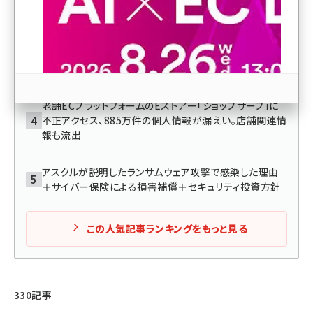
順次再開。今週中の通常稼働をめざす
revico (746)
ニチレイグループのシステム障害、通販・EC実施企業にも
影響。コープデリ、生協連の宅配、イオン、ケンタッキーな
ど
老舗ECプラットフォームのEストアー「ショップサーブ」に
不正アクセス、885万件の個人情報が漏えい。店舗関連情
報も流出
参加登録はこちら↑
アスクルが説明したランサムウェア攻撃で感染した理由
＋サイバー保険による損害補償＋セキュリティ投資方針
この人気記事ランキングをもっと見る
330記事