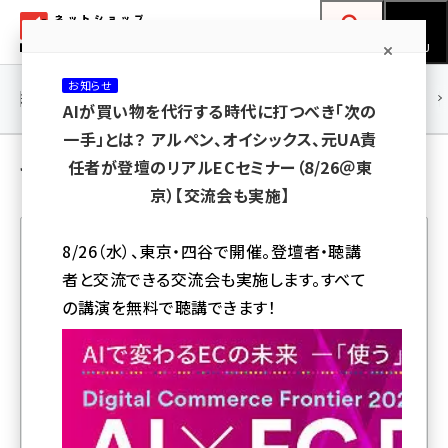
メ
ネットショップ担当者フォーラム
イ
検索
MENU
ン
お知らせ
コ
連載・特集
|
海外
海外情報
海外
AI
メタバース
AIが買い物を代行する時代に打つべき「次の
ン
一手」とは？ アルペン、オイシックス、元UA責
テ
セキュリティ の 記事
任者が登壇のリアルECセミナー（8/26＠東
ン
京）【交流会も実施】
ツ
amazon (2260)
に
8/26（水）、東京・四谷で開催。登壇者・聴講
yahoo (1910)
移
者と交流できる交流会も実施します。すべて
人気記事ランキング
動
楽天 (1878)
の講演を無料で聴講できます！
ecbeing (1213)
KDDIが不正アクセスで顧客情報流出の可能性。ニフ
アスクル (1126)
ティ、JCOMなど向けISP向けメールシステムで
base (1085)
ニチレイグループのシステム障害、冷蔵倉庫の部分稼働を
ビィ・フォアード (786)