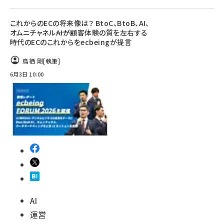
これからのECの将来像は？ BtoC、BtoB、AI、
オムニチャネル――AIが顧客体験の質を左右する
時代のECのこれからをecbeingが提言
鳥栖 剛
[執筆]
6月3日 10:00
AI
運営