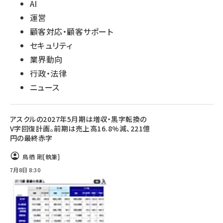
AI
運営
顧客対応・顧客サポート
セキュリティ
業界動向
行政・法律
ニュース
アスクルの2027年5月期は増収・黒字転換の
V字回復計画。前期は売上高16.8%減、221億
円の最終赤字
鳥栖 剛
[執筆]
7月8日 8:30