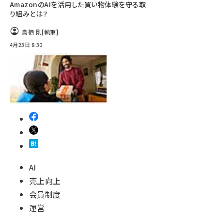
AmazonのAIを活用した買い物体験を守る取
り組みとは？
鳥栖 剛
[執筆]
4月23日 8:30
AI
売上向上
会員制度
運営