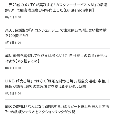
世界23位のメガECが実践する「カスタマーサービス×AI」の最適
解。3年で顧客満足度144%向上した【Lululemon事例】
8月6日 8:00
楽天、会話型の「AIコンシェルジュ」で注文額17％増。買い物体験
をどう変えた？
8月5日 8:00
成功事例を真似しても成果は出ない！？「自社だけの答え」を見つ
けよう【ネッ担まとめ】
8月4日 8:00
LINEは「売る場」ではなく「距離を縮める場」。阪急交通社・宇和川
匠氏が語る、顧客の意思決定を支えるデジタル戦略
8月3日 8:00
顧客の8割は「なんとなく」離脱する。ECリピート売上を最大化する
7つの鉄板シナリオをアクションリンクが公開