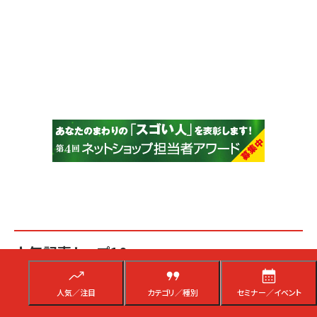
人気記事トップ10
人気／注目
カテゴリ／種別
セミナー／イベント
昨日
1週間
1か月