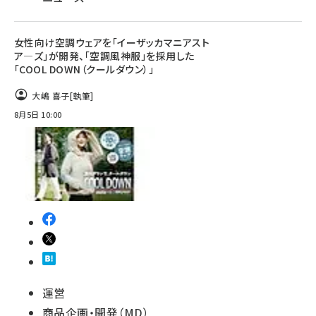
女性向け空調ウェアを「イーザッカマニアスト
ア―ズ」が開発、「空調風神服」を採用した
「COOL DOWN（クールダウン）」
大嶋 喜子
[執筆]
8月5日 10:00
運営
商品企画・開発（MD）