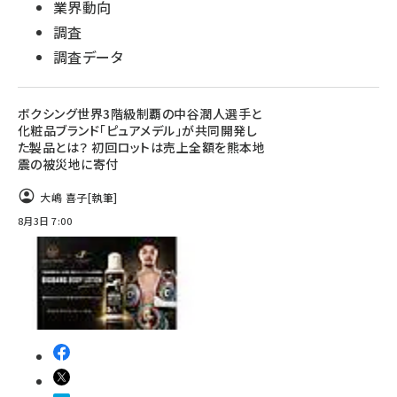
業界動向
調査
調査データ
ボクシング世界3階級制覇の中谷潤人選手と
化粧品ブランド「ピュアメデル」が共同開発し
た製品とは？ 初回ロットは売上全額を熊本地
震の被災地に寄付
大嶋 喜子
[執筆]
8月3日 7:00