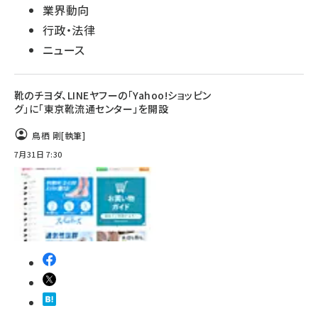
業界動向
行政・法律
ニュース
靴のチヨダ、LINEヤフーの「Yahoo!ショッピン
グ」に「東京靴流通センター」を開設
鳥栖 剛
[執筆]
7月31日 7:30