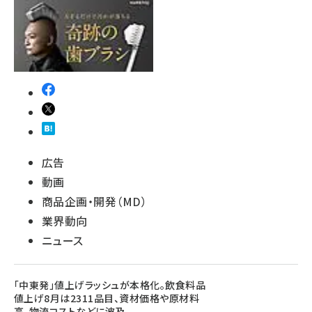
広告
動画
商品企画・開発（MD）
業界動向
ニュース
「中東発」値上げラッシュが本格化。飲食料品
値上げ8月は2311品目、資材価格や原材料
高、物流コストなどに波及