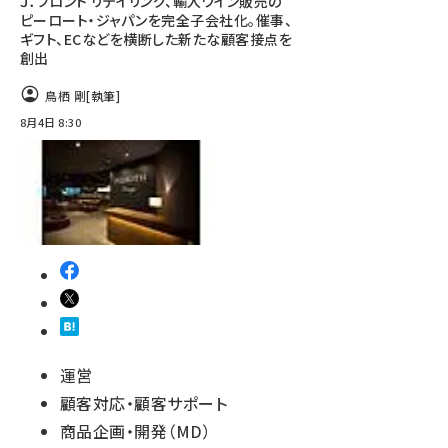
Ｊ．フロント リテイリング、輸入ワイン販売の
ピーロート・ジャパンを完全子会社化。催事、
ギフト、ECなどを横断した新たな顧客接点を
創出
鳥栖 剛
[執筆]
8月4日 8:30
運営
顧客対応・顧客サポート
商品企画・開発（MD）