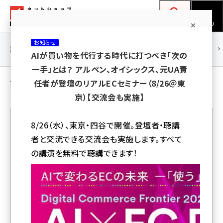
メ
ネットショップ担当者フォーラム
イ
検索
MENU
ン
お知らせ
コ
連載・特集
|
海外
海外情報
海外
AI
メタバース
AIが買い物を代行する時代に打つべき「次の
ン
一手」とは？ アルペン、オイシックス、元UA責
テ
商品企画・開発（MD） の 記事
任者が登壇のリアルECセミナー（8/26＠東
ン
京）【交流会も実施】
ツ
amazon (2245)
に
8/26（水）、東京・四谷で開催。登壇者・聴講
yahoo (1900)
移
者と交流できる交流会も実施します。すべて
人気記事ランキング
動
楽天 (1871)
の講演を無料で聴講できます！
ecbeing (1207)
ビジネスシーンの酷暑対策に空調を活用――。「洋服の青山」
アスクル (1118)
が作業服のイメージを払拭した「空調ウエア」を発売
base (1071)
2026年夏は全国的に暑い夏、ダブル高気圧で酷暑に注
ビィ・フォアード (773)