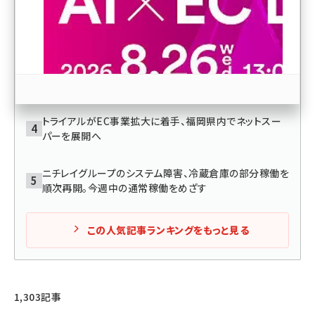
意。Google検索数＋気象データの傾向の分析から見え
る季節商品が注目される時期
revico (739)
Amazonで3年連続カテゴリー1位の「タオル研究所」が
圧倒的なブランド力を築いたワケ。成功のカギは“伊澤プ
ラットフォーム”の構築とAmazonとの“密な協業”
トライアルがEC事業拡大に着手、福岡県内でネットスー
パーを展開へ
参加登録はこちら↑
ニチレイグループのシステム障害、冷蔵倉庫の部分稼働を
順次再開。今週中の通常稼働をめざす
この人気記事ランキングをもっと見る
1,303記事