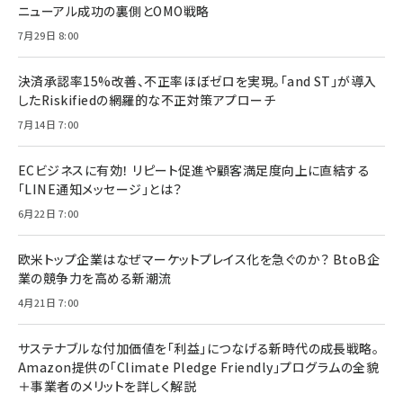
ニューアル成功の裏側とOMO戦略
7月29日 8:00
決済承認率15%改善、不正率ほぼゼロを実現。「and ST」が導入
したRiskifiedの網羅的な不正対策アプローチ
7月14日 7:00
ECビジネスに有効！ リピート促進や顧客満足度向上に直結する
「LINE通知メッセージ」とは？
6月22日 7:00
欧米トップ企業はなぜマーケットプレイス化を急ぐのか？ BtoB企
業の競争力を高める新潮流
4月21日 7:00
サステナブルな付加価値を「利益」につなげる新時代の成長戦略。
Amazon提供の「Climate Pledge Friendly」プログラムの全貌
＋事業者のメリットを詳しく解説