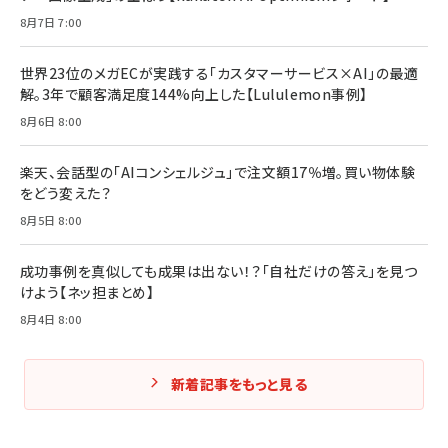
8月7日 7:00
世界23位のメガECが実践する「カスタマーサービス×AI」の最適
解。3年で顧客満足度144%向上した【Lululemon事例】
8月6日 8:00
楽天、会話型の「AIコンシェルジュ」で注文額17％増。買い物体験
をどう変えた？
8月5日 8:00
成功事例を真似しても成果は出ない！？「自社だけの答え」を見つ
けよう【ネッ担まとめ】
8月4日 8:00
新着記事をもっと見る