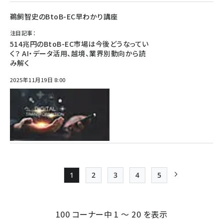
鵜飼智史のBtoB-EC早わかり講座
注目記事：
514兆円のBtoB-EC市場は今後どうなってい
く？ AI・データ活用、越境、業界別動向から読
み解く
2025年11月19日 8:00
1
2
3
4
5
Page
Page
Page
Page
Page
次ページ
ペー
ジ
100 コーナー中 1 ～ 20 を表示