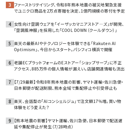
ファーストリテイリング、令和8年熊本地震の被災地緊急支援
でユニクロ商品を2万点寄贈を決定、1億円規模の寄付を予定
女性向け空調ウェアを「イーザッカマニアストア―ズ」が開発、
「空調風神服」を採用した「COOL DOWN（クールダウン）」
楽天の最新AIやテクノロジーを体験できる「Rakuten AI
Optimism」、今日からスタート。パシフィコ横浜で開催
老舗ECプラットフォームのEストアー「ショップサーブ」に不正
アクセス、885万件の個人情報が漏えい。店舗関連情報も流出
【7/29最新】令和8年熊本地震の影響、ヤマト運輸・佐川急便・
日本郵便が配送制限、熊本全域で集配停止や引受停止も
楽天、会話型の「AIコンシェルジュ」で注文額17％増。買い物
体験をどう変えた？
【熊本地震の影響】ヤマト運輸、佐川急便、日本郵便で配送遅
延や集配停止が発生（7/28時点）