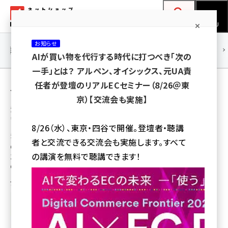
メ
ネットショップ担当者フォーラム
イ
検索
MENU
ン
お知らせ
コ
連載・特集
|
海外
海外情報
海外
AI
メタバース
AIが買い物を代行する時代に打つべき「次の
ン
一手」とは？ アルペン、オイシックス、元UA責
テ
人気コーナー
任者が登壇のリアルECセミナー（8/26＠東
ン
京）【交流会も実施】
ツ
海外のEC事情・戦略・マーケティング情報
amazon (2259)
ウォッチ
に
8/26（水）、東京・四谷で開催。登壇者・聴講
yahoo (1908)
移
注目記事：
者と交流できる交流会も実施します。すべて
Google依存からの脱却。AI経由の流入が
動
楽天 (1874)
の講演を無料で聴講できます！
138%増、CVRも向上する「AIコマース」時代
のAI活用の3大トレンド
ecbeing (1211)
7月23日 8:00
アスクル (1122)
base (1083)
ビィ・フォアード (778)