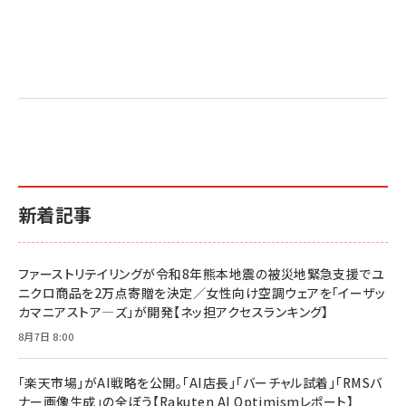
送
り
新着記事
ファーストリテイリングが令和8年熊本地震の被災地緊急支援でユ
ニクロ商品を2万点寄贈を決定／女性向け空調ウェアを「イーザッ
カマニアストア―ズ」が開発【ネッ担アクセスランキング】
8月7日 8:00
「楽天市場」がAI戦略を公開。「AI店長」「バーチャル試着」「RMSバ
ナー画像生成」の全ぼう【Rakuten AI Optimismレポート】