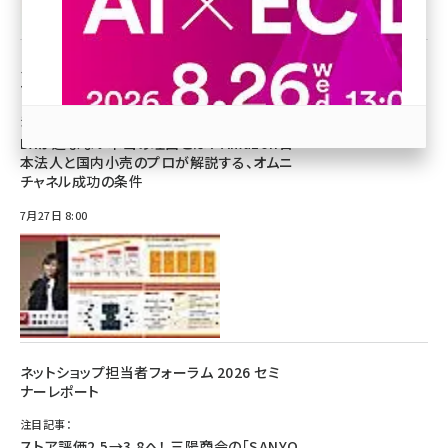
revico (744)
ネットショップ担当者フォーラム 2025 セミ
ナーレポート
注目記事：
DXが進まない本当の理由とは？ Amazon日
本法人と国内小売のプロが解説する、オムニ
チャネル成功の条件
参加登録はこちら↑
7月27日 8:00
ネットショップ担当者フォーラム 2026 セミ
ナーレポート
注目記事：
ストア評価2.5→3.8へ！ 三陽商会の「SANYO