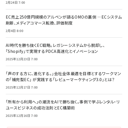
2月24日 7:00
EC売上250億円規模のアルペンが語るOMOの裏側 ―ECシステム
刷新、メディアコマース転換、評価制度
2月4日 8:00
AI時代を勝ち抜くEC戦略。レガシーシステムから脱却し、
「Shopify」で実現するPDCA高速化とイノベーション
2025年12月23日 7:00
「声のする方に、進化する。」会社全体最適を目標とするワークマン
の「補完型EC」 が実践する「レビューマーケティング3.0」とは？
2025年12月17日 7:00
「所有から利用へ」の潮流をAIで勝ち抜く。事例で学ぶレンタル・リ
ユースビジネスの成功法則とEC構築術
2025年12月16日 7:00