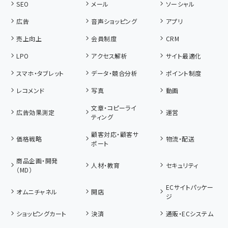
SEO
メール
ソーシャル
広告
音声ショッピング
アプリ
売上向上
会員制度
CRM
LPO
アクセス解析
サイト最適化
スマホ・タブレット
データ・競合分析
ポイント制度
レコメンド
写真
動画
文章・コピーライ
広告効果測定
運営
ティング
顧客対応・顧客サ
価格戦略
物流・配送
ポート
商品企画・開発
人材・教育
セキュリティ
（MD）
ECサイトパッケー
オムニチャネル
開店
ジ
ショッピングカート
決済
通販・ECシステム