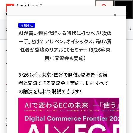
メ
ネットショップ担当者フォーラム
イ
検索
MENU
ン
お知らせ
コ
連載・特集
|
海外
海外情報
海外
AI
メタバース
AIが買い物を代行する時代に打つべき「次の
ン
一手」とは？ アルペン、オイシックス、元UA責
テ
イベント・セミナー
任者が登壇のリアルECセミナー（8/26＠東
ン
京）【交流会も実施】
ツ
各種イベント・セミナーの記事
amazon (2253)
に
8/26（水）、東京・四谷で開催。登壇者・聴講
yahoo (1905)
移
者と交流できる交流会も実施します。すべて
動
楽天 (1873)
サブコーナー
の講演を無料で聴講できます！
ecbeing (1210)
アスクル (1122)
ネットショップ担当者フォーラム
base (1079)
2026 セミナーレポート
ビィ・フォアード (776)