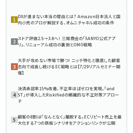
DXが進まない本当の理由とは？ Amazon日本法人と国
内小売のプロが解説する、オムニチャネル成功の条件
ストア評価2.5→3.8へ！ 三陽商会の「SANYO公式アプ
リ」、リニューアル成功の裏側とOMO戦略
大手が攻めない市場で勝つ！ ニッチ特化と徹底した顧客
志向で成長し続けるEC戦略とは【7/29リアルセミナー開
催】
決済承認率15%改善、不正率ほぼゼロを実現。「and
ST」が導入したRiskifiedの網羅的な不正対策アプロー
チ
顧客の8割は「なんとなく」離脱する。ECリピート売上を最
大化する7つの鉄板シナリオをアクションリンクが公開