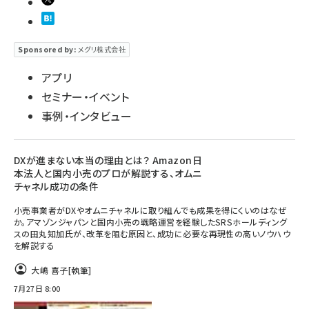
Sponsored by:
メグリ株式会社
アプリ
セミナー・イベント
事例・インタビュー
DXが進まない本当の理由とは？ Amazon日
本法人と国内小売のプロが解説する、オムニ
チャネル成功の条件
小売事業者がDXやオムニチャネルに取り組んでも成果を得にくいのはなぜ
か。アマゾンジャパンと国内小売の戦略運営を経験したSRSホールディング
スの田丸知加氏が、改革を阻む原因と、成功に必要な再現性の高いノウハウ
を解説する
大嶋 喜子
[執筆]
7月27日 8:00