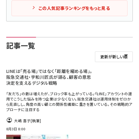
この人気記事ランキングをもっと見る
記事一覧
LINEは「売る場」ではなく「距離を縮める場」。
阪急交通社・宇和川匠氏が語る、顧客の意思
決定を支えるデジタル戦略
「友だち」の数は増えたが、ブロック率も上がっている――。「LINE」アカウントの運
用でこうした悩みを持つ企業は少なくない。阪急交通社は運用体制をゼロか
ら見直しし、角度の高い顧との関係性構築に重きを置いている。その戦略的ア
プローチに注目する
大嶋 喜子
[執筆]
8月3日 8:00