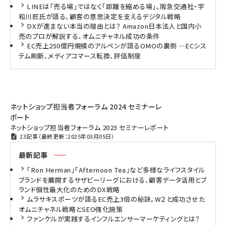
LINEは「売る場」ではなく「距離を縮める場」。阪急交通社・宇
和川匠氏が語る、顧客の意思決定を支えるデジタル戦略
DXが進まない本当の理由とは？ Amazon日本法人と国内小
売のプロが解説する、オムニチャネル成功の条件
EC売上250億円規模のアルペンが語るOMOの裏側 ―ECシス
テム刷新、メディアコマース転換、評価制度
ネットショップ担当者フォーラム 2024 セミナーレ
ポート
ネットショップ担当者フォーラム 2023 セミナーレポート
23記事（最終更新：2025年03月05日）
最新記事
「Ron Herman」「Afternoon Tea」など多様なライフスタイル
ブランドを展開するサザビーリーグにおける、顧客データ活用とブ
ランド個性最大化のためのDX戦略
ムラサキスポーツが語るEC売上3倍の秘訣。W２と成功させた
オムニチャネル戦略とSEO強化施策
ファンケルが実践するインフルエンサーマーケティングとは？