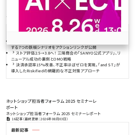
revico (744)
ネットショップ担当者フォーラム 2026 セミナーレポート
4記事（最終更新：2026年08月03日）
最新記事
顧客の8割は「なんとなく」離脱する。ECリピート売上を最大化
する7つの鉄板シナリオをアクションリンクが公開
ストア評価2.5→3.8へ！ 三陽商会の「SANYO公式アプリ」、リ
ニューアル成功の裏側とOMO戦略
決済承認率15%改善、不正率ほぼゼロを実現。「and ST」が
参加登録はこちら↑
導入したRiskifiedの網羅的な不正対策アプローチ
ネットショップ担当者フォーラム 2025 セミナーレ
ポート
ネットショップ担当者フォーラム 2025 セミナーレポート
16記事（最終更新：2026年08月03日）
最新記事