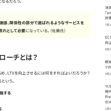
になるだろう。
決
「a
対
価値、関係性の部分で選ばれるようなサービスを
7月1
流れとして必要
になっている。（佐藤氏）
E
向
6月2
プローチとは？
欧
ぐ
め、LTVを向上させるには何をすればよいだろうか？
4月2
という。
サ
時代
施する
Pl
の
る
2月2