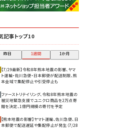
base (1077)
ビィ・フォアード (773)
revico (740)
気記事トップ10
昨日
1週間
1か月
【7/29最新】令和8年熊本地震の影響、ヤマ
ト運輸・佐川急便・日本郵便が配送制限、熊
本全域で集配停止や引受停止も
ファーストリテイリング、令和8年熊本地震の
被災地緊急支援でユニクロ商品を2万点寄
贈を決定、1億円規模の寄付を予定
【熊本地震の影響】ヤマト運輸、佐川急便、日
本郵便で配送遅延や集配停止が発生（7/28