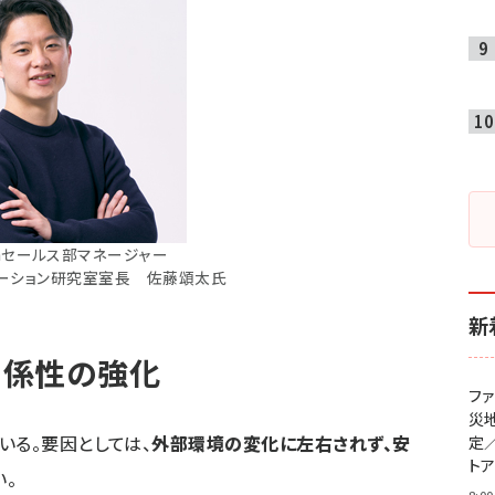
icaセールス部マネージャー
ケーション研究室室長 佐藤頌太氏
新
関係性の強化
フ
災
いる。要因としては、
外部環境の変化に左右されず、安
定
ト
い。