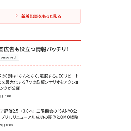
新着記事をもっと見る
画広告も役立つ情報バッチリ！
ponsored
客の8割は「なんとなく」離脱する。ECリピート
上を最大化する7つの鉄板シナリオをアクショ
リンクが公開
日 7:00
ア評価2.5→3.8へ！ 三陽商会の「SANYO公
アプリ」、リニューアル成功の裏側とOMO戦略
9日 8:00