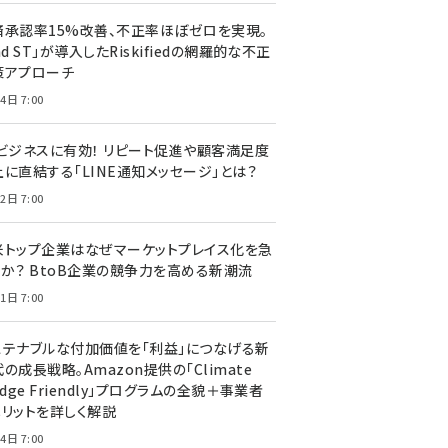
済承認率15%改善、不正率ほぼゼロを実現。
nd ST」が導入したRiskifiedの網羅的な不正
策アプローチ
4日 7:00
Cビジネスに有効！ リピート促進や顧客満足度
上に直結する「LINE通知メッセージ」とは？
2日 7:00
米トップ企業はなぜマーケットプレイス化を急
のか？ BtoB企業の競争力を高める新潮流
1日 7:00
ステナブルな付加価値を「利益」につなげる新
の成長戦略。Amazon提供の「Climate
edge Friendly」プログラムの全貌＋事業者
メリットを詳しく解説
4日 7:00