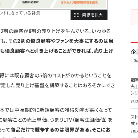
ンドになっている背景
2割の顧客が8割の売り上げを生んでいる、いわゆる
も、その
2割の優良顧客やファンを大事にするのは当
ても優良顧客へと引き上げることができれば、売り上げ
企
S
獲得には既存顧客の5倍のコストがかかるということを
顧
安定した売り上げ基盤を構築することはおろそかにでき
売
ン
8月3
日本では中長期的に新規顧客の獲得効率が悪くなって
スト
て顧客ごとの売上単価、つまりLTV（顧客生涯価値）を
式
あって
商品だけで競争するのは限界がある。そこにお
7月2