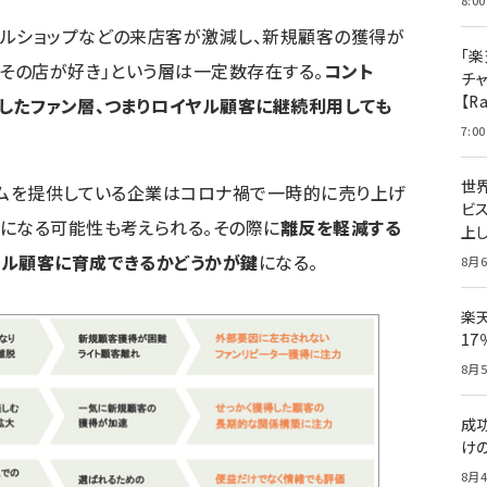
8:00
レルショップなどの来店客が激減し、新規顧客の獲得が
「楽
「その店が好き」という層は一定数存在する。
コント
チ
【R
したファン層、つまりロイヤル顧客に継続利用しても
7:00
世
テムを提供している企業はコロナ禍で一時的に売り上げ
ビ
になる可能性も考えられる。その際に
離反を軽減する
上し
ヤル顧客に育成できるかどうかが鍵
になる。
8月6
楽
1
8月5
成
け
8月4