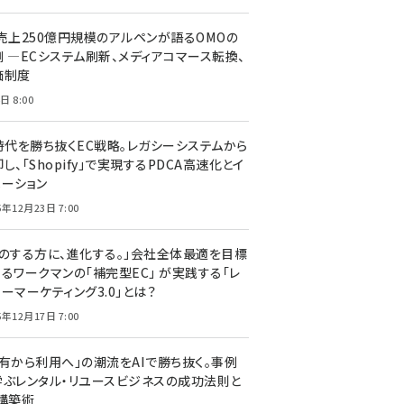
C売上250億円規模のアルペンが語るOMOの
側 ―ECシステム刷新、メディアコマース転換、
価制度
日 8:00
I時代を勝ち抜くEC戦略。レガシーシステムから
し、「Shopify」で実現するPDCA高速化とイ
ベーション
5年12月23日 7:00
声のする方に、進化する。」会社全体最適を目標
するワークマンの「補完型EC」 が実践する「レ
ーマーケティング3.0」とは？
5年12月17日 7:00
所有から利用へ」の潮流をAIで勝ち抜く。事例
学ぶレンタル・リユースビジネスの成功法則と
C構築術