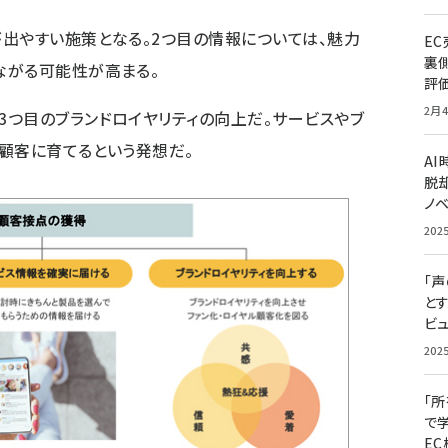
出やすい施策となる。2つ目の情報については、魅力
E
裏
ながる可能性が高まる。
評
2月4
つ目のブランドロイヤリティの向上だ。サービスやブ
顧客に育てるという発想だ。
A
脱却
ノ
202
「
と
ビュ
202
「
で
E