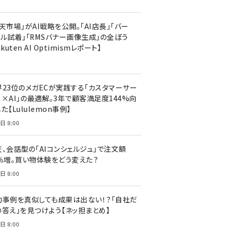
天市場」がAI戦略を公開。「AI店長」「バー
ャル試着」「RMSバナー画像生成」の全ぼう
akuten AI Optimismレポート】
界23位のメガECが実践する「カスタマーサー
ス×AI」の最適解。3年で顧客満足度144%向
た【Lululemon事例】
日 8:00
天、会話型の「AIコンシェルジュ」で注文額
7％増。買い物体験をどう変えた？
日 8:00
功事例を真似しても成果は出ない！？「自社だ
の答え」を見つけよう【ネッ担まとめ】
日 8:00