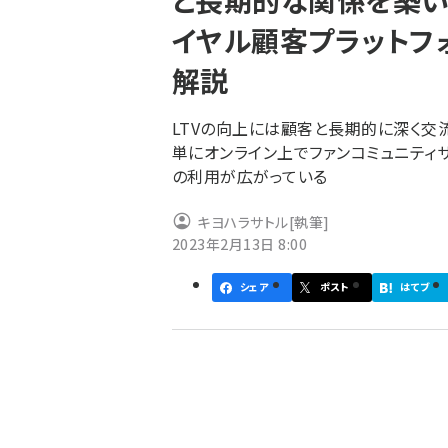
と長期的な関係を築い
く
イヤル顧客プラットフォー
ず
解説
LTVの向上には顧客と長期的に深く交
単にオンライン上でファンコミュニティサ
の利用が広がっている
キヨハラサトル
[執筆]
2023年2月13日 8:00
シェア
ポスト
はてブ