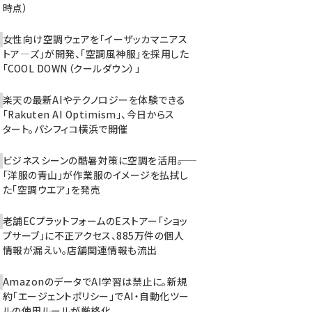
時点）
女性向け空調ウェアを「イーザッカマニアス
トア―ズ」が開発、「空調風神服」を採用した
「COOL DOWN（クールダウン）」
楽天の最新AIやテクノロジーを体験できる
「Rakuten AI Optimism」、今日からス
タート。パシフィコ横浜で開催
ビジネスシーンの酷暑対策に空調を活用――。
「洋服の青山」が作業服のイメージを払拭し
た「空調ウエア」を発売
老舗ECプラットフォームのEストアー「ショッ
プサーブ」に不正アクセス、885万件の個人
情報が漏えい。店舗関連情報も流出
AmazonのデータでAI学習は禁止に。新規
約「エージェントポリシー」でAI・自動化ツー
ルの使用ルールが厳格化