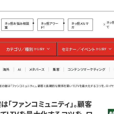
プ担当者フォーラム
ネッ
ネッ担お悩み相談
ネッ担アワー
ネッ担メルマ
て
室
ド！
ガ
カテゴリ／種別
セミナー／イベント
から探す
から探す
海外
AI
メタバース
集客
コンテンツマーケティング
の鍵は「ファンコミュニティ」。顧客と長期的な関係を築いてLTVを最大化するコツを、ロイヤル
は「ファンコミュニティ」。顧客