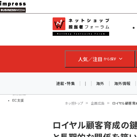
メ
イ
EC担当者
ネットショッ
ン
Web担当者
コ
製品導入
ン
企業IT
ソフト開発
テ
IoT・AI
人気／注目
から探す
ン
DCクラウド
研究・調査
ツ
エネルギー
に
連載・特集
|
海外
海外情報
ドローン
移
教育講座
EC支援
動
ネッ担トップ
企画広告
ロイヤル顧客育成
パ
ロイヤル顧客育成の鍵
ン