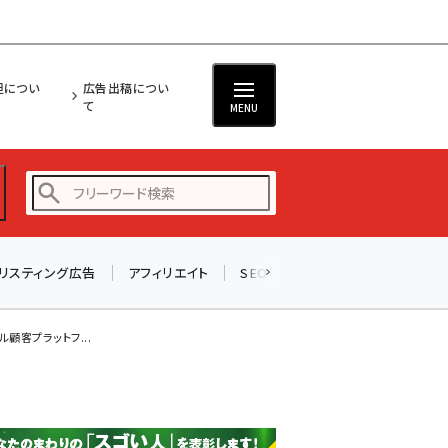
担につい
広告出稿につい
て
MENU
リスティング広告
アフィリエイト
SEO
メール
ソーシャル
amazon (2249)
yahoo (1901)
顧客プラットフ...
楽天 (1871)
ecbeing (1207)
アスクル (1119)