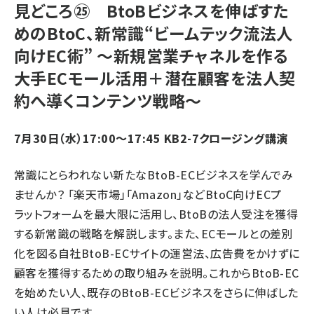
見どころ㉕ BtoBビジネスを伸ばすた
めのBtoC、新常識“ビームテック流法人
向けEC術” ～新規営業チャネルを作る
大手ECモール活用＋潜在顧客を法人契
約へ導くコンテンツ戦略～
7月30日（水）17:00～17:45 KB2-7クロージング講演
常識にとらわれない新たなBtoB-ECビジネスを学んでみ
ませんか？ 「楽天市場」「Amazon」などBtoC向けECプ
ラットフォームを最大限に活用し、BtoBの法人受注を獲得
する新常識の戦略を解説します。また、ECモールとの差別
化を図る自社BtoB-ECサイトの運営法、広告費をかけずに
顧客を獲得するための取り組みを説明。これからBtoB-EC
を始めたい人、既存のBtoB-ECビジネスをさらに伸ばした
い人は必見です。