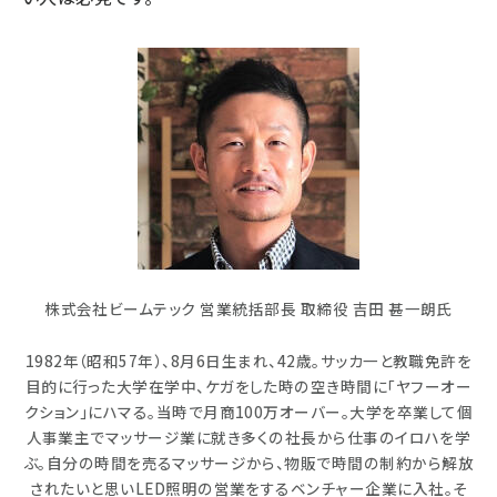
株式会社ビームテック 営業統括部長 取締役 吉田 甚一朗氏
1982年（昭和57年）、8月6日生まれ、42歳。サッカ一と教職免許を
目的に行った大学在学中、ケガをした時の空き時間に「ヤフーオー
クション」にハマる。当時で月商100万オーバー。大学を卒業して個
人事業主でマッサージ業に就き多くの社長から仕事のイロハを学
ぶ。自分の時間を売るマッサージから、物販で時間の制約から解放
されたいと思いLED照明の営業をするベンチャー企業に入社。そ