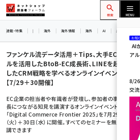
メ
ネットショップ担当者フォーラム
イ
検索
MENU
ン
コ
連載・特集
|
海外
海外情報
海外
AI
メタバース
お知
ン
A
テ
ファンケル流データ活用＋Tips、大手ECモー
アル
ン
ルを活用したBtoB-EC成長術、LINEを起点と
ツ
amazon (2259)
したCRM戦略を学べるオンラインイベント
に
8/
【7/29＋30開催】
yahoo (1908)
移
交流
動
楽天 (1877)
EC企業の担当者や有識者が登壇し、参加者の事業成
ecbeing (1211)
長につながる知見を講演するオンラインイベント
「Digital Commerce Frontier 2025」を7月29日
アスクル (1122)
（火）＋30日（水）に開催。すべてのセミナーを無料で聴
base (1084)
講できます
ビィ・フォアード (782)