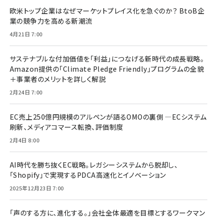
欧米トップ企業はなぜマーケットプレイス化を急ぐのか？ BtoB企
業の競争力を高める新潮流
4月21日 7:00
サステナブルな付加価値を「利益」につなげる新時代の成長戦略。
Amazon提供の「Climate Pledge Friendly」プログラムの全貌
＋事業者のメリットを詳しく解説
2月24日 7:00
EC売上250億円規模のアルペンが語るOMOの裏側 ―ECシステム
刷新、メディアコマース転換、評価制度
2月4日 8:00
AI時代を勝ち抜くEC戦略。レガシーシステムから脱却し、
「Shopify」で実現するPDCA高速化とイノベーション
2025年12月23日 7:00
「声のする方に、進化する。」会社全体最適を目標とするワークマン