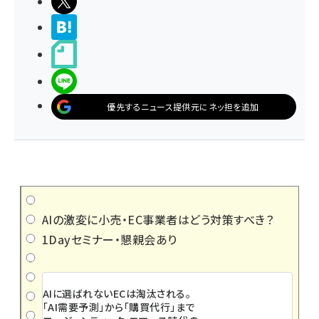
ポストする
>ブクマする
noteで書く
LINEで送る
優先するニュース提供元にネッ担を追加
AIの激変に小売・EC事業者はどう対策すべき？
1Dayセミナー・懇親会あり
AIに選ばれないECは淘汰される。
「AI需要予測」から「購買代行」まで