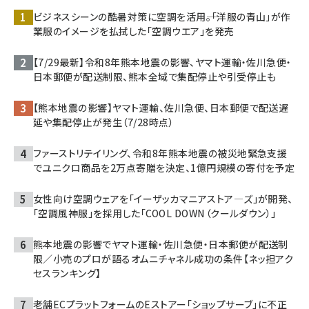
ビジネスシーンの酷暑対策に空調を活用――。「洋服の青山」が作
業服のイメージを払拭した「空調ウエア」を発売
【7/29最新】令和8年熊本地震の影響、ヤマト運輸・佐川急便・
日本郵便が配送制限、熊本全域で集配停止や引受停止も
【熊本地震の影響】ヤマト運輸、佐川急便、日本郵便で配送遅
延や集配停止が発生（7/28時点）
ファーストリテイリング、令和8年熊本地震の被災地緊急支援
でユニクロ商品を2万点寄贈を決定、1億円規模の寄付を予定
女性向け空調ウェアを「イーザッカマニアストア―ズ」が開発、
「空調風神服」を採用した「COOL DOWN（クールダウン）」
熊本地震の影響でヤマト運輸・佐川急便・日本郵便が配送制
限／小売のプロが語るオムニチャネル成功の条件【ネッ担アク
セスランキング】
老舗ECプラットフォームのEストアー「ショップサーブ」に不正