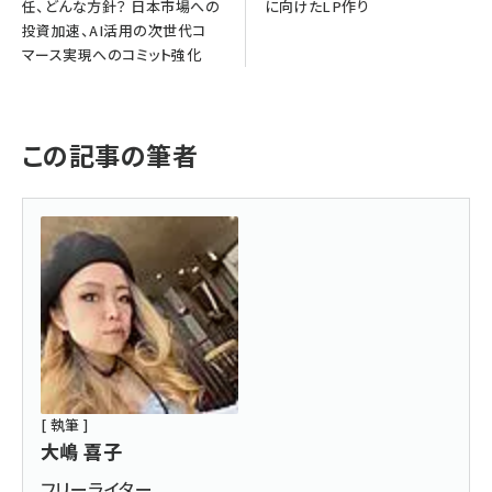
任、どんな方針？ 日本市場への
に向けたLP作り
投資加速、AI活用の次世代コ
マース実現へのコミット強化
この記事の筆者
[ 執筆 ]
大嶋 喜子
フリーライター