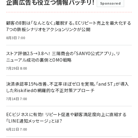
企画広告も役立つ情報バッチリ！
Sponsored
顧客の8割は「なんとなく」離脱する。ECリピート売上を最大化する
7つの鉄板シナリオをアクションリンクが公開
8月3日 7:00
ストア評価2.5→3.8へ！ 三陽商会の「SANYO公式アプリ」、リ
ニューアル成功の裏側とOMO戦略
7月29日 8:00
決済承認率15%改善、不正率ほぼゼロを実現。「and ST」が導入
したRiskifiedの網羅的な不正対策アプローチ
7月14日 7:00
ECビジネスに有効！ リピート促進や顧客満足度向上に直結する
「LINE通知メッセージ」とは？
6月22日 7:00