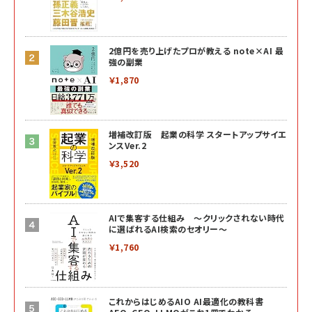
2億円を売り上げたプロが教える note×AI 最
強の副業
￥1,870
増補改訂版 起業の科学 スタートアップサイエ
ンスVer.2
￥3,520
AIで集客する仕組み ～クリックされない時代
に選ばれるAI検索のセオリー～
￥1,760
これからはじめるAIO AI最適化の教科書