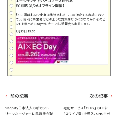
エージェンティック・コマース時代の
EC戦略【8/26オフライン開催】
「AIに選ばれない企業は淘汰される」――。この激変する市場におい
て、小売・EC事業者はどのような対策を打つべきなのか？ そのヒ
ントを学べる1Dayセミナーです。懇親会も実施します。
7月23日 15:50
前の記事
次の記事
Shopify日本法人の新カント
宅配サービス「Oisix」のLPに
リーマネージャーに馬場氏が就
「スワイプ型」を導入、SNS世代