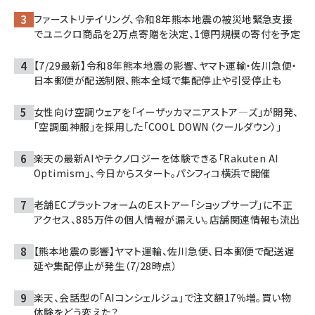
ファーストリテイリング、令和8年熊本地震の被災地緊急支援
でユニクロ商品を2万点寄贈を決定、1億円規模の寄付を予定
【7/29最新】令和8年熊本地震の影響、ヤマト運輸・佐川急便・
日本郵便が配送制限、熊本全域で集配停止や引受停止も
女性向け空調ウェアを「イーザッカマニアストア―ズ」が開発、
「空調風神服」を採用した「COOL DOWN（クールダウン）」
楽天の最新AIやテクノロジーを体験できる「Rakuten AI
Optimism」、今日からスタート。パシフィコ横浜で開催
老舗ECプラットフォームのEストアー「ショップサーブ」に不正
アクセス、885万件の個人情報が漏えい。店舗関連情報も流出
【熊本地震の影響】ヤマト運輸、佐川急便、日本郵便で配送遅
延や集配停止が発生（7/28時点）
楽天、会話型の「AIコンシェルジュ」で注文額17％増。買い物
体験をどう変えた？