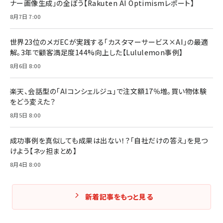
ナー画像生成」の全ぼう【Rakuten AI Optimismレポート】
フィードバック経営 「沈黙の組織」から「高め合う
マーケティングの真実 P&G・グリコで学んだ失敗
組織」へ
と成長の法則
8月7日 7:00
組織の成果を最大化する ルールのデザイン
￥3,080
￥2,200
￥1,980
世界23位のメガECが実践する「カスタマーサービス×AI」の最適
解。3年で顧客満足度144%向上した【Lululemon事例】
Amazonランキングをもっと見る
Amazonランキングをもっと見る
8月6日 8:00
Amazonランキングをもっと見る
楽天、会話型の「AIコンシェルジュ」で注文額17％増。買い物体験
をどう変えた？
8月5日 8:00
成功事例を真似しても成果は出ない！？「自社だけの答え」を見つ
けよう【ネッ担まとめ】
8月4日 8:00
新着記事をもっと見る