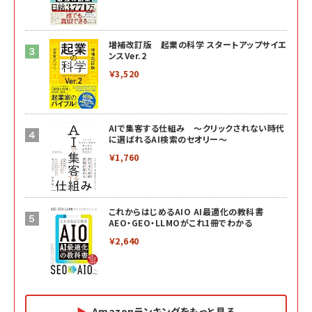
増補改訂版 起業の科学 スタートアップサイエ
ンスVer.2
￥3,520
AIで集客する仕組み ～クリックされない時代
に選ばれるAI検索のセオリー～
￥1,760
これからはじめるAIO AI最適化の教科書
AEO・GEO・LLMOがこれ1冊でわかる
￥2,640
Amazonランキングをもっと見る