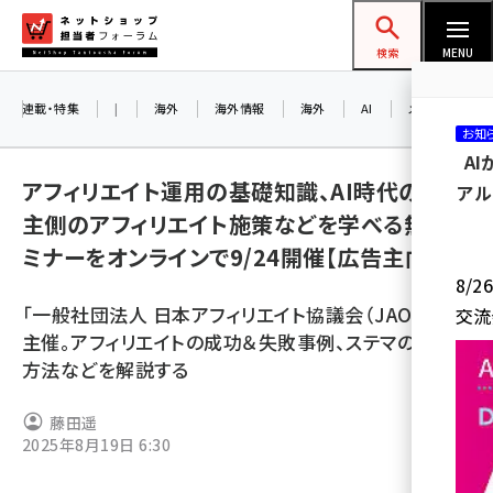
メ
ネットショップ担当者フォーラム
イ
検索
MENU
ン
コ
連載・特集
|
海外
海外情報
海外
AI
メタバース
お知
ン
A
テ
アフィリエイト運用の基礎知識、AI時代の広告
アル
ン
主側のアフィリエイト施策などを学べる無料セ
ツ
amazon (2255)
ミナーをオンラインで9/24開催【広告主向け】
に
8/
yahoo (1906)
移
「一般社団法人 日本アフィリエイト協議会（JAO）」が
交流
動
楽天 (1874)
主催。アフィリエイトの成功＆失敗事例、ステマの対応
方法などを解説する
ecbeing (1210)
アスクル (1122)
藤田遥
2025年8月19日 6:30
base (1081)
ビィ・フォアード (776)