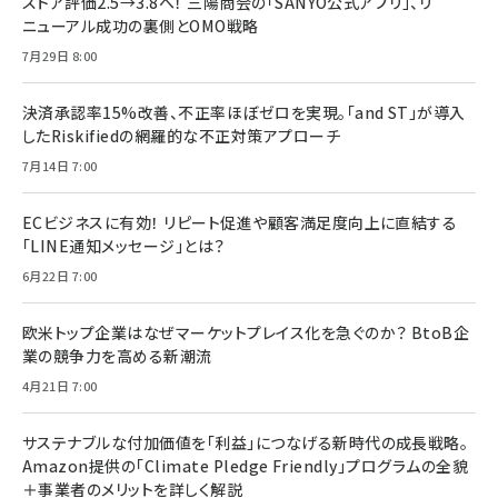
ストア評価2.5→3.8へ！ 三陽商会の「SANYO公式アプリ」、リ
ニューアル成功の裏側とOMO戦略
7月29日 8:00
決済承認率15%改善、不正率ほぼゼロを実現。「and ST」が導入
したRiskifiedの網羅的な不正対策アプローチ
7月14日 7:00
ECビジネスに有効！ リピート促進や顧客満足度向上に直結する
「LINE通知メッセージ」とは？
6月22日 7:00
欧米トップ企業はなぜマーケットプレイス化を急ぐのか？ BtoB企
業の競争力を高める新潮流
4月21日 7:00
サステナブルな付加価値を「利益」につなげる新時代の成長戦略。
Amazon提供の「Climate Pledge Friendly」プログラムの全貌
＋事業者のメリットを詳しく解説