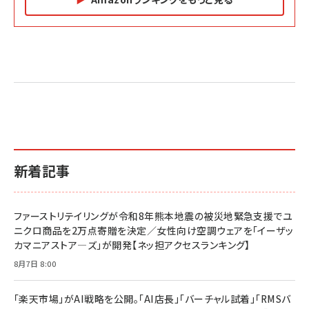
Amazon マーケティング・セールス全般関連書籍 の
Amazon ビジネス・経済関連書籍 の売れ筋ランキン
Amazon 経営戦略関連書籍 の売れ筋ランキング
売れ筋ランキング
グ
更新日時：2026/06/26 19:05
更新日時：2026/06/26 19:05
更新日時：2026/06/26 19:05
2億円を売り上げたプロが教える note×AI 最強の
anan(アンアン)2026/07/01号 No.2501[魅せる
ベインキャピタル 企業価値向上力の秘密
副業
カラダ2026／宮舘涼太]
￥2,640
￥1,870
￥880
イシューからはじめよ［改訂版］――知的生産の「シンプ
小さな会社は戦略が9割
anan(アンアン)2026/06/24号 No.2500増刊
ルな本質」
スペシャルエディション[王道エンタメの矜持／
￥1,980
新着記事
BTS]
￥2,200
￥1,100
ドリルを売るには穴を売れ
経営メモ 16年の起業家人生で得た知見
ファーストリテイリングが令和8年熊本地震の被災地緊急支援でユ
anan(アンアン)2026/07/08号 No.2502[2026
￥1,815
￥2,750
ニクロ商品を2万点寄贈を決定／女性向け空調ウェアを「イーザッ
年後半、あなたの恋と運命／山田涼介]
カマニアストア―ズ」が開発【ネッ担アクセスランキング】
￥880
Brand Shift(ブランド・シフト): 「信頼」で選ばれ
影響力の武器［新版］：人を動かす七つの原理
8月7日 8:00
る時代の成長戦略
￥3,190
ママ投資家が育休中に１億貯めた株式投資
￥2,420
￥1,870
「楽天市場」がAI戦略を公開。「AI店長」「バーチャル試着」「RMSバ