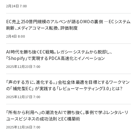
2月24日 7:00
EC売上250億円規模のアルペンが語るOMOの裏側 ―ECシステム
刷新、メディアコマース転換、評価制度
2月4日 8:00
AI時代を勝ち抜くEC戦略。レガシーシステムから脱却し、
「Shopify」で実現するPDCA高速化とイノベーション
2025年12月23日 7:00
「声のする方に、進化する。」会社全体最適を目標とするワークマン
の「補完型EC」 が実践する「レビューマーケティング3.0」とは？
2025年12月17日 7:00
「所有から利用へ」の潮流をAIで勝ち抜く。事例で学ぶレンタル・リ
ユースビジネスの成功法則とEC構築術
2025年12月16日 7:00