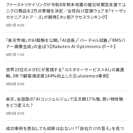
ファーストリテイリングが令和8年熊本地震の被災地緊急支援でユ
ニクロ商品を2万点寄贈を決定／女性向け空調ウェアを「イーザッ
カマニアストア―ズ」が開発【ネッ担アクセスランキング】
8月7日 8:00
「楽天市場」がAI戦略を公開。「AI店長」「バーチャル試着」「RMSバ
ナー画像生成」の全ぼう【Rakuten AI Optimismレポート】
8月7日 7:00
世界23位のメガECが実践する「カスタマーサービス×AI」の最適
解。3年で顧客満足度144%向上した【Lululemon事例】
8月6日 8:00
楽天、会話型の「AIコンシェルジュ」で注文額17％増。買い物体験
をどう変えた？
8月5日 8:00
成功事例を真似しても成果は出ない！？「自社だけの答え」を見つ