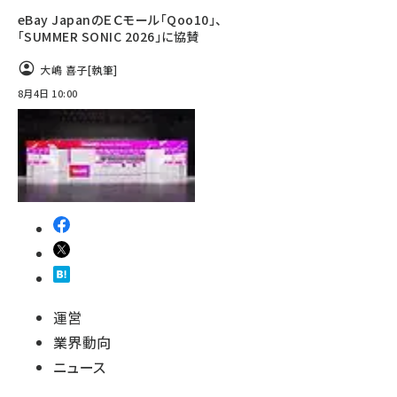
eBay JapanのＥＣモール「Qoo10」、
「SUMMER SONIC 2026」に協賛
大嶋 喜子
[執筆]
8月4日 10:00
運営
業界動向
ニュース