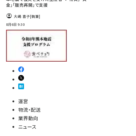
金」「販売再開」で支援
大嶋 喜子
[執筆]
8月6日 9:30
運営
物流・配送
業界動向
ニュース