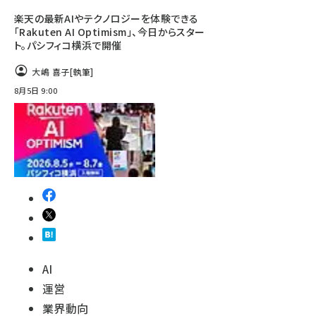
楽天の最新AIやテクノロジーを体験できる
「Rakuten AI Optimism」、今日からスター
ト。パシフィコ横浜で開催
大嶋 喜子
[執筆]
8月5日 9:00
AI
運営
業界動向