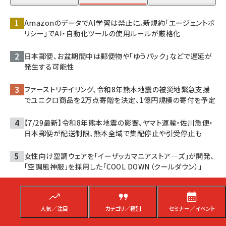
AmazonのデータでAI学習は禁止に。新規約「エージェントポ
リシー」でAI・自動化ツールの使用ルールが厳格化
日本郵便、お盆期間中は郵便物や「ゆうパック」などで遅延が
発生する可能性
ファーストリテイリング、令和8年熊本地震の被災地緊急支援
でユニクロ商品を2万点寄贈を決定、1億円規模の寄付を予定
【7/29最新】令和8年熊本地震の影響、ヤマト運輸・佐川急便・
日本郵便が配送制限、熊本全域で集配停止や引受停止も
女性向け空調ウェアを「イーザッカマニアストア―ズ」が開発、
「空調風神服」を採用した「COOL DOWN（クールダウン）」
楽天の最新AIやテクノロジーを体験できる「Rakuten AI
Optimism」、今日からスタート。パシフィコ横浜で開催
人気／注目
カテゴリ／種別
セミナー／イベント
老舗ECプラットフォームのEストアー「ショップサーブ」に不正