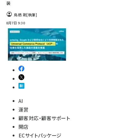
装
鳥栖 剛
[執筆]
8月7日 9:30
AI
運営
顧客対応・顧客サポート
開店
ECサイトパッケージ