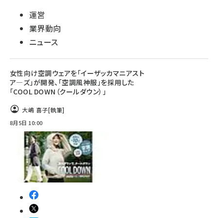
運営
業界動向
ニュース
女性向け空調ウェアを「イーザッカマニアスト
ア―ズ」が開発、「空調風神服」を採用した
「COOL DOWN（クールダウン）」
大嶋 喜子
[執筆]
8月5日 10:00