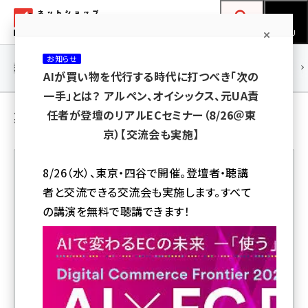
メ
ネットショップ担当者フォーラム
イ
検索
MENU
ン
お知らせ
コ
連載・特集
|
海外
海外情報
海外
AI
メタバース
AIが買い物を代行する時代に打つべき「次の
ン
一手」とは？ アルペン、オイシックス、元UA責
テ
業界動向 の 記事
任者が登壇のリアルECセミナー（8/26＠東
ン
京）【交流会も実施】
ツ
amazon (2253)
に
8/26（水）、東京・四谷で開催。登壇者・聴講
yahoo (1905)
移
者と交流できる交流会も実施します。すべて
人気記事ランキング
動
楽天 (1873)
の講演を無料で聴講できます！
ecbeing (1210)
ビジネスシーンの酷暑対策に空調を活用――。「洋服の青山」
アスクル (1122)
が作業服のイメージを払拭した「空調ウエア」を発売
base (1079)
Amazonで3年連続カテゴリー1位の「タオル研究所」が
ビィ・フォアード (776)