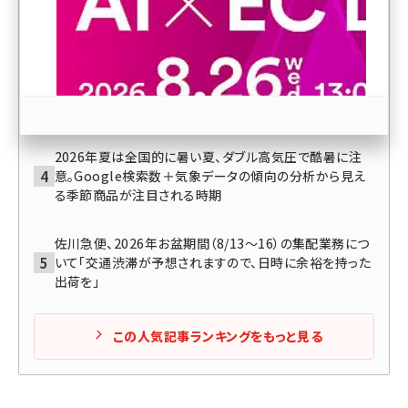
圧倒的なブランド力を築いたワケ。成功のカギは“伊澤プ
ラットフォーム”の構築とAmazonとの“密な協業”
revico (744)
日本郵便、「ゆうパック」を平均10％値上げ、「ゆうパケッ
ト」は全サイズ360円の新運賃、「クリックポスト」は185円
→240円に改定へ
2026年夏は全国的に暑い夏、ダブル高気圧で酷暑に注
意。Google検索数＋気象データの傾向の分析から見え
る季節商品が注目される時期
参加登録はこちら↑
佐川急便、2026年お盆期間（8/13～16）の集配業務につ
いて「交通渋滞が予想されますので、日時に余裕を持った
出荷を」
この人気記事ランキングをもっと見る