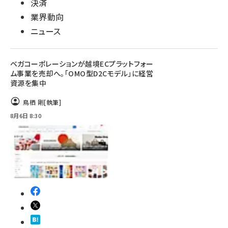
決済
業界動向
ニュース
ベガコーポレーションが越境ECプラットフォー
ム事業を売却へ。「OMO型D2Cモデル」に経営
資源を集中
鳥栖 剛
[執筆]
8月6日 8:30