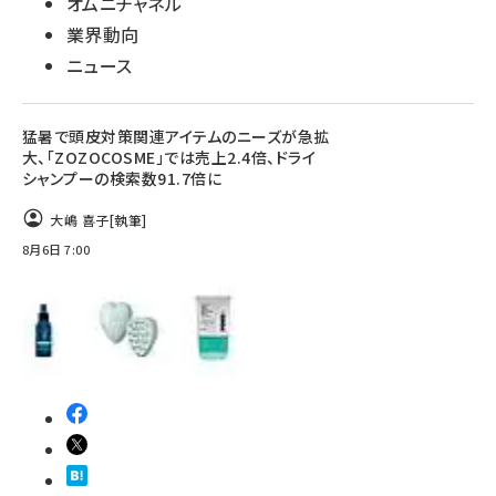
オムニチャネル
業界動向
ニュース
猛暑で頭皮対策関連アイテムのニーズが急拡
大、「ZOZOCOSME」では売上2.4倍、ドライ
シャンプーの検索数91.7倍に
大嶋 喜子
[執筆]
8月6日 7:00