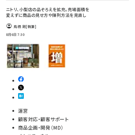
ニトリ、小型店の品ぞろえを拡充。売場面積を
変えずに商品の見せ方や陳列方法を見直し
鳥栖 剛
[執筆]
8月6日 7:30
運営
顧客対応・顧客サポート
商品企画・開発（MD）