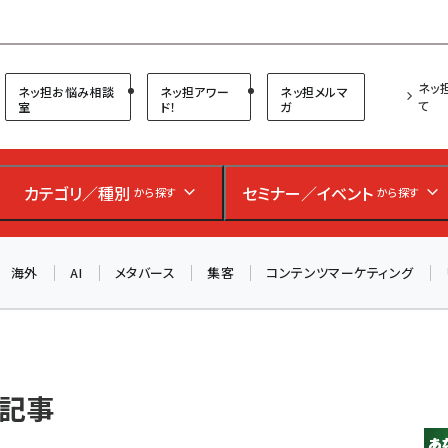
プ担当者フォーラム
ネッ
ネッ担お悩み相談
ネッ担アワー
ネッ担メルマ
て
室
ド！
ガ
お知らせ
AIが買い物を代行する時代に打つべき「次の一手」とは？
カテゴリ／種別
セミナー／イベント
アルペン、オイシックス、元UA責任者が登壇のリアルECセ
から探す
から探す
ミナー（8/26＠東京）【交流会も実施】
海外
AI
メタバース
集客
コンテンツマーケティング
8/26（水）、東京・四谷で開催。登壇者・聴講者と交流できる
交流会も実施します。すべての講演を無料で聴講できます！
 記事