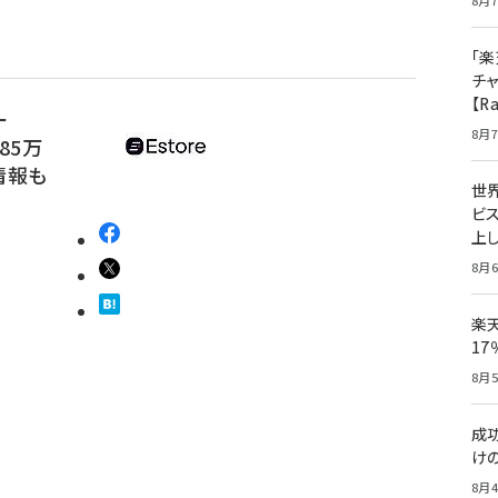
8月7
「楽
チ
【R
ー
8月7
85万
情報も
世
ビ
上し
8月6
楽
1
8月5
成
け
8月4