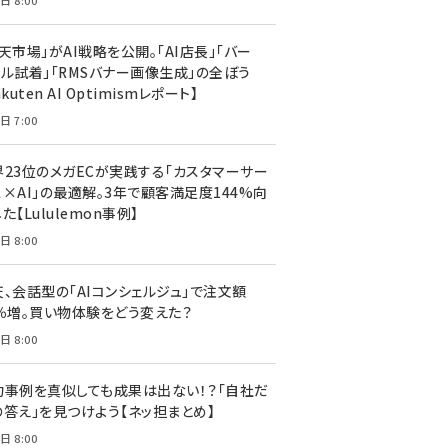
日 8:00
天市場」がAI戦略を公開。「AI店長」「バー
ャル試着」「RMSバナー画像生成」の全ぼう
akuten AI Optimismレポート】
日 7:00
界23位のメガECが実践する「カスタマーサー
ス×AI」の最適解。3年で顧客満足度144%向
た【Lululemon事例】
日 8:00
天、会話型の「AIコンシェルジュ」で注文額
7％増。買い物体験をどう変えた？
日 8:00
功事例を真似しても成果は出ない！？「自社だ
の答え」を見つけよう【ネッ担まとめ】
日 8:00