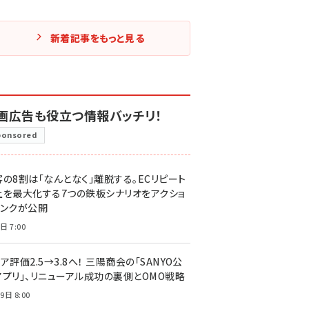
新着記事をもっと見る
画広告も役立つ情報バッチリ！
ponsored
客の8割は「なんとなく」離脱する。ECリピート
上を最大化する7つの鉄板シナリオをアクショ
リンクが公開
日 7:00
ア評価2.5→3.8へ！ 三陽商会の「SANYO公
アプリ」、リニューアル成功の裏側とOMO戦略
9日 8:00