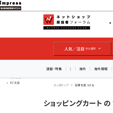
メ
イ
EC担当者
ネットショッ
ン
Web担当者
コ
製品導入
ン
企業IT
ソフト開発
テ
IoT・AI
人気／注目
から探す
ン
DCクラウド
研究・調査
ツ
エネルギー
に
連載・特集
|
海外
海外情報
ドローン
移
教育講座
EC支援
動
ネッ担トップ
記事を見つける
パ
ショッピングカート の
ン