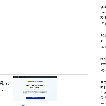
決
「a
対
7月1
E
向
6月2
欧
ぐ
4月2
題、あ
サ
時代
Cリ
Pl
ー
の
2月2