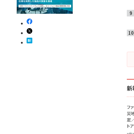
新
フ
災
定
ト