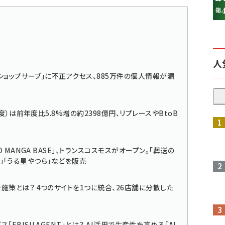
人
ショップサーブ」に不正アクセス、885万件の個人情報が漏
度）は前年度比5.8%増の約2398億円、リプレースやBtoB
参加登録はこちら↑
 MANGA BASE」、トランスコスモスがオープン。「葬送の
SH」「うる星やつら」などを販売
施策とは？ 4つのサイトを1つに統合、26店舗に分散した
「EBISU AGENT」とは？ AI活用で生産性を高める「AI