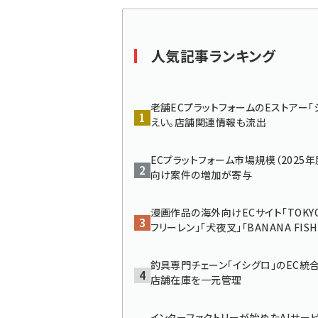
く
ず
人気記事ランキング
老舗ECプラットフォームのEストアー「
えい。店舗関連情報も流出
ECプラットフォーム市場規模（2025年
向け案件の増加が寄与
漫画作品の海外向けECサイト「TOKYO
フリーレン」「犬夜叉」「BANANA FI
釣具専門チェーン「イシグロ」のEC統合
店舗在庫を一元管理
インターファクトリーが始めたAIサービス