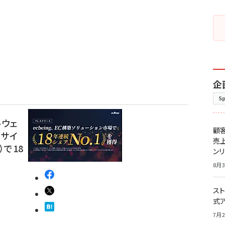
企
S
トウェ
顧
Cサイ
売
）で18
ン
8月3
スト
式
7月2