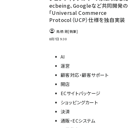
ecbeing、Googleなど共同開発の
「Universal Commerce
Protocol（UCP）仕様を独自実装
鳥栖 剛
[執筆]
8月7日 9:30
AI
運営
顧客対応・顧客サポート
開店
ECサイトパッケージ
ショッピングカート
決済
通販・ECシステム