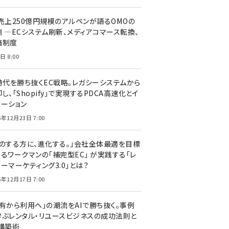
C売上250億円規模のアルペンが語るOMOの
側 ―ECシステム刷新、メディアコマース転換、
価制度
日 8:00
I時代を勝ち抜くEC戦略。レガシーシステムから
し、「Shopify」で実現するPDCA高速化とイ
ベーション
5年12月23日 7:00
声のする方に、進化する。」会社全体最適を目標
するワークマンの「補完型EC」 が実践する「レ
ーマーケティング3.0」とは？
5年12月17日 7:00
所有から利用へ」の潮流をAIで勝ち抜く。事例
学ぶレンタル・リユースビジネスの成功法則と
C構築術