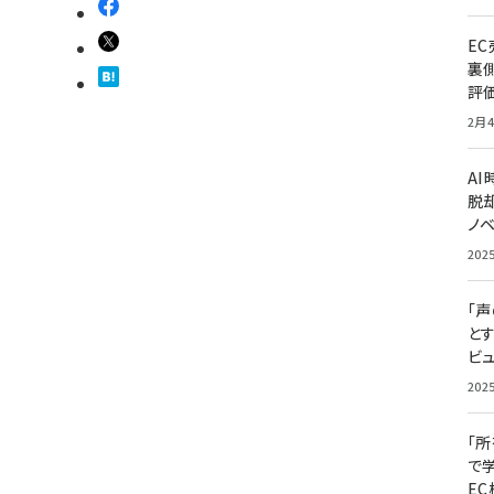
E
裏
評
2月4
A
脱却
ノ
202
「
と
ビュ
202
「
で
E