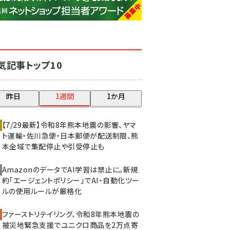
base (1077)
ビィ・フォアード (773)
revico (740)
気記事トップ10
昨日
1週間
1か月
【7/29最新】令和8年熊本地震の影響、ヤマ
ト運輸・佐川急便・日本郵便が配送制限、熊
本全域で集配停止や引受停止も
AmazonのデータでAI学習は禁止に。新規
約「エージェントポリシー」でAI・自動化ツー
ルの使用ルールが厳格化
ファーストリテイリング、令和8年熊本地震の
被災地緊急支援でユニクロ商品を2万点寄