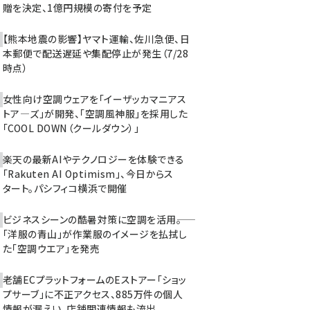
贈を決定、1億円規模の寄付を予定
【熊本地震の影響】ヤマト運輸、佐川急便、日
本郵便で配送遅延や集配停止が発生（7/28
時点）
女性向け空調ウェアを「イーザッカマニアス
トア―ズ」が開発、「空調風神服」を採用した
「COOL DOWN（クールダウン）」
楽天の最新AIやテクノロジーを体験できる
「Rakuten AI Optimism」、今日からス
タート。パシフィコ横浜で開催
ビジネスシーンの酷暑対策に空調を活用――。
「洋服の青山」が作業服のイメージを払拭し
た「空調ウエア」を発売
老舗ECプラットフォームのEストアー「ショッ
プサーブ」に不正アクセス、885万件の個人
情報が漏えい。店舗関連情報も流出