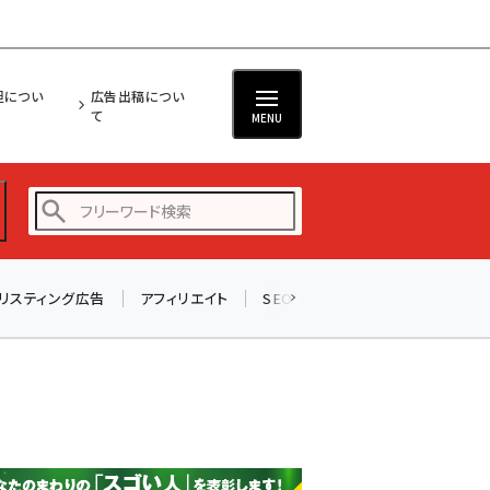
担につい
広告出稿につい
て
MENU
リスティング広告
アフィリエイト
SEO
メール
ソーシャル
amazon (2249)
yahoo (1901)
楽天 (1871)
ecbeing (1207)
アスクル (1119)