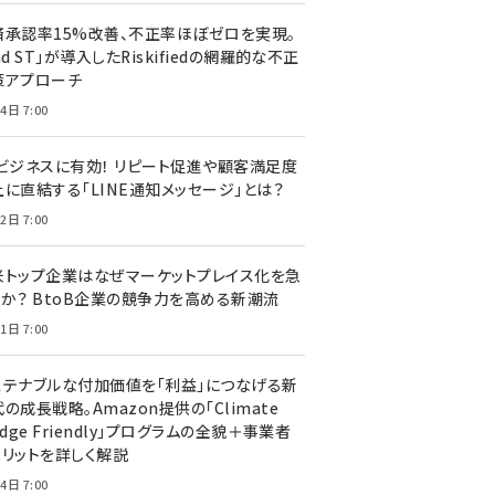
済承認率15%改善、不正率ほぼゼロを実現。
nd ST」が導入したRiskifiedの網羅的な不正
策アプローチ
4日 7:00
Cビジネスに有効！ リピート促進や顧客満足度
上に直結する「LINE通知メッセージ」とは？
2日 7:00
米トップ企業はなぜマーケットプレイス化を急
のか？ BtoB企業の競争力を高める新潮流
1日 7:00
ステナブルな付加価値を「利益」につなげる新
の成長戦略。Amazon提供の「Climate
edge Friendly」プログラムの全貌＋事業者
メリットを詳しく解説
4日 7:00