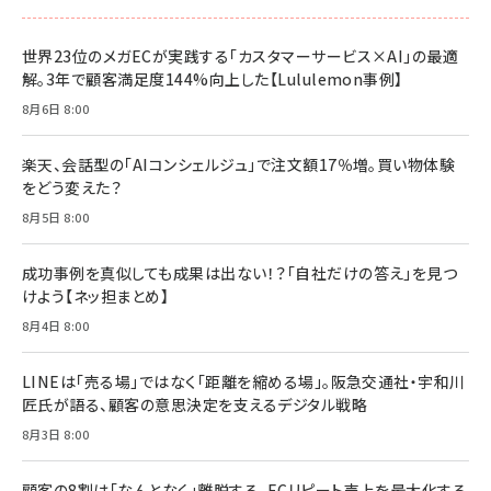
世界23位のメガECが実践する「カスタマーサービス×AI」の最適
解。3年で顧客満足度144%向上した【Lululemon事例】
8月6日 8:00
楽天、会話型の「AIコンシェルジュ」で注文額17％増。買い物体験
をどう変えた？
8月5日 8:00
成功事例を真似しても成果は出ない！？「自社だけの答え」を見つ
けよう【ネッ担まとめ】
8月4日 8:00
LINEは「売る場」ではなく「距離を縮める場」。阪急交通社・宇和川
匠氏が語る、顧客の意思決定を支えるデジタル戦略
8月3日 8:00
顧客の8割は「なんとなく」離脱する。ECリピート売上を最大化する