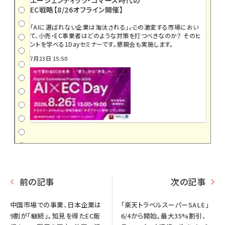
EC戦略【8/26オフライン開催】
「AIに選ばれない企業は淘汰される」――。この激変する市場におい
て、小売・EC事業者はどのような対策を打つべきなのか？ そのヒ
ントを学べる1Dayセミナーです。懇親会も実施します。
7月23日 15:50
前の記事
次の記事
中国市場での事業、日本企業は
「楽天トラベルスーパーSALE」
9割が「継続」。知見を得たEC販
6/4から開始。最大35%割引、