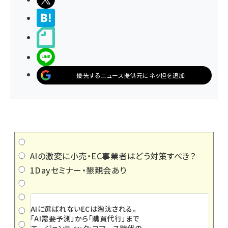
>ブクマする
noteで書く
LINEで送る
優先するニュース提供元にネッ担を追加
AIの激変に小売・EC事業者はどう対策すべき？
1Dayセミナー・懇親会あり
AIに選ばれないECは淘汰される。
「AI需要予測」から「購買代行」まで
エージェンティック・コマース時代の