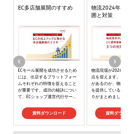
経営メモ 16年の起業家人生で得た知見
anan(アンアン)2026/07/08号
￥2,750
ドリルを売るには穴を売れ
No.2502[2026年後半、あなたの恋と運命／山
田涼介]
￥1,815
影響力の武器［新版］：人を動かす七つの原理
￥880
￥3,190
Brand Shift(ブランド・シフト): 「信頼」で選ば
れる時代の成長戦略
ママ投資家が育休中に１億貯めた株式投資
￥2,420
￥1,870
フィードバック経営 「沈黙の組織」から「高め
合う組織」へ
マーケティングの真実 P&G・グリコで学んだ
￥3,080
組織の成果を最大化する ルールのデザイン
失敗と成長の法則
￥1,980
￥2,200
Amazonランキングをもっと見る
Amazonランキングをもっと見る
Amazonランキングをもっと見る