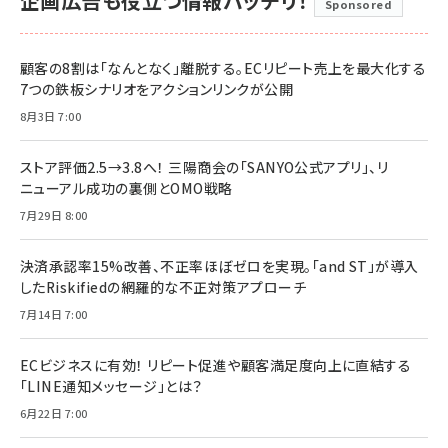
企画広告も役立つ情報バッチリ！
Sponsored
顧客の8割は「なんとなく」離脱する。ECリピート売上を最大化する
7つの鉄板シナリオをアクションリンクが公開
8月3日 7:00
ストア評価2.5→3.8へ！ 三陽商会の「SANYO公式アプリ」、リ
ニューアル成功の裏側とOMO戦略
7月29日 8:00
決済承認率15%改善、不正率ほぼゼロを実現。「and ST」が導入
したRiskifiedの網羅的な不正対策アプローチ
7月14日 7:00
ECビジネスに有効！ リピート促進や顧客満足度向上に直結する
「LINE通知メッセージ」とは？
6月22日 7:00