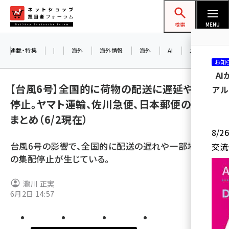
メ
ネットショップ担当者フォーラム
イ
検索
MENU
ン
コ
連載・特集
|
海外
海外情報
海外
AI
メタバース
お知
ン
A
テ
【台風6号】全国的に荷物の配送に遅延や集配
アル
ン
停止。ヤマト運輸、佐川急便、日本郵便の対応
ツ
amazon (2246)
まとめ（6/2現在）
に
8/
yahoo (1900)
移
台風6号の影響で、全国的に配送の遅れや一部地域で
交流
動
楽天 (1871)
の集配停止が生じている。
ecbeing (1207)
瀧川 正実
アスクル (1119)
6月2日 14:57
base (1071)
ビィ・フォアード (773)