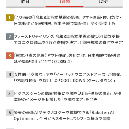
昨日
1週間
1か月
【7/29最新】令和8年熊本地震の影響、ヤマト運輸・佐川急便・
日本郵便が配送制限、熊本全域で集配停止や引受停止も
ファーストリテイリング、令和8年熊本地震の被災地緊急支援
でユニクロ商品を2万点寄贈を決定、1億円規模の寄付を予定
【熊本地震の影響】ヤマト運輸、佐川急便、日本郵便で配送遅
延や集配停止が発生（7/28時点）
女性向け空調ウェアを「イーザッカマニアストア―ズ」が開発、
「空調風神服」を採用した「COOL DOWN（クールダウン）」
ビジネスシーンの酷暑対策に空調を活用――。「洋服の青山」が作
業服のイメージを払拭した「空調ウエア」を発売
楽天の最新AIやテクノロジーを体験できる「Rakuten AI
Optimism」、今日からスタート。パシフィコ横浜で開催