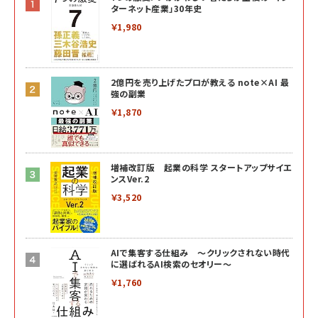
ターネット産業」30年史
￥1,980
2億円を売り上げたプロが教える note×AI 最
強の副業
￥1,870
増補改訂版 起業の科学 スタートアップサイエ
ンスVer.2
￥3,520
AIで集客する仕組み ～クリックされない時代
に選ばれるAI検索のセオリー～
￥1,760