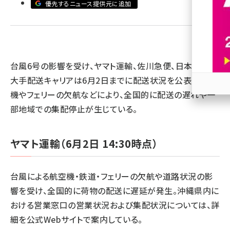
優先するニュース提供元に追加
revico (739)
台風6号の影響を受け、ヤマト運輸、佐川急便、日本郵便の
大手配送キャリアは6月2日までに配送状況を公表。航空
機やフェリーの欠航などにより、全国的に配送の遅れや一
参加
部地域での集配停止が生じている。
ヤマト運輸（6月2日 14:30時点）
台風による航空機・鉄道・フェリーの欠航や道路状況の影
響を受け、全国的に荷物の配送に遅延が発生。沖縄県内に
おける営業窓口の営業状況および集配状況については、詳
細を公式Webサイトで案内している。