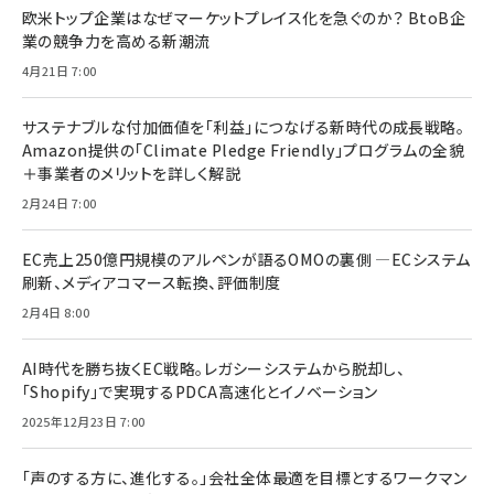
欧米トップ企業はなぜマーケットプレイス化を急ぐのか？ BtoB企
業の競争力を高める新潮流
4月21日 7:00
サステナブルな付加価値を「利益」につなげる新時代の成長戦略。
Amazon提供の「Climate Pledge Friendly」プログラムの全貌
＋事業者のメリットを詳しく解説
2月24日 7:00
EC売上250億円規模のアルペンが語るOMOの裏側 ―ECシステム
刷新、メディアコマース転換、評価制度
2月4日 8:00
AI時代を勝ち抜くEC戦略。レガシーシステムから脱却し、
「Shopify」で実現するPDCA高速化とイノベーション
2025年12月23日 7:00
「声のする方に、進化する。」会社全体最適を目標とするワークマン