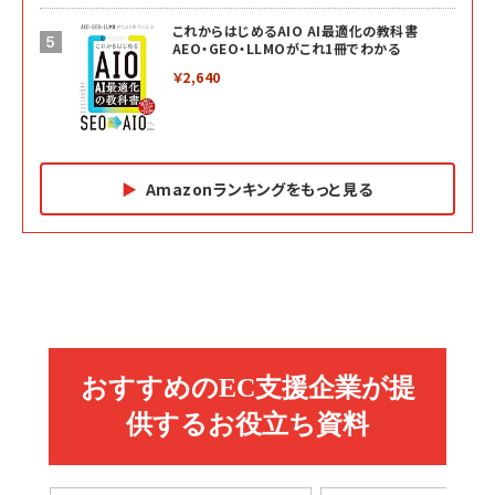
これからはじめるAIO AI最適化の教科書
AEO・GEO・LLMOがこれ1冊でわかる
￥2,640
Amazonランキングをもっと見る
Amazon マーケティング・セールス全般関連書籍 の
Amazon ビジネス・経済関連書籍 の売れ筋ランキン
Amazon 経営戦略関連書籍 の売れ筋ランキング
売れ筋ランキング
グ
更新日時：2026/06/26 19:05
更新日時：2026/06/26 19:05
更新日時：2026/06/26 19:05
2億円を売り上げたプロが教える note×AI 最
anan(アンアン)2026/07/01号 No.2501[魅
ベインキャピタル 企業価値向上力の秘密
強の副業
せるカラダ2026／宮舘涼太]
￥2,640
￥1,870
￥880
イシューからはじめよ［改訂版］――知的生産の「シ
anan(アンアン)2026/06/24号 No.2500増
ンプルな本質」
刊 スペシャルエディション[王道エンタメの矜
小さな会社は戦略が9割
持／BTS]
￥2,200
￥1,980
￥1,100