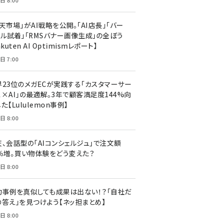
日 8:00
天市場」がAI戦略を公開。「AI店長」「バー
ャル試着」「RMSバナー画像生成」の全ぼう
akuten AI Optimismレポート】
日 7:00
界23位のメガECが実践する「カスタマーサー
ス×AI」の最適解。3年で顧客満足度144%向
た【Lululemon事例】
日 8:00
天、会話型の「AIコンシェルジュ」で注文額
7％増。買い物体験をどう変えた？
日 8:00
功事例を真似しても成果は出ない！？「自社だ
の答え」を見つけよう【ネッ担まとめ】
日 8:00