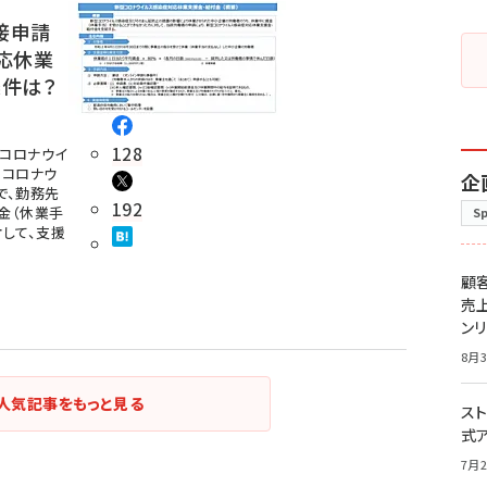
接申請
応休業
条件は？
128
コロナウイ
型コロナウ
企
で、勤務先
192
金（休業手
S
して、支援
顧
売
ン
8月3
人気記事をもっと見る
スト
式
7月2