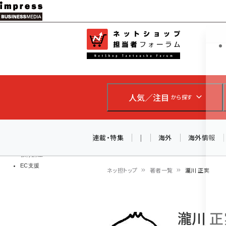
メ
イ
EC担当者
ネットショッ
ン
Web担当者
コ
製品導入
ン
企業IT
ソフト開発
テ
IoT・AI
人気／注目
から探す
ン
DCクラウド
研究・調査
ツ
エネルギー
に
連載・特集
|
海外
海外情報
ドローン
移
教育講座
EC支援
動
ネッ担トップ
著者一覧
瀧川 正実
パ
ン
瀧川 