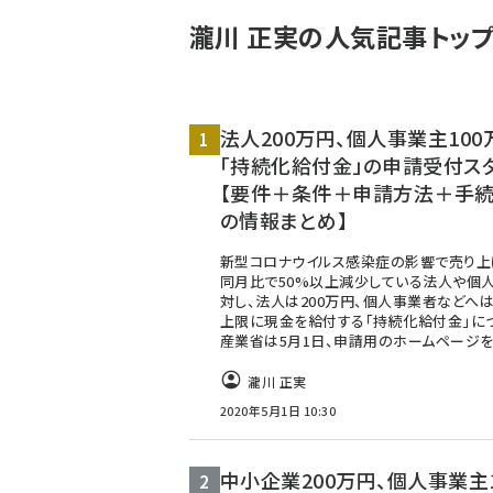
瀧川 正実の人気記事トップ
法人200万円、個人事業主100
「持続化給付金」の申請受付ス
【要件＋条件＋申請方法＋手
の情報まとめ】
新型コロナウイルス感染症の影響で売り上
同月比で50%以上減少している法人や個
対し、法人は200万円、個人事業者などへは
上限に現金を給付する「持続化給付金」に
産業省は5月1日、申請用のホームページ
瀧川 正実
2020年5月1日 10:30
中小企業200万円、個人事業主1