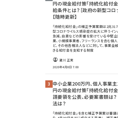
円の現金給付策「持続化給付金
給条件とは？［政府の新型コロ
【随時更新】
「持続化給付金」の補正予算案額は2兆317
型コロナウイルス感染症の拡大に伴うイン
急減、自粛などの影響を受けている中堅企
業、小規模事業者、フリーランスを含む個
ど、その他各種法人などに対して、事業全
きる給付金を支給する制度
瀧川 正実
2020年4月8日 7:00
中小企業200万円、個人事業主1
円の現金給付策「持続化給付金
請要領を公表、必要案書類は？
法は？
「持続化給付金」を含む補正予算案は審議
り、4月30日までに成立する見通し。補正