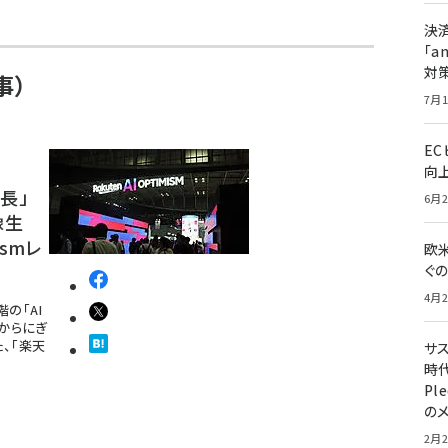
決
「a
対
事）
7月1
E
向
長」
6月2
像生
ismレ
欧
ぐ
4月2
の「AI
からにぎ
た、「楽天
サ
時代
Pl
の
2月2