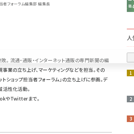
当者フォーラム編集部 編集長
人
）2敗。 流通・通販・インターネット通販の専門新聞の編
規事業の立ち上げ、マーケティングなどを担当。その
参加登録はこちら↑
ネットショップ担当者フォーラム」の立ち上げに参画。デ
域活性化活動。
ok
や
Twitter
まで。