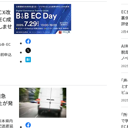
CX改
E
裏
EC成
評
しませ
2月4
B-EC
A
脱却
事前申込
ノ
202
「
と
ビュ
川急
202
止が発
「
で
熊本県内
配送遅延
E