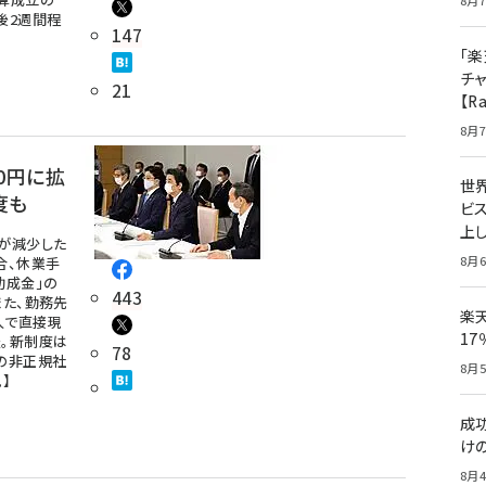
8月7
後2週間程
147
「楽
チ
21
【R
8月7
0円に拡
世
度も
ビ
上し
が減少した
8月6
合、休業手
助成金」の
443
また、勤務先
楽
人で直接現
1
。新制度は
78
の非正規社
8月5
】
成
け
8月4