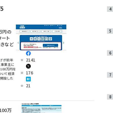
5
万円の
タート
続きなど
2141
げが前年
人事業主に
100万円を
176
ついて経済
を開設した
21
00万