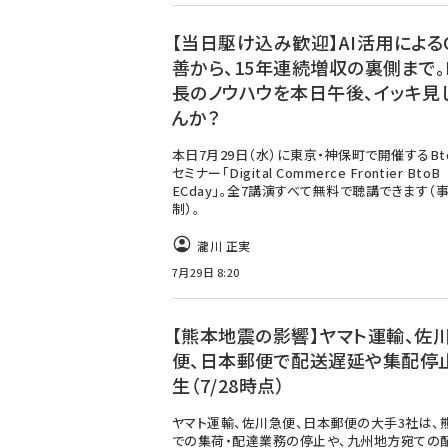
【当日駆け込み歓迎】AI活用による
善から、15年連続増収の裏側まで。
長のノウハウを本日午後、イッキ見
んか？
本日7月29日（水）に東京・神保町で開催するBto
セミナー「Digital Commerce Frontier BtoB
ECday」。全7講演すべて無料で聴講できます（
制）。
瀧川 正実
7月29日 8:20
【熊本地震の影響】ヤマト運輸、佐
便、日本郵便で配送遅延や集配停
生（7/28時点）
ヤマト運輸、佐川急便、日本郵便の大手3社は、
での集荷・配達業務の停止や、九州地方宛ての