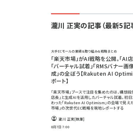
瀧川 正実の記事（最新5記
大手ECモールの業績＆取り組み＆戦略まとめ
「楽天市場」がAI戦略を公開。「AI店
「バーチャル試着」「RMSバナー画
成」の全ぼう【Rakuten AI Optim
ポート】
「楽天市場」ブースで注目を集めたのは、構想段階
店長」と生成AIを活用したバーチャル試着。初日
わった「Rakuten AI Optimism」の会場で見え
市場」の次世代EC戦略を現地レポートする
瀧川 正実
[執筆]
8月7日 7:00