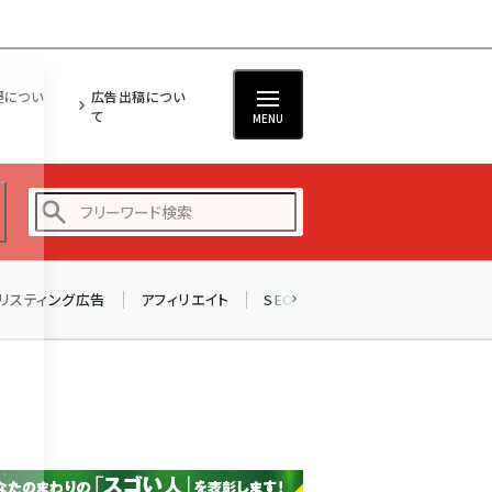
担につい
広告出稿につい
て
MENU
リスティング広告
アフィリエイト
SEO
メール
ソーシャル
amazon (2258)
yahoo (1907)
楽天 (1874)
ecbeing (1211)
アスクル (1122)