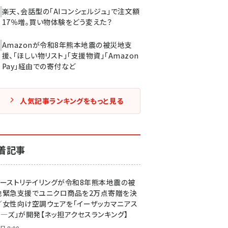
楽天、会話型の「AIコンシェルジュ」で注文額
17％増。買い物体験をどう変えた？
Amazonが令和8年熊本地震の被災地支
援、「ほしい物リスト」「支援物資」「Amazon
Pay」経由での寄付など
人気記事ランキングをもっと見る
着記事
ァーストリテイリングが令和8年熊本地震の被
地緊急支援でユニクロ商品を2万点寄贈を決
／女性向け空調ウェアを「イーザッカマニアス
ア―ズ」が開発【ネッ担アクセスランキング】