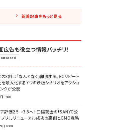
新着記事をもっと見る
画広告も役立つ情報バッチリ！
ponsored
客の8割は「なんとなく」離脱する。ECリピート
上を最大化する7つの鉄板シナリオをアクショ
リンクが公開
日 7:00
ア評価2.5→3.8へ！ 三陽商会の「SANYO公
アプリ」、リニューアル成功の裏側とOMO戦略
9日 8:00