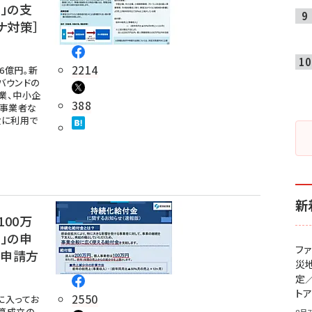
」の支
ナ対策］
2214
6億円。新
バウンドの
業、中小企
388
人事業者な
般に利用で
新
00万
」の申
フ
 申請方
災
定
ト
2550
に入ってお
予算成立の