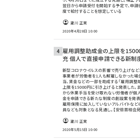
翌日から申請受付を開始する予定で、申請
度で給付することを想定している
瀧川 正実
2020年4月28日 10:00
雇用調整助成金の上限を1500
充 個人で直接申請できる新制
新型コロナウイルスの影響で売り上げなど
事業者が労働者を1人も解雇しなかった場
当、賃金などの一部を助成する「雇用調整
上限を15000円に引き上げると発表した。
から休業手当を受け取れない労働者が個
金を申請できる新たな制度の創設案を発表
雇用保険に加入していないアルバイトなど
員なども対象となる見通し。【安倍首相会見
瀧川 正実
2020年5月15日 10:00