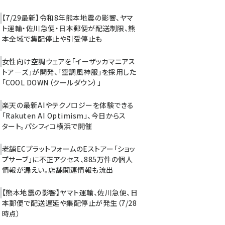
【7/29最新】令和8年熊本地震の影響、ヤマ
ト運輸・佐川急便・日本郵便が配送制限、熊
本全域で集配停止や引受停止も
女性向け空調ウェアを「イーザッカマニアス
トア―ズ」が開発、「空調風神服」を採用した
「COOL DOWN（クールダウン）」
楽天の最新AIやテクノロジーを体験できる
「Rakuten AI Optimism」、今日からス
タート。パシフィコ横浜で開催
老舗ECプラットフォームのEストアー「ショッ
プサーブ」に不正アクセス、885万件の個人
情報が漏えい。店舗関連情報も流出
【熊本地震の影響】ヤマト運輸、佐川急便、日
本郵便で配送遅延や集配停止が発生（7/28
時点）