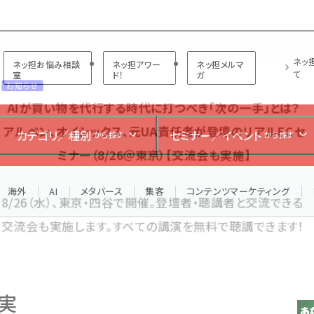
プ担当者フォーラム
ネッ
ネッ担お悩み相談
ネッ担アワー
ネッ担メルマ
て
室
ド！
ガ
お知らせ
AIが買い物を代行する時代に打つべき「次の一手」とは？
カテゴリ／種別
セミナー／イベント
から探す
から探す
アルペン、オイシックス、元UA責任者が登壇のリアルECセ
ミナー（8/26＠東京）【交流会も実施】
海外
AI
メタバース
集客
コンテンツマーケティング
8/26（水）、東京・四谷で開催。登壇者・聴講者と交流できる
交流会も実施します。すべての講演を無料で聴講できます！
正実