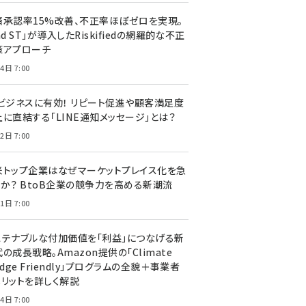
済承認率15%改善、不正率ほぼゼロを実現。
nd ST」が導入したRiskifiedの網羅的な不正
策アプローチ
4日 7:00
Cビジネスに有効！ リピート促進や顧客満足度
上に直結する「LINE通知メッセージ」とは？
2日 7:00
米トップ企業はなぜマーケットプレイス化を急
のか？ BtoB企業の競争力を高める新潮流
1日 7:00
ステナブルな付加価値を「利益」につなげる新
の成長戦略。Amazon提供の「Climate
edge Friendly」プログラムの全貌＋事業者
メリットを詳しく解説
4日 7:00