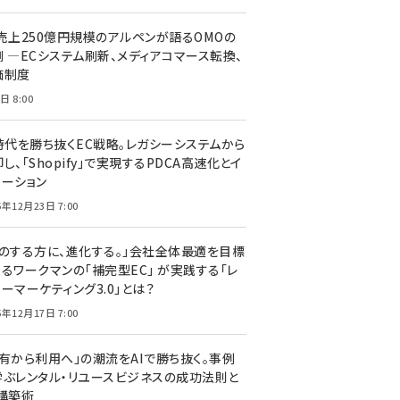
C売上250億円規模のアルペンが語るOMOの
側 ―ECシステム刷新、メディアコマース転換、
価制度
日 8:00
I時代を勝ち抜くEC戦略。レガシーシステムから
し、「Shopify」で実現するPDCA高速化とイ
ベーション
5年12月23日 7:00
声のする方に、進化する。」会社全体最適を目標
するワークマンの「補完型EC」 が実践する「レ
ーマーケティング3.0」とは？
5年12月17日 7:00
所有から利用へ」の潮流をAIで勝ち抜く。事例
学ぶレンタル・リユースビジネスの成功法則と
C構築術