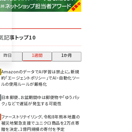
base (1083)
ビィ・フォアード (777)
revico (744)
気記事トップ10
昨日
1週間
1か月
AmazonのデータでAI学習は禁止に。新規
約「エージェントポリシー」でAI・自動化ツー
ルの使用ルールが厳格化
日本郵便、お盆期間中は郵便物や「ゆうパッ
ク」などで遅延が発生する可能性
ファーストリテイリング、令和8年熊本地震の
被災地緊急支援でユニクロ商品を2万点寄
贈を決定、1億円規模の寄付を予定