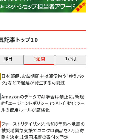
base (1083)
ビィ・フォアード (781)
revico (744)
気記事トップ10
昨日
1週間
1か月
日本郵便、お盆期間中は郵便物や「ゆうパッ
ク」などで遅延が発生する可能性
AmazonのデータでAI学習は禁止に。新規
約「エージェントポリシー」でAI・自動化ツー
ルの使用ルールが厳格化
ファーストリテイリング、令和8年熊本地震の
被災地緊急支援でユニクロ商品を2万点寄
贈を決定、1億円規模の寄付を予定