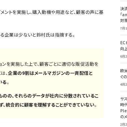
決
メントを実施し、購入動機や用途など、顧客の声に基
「a
対
7月1
いる企業は少ないと鈴村氏は指摘する。
E
向
6月2
ョンを実施した上で、顧客ごとに適切な販促活動を
欧
は、
企業の9割はメールマガジンの一斉配信と
ぐ
いる
。
4月2
ものの、それらのデータが社内に分散されているこ
サ
ず、統合的に顧客を理解することができていない
。
時代
Pl
の
2月2