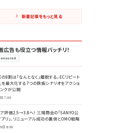
新着記事をもっと見る
画広告も役立つ情報バッチリ！
ponsored
客の8割は「なんとなく」離脱する。ECリピート
上を最大化する7つの鉄板シナリオをアクショ
リンクが公開
日 7:00
ア評価2.5→3.8へ！ 三陽商会の「SANYO公
アプリ」、リニューアル成功の裏側とOMO戦略
9日 8:00