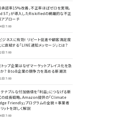
済承認率15%改善、不正率ほぼゼロを実現。
nd ST」が導入したRiskifiedの網羅的な不正
策アプローチ
4日 7:00
Cビジネスに有効！ リピート促進や顧客満足度
上に直結する「LINE通知メッセージ」とは？
2日 7:00
米トップ企業はなぜマーケットプレイス化を急
のか？ BtoB企業の競争力を高める新潮流
1日 7:00
ステナブルな付加価値を「利益」につなげる新
の成長戦略。Amazon提供の「Climate
edge Friendly」プログラムの全貌＋事業者
メリットを詳しく解説
4日 7:00