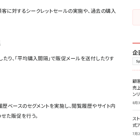
顧客に対するシークレットセールの実施や、過去の購入
促
企
たり、「平均購入間隔」で販促メールを送付したりす
S
顧
売
ン
8月3
履歴ベースのセグメントを実施し、閲覧履歴やサイト内
せた販促を行う。
スト
式
7月2