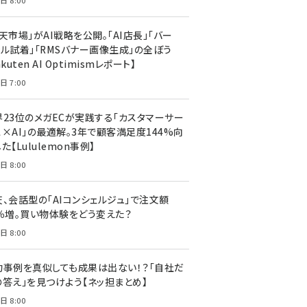
日 8:00
天市場」がAI戦略を公開。「AI店長」「バー
ャル試着」「RMSバナー画像生成」の全ぼう
akuten AI Optimismレポート】
日 7:00
界23位のメガECが実践する「カスタマーサー
ス×AI」の最適解。3年で顧客満足度144%向
た【Lululemon事例】
日 8:00
天、会話型の「AIコンシェルジュ」で注文額
7％増。買い物体験をどう変えた？
日 8:00
功事例を真似しても成果は出ない！？「自社だ
の答え」を見つけよう【ネッ担まとめ】
日 8:00