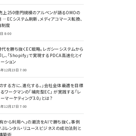
C売上250億円規模のアルペンが語るOMOの
側 ―ECシステム刷新、メディアコマース転換、
価制度
日 8:00
I時代を勝ち抜くEC戦略。レガシーシステムから
し、「Shopify」で実現するPDCA高速化とイ
ベーション
5年12月23日 7:00
声のする方に、進化する。」会社全体最適を目標
するワークマンの「補完型EC」 が実践する「レ
ーマーケティング3.0」とは？
5年12月17日 7:00
所有から利用へ」の潮流をAIで勝ち抜く。事例
学ぶレンタル・リユースビジネスの成功法則と
C構築術