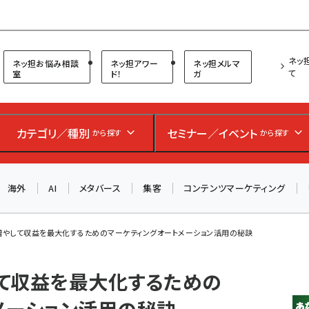
プ担当者フォーラム
ネッ
ネッ担お悩み相談
ネッ担アワー
ネッ担メルマ
て
室
ド！
ガ
お知らせ
AIが買い物を代行する時代に打つべき「次の一手」とは？
カテゴリ／種別
セミナー／イベント
から探す
から探す
アルペン、オイシックス、元UA責任者が登壇のリアルECセ
ミナー（8/26＠東京）【交流会も実施】
海外
AI
メタバース
集客
コンテンツマーケティング
8/26（水）、東京・四谷で開催。登壇者・聴講者と交流できる
交流会も実施します。すべての講演を無料で聴講できます！
増やして収益を最大化するためのマーケティングオートメーション活用の秘訣
て収益を最大化するための