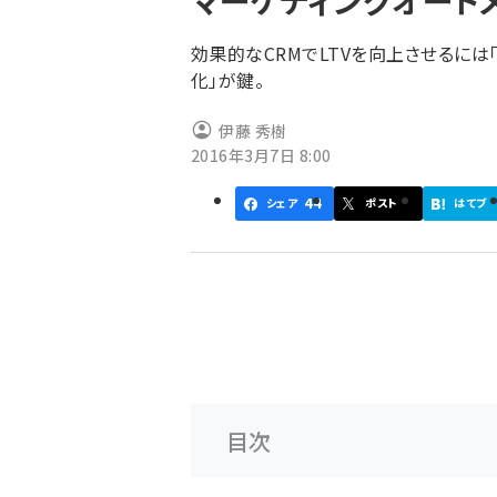
マーケティングオート
く
ず
効果的なCRMでLTVを向上させるには
化」が鍵。
伊藤 秀樹
2016年3月7日 8:00
44
シェア
ポスト
はてブ
目次