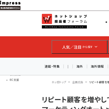
メ
イ
EC担当者
ネットショッ
ン
Web担当者
コ
製品導入
ン
企業IT
ソフト開発
テ
IoT・AI
人気／注目
から探す
ン
DCクラウド
研究・調査
ツ
エネルギー
に
連載・特集
|
海外
海外情報
ドローン
移
教育講座
EC支援
動
ネッ担トップ
企画広告
リピート顧客を
パ
リピート顧客を増やし
ン