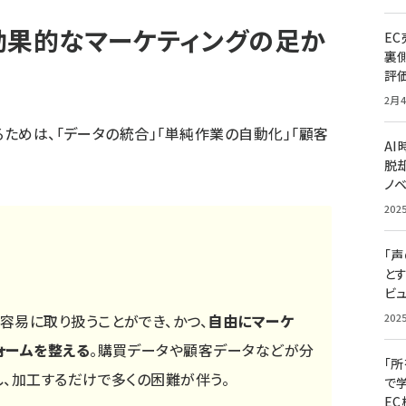
効果的なマーケティングの足か
E
裏
評
2月4
るためは、「データの統合」「単純作業の自動化」「顧客
A
脱却
ノ
202
「
と
ビュ
容易に取り扱うことができ、かつ、
自由にマーケ
202
ォームを整える
。購買データや顧客データなどが分
「
し、加工するだけで多くの困難が伴う。
で
E