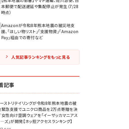
【熊本地震の影響】ヤマト運輸、佐川急便、日
本郵便で配送遅延や集配停止が発生（7/28
時点）
Amazonが令和8年熊本地震の被災地支
援、「ほしい物リスト」「支援物資」「Amazon
Pay」経由での寄付など
人気記事ランキングをもっと見る
着記事
ァーストリテイリングが令和8年熊本地震の被
地緊急支援でユニクロ商品を2万点寄贈を決
／女性向け空調ウェアを「イーザッカマニアス
ア―ズ」が開発【ネッ担アクセスランキング】