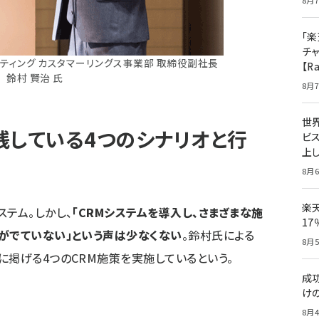
8月7
「楽
チ
ティング カスタマーリングス事業部 取締役副社長
【R
鈴村 賢治 氏
8月7
世
践している4つのシナリオと行
ビ
上し
8月6
楽
テム。しかし、
「CRMシステムを導入し、さまざまな施
1
がでていない」という声は少なくない
。鈴村氏による
8月5
に掲げる4つのCRM施策を実施しているという。
成
け
8月4