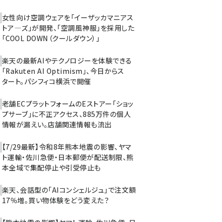
女性向け空調ウェアを「イーザッカマニアス
トア―ズ」が開発、「空調風神服」を採用した
「COOL DOWN（クールダウン）」
楽天の最新AIやテクノロジーを体験できる
「Rakuten AI Optimism」、今日からス
タート。パシフィコ横浜で開催
老舗ECプラットフォームのEストアー「ショッ
プサーブ」に不正アクセス、885万件の個人
情報が漏えい。店舗関連情報も流出
【7/29最新】令和8年熊本地震の影響、ヤマ
ト運輸・佐川急便・日本郵便が配送制限、熊
本全域で集配停止や引受停止も
楽天、会話型の「AIコンシェルジュ」で注文額
17％増。買い物体験をどう変えた？