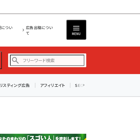
担につい
広告出稿につい
て
MENU
リスティング広告
アフィリエイト
SEO
メール
ソーシャル
amazon (2259)
yahoo (1908)
楽天 (1876)
ecbeing (1211)
アスクル (1122)