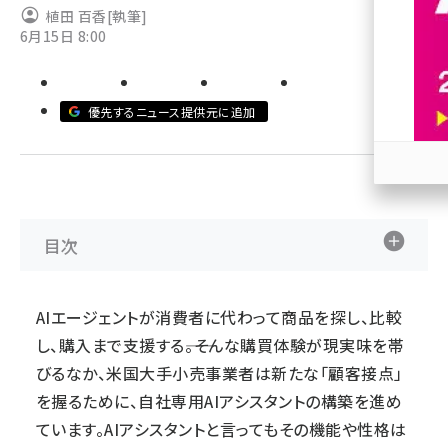
植田 百香
[執筆]
6月15日 8:00
revico (738)
優先するニュース提供元に追加
参加
目次
AIエージェントが消費者に代わって商品を探し、比較
し、購入まで支援する――。そんな購買体験が現実味を帯
びるなか、米国大手小売事業者は新たな「顧客接点」
を握るために、自社専用AIアシスタントの構築を進め
ています。AIアシスタントと言ってもその機能や性格は