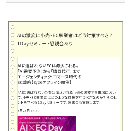
AIの激変に小売・EC事業者はどう対策すべき？
1Dayセミナー・懇親会あり
AIに選ばれないECは淘汰される。
「AI需要予測」から「購買代行」まで
エージェンティック・コマース時代の
EC戦略【8/26オフライン開催】
「AIに選ばれない企業は淘汰される」――。この激変する市場におい
て、小売・EC事業者はどのような対策を打つべきなのか？ そのヒ
ントを学べる1Dayセミナーです。懇親会も実施します。
7月23日 15:50