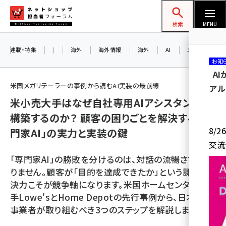
メ
ネットショップ担当者フォーラム
イ
検索
MENU
ン
コ
連載・特集
|
海外
海外情報
海外
AI
メタバース
お知
ン
A
テ
米国メガリテーラーの事例から読むAI実装の最前線
アル
ン
米小売大手はなぜ自社専用AIアシスタントを
ツ
amazon (2243)
構築するのか？ 顧客の困りごとを解決する「専
に
8/
門家AI」の実力と実装の鍵
yahoo (1898)
移
交流
動
楽天 (1869)
「専門家AI」の勝敗を分けるのは、対話の流暢さではあ
ecbeing (1205)
りません。顧客が「目的を達成できたか」という課題解
決力こそが競争軸になります。米国ホームセンター大
アスクル (1115)
手Lowe'sとHome Depotの先行事例から、日本のEC
base (1070)
事業者が取り組むべき3つのステップを解説します。
ビィ・フォアード (772)