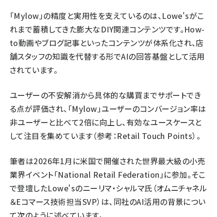
「Mylow」の精度と実用性を支えているのは、Lowe'sがこ
れまで蓄積してきた膨大なDIY関連コンテンツです。
How-
to動画
や
ブログ記事
といったコンテンツが体系化され、店
舗スタッフの知識を代替する形でAIの回答基盤として活用
されています。
ユーザーの不安解消から具体的な購買までサポートでき
る点が評価され、「Mylow」ユーザーのコンバージョン率は
非ユーザーと比べて2倍に向上し、有効なユースケースと
して注目を集めています（参考：
Retail Touch Points
）。
筆者は2026年1月に米国で開催された世界最大級の小売
業界イベント「National Retail Federation」に参加。そこ
で登壇したLowe'sのニーリマ・シャルマ氏（オムニチャネル
＆Eコマース技術担当SVP）は、同社のAI活用の背景につい
て次のように述べています。