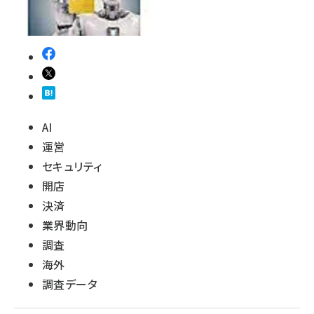
AI
運営
セキュリティ
開店
決済
業界動向
調査
海外
調査データ