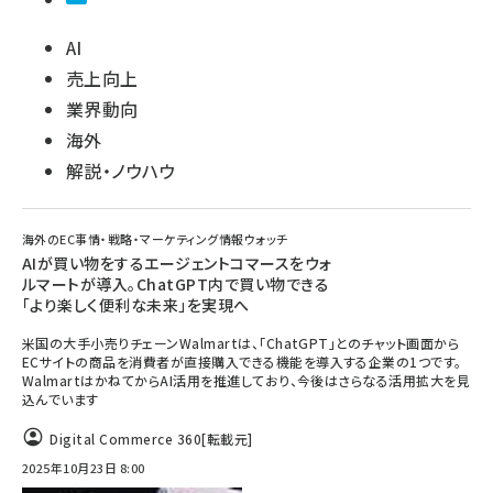
AI
売上向上
業界動向
海外
解説・ノウハウ
海外のEC事情・戦略・マーケティング情報ウォッチ
AIが買い物をするエージェントコマースをウォ
ルマートが導入。ChatGPT内で買い物できる
「より楽しく便利な未来」を実現へ
米国の大手小売りチェーンWalmartは、「ChatGPT」とのチャット画面から
ECサイトの商品を消費者が直接購入できる機能を導入する企業の1つです。
WalmartはかねてからAI活用を推進しており、今後はさらなる活用拡大を見
込んでいます
Digital Commerce 360
[転載元]
2025年10月23日 8:00