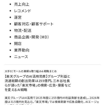
売上向上
レコメンド
運営
顧客対応・顧客サポート
物流・配送
商品企画・開発（MD）
開店
業界動向
ニュース
大手ECモールの業績＆取り組み＆戦略まとめ
【楽天グループのAI活用効果】グループ利益と
流通総額の創出効果は255億円。三木谷社長
らが語った「楽天市場」の検索・広告・接客など
を変えるAI戦略
楽天グループはAI活用で2025年度に255億円の利益貢献を達成し、2026年
度は315億円を見込む。「楽天市場」では検索刷新や広告自動化、AIエージェ