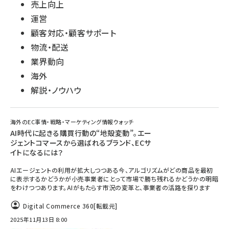
売上向上
運営
顧客対応・顧客サポート
物流・配送
業界動向
海外
解説・ノウハウ
海外のEC事情・戦略・マーケティング情報ウォッチ
AI時代に起きる購買行動の“地殻変動”。エー
ジェントコマースから選ばれるブランド、ECサ
イトになるには？
AIエージェントの利用が拡大しつつある今、アルゴリズムがどの商品を最初
に表示するかどうかが小売事業者にとって市場で勝ち残れるかどうかの明暗
をわけつつあります。AIがもたらす市況の変革と、事業者の活路を探ります
Digital Commerce 360
[転載元]
2025年11月13日 8:00