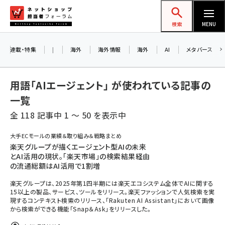
メ
ネットショップ担当者フォーラム
イ
検索
MENU
ン
お知らせ
コ
連載・特集
|
海外
海外情報
海外
AI
メタバース
AIが買い物を代行する時代に打つべき「次の
ン
一手」とは？ アルペン、オイシックス、元UA責
テ
用語「AIエージェント」 が使われている記事の
任者が登壇のリアルECセミナー（8/26＠東
ン
京）【交流会も実施】
一覧
ツ
amazon (2259)
全 118 記事中 1 ～ 50 を表示中
に
8/26（水）、東京・四谷で開催。登壇者・聴講
yahoo (1908)
移
大手ECモールの業績＆取り組み＆戦略まとめ
者と交流できる交流会も実施します。すべて
動
楽天グループが描くエージェント型AIの未来
楽天 (1876)
の講演を無料で聴講できます！
とAI活用の現状。「楽天市場」の検索結果経由
の流通総額はAI活用で1割増
ecbeing (1211)
楽天グループは、2025年第1四半期には楽天エコシステム全体でAIに関する
アスクル (1122)
15以上の製品、サービス、ツールをリリース。楽天ファッションで人気検索を実
現するコンテキスト検索のリリース、「Rakuten AI Assistant」において画像
base (1083)
から検索ができる機能「Snap＆Ask」をリリースした。
ビィ・フォアード (781)