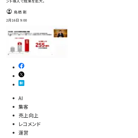
ント導入で成果を拡大。
鳥栖 剛
2月16日 9:00
AI
集客
売上向上
レコメンド
運営