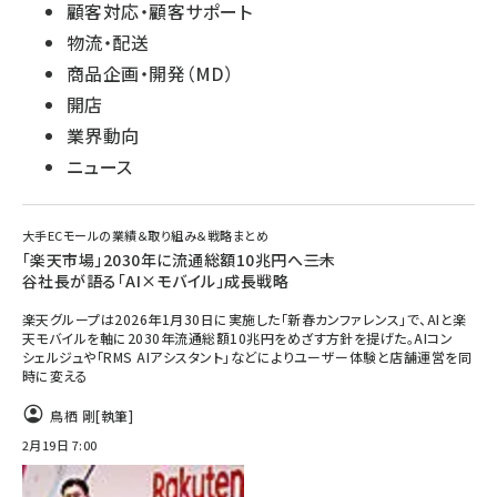
顧客対応・顧客サポート
物流・配送
商品企画・開発（MD）
開店
業界動向
ニュース
大手ECモールの業績＆取り組み＆戦略まとめ
「楽天市場」2030年に流通総額10兆円へ――三木
谷社長が語る「AI×モバイル」成長戦略
楽天グループは2026年1月30日に実施した「新春カンファレンス」で、AIと楽
天モバイルを軸に2030年流通総額10兆円をめざす方針を提げた。AIコン
シェルジュや「RMS AIアシスタント」などによりユーザー体験と店舗運営を同
時に変える
鳥栖 剛
[執筆]
2月19日 7:00