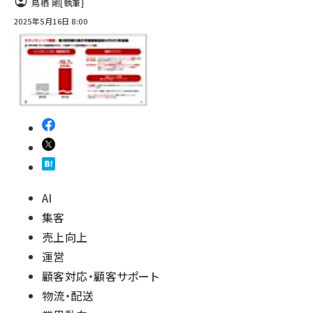
鳥栖 剛
[執筆]
2025年5月16日 8:00
revico (744)
参加登録はこちら↑
AI
集客
売上向上
運営
顧客対応・顧客サポート
物流・配送