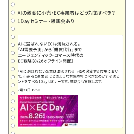
AIの激変に小売・EC事業者はどう対策すべき？
1Dayセミナー・懇親会あり
AIに選ばれないECは淘汰される。
「AI需要予測」から「購買代行」まで
エージェンティック・コマース時代の
EC戦略【8/26オフライン開催】
「AIに選ばれない企業は淘汰される」――。この激変する市場におい
て、小売・EC事業者はどのような対策を打つべきなのか？ そのヒ
ントを学べる1Dayセミナーです。懇親会も実施します。
7月23日 15:50