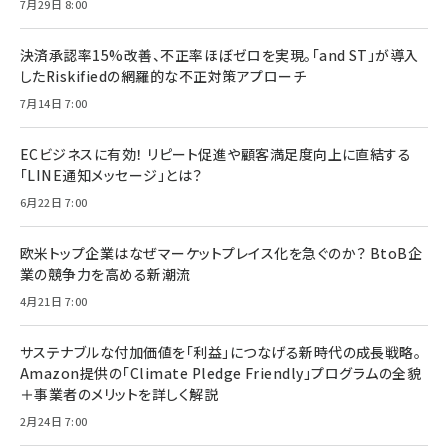
7月29日 8:00
決済承認率15%改善、不正率ほぼゼロを実現。「and ST」が導入
したRiskifiedの網羅的な不正対策アプローチ
7月14日 7:00
ECビジネスに有効！ リピート促進や顧客満足度向上に直結する
「LINE通知メッセージ」とは？
6月22日 7:00
欧米トップ企業はなぜマーケットプレイス化を急ぐのか？ BtoB企
業の競争力を高める新潮流
4月21日 7:00
サステナブルな付加価値を「利益」につなげる新時代の成長戦略。
Amazon提供の「Climate Pledge Friendly」プログラムの全貌
＋事業者のメリットを詳しく解説
2月24日 7:00