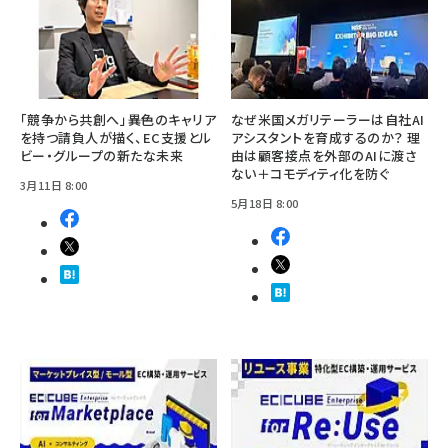
「競争から共創へ」――異色のキャリア
なぜ米国メガリテーラーは自社AI
を持つ請負人が描く、EC支援とル
アシスタントを育成するのか？ 理
ビー・グループの新たな未来
由は顧客接点を外部のAIに渡さ
ない＋コモディティ化を防ぐ
3月11日 8:00
5月18日 8:00