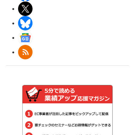
X(エックス)
BlueSky
Googleニュース
RSS