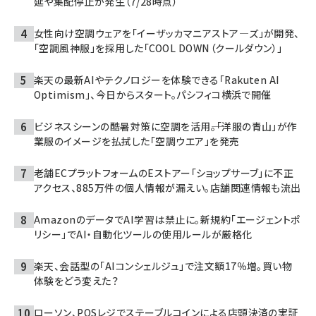
延や集配停止が発生（7/28時点）
女性向け空調ウェアを「イーザッカマニアストア―ズ」が開発、
「空調風神服」を採用した「COOL DOWN（クールダウン）」
楽天の最新AIやテクノロジーを体験できる「Rakuten AI
Optimism」、今日からスタート。パシフィコ横浜で開催
ビジネスシーンの酷暑対策に空調を活用――。「洋服の青山」が作
業服のイメージを払拭した「空調ウエア」を発売
老舗ECプラットフォームのEストアー「ショップサーブ」に不正
アクセス、885万件の個人情報が漏えい。店舗関連情報も流出
AmazonのデータでAI学習は禁止に。新規約「エージェントポ
リシー」でAI・自動化ツールの使用ルールが厳格化
楽天、会話型の「AIコンシェルジュ」で注文額17％増。買い物
体験をどう変えた？
ローソン、POSレジでステーブルコインによる店頭決済の実証