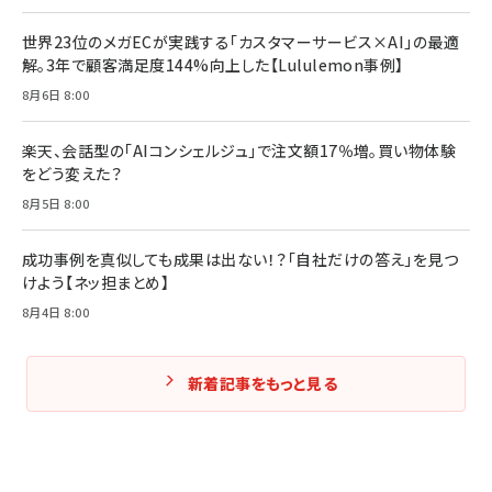
世界23位のメガECが実践する「カスタマーサービス×AI」の最適
解。3年で顧客満足度144%向上した【Lululemon事例】
8月6日 8:00
楽天、会話型の「AIコンシェルジュ」で注文額17％増。買い物体験
をどう変えた？
8月5日 8:00
成功事例を真似しても成果は出ない！？「自社だけの答え」を見つ
けよう【ネッ担まとめ】
8月4日 8:00
新着記事をもっと見る