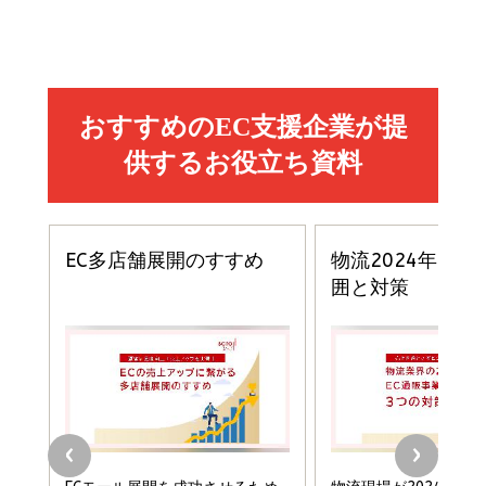
売れ筋ランキング
グ
更新日時：2026/06/26 19:05
更新日時：2026/06/26 19:05
更新日時：2026/06/26 19:05
2億円を売り上げたプロが教える note×AI 最強の
anan(アンアン)2026/07/01号 No.2501[魅せる
ベインキャピタル 企業価値向上力の秘密
副業
カラダ2026／宮舘涼太]
￥2,640
￥1,870
￥880
イシューからはじめよ［改訂版］――知的生産の「シンプ
小さな会社は戦略が9割
anan(アンアン)2026/06/24号 No.2500増刊
ルな本質」
スペシャルエディション[王道エンタメの矜持／
￥1,980
BTS]
￥2,200
￥1,100
ドリルを売るには穴を売れ
経営メモ 16年の起業家人生で得た知見
anan(アンアン)2026/07/08号 No.2502[2026
￥1,815
￥2,750
年後半、あなたの恋と運命／山田涼介]
￥880
Brand Shift(ブランド・シフト): 「信頼」で選ばれ
影響力の武器［新版］：人を動かす七つの原理
る時代の成長戦略
￥3,190
ママ投資家が育休中に１億貯めた株式投資
￥2,420
￥1,870
フィードバック経営 「沈黙の組織」から「高め合う
マーケティングの真実 P&G・グリコで学んだ失敗
組織」へ
と成長の法則
組織の成果を最大化する ルールのデザイン
￥3,080
￥2,200