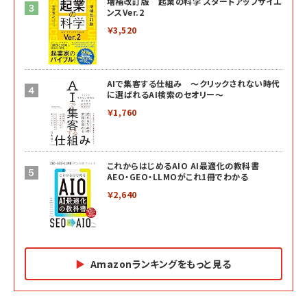
増補改訂版 起業の科学 スタートアップサイエ
ンスVer.2
￥3,520
AIで集客する仕組み ～クリックされない時代
に選ばれるAI検索のセオリー～
￥1,760
これからはじめるAIO AI最適化の教科書
AEO・GEO・LLMOがこれ1冊でわかる
￥2,640
Amazonランキングをもっと見る
Amazon マーケティング・セールス全般関連書籍 の
Amazon ビジネス・経済関連書籍 の売れ筋ランキン
Amazon 経営戦略関連書籍 の売れ筋ランキング