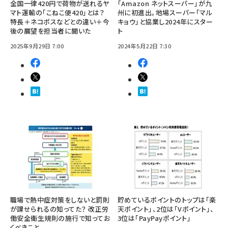
全国一律420円で荷物が送れるヤ
「Amazon ネットスーパー」が九
マト運輸の「こねこ便420」とは？
州に初進出。地場スーパー「マル
特長＋ネコポスなどとの違い＋今
キョウ」と協業し2024年にスター
後の展望を担当者に聞いた
ト
2025年9月29日 7:00
2024年5月22日 7:30
職場で熱中症対策をしないと罰則
貯めているポイントのトップは「楽
が課せられるの知ってた？ 改正労
天ポイント」、2位は「Vポイント」、
働安全衛生規則の施行で知ってお
3位は「PayPayポイント」
くべきこと