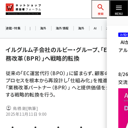
メ
ネットショップ担当者フォーラム
イ
検索
MENU
ン
コ
連載・特集
|
海外
海外情報
海外
AI
メタバース
お知
ン
A
テ
イルグルム子会社のルビー・グループ、「EC業
アル
ン
務改革（BPR）」へ戦略的転換
ツ
amazon (2247)
に
従来の「EC運営代行（BPO）」に留まらず、顧客の業務
8/
yahoo (1900)
移
プロセスを根本から再設計し「仕組み化」を推進する
交流
動
楽天 (1871)
「業務改革パートナー（BPR）」 へと提供価値をシフト
する戦略的転換を行う。
ecbeing (1207)
アスクル (1119)
鳥栖 剛
[執筆]
2025年11月11日 9:00
base (1074)
ビィ・フォアード (773)