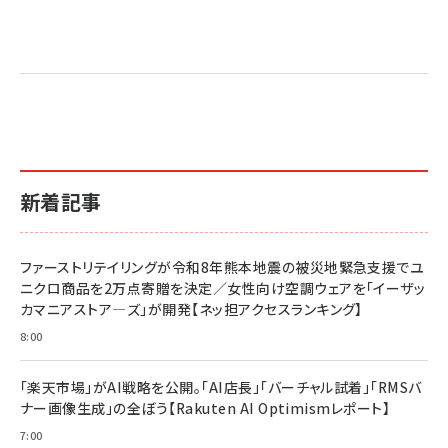
新着記事
ファーストリテイリングが令和8年熊本地震の被災地緊急支援でユ
ニクロ商品を2万点寄贈を決定／女性向け空調ウェアを「イーザッ
カマニアストア―ズ」が開発【ネッ担アクセスランキング】
8:00
「楽天市場」がAI戦略を公開。「AI店長」「バーチャル試着」「RMSバ
ナー画像生成」の全ぼう【Rakuten AI Optimismレポート】
7:00