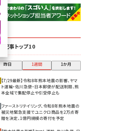
base (1075)
ビィ・フォアード (773)
revico (739)
気記事トップ10
昨日
1週間
1か月
【7/29最新】令和8年熊本地震の影響、ヤマ
ト運輸・佐川急便・日本郵便が配送制限、熊
本全域で集配停止や引受停止も
ファーストリテイリング、令和8年熊本地震の
被災地緊急支援でユニクロ商品を2万点寄
贈を決定、1億円規模の寄付を予定