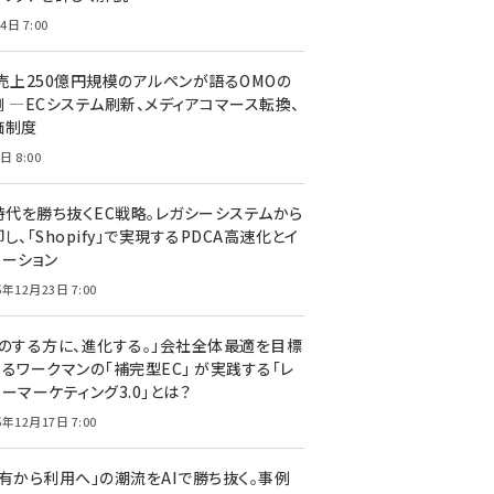
4日 7:00
C売上250億円規模のアルペンが語るOMOの
側 ―ECシステム刷新、メディアコマース転換、
価制度
日 8:00
I時代を勝ち抜くEC戦略。レガシーシステムから
し、「Shopify」で実現するPDCA高速化とイ
ベーション
5年12月23日 7:00
声のする方に、進化する。」会社全体最適を目標
するワークマンの「補完型EC」 が実践する「レ
ーマーケティング3.0」とは？
5年12月17日 7:00
所有から利用へ」の潮流をAIで勝ち抜く。事例