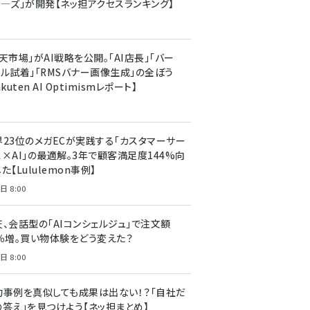
ア―ズ」が開発【ネッ担アクセスランキング】
天市場」がAI戦略を公開。「AI店長」「バー
ャル試着」「RMSバナー画像生成」の全ぼう
akuten AI Optimismレポート】
界23位のメガECが実践する「カスタマーサー
ス×AI」の最適解。3年で顧客満足度144%向
た【Lululemon事例】
日 8:00
天、会話型の「AIコンシェルジュ」で注文額
7％増。買い物体験をどう変えた？
日 8:00
功事例を真似しても成果は出ない！？「自社だ
の答え」を見つけよう【ネッ担まとめ】