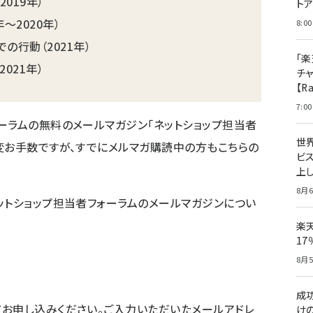
019年）
ト
〜2020年）
8:00
の行動（2021年）
「楽
021年）
チ
【R
7:00
ーラムの無料のメールマガジン「ネットショップ担当者
世
変お手数ですが、すでにメルマガ購読中の方もこちらの
ビ
上し
8月6
ットショップ担当者フォーラムのメールマガジンについ
楽
1
8月5
成
お申し込みください。ご入力いただいたメールアドレ
け