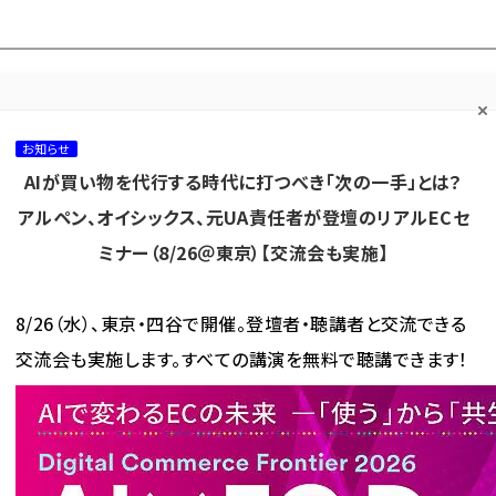
プ担当者フォーラム
ネッ
ネッ担お悩み相談
ネッ担アワー
ネッ担メルマ
て
室
ド！
ガ
お知らせ
AIが買い物を代行する時代に打つべき「次の一手」とは？
カテゴリ／種別
セミナー／イベント
から探す
から探す
アルペン、オイシックス、元UA責任者が登壇のリアルECセ
ミナー（8/26＠東京）【交流会も実施】
海外
AI
メタバース
集客
コンテンツマーケティング
8/26（水）、東京・四谷で開催。登壇者・聴講者と交流できる
交流会も実施します。すべての講演を無料で聴講できます！
読者プレゼント
「調査データで見るEC 2022年版」PDF無料ダウンロード
た。
2022年版」PDF無料ダウン