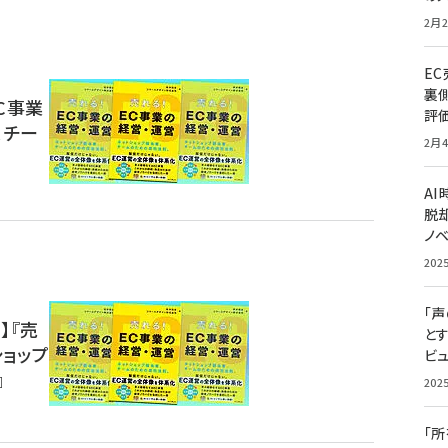
2月2
E
裏
C事業
評
、チー
2月4
A
脱却
ノ
202
「
】『売
と
ショップ
ビュ
』
202
「