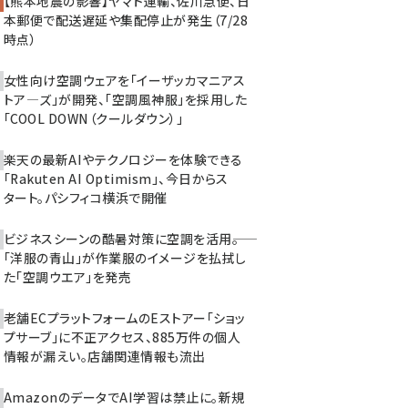
【熊本地震の影響】ヤマト運輸、佐川急便、日
本郵便で配送遅延や集配停止が発生（7/28
時点）
女性向け空調ウェアを「イーザッカマニアス
トア―ズ」が開発、「空調風神服」を採用した
「COOL DOWN（クールダウン）」
楽天の最新AIやテクノロジーを体験できる
「Rakuten AI Optimism」、今日からス
タート。パシフィコ横浜で開催
ビジネスシーンの酷暑対策に空調を活用――。
「洋服の青山」が作業服のイメージを払拭し
た「空調ウエア」を発売
老舗ECプラットフォームのEストアー「ショッ
プサーブ」に不正アクセス、885万件の個人
情報が漏えい。店舗関連情報も流出
AmazonのデータでAI学習は禁止に。新規