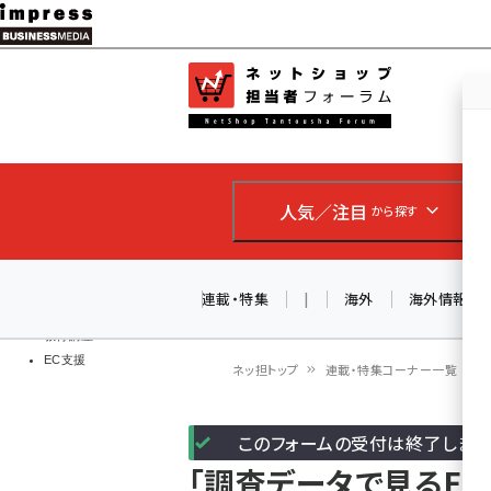
メ
イ
EC担当者
ネットショッ
ン
Web担当者
コ
製品導入
ン
企業IT
ソフト開発
テ
IoT・AI
人気／注目
から探す
ン
DCクラウド
研究・調査
ツ
エネルギー
に
連載・特集
|
海外
海外情報
ドローン
移
教育講座
EC支援
動
ネッ担トップ
連載・特集コーナー一覧
パ
このフォームの受付は終了しまし
ン
「調査データで見るEC 