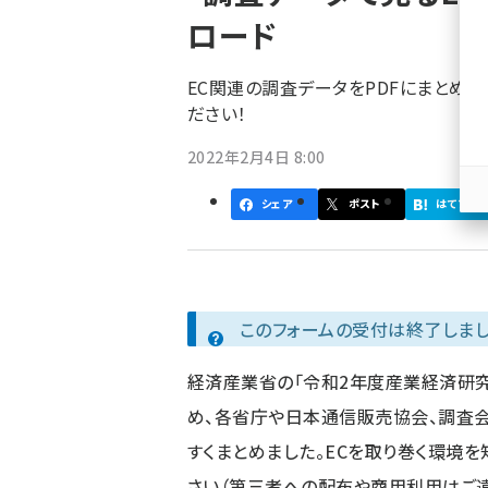
く
ロード
ず
EC関連の調査データをPDFにまとめま
ださい！
2022年2月4日 8:00
シェア
ポスト
はてブ
このフォームの受付は終了しまし
経済産業省の「令和2年度産業経済研究
め、各省庁や日本通信販売協会、調査会
すくまとめました。ECを取り巻く環境
さい（第三者への配布や商用利用はご遠