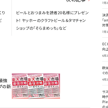
7月2
くり
ビールとおつまみを読者20名様にプレゼン
決
ビ
ト！ ヤッホーのクラフトビール＆タマチャン
「a
対
ショップの「そらまめっち」など
7月1
E
向
6月2
欧
ぐ
最強
4月2
プの新
サ
時代
Pl
の