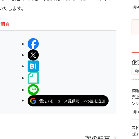
いたします。
8月4
者調査
シェアする
ポストする
企
>ブクマする
S
noteで書く
LINEで送る
顧
売
優先するニュース提供元にネッ担を追加
ン
8月3
スト
式
次の記事