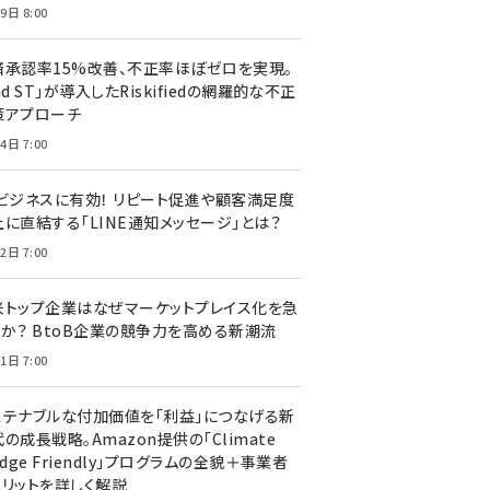
9日 8:00
済承認率15%改善、不正率ほぼゼロを実現。
nd ST」が導入したRiskifiedの網羅的な不正
策アプローチ
4日 7:00
Cビジネスに有効！ リピート促進や顧客満足度
上に直結する「LINE通知メッセージ」とは？
2日 7:00
米トップ企業はなぜマーケットプレイス化を急
のか？ BtoB企業の競争力を高める新潮流
1日 7:00
ステナブルな付加価値を「利益」につなげる新
の成長戦略。Amazon提供の「Climate
edge Friendly」プログラムの全貌＋事業者
メリットを詳しく解説