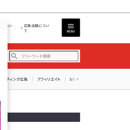
担につい
広告出稿につい
て
MENU
リスティング広告
アフィリエイト
SEO
メール
ソーシャル
amazon (2247)
yahoo (1901)
楽天 (1871)
ecbeing (1207)
アスクル (1119)