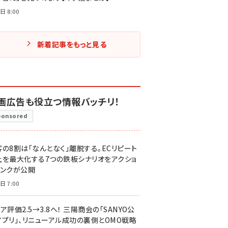
日 8:00
新着記事をもっと見る
画広告も役立つ情報バッチリ！
ponsored
客の8割は「なんとなく」離脱する。ECリピート
上を最大化する7つの鉄板シナリオをアクショ
リンクが公開
日 7:00
ア評価2.5→3.8へ！ 三陽商会の「SANYO公
アプリ」、リニューアル成功の裏側とOMO戦略