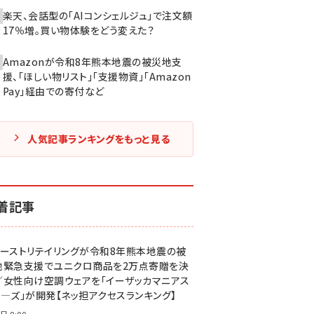
楽天、会話型の「AIコンシェルジュ」で注文額
17％増。買い物体験をどう変えた？
Amazonが令和8年熊本地震の被災地支
援、「ほしい物リスト」「支援物資」「Amazon
Pay」経由での寄付など
人気記事ランキングをもっと見る
着記事
ァーストリテイリングが令和8年熊本地震の被
地緊急支援でユニクロ商品を2万点寄贈を決
／女性向け空調ウェアを「イーザッカマニアス
ア―ズ」が開発【ネッ担アクセスランキング】