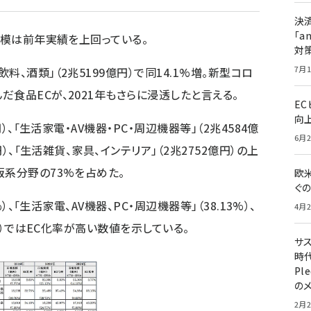
決
「a
規模は前年実績を上回っている。
対
7月1
、酒類」（2兆5199億円）で同14.1%増。新型コロ
食品ECが、2021年もさらに浸透したと言える。
E
向
）、「生活家電・AV機器・PC・周辺機器等」（2兆4584億
6月2
円）、「生活雑貨、家具、インテリア」（2兆2752億円）の上
販系分野の73%を占めた。
欧
ぐ
）、「生活家電、AV機器、PC・周辺機器等」（38.13%）、
4月2
5%）ではEC化率が高い数値を示している。
サ
時代
Pl
の
2月2