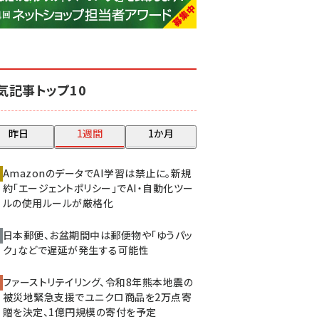
base (1079)
ビィ・フォアード (776)
revico (744)
気記事トップ10
昨日
1週間
1か月
AmazonのデータでAI学習は禁止に。新規
約「エージェントポリシー」でAI・自動化ツー
ルの使用ルールが厳格化
日本郵便、お盆期間中は郵便物や「ゆうパッ
ク」などで遅延が発生する可能性
ファーストリテイリング、令和8年熊本地震の
被災地緊急支援でユニクロ商品を2万点寄
贈を決定、1億円規模の寄付を予定