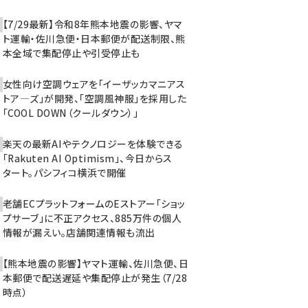
【7/29最新】令和8年熊本地震の影響、ヤマ
ト運輸・佐川急便・日本郵便が配送制限、熊
本全域で集配停止や引受停止も
女性向け空調ウェアを「イーザッカマニアス
トア―ズ」が開発、「空調風神服」を採用した
「COOL DOWN（クールダウン）」
楽天の最新AIやテクノロジーを体験できる
「Rakuten AI Optimism」、今日からス
タート。パシフィコ横浜で開催
老舗ECプラットフォームのEストアー「ショッ
プサーブ」に不正アクセス、885万件の個人
情報が漏えい。店舗関連情報も流出
【熊本地震の影響】ヤマト運輸、佐川急便、日
本郵便で配送遅延や集配停止が発生（7/28
時点）