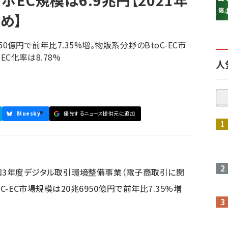
マホEC規模は6.9兆円【2021年
め】
950億円で前年比7.35%増。物販系分野のBtoC-EC市
EC化率は8.78%
人
Bluesky
優先するニュース提供元に追加
参加登録はこちら↑
和3年度デジタル取引環境整備事業（電子商取引に関
oC-EC市場規模は20兆6950億円で前年比7.35%増