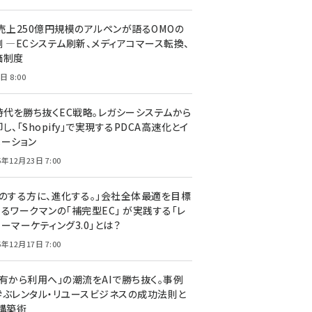
C売上250億円規模のアルペンが語るOMOの
側 ―ECシステム刷新、メディアコマース転換、
価制度
日 8:00
I時代を勝ち抜くEC戦略。レガシーシステムから
し、「Shopify」で実現するPDCA高速化とイ
ベーション
5年12月23日 7:00
声のする方に、進化する。」会社全体最適を目標
するワークマンの「補完型EC」 が実践する「レ
ーマーケティング3.0」とは？
5年12月17日 7:00
所有から利用へ」の潮流をAIで勝ち抜く。事例
学ぶレンタル・リユースビジネスの成功法則と
C構築術