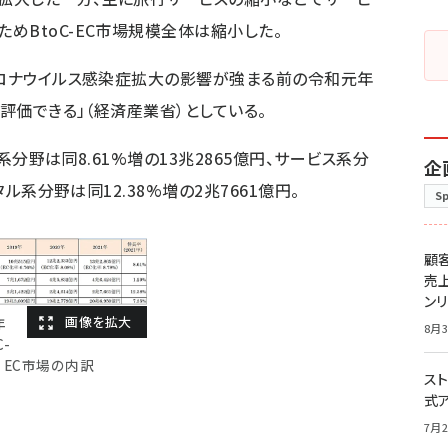
めBtoC-EC市場規模全体は縮小した。
コロナウイルス感染症拡大の影響が強まる前の令和元年
と評価できる」（経済産業省）としている。
販系分野は同8.61%増の13兆2865億円、サービス系分
企
タル系分野は同12.38%増の2兆7661億円。
S
顧
売
ン
年
8月3
C-
EC市場の内訳
スト
式
7月2