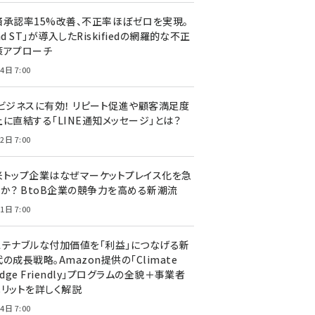
済承認率15%改善、不正率ほぼゼロを実現。
nd ST」が導入したRiskifiedの網羅的な不正
策アプローチ
4日 7:00
Cビジネスに有効！ リピート促進や顧客満足度
上に直結する「LINE通知メッセージ」とは？
2日 7:00
米トップ企業はなぜマーケットプレイス化を急
のか？ BtoB企業の競争力を高める新潮流
1日 7:00
ステナブルな付加価値を「利益」につなげる新
の成長戦略。Amazon提供の「Climate
edge Friendly」プログラムの全貌＋事業者
メリットを詳しく解説
4日 7:00