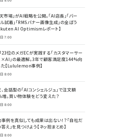
日 8:00
天市場」がAI戦略を公開。「AI店長」「バー
ャル試着」「RMSバナー画像生成」の全ぼう
akuten AI Optimismレポート】
日 7:00
界23位のメガECが実践する「カスタマーサー
ス×AI」の最適解。3年で顧客満足度144%向
た【Lululemon事例】
日 8:00
天、会話型の「AIコンシェルジュ」で注文額
7％増。買い物体験をどう変えた？
日 8:00
功事例を真似しても成果は出ない！？「自社だ
の答え」を見つけよう【ネッ担まとめ】
日 8:00