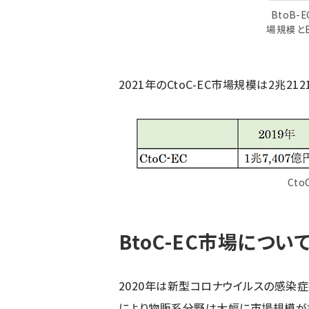
BtoB-
場規模と
2021年のCtoC-EC市場規模は2兆212
Ct
BtoC-EC市場につい
2020年は新型コロナウイルスの感染
により物販系分野は大幅に市場規模が