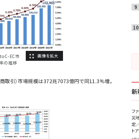
oC-EC市
化率の推移
子商取引）市場規模は372兆7073億円で同11.3%増。
新
フ
災
定
ト