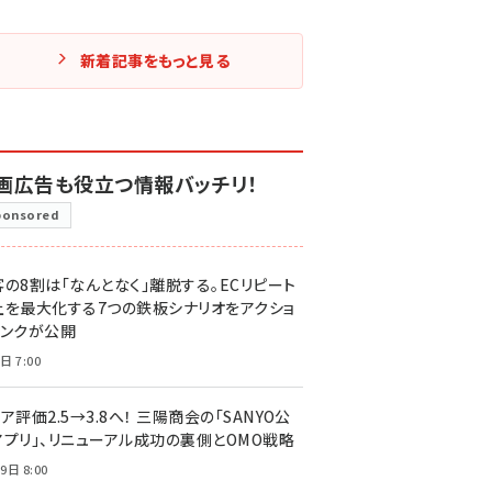
新着記事をもっと見る
画広告も役立つ情報バッチリ！
ponsored
客の8割は「なんとなく」離脱する。ECリピート
上を最大化する7つの鉄板シナリオをアクショ
リンクが公開
日 7:00
ア評価2.5→3.8へ！ 三陽商会の「SANYO公
アプリ」、リニューアル成功の裏側とOMO戦略
9日 8:00