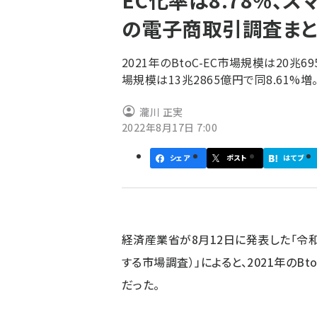
EC化率は8.78%、ス
く
の電子商取引調査まと
ず
2021年のBtoC-EC市場規模は20兆6
場規模は13兆2865億円で同8.61%増。
瀧川 正実
2022年8月17日 7:00
シェア
ポスト
はてブ
経済産業省が8月12日に発表した「令
する市場調査）」によると、2021年のBt
だった。