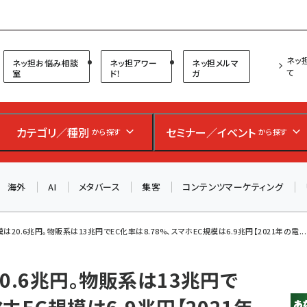
プ担当者フォーラム
ネッ
ネッ担お悩み相談
ネッ担アワー
ネッ担メルマ
て
室
ド！
ガ
お知らせ
AIが買い物を代行する時代に打つべき「次の一手」とは？
カテゴリ／種別
セミナー／イベント
から探す
から探す
アルペン、オイシックス、元UA責任者が登壇のリアルECセ
ミナー（8/26＠東京）【交流会も実施】
海外
AI
メタバース
集客
コンテンツマーケティング
8/26（水）、東京・四谷で開催。登壇者・聴講者と交流できる
交流会も実施します。すべての講演を無料で聴講できます！
模は20.6兆円。物販系は13兆円でEC化率は8.78%、スマホEC規模は6.9兆円【2021年の電...
20.6兆円。物販系は13兆円で