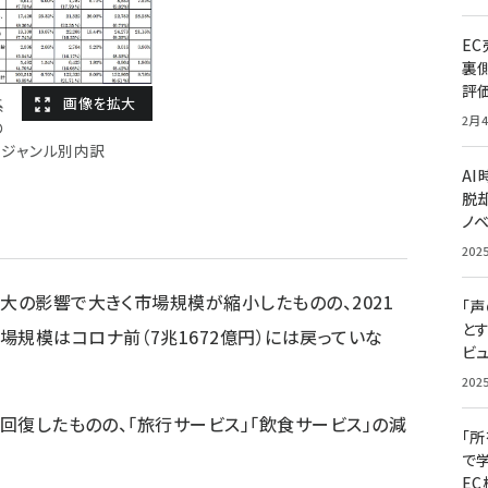
E
裏
評
系
2月4
の
ジャンル別内訳
A
脱却
ノ
202
大の影響で大きく市場規模が縮小したものの、2021
「
と
場規模はコロナ前（7兆1672億円）には戻っていな
ビュ
202
が回復したものの、「旅行サービス」「飲食サービス」の減
「
で
E