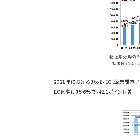
物販系分野のBt
場規模とEC
2021年におけるBtoB-EC（企業間電
EC化率は35.6%で同2.1ポイント増。