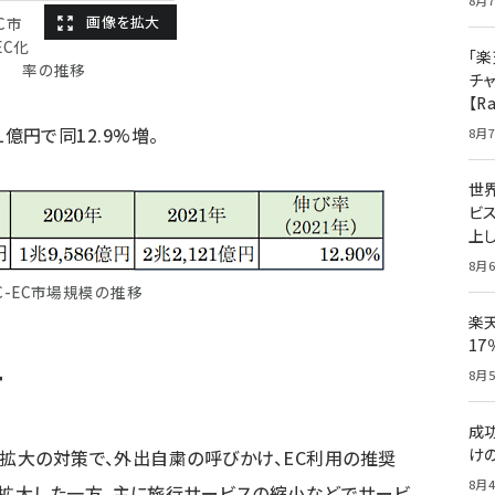
8月7
EC市
EC化
「楽
率の推移
チ
【R
1億円で同12.9%増。
8月7
世
ビ
上し
8月6
oC-EC市場規模の推移
楽
1
て
8月5
成
け
症拡大の対策で、外出自粛の呼びかけ、EC利用の推奨
8月4
拡大した一方、主に旅行サービスの縮小などでサービ