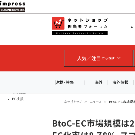
メ
イ
EC担当者
ネットショッ
ン
Web担当者
コ
製品導入
ン
企業IT
ソフト開発
テ
IoT・AI
人気／注目
から探す
ン
DCクラウド
研究・調査
ツ
エネルギー
に
連載・特集
|
海外
海外情報
ドローン
移
教育講座
EC支援
動
ネッ担トップ
ニュース
BtoC-EC市場規
パ
BtoC-EC市場規模は
ン