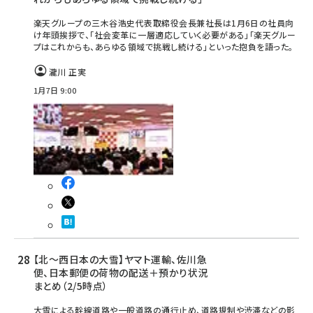
楽天グループの三木谷浩史代表取締役会長兼社長は1月6日の社員向
け年頭挨拶で、「社会変革に一層適応していく必要がある」「楽天グルー
プはこれからも、あらゆる領域で挑戦し続ける」といった抱負を語った。
瀧川 正実
1月7日 9:00
【北～西日本の大雪】ヤマト運輸、佐川急
便、日本郵便の荷物の配送＋預かり状況
まとめ（2/5時点）
大雪による幹線道路や一般道路の通行止め、道路規制や渋滞などの影