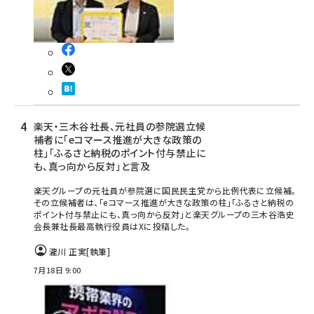
楽天・三木谷社長、元社員の参院選立候
補者に「eコマース推進が大きな政策の
柱」「ふるさと納税のポイント付与禁止に
も、真っ向から反対」と言及
楽天グループの元社員が参院選に国民民主党から比例代表に立候補。
その立候補者は、「eコマース推進が大きな政策の柱」「ふるさと納税の
ポイント付与禁止にも、真っ向から反対」と楽天グループの三木谷浩史
会長兼社長最高執行役員はXに投稿した。
瀧川 正実
[執筆]
7月18日 9:00