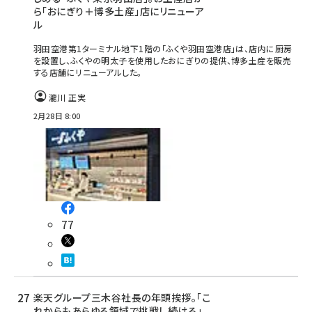
ら「おにぎり＋博多土産」店にリニューア
ル
羽田空港第1ターミナル地下1階の「ふくや羽田空港店」は、店内に厨房
を設置し、ふくやの明太子を使用したおにぎりの提供、博多土産を販売
する店舗にリニューアルした。
瀧川 正実
2月28日 8:00
77
楽天グループ三木谷社長の年頭挨拶。「こ
れからもあらゆる領域で挑戦し続ける」