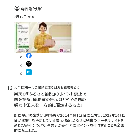
鳥栖 剛
[執筆]
7月16日 7:00
大手ECモールの業績＆取り組み＆戦略まとめ
楽天が「ふるさと納税」のポイント禁止で
国を提訴。総務省の告示は「官民連携の
努力や工夫を一方的に否定するもの」
訴訟提起の発端は、総務省が2024年6月28日に公布し、2025年10月1
日から施行を予定している告示改正。ふるさと納税のポータルサイトを
通じた寄付について、事業者が寄付者にポイントを付与することを全面
的に禁止した。