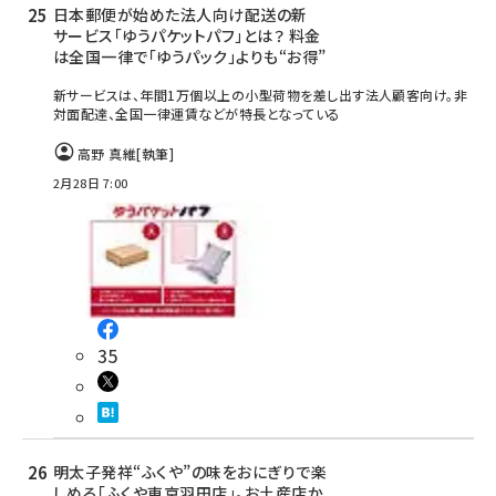
日本郵便が始めた法人向け配送の新
サービス「ゆうパケットパフ」とは？ 料金
は全国一律で「ゆうパック」よりも“お得”
新サービスは、年間1万個以上の小型荷物を差し出す法人顧客向け。非
対面配達、全国一律運賃などが特長となっている
高野 真維
[執筆]
2月28日 7:00
35
明太子発祥“ふくや”の味をおにぎりで楽
しめる「ふくや東京羽田店」。お土産店か