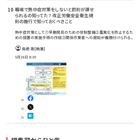
職場で熱中症対策をしないと罰則が課せ
られるの知ってた？ 改正労働安全衛生規
則の施行で知っておくべきこと
熱中症対策として①早期発見のための体制整備②重篤化を防止するた
めの措置の実施手順の作成③関係作業者への周知――が義務付けられる。
鳥栖 剛
[執筆]
5月26日 8:30