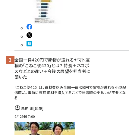
全国一律420円で荷物が送れるヤマト運
輸の「こねこ便420」とは？ 特長＋ネコポ
スなどとの違い＋今後の展望を担当者に
聞いた
「こねこ便420」は、資材費込み全国一律420円で荷物が送れる小型配
送商品。事前に専用資材を購入することで発送時の支払いが不要とな
る
鳥栖 剛
[執筆]
9月29日 7:00