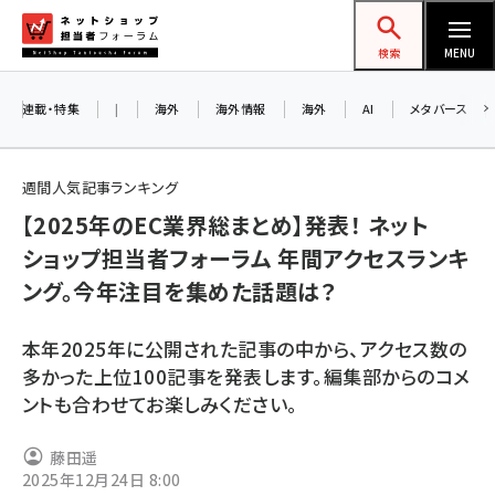
メ
ネットショップ担当者フォーラム
イ
検索
MENU
ン
コ
連載・特集
|
海外
海外情報
海外
AI
メタバース
ン
テ
週間人気記事ランキング
ン
【2025年のEC業界総まとめ】発表！ ネット
ツ
amazon (2243)
ショップ担当者フォーラム 年間アクセスランキ
に
ング。今年注目を集めた話題は？
yahoo (1898)
移
動
楽天 (1869)
本年2025年に公開された記事の中から、アクセス数の
ecbeing (1205)
多かった上位100記事を発表します。編集部からのコメ
ントも合わせてお楽しみください。
アスクル (1115)
base (1070)
藤田遥
2025年12月24日 8:00
ビィ・フォアード (772)