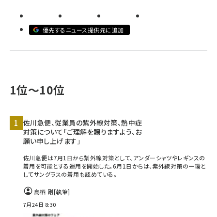
revico (738)
優先するニュース提供元に追加
1位～10位
佐川急便、従業員の紫外線対策、熱中症
対策について「ご理解を賜りますよう、お
願い申し上げます」
佐川急便は7月1日から紫外線対策として、アンダーシャツやレギンスの
着用を可能とする運用を開始した。6月1日からは、紫外線対策の一環と
してサングラスの着用も認めている。
鳥栖 剛
[執筆]
7月24日 8:30