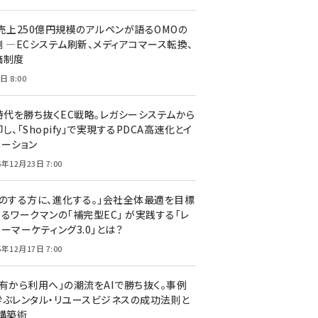
C売上250億円規模のアルペンが語るOMOの
側 ―ECシステム刷新、メディアコマース転換、
価制度
日 8:00
I時代を勝ち抜くEC戦略。レガシーシステムから
し、「Shopify」で実現するPDCA高速化とイ
ベーション
5年12月23日 7:00
声のする方に、進化する。」会社全体最適を目標
するワークマンの「補完型EC」 が実践する「レ
ーマーケティング3.0」とは？
5年12月17日 7:00
所有から利用へ」の潮流をAIで勝ち抜く。事例
学ぶレンタル・リユースビジネスの成功法則と
C構築術