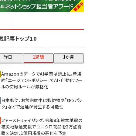
base (1081)
ビィ・フォアード (776)
revico (744)
気記事トップ10
昨日
1週間
1か月
AmazonのデータでAI学習は禁止に。新規
約「エージェントポリシー」でAI・自動化ツー
ルの使用ルールが厳格化
日本郵便、お盆期間中は郵便物や「ゆうパッ
ク」などで遅延が発生する可能性
ファーストリテイリング、令和8年熊本地震の
被災地緊急支援でユニクロ商品を2万点寄
贈を決定、1億円規模の寄付を予定