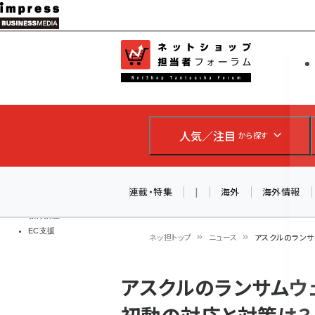
メ
イ
EC担当者
ネットショッ
ン
Web担当者
コ
製品導入
ン
企業IT
ソフト開発
テ
IoT・AI
人気／注目
から探す
ン
DCクラウド
研究・調査
ツ
エネルギー
に
連載・特集
|
海外
海外情報
ドローン
移
教育講座
EC支援
動
ネッ担トップ
ニュース
アスクルのランサ
パ
アスクルのランサムウ
ン