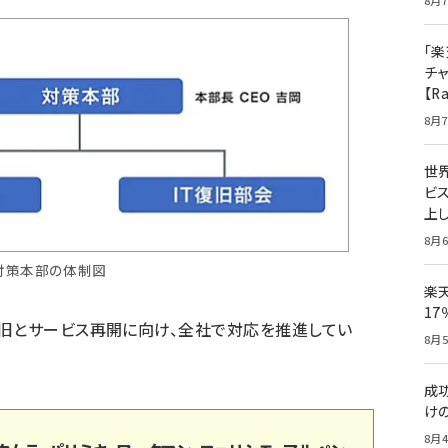
8月7
「楽
チ
【R
8月7
世
ビ
上し
8月6
対策本部の体制図
楽
1
復旧とサービス再開に向け、全社で対応を推進してい
8月5
成
け
8月4