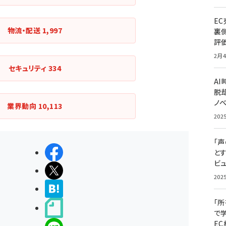
E
物流・配送
1,997
裏
評
2月4
セキュリティ
334
A
脱却
ノ
業界動向
10,113
202
「
シェアする
と
ビュ
ポストする
202
>ブクマする
「
noteで書く
で
E