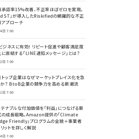
済承認率15%改善、不正率ほぼゼロを実現。
nd ST」が導入したRiskifiedの網羅的な不正
策アプローチ
4日 7:00
Cビジネスに有効！ リピート促進や顧客満足度
上に直結する「LINE通知メッセージ」とは？
2日 7:00
米トップ企業はなぜマーケットプレイス化を急
のか？ BtoB企業の競争力を高める新潮流
1日 7:00
ステナブルな付加価値を「利益」につなげる新
の成長戦略。Amazon提供の「Climate
edge Friendly」プログラムの全貌＋事業者
メリットを詳しく解説
4日 7:00