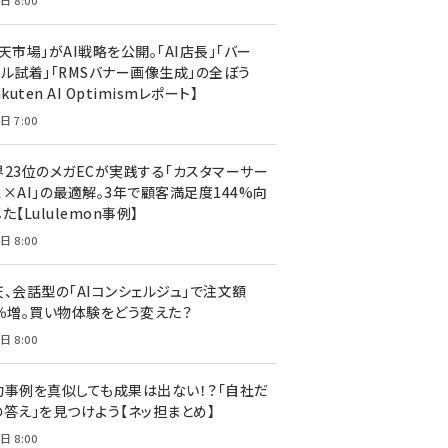
日 8:00
天市場」がAI戦略を公開。「AI店長」「バー
ャル試着」「RMSバナー画像生成」の全ぼう
akuten AI Optimismレポート】
日 7:00
界23位のメガECが実践する「カスタマーサー
ス×AI」の最適解。3年で顧客満足度144%向
た【Lululemon事例】
日 8:00
天、会話型の「AIコンシェルジュ」で注文額
7％増。買い物体験をどう変えた？
日 8:00
功事例を真似しても成果は出ない！？「自社だ
の答え」を見つけよう【ネッ担まとめ】
日 8:00