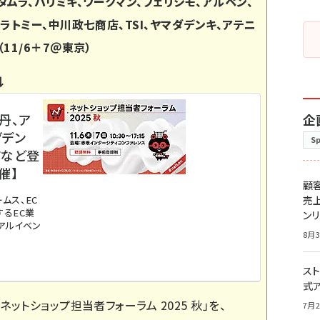
ムラ、パリミキ、ワークマン、フェリシモ、アルペン、
ラトミー、中川政七商店、TSI、ヤマダデンキ、アテニ
11/6＋7＠東京）
↓
丹、ア
企
ダデン
S
店など登
催】
顧
ムス、EC
売
るEC業
ン
アルイベン
8月3
スト
式
「
ネットショップ担当者フォーラム 2025 秋
」を、
7月2