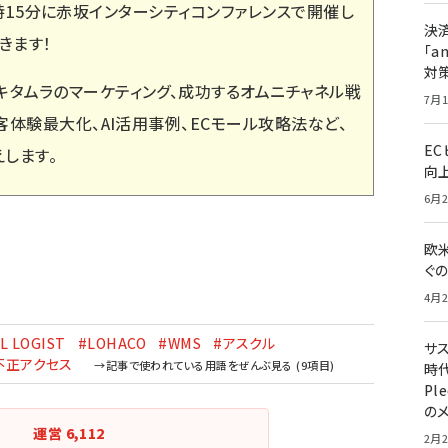
～17時15分に赤坂インターシティコンファレンスで開催し
決
きます！
「a
対
タムラのマーケティング、成功するオムニチャネル戦
7月1
客体験最大化、AI活用事例、ECモール攻略法など、
E
します。
向
6月2
欧
ぐ
4月2
L LOGIST
#LOHACO
#WMS
#アスクル
サ
不正アクセス
時代
Pl
の
運営
6,112
2月2