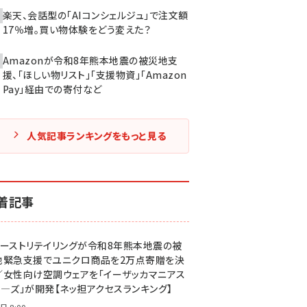
楽天、会話型の「AIコンシェルジュ」で注文額
17％増。買い物体験をどう変えた？
Amazonが令和8年熊本地震の被災地支
援、「ほしい物リスト」「支援物資」「Amazon
Pay」経由での寄付など
人気記事ランキングをもっと見る
着記事
ァーストリテイリングが令和8年熊本地震の被
地緊急支援でユニクロ商品を2万点寄贈を決
／女性向け空調ウェアを「イーザッカマニアス
ア―ズ」が開発【ネッ担アクセスランキング】