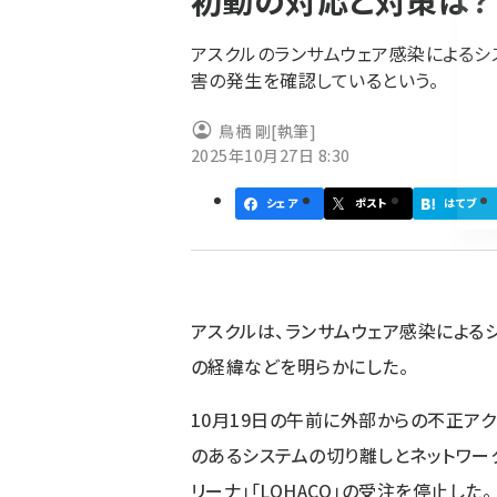
初動の対応と対策は？
く
ず
アスクルのランサムウェア感染によるシ
害の発生を確認しているという。
鳥栖 剛
[執筆]
2025年10月27日 8:30
シェア
ポスト
はてブ
アスクルは、ランサムウェア感染によるシ
の経緯などを明らかにした。
10月19日の午前に外部からの不正ア
のあるシステムの切り離しとネットワーク遮
リーナ」「LOHACO」の受注を停止した。