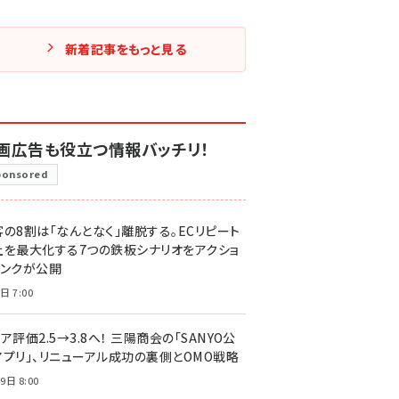
新着記事をもっと見る
画広告も役立つ情報バッチリ！
ponsored
客の8割は「なんとなく」離脱する。ECリピート
上を最大化する7つの鉄板シナリオをアクショ
リンクが公開
日 7:00
ア評価2.5→3.8へ！ 三陽商会の「SANYO公
アプリ」、リニューアル成功の裏側とOMO戦略
9日 8:00