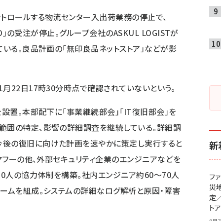
ントロールする物流センター入出荷業務の停止で、
CO」の受注が停止。グループ会社のASKUL LOGISTが
ている。良品計画の「無印良品ネットストア」などが影
月22日17時30分時点で確認されていないという。
を設置。本部配下に「事業継続部会」「IT復旧部会」を
範囲の特定、影響の詳細調査を継続している。詳細調
今後の復旧に向けた計画を速やかに策定し実行すると
新
Eヤフーの他、外部セキュリティ企業のエンジニアなどを
0人の協力体制を構築。社内エンジニア約60～70人
フ
災
チームを組成。システムの詳細なログ解析と原因・障害
定
ト