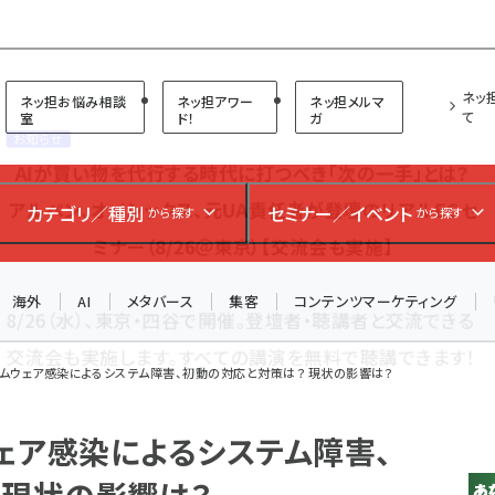
プ担当者フォーラム
ネッ
ネッ担お悩み相談
ネッ担アワー
ネッ担メルマ
て
室
ド！
ガ
お知らせ
AIが買い物を代行する時代に打つべき「次の一手」とは？
カテゴリ／種別
セミナー／イベント
から探す
から探す
アルペン、オイシックス、元UA責任者が登壇のリアルECセ
ミナー（8/26＠東京）【交流会も実施】
海外
AI
メタバース
集客
コンテンツマーケティング
8/26（水）、東京・四谷で開催。登壇者・聴講者と交流できる
交流会も実施します。すべての講演を無料で聴講できます！
ムウェア感染によるシステム障害、初動の対応と対策は？ 現状の影響は？
ェア感染によるシステム障害、