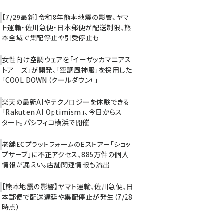
【7/29最新】令和8年熊本地震の影響、ヤマ
ト運輸・佐川急便・日本郵便が配送制限、熊
本全域で集配停止や引受停止も
女性向け空調ウェアを「イーザッカマニアス
トア―ズ」が開発、「空調風神服」を採用した
「COOL DOWN（クールダウン）」
楽天の最新AIやテクノロジーを体験できる
「Rakuten AI Optimism」、今日からス
タート。パシフィコ横浜で開催
老舗ECプラットフォームのEストアー「ショッ
プサーブ」に不正アクセス、885万件の個人
情報が漏えい。店舗関連情報も流出
【熊本地震の影響】ヤマト運輸、佐川急便、日
本郵便で配送遅延や集配停止が発生（7/28
時点）