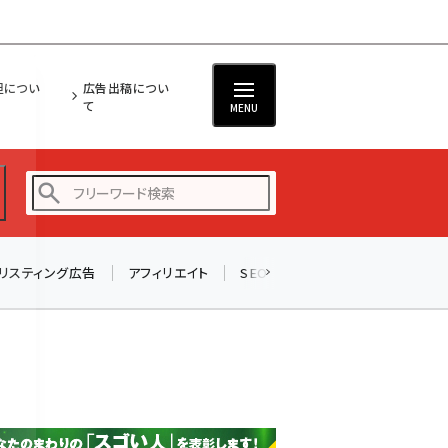
担につい
広告出稿につい
て
MENU
リスティング広告
アフィリエイト
SEO
メール
ソーシャル
amazon (2255)
yahoo (1906)
楽天 (1874)
ecbeing (1210)
アスクル (1122)