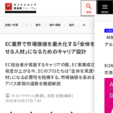
メ
ネットショップ担当者フォーラム
イ
検索
MENU
ン
コ
連載・特集
|
海外
海外情報
海外
AI
メタバース
お知
ン
A
テ
EC業界で市場価値を最大化する――「全体を見渡
アル
ン
せる人材」になるためのキャリア設計
ツ
amazon (2253)
に
EC担当者が直面するキャリアの壁。EC事業成功の難
8/
yahoo (1905)
移
易度が上がる今、ECのプロたちは「全体を見渡せる人
交流
動
楽天 (1873)
材」になる必要性を指摘する。市場価値を高めるキャリ
アパス実現の道筋を徹底解説
ecbeing (1210)
アスクル (1122)
キヨハラサトル
[執筆]
,
吉田 浩章
[撮影]
2025年10月27日 7:00
base (1079)
ビィ・フォアード (776)