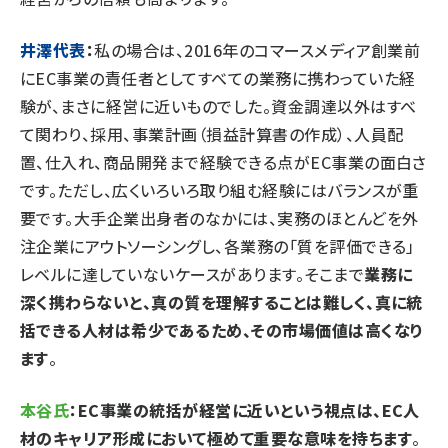
井澤代表
：
私の場合は、2016年のコマースメディア創業前
にEC事業の責任者としてすべての業務に携わっていた経
験が、まさに経営に近いものでした。資金調達以外はすべ
て関わり、採用、事業計画（損益計算書の作成）、人員配
置、仕入れ、商品開発まで経験できる点がEC事業の面白さ
です。ただし、広くいろいろ取り組む経験にはバランスが重
要です。大手企業出身者のなかには、実務のほとんどを外
注企業にアウトソーシングし、各業務の「質を評価できる」
レベルに達していないケースがあります。そこまで
業務に
深く携わらないと、真の質を理解することは難しく、真に統
括できる人材は希少であるため、その市場価値は高くなり
ます
。
本谷氏
：EC事業の統括が経営に近いという視点は、EC人
材のキャリア形成において極めて重要な意味を持ちます
。