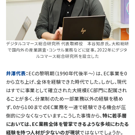
デジタルコマース総合研究所 代表取締役 本谷知彦氏。大和総研
で国内外の産業調査・コンサル業務などに従事。2022年にデジタ
ルコマース総合研究所を設立した
井澤代表
：
ECの黎明期（1990年代後半～）は、EC事業を0
から立ち上げ、全体を経験できた時代でした。しかし、現代
はすでに事業として確立された大規模EC部門に配属され
ることが多く、分業制のため一部業務以外の経験を積め
ず、0から100までのEC業務を一連で経験できる機会が圧
倒的に少なくなっています。こうした事情から、
特に若手層
においては、EC業務全体を管掌できるような多岐にわたる
経験を持つ人材が少ないのが現状
ではないでしょうか。