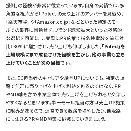
援側」の経験が非常に役立っています。自身の実績では、多
角的な視点から「Poled」の売り上げのアッパーを見極め、
「楽天市場」や「Amazon.co.jp」などといった特定のモー
ルでの集客に固執せず、ブランド認知拡大といった戦略的
な選択を可能にし、実際にPR施策で指名検索数を前年対
比130%に増加させ、売り上げも伸ばしました。
「Poled」を
上場規模にまで成長させた経験を生かし、他の事業も立ち
上げていくことが次の目標
です。
また、EC担当者のキャリアや給与UPについても、特定の販
路で無理に売り上げを上げて利益を削るのではなく、PR
やMD軸も含め事業全体で売り上げを上げられると交渉し
やすくなると思います。単一モール担当の方は売上UP施策
に限界があるので、運営できる販路を増やしたり、他販路
にも生きるPRやMD施策に挑戦していきましょう。