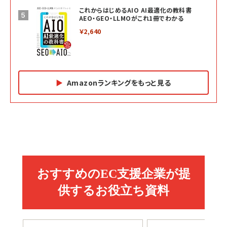
これからはじめるAIO AI最適化の教科書
AEO・GEO・LLMOがこれ1冊でわかる
￥2,640
Amazonランキングをもっと見る
Amazon マーケティング・セールス全般関連書籍 の
Amazon ビジネス・経済関連書籍 の売れ筋ランキン
Amazon 経営戦略関連書籍 の売れ筋ランキング
売れ筋ランキング
グ
更新日時：2026/06/26 19:05
更新日時：2026/06/26 19:05
更新日時：2026/06/26 19:05
2億円を売り上げたプロが教える note×AI 最強の
anan(アンアン)2026/07/01号 No.2501[魅せる
ベインキャピタル 企業価値向上力の秘密
副業
カラダ2026／宮舘涼太]
￥2,640
￥1,870
￥880
イシューからはじめよ［改訂版］――知的生産の「シンプ
小さな会社は戦略が9割
anan(アンアン)2026/06/24号 No.2500増刊
ルな本質」
スペシャルエディション[王道エンタメの矜持／
￥1,980
BTS]
￥2,200
￥1,100