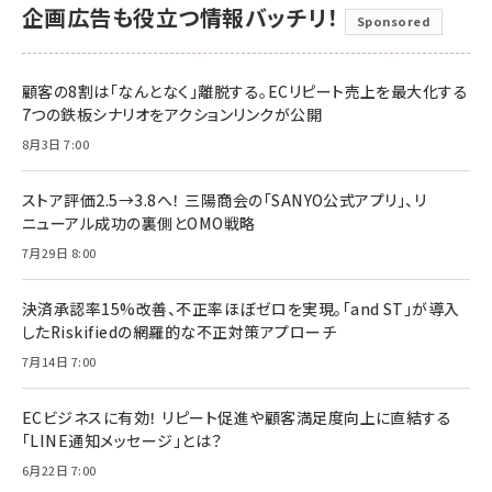
企画広告も役立つ情報バッチリ！
Sponsored
顧客の8割は「なんとなく」離脱する。ECリピート売上を最大化する
7つの鉄板シナリオをアクションリンクが公開
8月3日 7:00
ストア評価2.5→3.8へ！ 三陽商会の「SANYO公式アプリ」、リ
ニューアル成功の裏側とOMO戦略
7月29日 8:00
決済承認率15%改善、不正率ほぼゼロを実現。「and ST」が導入
したRiskifiedの網羅的な不正対策アプローチ
7月14日 7:00
ECビジネスに有効！ リピート促進や顧客満足度向上に直結する
「LINE通知メッセージ」とは？
6月22日 7:00