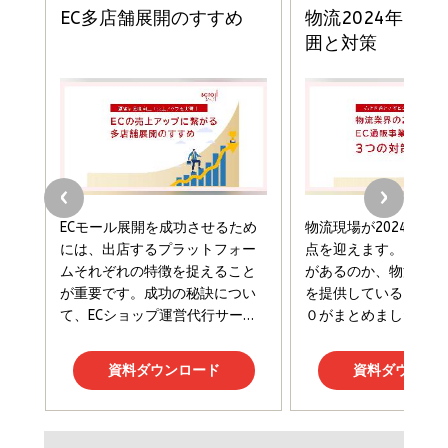
ドリルを売るには穴を売れ
経営メモ 16年の起業家人生で得た知見
anan(アンアン)2026/07/08号 No.2502[2026
￥1,815
￥2,750
年後半、あなたの恋と運命／山田涼介]
￥880
Brand Shift(ブランド・シフト): 「信頼」で選ばれ
影響力の武器［新版］：人を動かす七つの原理
る時代の成長戦略
￥3,190
ママ投資家が育休中に１億貯めた株式投資
￥2,420
￥1,870
フィードバック経営 「沈黙の組織」から「高め合う
マーケティングの真実 P&G・グリコで学んだ失敗
組織」へ
と成長の法則
組織の成果を最大化する ルールのデザイン
￥3,080
￥2,200
￥1,980
Amazonランキングをもっと見る
Amazonランキングをもっと見る
Amazonランキングをもっと見る