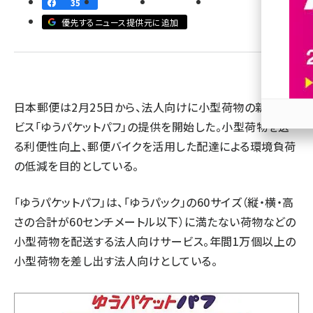
35
優先するニュース提供元に追加
revico (746)
日本郵便は2月25日から、法人向けに小型荷物の新サー
ビス「ゆうパケットパフ」の提供を開始した。小型荷物を送
参加
る利便性向上、郵便バイクを活用した配達による環境負荷
の低減を目的としている。
「ゆうパケットパフ」は、「ゆうパック」の60サイズ（縦・横・高
さの合計が60センチメートル以下）に満たない荷物などの
小型荷物を配送する法人向けサービス。年間1万個以上の
小型荷物を差し出す法人向けとしている。