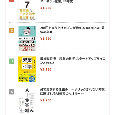
ターネット産業」30年史
￥1,980
2億円を売り上げたプロが教える note×AI 最
強の副業
￥1,870
増補改訂版 起業の科学 スタートアップサイエ
ンスVer.2
￥3,520
AIで集客する仕組み ～クリックされない時代
に選ばれるAI検索のセオリー～
￥1,760