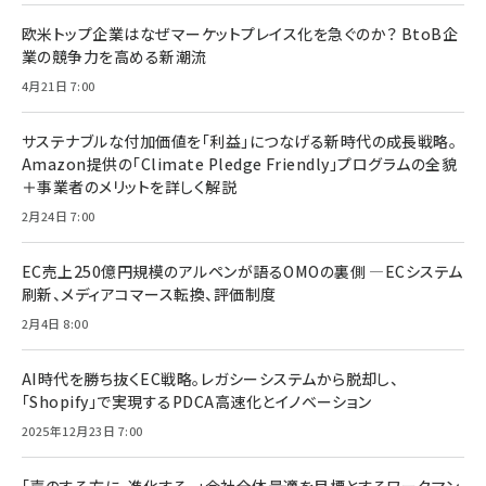
欧米トップ企業はなぜマーケットプレイス化を急ぐのか？ BtoB企
業の競争力を高める新潮流
4月21日 7:00
サステナブルな付加価値を「利益」につなげる新時代の成長戦略。
Amazon提供の「Climate Pledge Friendly」プログラムの全貌
＋事業者のメリットを詳しく解説
2月24日 7:00
EC売上250億円規模のアルペンが語るOMOの裏側 ―ECシステム
刷新、メディアコマース転換、評価制度
2月4日 8:00
AI時代を勝ち抜くEC戦略。レガシーシステムから脱却し、
「Shopify」で実現するPDCA高速化とイノベーション
2025年12月23日 7:00
「声のする方に、進化する。」会社全体最適を目標とするワークマン