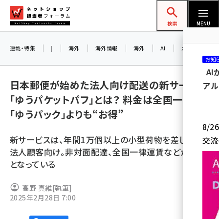
メ
ネットショップ担当者フォーラム
イ
検索
MENU
ン
コ
連載・特集
|
海外
海外情報
海外
AI
メタバース
お知
ン
A
テ
日本郵便が始めた法人向け配送の新サービス
アル
ン
「ゆうパケットパフ」とは？ 料金は全国一律で
ツ
amazon (2260)
「ゆうパック」よりも“お得”
に
8/
yahoo (1910)
移
新サービスは、年間1万個以上の小型荷物を差し出す
交流
動
楽天 (1878)
法人顧客向け。非対面配達、全国一律運賃などが特長
となっている
ecbeing (1213)
アスクル (1126)
高野 真維
[執筆]
2025年2月28日 7:00
base (1085)
ビィ・フォアード (786)