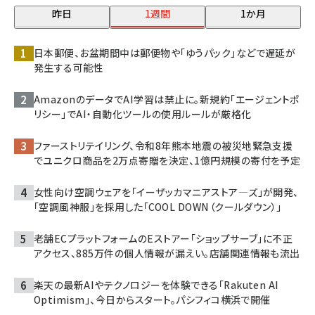
昨日
1週間
1か月
日本郵便、お盆期間中は郵便物や「ゆうパック」などで遅延が
発生する可能性
AmazonのデータでAI学習は禁止に。新規約「エージェントポ
リシー」でAI・自動化ツールの使用ルールが厳格化
ファーストリテイリング、令和8年熊本地震の被災地緊急支援
でユニクロ商品を2万点寄贈を決定、1億円規模の寄付を予定
女性向け空調ウェアを「イーザッカマニアストア―ズ」が開発、
「空調風神服」を採用した「COOL DOWN（クールダウン）」
老舗ECプラットフォームのEストアー「ショップサーブ」に不正
アクセス、885万件の個人情報が漏えい。店舗関連情報も流出
楽天の最新AIやテクノロジーを体験できる「Rakuten AI
Optimism」、今日からスタート。パシフィコ横浜で開催