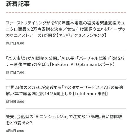
新着記事
ファーストリテイリングが令和8年熊本地震の被災地緊急支援でユ
ニクロ商品を2万点寄贈を決定／女性向け空調ウェアを「イーザッ
カマニアストア―ズ」が開発【ネッ担アクセスランキング】
8月7日 8:00
「楽天市場」がAI戦略を公開。「AI店長」「バーチャル試着」「RMSバ
ナー画像生成」の全ぼう【Rakuten AI Optimismレポート】
8月7日 7:00
世界23位のメガECが実践する「カスタマーサービス×AI」の最適
解。3年で顧客満足度144%向上した【Lululemon事例】
8月6日 8:00
楽天、会話型の「AIコンシェルジュ」で注文額17％増。買い物体験
をどう変えた？
8月5日 8:00