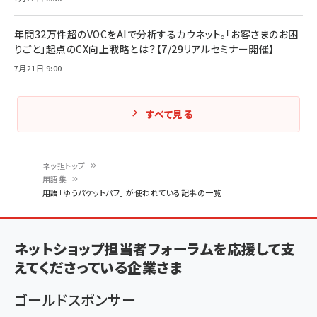
年間32万件超のVOCをAIで分析するカウネット。「お客さまのお困
りごと」起点のCX向上戦略とは？【7/29リアルセミナー開催】
7月21日 9:00
すべて見る
ネッ担トップ
用語集
パ
用語「ゆうパケットパフ」 が使われている記事の一覧
ン
く
ネットショップ担当者フォーラムを応援して支
ず
えてくださっている企業さま
ゴールドスポンサー