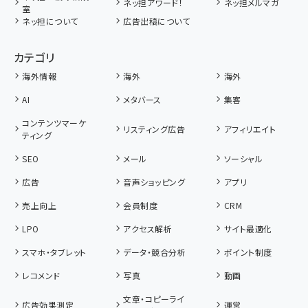
ネッ担アワード！
ネッ担メルマガ
室
ネッ担について
広告出稿について
カテゴリ
海外情報
海外
海外
AI
メタバース
集客
コンテンツマーケ
リスティング広告
アフィリエイト
ティング
SEO
メール
ソーシャル
広告
音声ショッピング
アプリ
売上向上
会員制度
CRM
LPO
アクセス解析
サイト最適化
スマホ・タブレット
データ・競合分析
ポイント制度
レコメンド
写真
動画
文章・コピーライ
広告効果測定
運営