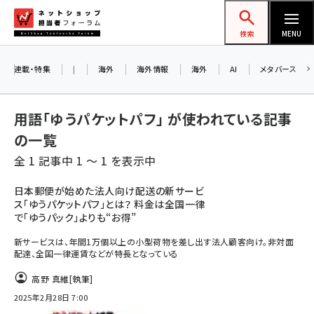
メ
ネットショップ担当者フォーラム
イ
検索
MENU
ン
コ
連載・特集
|
海外
海外情報
海外
AI
メタバース
ン
テ
用語「ゆうパケットパフ」 が使われている記事
ン
の一覧
ツ
amazon (2259)
全 1 記事中 1 ～ 1 を表示中
に
yahoo (1908)
移
日本郵便が始めた法人向け配送の新サービ
ス「ゆうパケットパフ」とは？ 料金は全国一律
動
楽天 (1874)
で「ゆうパック」よりも“お得”
ecbeing (1211)
新サービスは、年間1万個以上の小型荷物を差し出す法人顧客向け。非対面
配達、全国一律運賃などが特長となっている
アスクル (1122)
高野 真維
[執筆]
base (1083)
2025年2月28日 7:00
ビィ・フォアード (778)