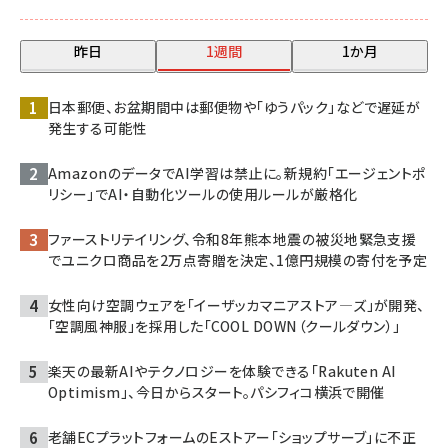
昨日
1週間
1か月
日本郵便、お盆期間中は郵便物や「ゆうパック」などで遅延が
発生する可能性
AmazonのデータでAI学習は禁止に。新規約「エージェントポ
リシー」でAI・自動化ツールの使用ルールが厳格化
ファーストリテイリング、令和8年熊本地震の被災地緊急支援
でユニクロ商品を2万点寄贈を決定、1億円規模の寄付を予定
女性向け空調ウェアを「イーザッカマニアストア―ズ」が開発、
「空調風神服」を採用した「COOL DOWN（クールダウン）」
楽天の最新AIやテクノロジーを体験できる「Rakuten AI
Optimism」、今日からスタート。パシフィコ横浜で開催
老舗ECプラットフォームのEストアー「ショップサーブ」に不正