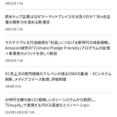
6月22日 7:00
欧米トップ企業はなぜマーケットプレイス化を急ぐのか？ BtoB企
業の競争力を高める新潮流
4月21日 7:00
サステナブルな付加価値を「利益」につなげる新時代の成長戦略。
Amazon提供の「Climate Pledge Friendly」プログラムの全貌
＋事業者のメリットを詳しく解説
2月24日 7:00
EC売上250億円規模のアルペンが語るOMOの裏側 ―ECシステム
刷新、メディアコマース転換、評価制度
2月4日 8:00
AI時代を勝ち抜くEC戦略。レガシーシステムから脱却し、
「Shopify」で実現するPDCA高速化とイノベーション
2025年12月23日 7:00