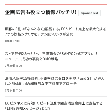
企画広告も役立つ情報バッチリ！
Sponsored
顧客の8割は「なんとなく」離脱する。ECリピート売上を最大化する
7つの鉄板シナリオをアクションリンクが公開
8月3日 7:00
ストア評価2.5→3.8へ！ 三陽商会の「SANYO公式アプリ」、リ
ニューアル成功の裏側とOMO戦略
7月29日 8:00
決済承認率15%改善、不正率ほぼゼロを実現。「and ST」が導入
したRiskifiedの網羅的な不正対策アプローチ
7月14日 7:00
ECビジネスに有効！ リピート促進や顧客満足度向上に直結する
「LINE通知メッセージ」とは？