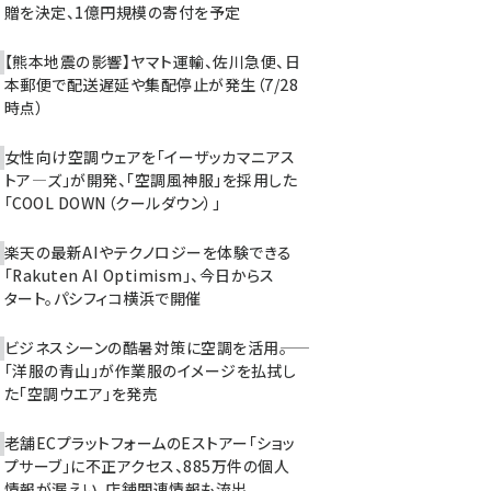
贈を決定、1億円規模の寄付を予定
【熊本地震の影響】ヤマト運輸、佐川急便、日
本郵便で配送遅延や集配停止が発生（7/28
時点）
女性向け空調ウェアを「イーザッカマニアス
トア―ズ」が開発、「空調風神服」を採用した
「COOL DOWN（クールダウン）」
楽天の最新AIやテクノロジーを体験できる
「Rakuten AI Optimism」、今日からス
タート。パシフィコ横浜で開催
ビジネスシーンの酷暑対策に空調を活用――。
「洋服の青山」が作業服のイメージを払拭し
た「空調ウエア」を発売
老舗ECプラットフォームのEストアー「ショッ
プサーブ」に不正アクセス、885万件の個人
情報が漏えい。店舗関連情報も流出