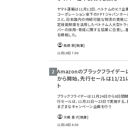
ヤマト運輸は11月12日、ベトナムのICT企業
コーポレーション傘下のFPTジャパンホー
スと、日本国内の持続可能な物流の実現に
定技能制度を活用したベトナム人大型トラ
バーの採用・育成に関する協業に合意し、
を締結した。
鳥栖 剛
[執筆]
11月18日 7:00
Amazonのブラックフライデーは
から開始。先行セールは11/21
ト
ブラックフライデーは11月24日から8日間
行セールは、11月21日～23日で実施する
まざまなキャンペーン企画を行う
大嶋 喜子
[執筆]
11月18日 6:00