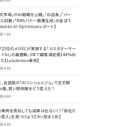
日 8:00
天市場」がAI戦略を公開。「AI店長」「バー
ャル試着」「RMSバナー画像生成」の全ぼう
akuten AI Optimismレポート】
日 7:00
界23位のメガECが実践する「カスタマーサー
ス×AI」の最適解。3年で顧客満足度144%向
た【Lululemon事例】
日 8:00
天、会話型の「AIコンシェルジュ」で注文額
7％増。買い物体験をどう変えた？
日 8:00
功事例を真似しても成果は出ない！？「自社だ
の答え」を見つけよう【ネッ担まとめ】
日 8:00