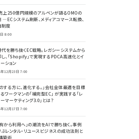
C売上250億円規模のアルペンが語るOMOの
側 ―ECシステム刷新、メディアコマース転換、
価制度
日 8:00
I時代を勝ち抜くEC戦略。レガシーシステムから
し、「Shopify」で実現するPDCA高速化とイ
ベーション
5年12月23日 7:00
声のする方に、進化する。」会社全体最適を目標
するワークマンの「補完型EC」 が実践する「レ
ーマーケティング3.0」とは？
5年12月17日 7:00
所有から利用へ」の潮流をAIで勝ち抜く。事例
学ぶレンタル・リユースビジネスの成功法則と
C構築術