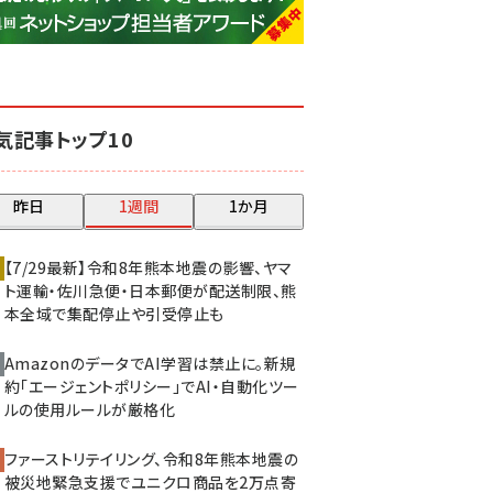
base (1077)
ビィ・フォアード (773)
revico (740)
気記事トップ10
昨日
1週間
1か月
【7/29最新】令和8年熊本地震の影響、ヤマ
ト運輸・佐川急便・日本郵便が配送制限、熊
本全域で集配停止や引受停止も
AmazonのデータでAI学習は禁止に。新規
約「エージェントポリシー」でAI・自動化ツー
ルの使用ルールが厳格化
ファーストリテイリング、令和8年熊本地震の
被災地緊急支援でユニクロ商品を2万点寄