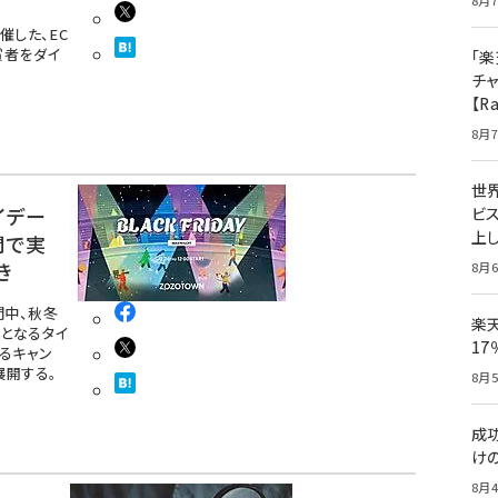
8月7
催した、EC
賞者をダイ
「楽
チ
【R
8月7
世
イデー
ビ
上し
間で実
き
8月6
間中、秋冬
楽
フとなるタイ
1
るキャン
展開する。
8月5
成
け
8月4