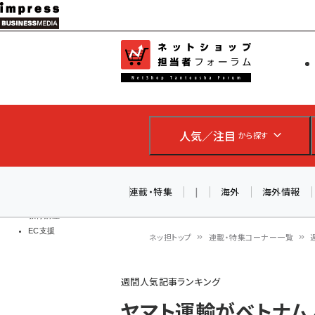
メ
イ
EC担当者
ネットショッ
ン
Web担当者
コ
製品導入
ン
企業IT
ソフト開発
テ
IoT・AI
人気／注目
から探す
ン
DCクラウド
研究・調査
ツ
エネルギー
に
連載・特集
|
海外
海外情報
ドローン
移
教育講座
EC支援
動
ネッ担トップ
連載・特集コーナー一覧
パ
週間人気記事ランキング
ン
ヤマト運輸がベトナム