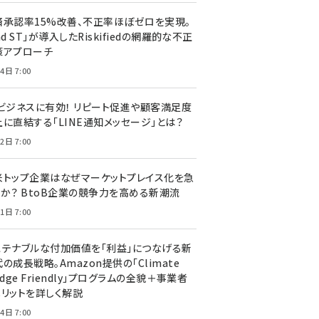
済承認率15%改善、不正率ほぼゼロを実現。
nd ST」が導入したRiskifiedの網羅的な不正
策アプローチ
4日 7:00
Cビジネスに有効！ リピート促進や顧客満足度
上に直結する「LINE通知メッセージ」とは？
2日 7:00
米トップ企業はなぜマーケットプレイス化を急
のか？ BtoB企業の競争力を高める新潮流
1日 7:00
ステナブルな付加価値を「利益」につなげる新
の成長戦略。Amazon提供の「Climate
edge Friendly」プログラムの全貌＋事業者
メリットを詳しく解説
4日 7:00