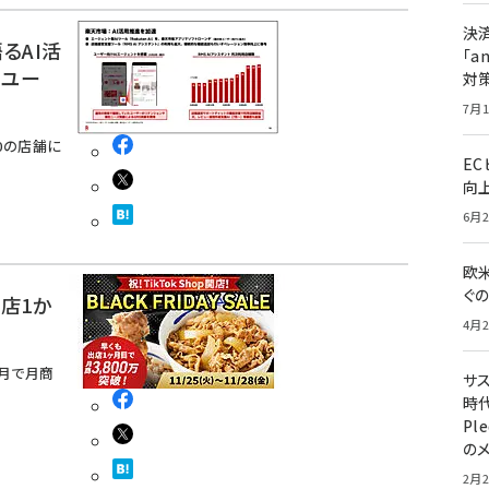
決
るAI活
「a
のユー
対
7月1
0の店舗に
E
向
6月2
欧
ぐ
出店1か
4月2
か月で月商
サ
時代
Pl
の
2月2