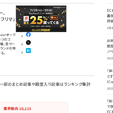
E
ー、
裏
!フリマ」
評
2月4
ahoo!オーク
の5つのコ
A
開催。各サー
脱却
ランドの特
ノ
る。
202
「
と
ビュ
。一部のまとめ記事や殿堂入り記事はランキング集計
202
「
で
業界動向
10,113
E