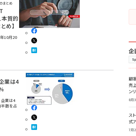
スのまとめ
T
、本質的
まとめ】
年10月20
企
S
顧
企業は4
売
%
ン
8月3
る企業は4
過半数を占
スト
式
7月2