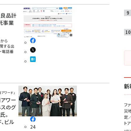
、良品計
託事業
から
に関する出
・電話番
新
者アワード」
回アワー
フ
ネスのグ
災
氏。
定
ド、ビル
ト
24