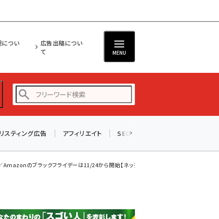
担につい
広告出稿につい
て
MENU
リスティング広告
アフィリエイト
SEO
メール
ソーシャル
amazon (2249)
yahoo (1901)
azonのブラックフライデーは11/24から開始【ネッ担...
楽天 (1871)
ecbeing (1207)
アスクル (1119)