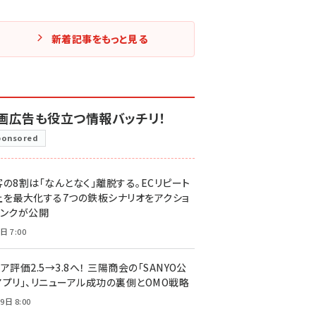
新着記事をもっと見る
画広告も役立つ情報バッチリ！
ponsored
客の8割は「なんとなく」離脱する。ECリピート
上を最大化する7つの鉄板シナリオをアクショ
リンクが公開
日 7:00
ア評価2.5→3.8へ！ 三陽商会の「SANYO公
アプリ」、リニューアル成功の裏側とOMO戦略
9日 8:00