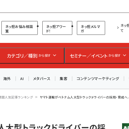
プ担当者フォーラム
ネッ
ネッ担お悩み相談
ネッ担アワー
ネッ担メルマ
て
室
ド！
ガ
お知らせ
AIが買い物を代行する時代に打つべき「次の一手」とは？
カテゴリ／種別
セミナー／イベント
から探す
から探す
アルペン、オイシックス、元UA責任者が登壇のリアルECセ
ミナー（8/26＠東京）【交流会も実施】
海外
AI
メタバース
集客
コンテンツマーケティング
8/26（水）、東京・四谷で開催。登壇者・聴講者と交流できる
交流会も実施します。すべての講演を無料で聴講できます！
週間人気記事ランキング
ヤマト運輸がベトナム人大型トラックドライバーの採用・育成へ／Am
人大型トラックドライバーの採