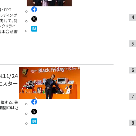
・FPT
ルディング
向けて、特
ックドライ
基本合意書
11/24
にスター
開催する。先
。期間中はさ