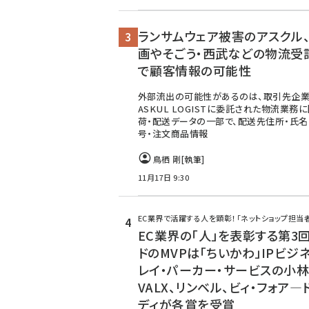
ランサムウェア被害のアスクル
画やそごう・西武などの物流受
で顧客情報の可能性
外部流出の可能性があるのは、取引先企業
ASKUL LOGISTに委託された物流業務
荷・配送データの一部で、配送先住所・氏名
号・注文商品情報
鳥栖 剛
[執筆]
11月17日 9:30
EC業界で活躍する人を顕彰！「ネットショップ担当
EC業界の「人」を表彰する第3
ドのMVPは「ちいかわ」IPビジ
レイ・パーカー・サービスの小林
VALX、リンベル、ビィ・フォア―
ディが各賞を受賞