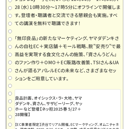
28（水）10時30分～17時5分にオフラインで開催しま
す。登壇者・聴講者と交流できる懇親会も実施。すべ
ての講演を無料で聴講できます！
「無印良品」の新たなマーケティング、ヤマダデンキさ
んの自社EC＋実店舗＋モール戦略、脱"安売り"で最
高益を実現する食文化さんの施策、「資さんうどん」
のファン作り＋OMO＋EC販路改善策、TSIさん＆UA
さんが語るアパレルECの未来など、さまざまなセッ
ションをご用意しています。
良品計画、オイシックス・ラ・大地、ヤマ
ダデンキ、資さん、サザビーリーグ、ヤッ
ホーなど登壇【ネッ担2025春 5/27＋
28開催】
【EC事業者限定】渋谷でリアル開催。ECマーケティング、オムニチャネ