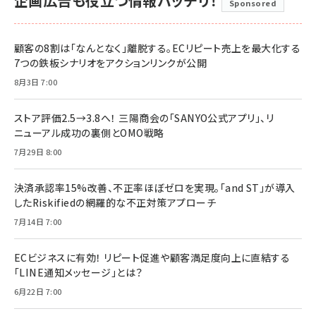
企画広告も役立つ情報バッチリ！
Sponsored
顧客の8割は「なんとなく」離脱する。ECリピート売上を最大化する
7つの鉄板シナリオをアクションリンクが公開
8月3日 7:00
ストア評価2.5→3.8へ！ 三陽商会の「SANYO公式アプリ」、リ
ニューアル成功の裏側とOMO戦略
7月29日 8:00
決済承認率15%改善、不正率ほぼゼロを実現。「and ST」が導入
したRiskifiedの網羅的な不正対策アプローチ
7月14日 7:00
ECビジネスに有効！ リピート促進や顧客満足度向上に直結する
「LINE通知メッセージ」とは？
6月22日 7:00