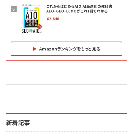
これからはじめるAIO AI最適化の教科書
AEO・GEO・LLMOがこれ1冊でわかる
￥2,640
Amazonランキングをもっと見る
Amazon マーケティング・セールス全般関連書籍 の
Amazon ビジネス・経済関連書籍 の売れ筋ランキン
Amazon 経営戦略関連書籍 の売れ筋ランキング
売れ筋ランキング
グ
更新日時：2026/06/26 19:05
更新日時：2026/06/26 19:05
更新日時：2026/06/26 19:05
2億円を売り上げたプロが教える note×AI 最強の
anan(アンアン)2026/07/01号 No.2501[魅せる
ベインキャピタル 企業価値向上力の秘密
副業
カラダ2026／宮舘涼太]
￥2,640
￥1,870
￥880
イシューからはじめよ［改訂版］――知的生産の「シンプ
小さな会社は戦略が9割
anan(アンアン)2026/06/24号 No.2500増刊
ルな本質」
スペシャルエディション[王道エンタメの矜持／
￥1,980
新着記事
BTS]
￥2,200
￥1,100