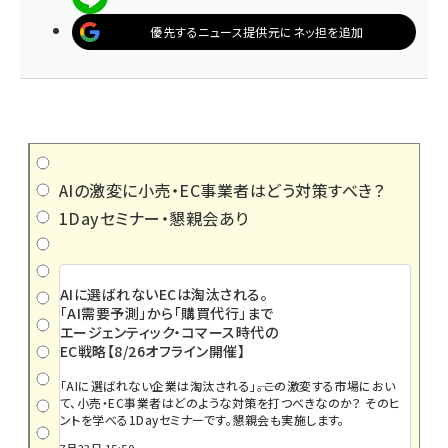
優先するニュース提供元にネッ担を追加
AIの激変に小売・EC事業者はどう対策すべき？
1Dayセミナー・懇親会あり
AIに選ばれないECは淘汰される。
「AI需要予測」から「購買代行」まで
エージェンティック・コマース時代の
EC戦略【8/26オフライン開催】
「AIに選ばれない企業は淘汰される」――。この激変する市場におい
て、小売・EC事業者はどのような対策を打つべきなのか？ そのヒ
ントを学べる1Dayセミナーです。懇親会も実施します。
7月23日 15:50