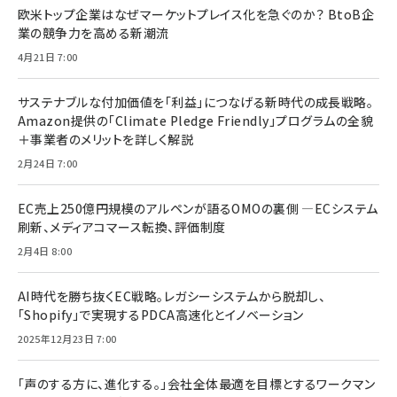
欧米トップ企業はなぜマーケットプレイス化を急ぐのか？ BtoB企
業の競争力を高める新潮流
4月21日 7:00
サステナブルな付加価値を「利益」につなげる新時代の成長戦略。
Amazon提供の「Climate Pledge Friendly」プログラムの全貌
＋事業者のメリットを詳しく解説
2月24日 7:00
EC売上250億円規模のアルペンが語るOMOの裏側 ―ECシステム
刷新、メディアコマース転換、評価制度
2月4日 8:00
AI時代を勝ち抜くEC戦略。レガシーシステムから脱却し、
「Shopify」で実現するPDCA高速化とイノベーション
2025年12月23日 7:00
「声のする方に、進化する。」会社全体最適を目標とするワークマン