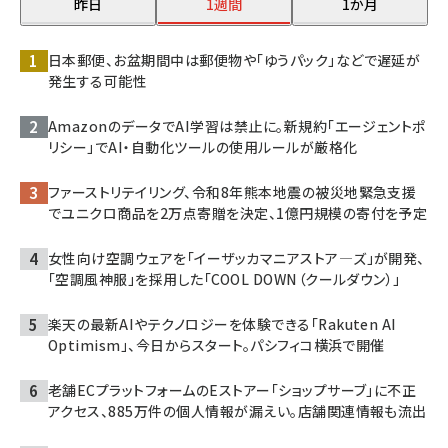
昨日
1週間
1か月
日本郵便、お盆期間中は郵便物や「ゆうパック」などで遅延が
発生する可能性
AmazonのデータでAI学習は禁止に。新規約「エージェントポ
リシー」でAI・自動化ツールの使用ルールが厳格化
ファーストリテイリング、令和8年熊本地震の被災地緊急支援
でユニクロ商品を2万点寄贈を決定、1億円規模の寄付を予定
女性向け空調ウェアを「イーザッカマニアストア―ズ」が開発、
「空調風神服」を採用した「COOL DOWN（クールダウン）」
楽天の最新AIやテクノロジーを体験できる「Rakuten AI
Optimism」、今日からスタート。パシフィコ横浜で開催
老舗ECプラットフォームのEストアー「ショップサーブ」に不正
アクセス、885万件の個人情報が漏えい。店舗関連情報も流出