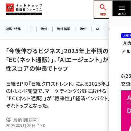
メ
ネットショップ担当者フォーラム
イ
検索
MENU
ン
コ
連載・特集
|
海外
海外情報
海外
AI
メタバース
お知
ン
A
テ
「今後伸びるビジネス」2025年上半期の1位は
アル
ン
「EC（ネット通販）」。「AIエージェント」が将来
ツ
amazon (2259)
性スコアの伸長でトップ
に
8/
yahoo (1908)
移
日経BPの『日経クロストレンド』による2025年上半期
交流
動
楽天 (1877)
のトレンド調査で、マーケティング分野における
「EC（ネット通販）」が「将来性」「経済インパクト」でそれ
ecbeing (1211)
ぞれトップとなった。
アスクル (1122)
鳥栖 剛
[執筆]
base (1084)
2025年5月26日 7:30
ビィ・フォアード (782)