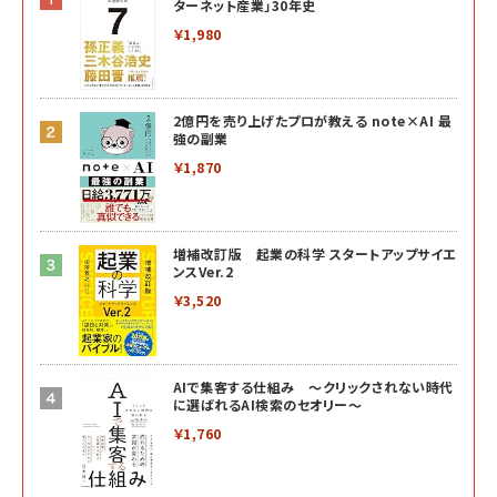
ターネット産業」30年史
￥1,980
2億円を売り上げたプロが教える note×AI 最
強の副業
￥1,870
増補改訂版 起業の科学 スタートアップサイエ
ンスVer.2
￥3,520
AIで集客する仕組み ～クリックされない時代
に選ばれるAI検索のセオリー～
￥1,760