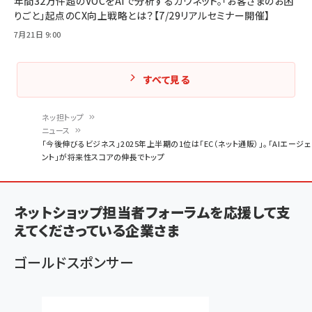
年間32万件超のVOCをAIで分析するカウネット。「お客さまのお困
りごと」起点のCX向上戦略とは？【7/29リアルセミナー開催】
7月21日 9:00
すべて見る
ネッ担トップ
ニュース
パ
「今後伸びるビジネス」2025年上半期の1位は「EC（ネット通販）」。「AIエージェ
ント」が将来性スコアの伸長でトップ
ン
く
ず
ネットショップ担当者フォーラムを応援して支
えてくださっている企業さま
ゴールドスポンサー