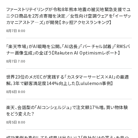
ドリルを売るには穴を売れ
経営メモ 16年の起業家人生で得た知見
ファーストリテイリングが令和8年熊本地震の被災地緊急支援でユ
anan(アンアン)2026/07/08号 No.2502[2026
￥1,815
￥2,750
ニクロ商品を2万点寄贈を決定／女性向け空調ウェアを「イーザッ
年後半、あなたの恋と運命／山田涼介]
カマニアストア―ズ」が開発【ネッ担アクセスランキング】
￥880
Brand Shift(ブランド・シフト): 「信頼」で選ばれ
影響力の武器［新版］：人を動かす七つの原理
8月7日 8:00
る時代の成長戦略
￥3,190
ママ投資家が育休中に１億貯めた株式投資
￥2,420
￥1,870
「楽天市場」がAI戦略を公開。「AI店長」「バーチャル試着」「RMSバ
ナー画像生成」の全ぼう【Rakuten AI Optimismレポート】
フィードバック経営 「沈黙の組織」から「高め合う
マーケティングの真実 P&G・グリコで学んだ失敗
組織」へ
と成長の法則
8月7日 7:00
組織の成果を最大化する ルールのデザイン
￥3,080
￥2,200
￥1,980
世界23位のメガECが実践する「カスタマーサービス×AI」の最適
解。3年で顧客満足度144%向上した【Lululemon事例】
Amazonランキングをもっと見る
Amazonランキングをもっと見る
8月6日 8:00
Amazonランキングをもっと見る
楽天、会話型の「AIコンシェルジュ」で注文額17％増。買い物体験
をどう変えた？
8月5日 8:00
成功事例を真似しても成果は出ない！？「自社だけの答え」を見つ