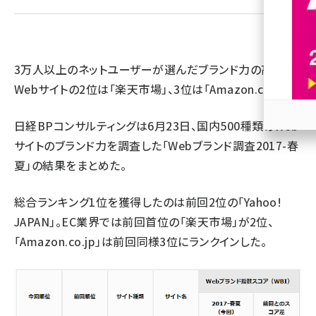
revico (737)
3万人以上のネットユーザーが選んだブランド力の高い
Webサイトの2位は「楽天市場」、3位は「Amazon.co.jp」――。
日経BPコンサルティングは6月23日、国内500種類のWeb
参加
サイトのブランド力を調査した「Webブランド調査2017-春
夏」の結果をまとめた。
総合ランキング1位を獲得したのは前回2位の「Yahoo!
JAPAN」。EC業界では前回首位の「楽天市場」が2位、
「Amazon.co.jp」は前回同様3位にランクインした。