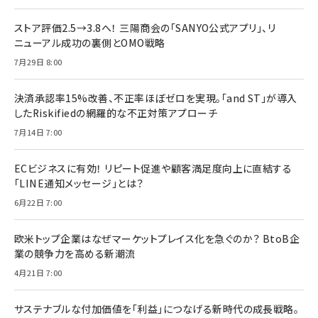
ストア評価2.5→3.8へ！ 三陽商会の「SANYO公式アプリ」、リ
ニューアル成功の裏側とOMO戦略
7月29日 8:00
決済承認率15%改善、不正率ほぼゼロを実現。「and ST」が導入
したRiskifiedの網羅的な不正対策アプローチ
7月14日 7:00
ECビジネスに有効！ リピート促進や顧客満足度向上に直結する
「LINE通知メッセージ」とは？
6月22日 7:00
欧米トップ企業はなぜマーケットプレイス化を急ぐのか？ BtoB企
業の競争力を高める新潮流
4月21日 7:00
サステナブルな付加価値を「利益」につなげる新時代の成長戦略。