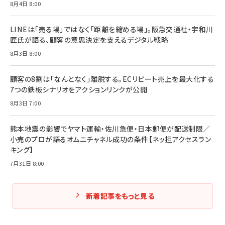
8月4日 8:00
マーケティングの真実 P&G・グリコで学んだ失敗
組織」へ
と成長の法則
組織の成果を最大化する ルールのデザイン
￥3,080
￥2,200
LINEは「売る場」ではなく「距離を縮める場」。阪急交通社・宇和川
￥1,980
匠氏が語る、顧客の意思決定を支えるデジタル戦略
8月3日 8:00
Amazonランキングをもっと見る
Amazonランキングをもっと見る
Amazonランキングをもっと見る
顧客の8割は「なんとなく」離脱する。ECリピート売上を最大化する
7つの鉄板シナリオをアクションリンクが公開
8月3日 7:00
熊本地震の影響でヤマト運輸・佐川急便・日本郵便が配送制限／
小売のプロが語るオムニチャネル成功の条件【ネッ担アクセスラン
キング】
7月31日 8:00
新着記事をもっと見る