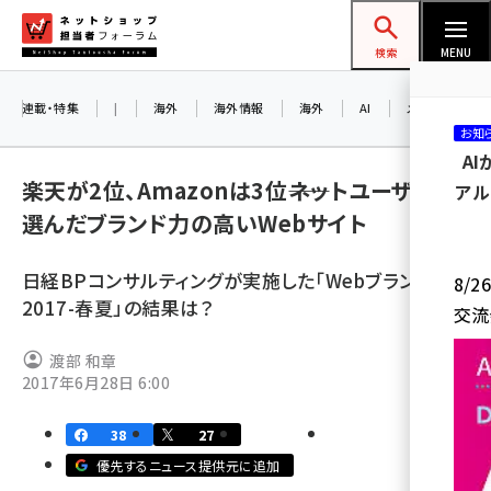
メ
ネットショップ担当者フォーラム
イ
検索
MENU
ン
コ
連載・特集
|
海外
海外情報
海外
AI
メタバース
お知
ン
A
テ
楽天が2位、Amazonは3位――ネットユーザーが
アル
ン
選んだブランド力の高いWebサイト
ツ
amazon (2232)
に
日経BPコンサルティングが実施した「Webブランド調査
8/
yahoo (1894)
移
2017-春夏」の結果は？
交流
動
楽天 (1863)
渡部 和章
ecbeing (1203)
2017年6月28日 6:00
アスクル (1112)
38
27
base (1068)
優先するニュース提供元に追加
ビィ・フォアード (768)