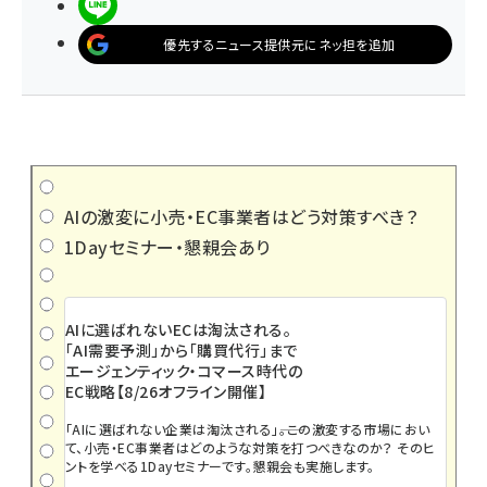
LINEで送る
優先するニュース提供元にネッ担を追加
AIの激変に小売・EC事業者はどう対策すべき？
1Dayセミナー・懇親会あり
AIに選ばれないECは淘汰される。
「AI需要予測」から「購買代行」まで
エージェンティック・コマース時代の
EC戦略【8/26オフライン開催】
「AIに選ばれない企業は淘汰される」――。この激変する市場におい
て、小売・EC事業者はどのような対策を打つべきなのか？ そのヒ
ントを学べる1Dayセミナーです。懇親会も実施します。