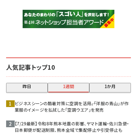
人気記事トップ10
昨日
1週間
1か月
ビジネスシーンの酷暑対策に空調を活用――。「洋服の青山」が作
業服のイメージを払拭した「空調ウエア」を発売
【7/29最新】令和8年熊本地震の影響、ヤマト運輸・佐川急便・
日本郵便が配送制限、熊本全域で集配停止や引受停止も