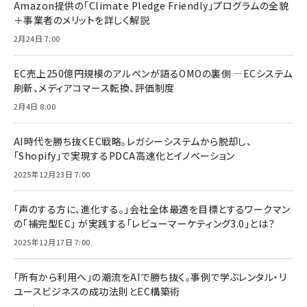
Amazon提供の「Climate Pledge Friendly」プログラムの全貌
＋事業者のメリットを詳しく解説
2月24日 7:00
EC売上250億円規模のアルペンが語るOMOの裏側 ―ECシステム
刷新、メディアコマース転換、評価制度
2月4日 8:00
AI時代を勝ち抜くEC戦略。レガシーシステムから脱却し、
「Shopify」で実現するPDCA高速化とイノベーション
2025年12月23日 7:00
「声のする方に、進化する。」会社全体最適を目標とするワークマン
の「補完型EC」 が実践する「レビューマーケティング3.0」とは？
2025年12月17日 7:00
「所有から利用へ」の潮流をAIで勝ち抜く。事例で学ぶレンタル・リ
ユースビジネスの成功法則とEC構築術