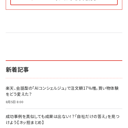
Amazon マーケティング・セールス全般関連書籍 の
Amazon ビジネス・経済関連書籍 の売れ筋ランキン
Amazon 経営戦略関連書籍 の売れ筋ランキング
売れ筋ランキング
グ
更新日時：2026/06/26 19:05
更新日時：2026/06/26 19:05
更新日時：2026/06/26 19:05
2億円を売り上げたプロが教える note×AI 最強の
anan(アンアン)2026/07/01号 No.2501[魅せる
ベインキャピタル 企業価値向上力の秘密
副業
カラダ2026／宮舘涼太]
￥2,640
￥1,870
￥880
イシューからはじめよ［改訂版］――知的生産の「シンプ
小さな会社は戦略が9割
anan(アンアン)2026/06/24号 No.2500増刊
ルな本質」
スペシャルエディション[王道エンタメの矜持／
￥1,980
新着記事
BTS]
￥2,200
￥1,100
ドリルを売るには穴を売れ
経営メモ 16年の起業家人生で得た知見
楽天、会話型の「AIコンシェルジュ」で注文額17％増。買い物体験
anan(アンアン)2026/07/08号 No.2502[2026
￥1,815
￥2,750
をどう変えた？
年後半、あなたの恋と運命／山田涼介]
￥880
8月5日 8:00
Brand Shift(ブランド・シフト): 「信頼」で選ばれ
影響力の武器［新版］：人を動かす七つの原理
る時代の成長戦略
￥3,190
ママ投資家が育休中に１億貯めた株式投資
成功事例を真似しても成果は出ない！？「自社だけの答え」を見つ
￥2,420
￥1,870
けよう【ネッ担まとめ】
フィードバック経営 「沈黙の組織」から「高め合う