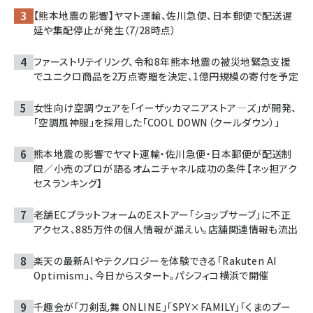
【熊本地震の影響】ヤマト運輸、佐川急便、日本郵便で配送遅
延や集配停止が発生（7/28時点）
ファーストリテイリング、令和8年熊本地震の被災地緊急支援
でユニクロ商品を2万点寄贈を決定、1億円規模の寄付を予定
女性向け空調ウェアを「イーザッカマニアストア―ズ」が開発、
「空調風神服」を採用した「COOL DOWN（クールダウン）」
熊本地震の影響でヤマト運輸・佐川急便・日本郵便が配送制
限／小売のプロが語るオムニチャネル成功の条件【ネッ担アク
セスランキング】
老舗ECプラットフォームのEストアー「ショップサーブ」に不正
アクセス、885万件の個人情報が漏えい。店舗関連情報も流出
楽天の最新AIやテクノロジーを体験できる「Rakuten AI
Optimism」、今日からスタート。パシフィコ横浜で開催
千趣会が「刀剣乱舞 ONLINE」「SPY×FAMILY」「くまのプー