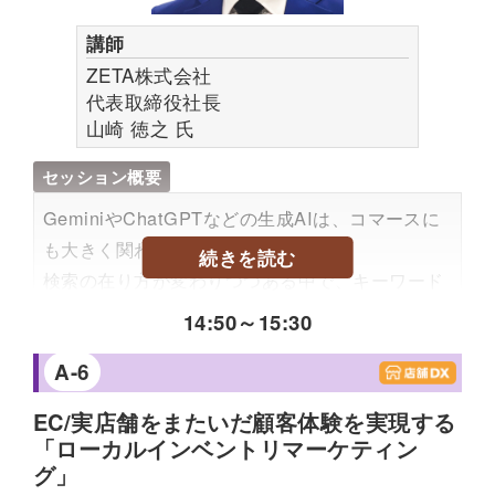
ネット販売室長としてEC全般を担当。2009年に
講師
Webシステム開発リーダーとしてホスト連携、
ZETA株式会社
オープン化、クラウド化を推進。2015年に事業部
代表取締役社長
長として自社物流基盤を活かしたプラットフォー
山崎 徳之
氏
ム事業を拡大。2020年にLCC宅配JV株式会社
セッション概要
LOCCO取締役、JAAデジタルマーケティング研
究機構West委員長に就任。2023年から新事業開
GeminiやChatGPTなどの生成AIは、コマースに
発本部 副本部長。
も大きく関わり始めています。
続きを読む
検索の在り方が変わりつつある中で、キーワード
中心のSEOだけでなく、UGCという「鮮度の高
14:50
～
15:30
い文脈」が、情報の評価や判断において重要性を
A-6
増しています。
こうした変化の中で鍵を握るのが、リテールメ
EC/実店舗をまたいだ顧客体験を実現する
ディアの役割です。
「ローカルインベントリマーケティン
UGCなどのファーストパーティデータをどのよう
グ」