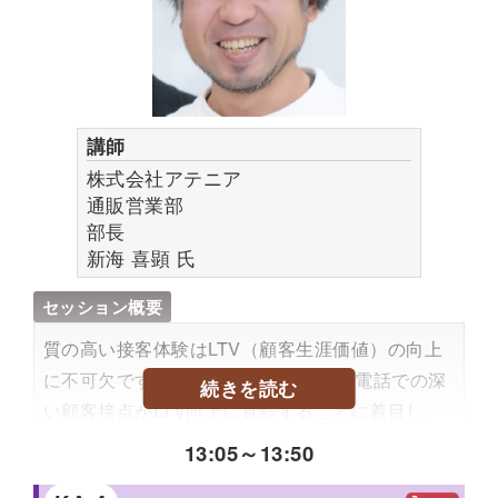
業種：卸売・流通・製造・建設・インフラ
職種：DX 担当、IT 部門、調達部門、営業部門な
ど
受講するメリット
講師
株式会社アテニア
BtoB 領域で急拡大するマーケットプレイスの基
通販営業部
本概念から、在庫リスク削減などの課題解決策、
部長
そして Siemens など欧米トップ企業の最新事例
新海 喜顕
氏
までを網羅。Mirakl のノウハウが詰まった具体的
な成功モデルを学び、自社ビジネス変革のヒント
セッション概要
を得られます。
質の高い接客体験はLTV（顧客生涯価値）の向上
に不可欠です。アテニアでは、店舗や電話での深
こんなニーズや悩みにこたえられる内容です
続きを読む
い顧客接点がLTV向上に直結することに着目し、
BtoB ビジネスでサプライヤーカタログの管理、
その「体験」をAI活用によってデジタル上で24時
13:05
～
13:50
販売代理店の管理、在庫リスクにお悩みの方、
間接客する「AIビューティアドバイザー」を導入
BtoB ビジネスの変革や新しい収益源を模索中の