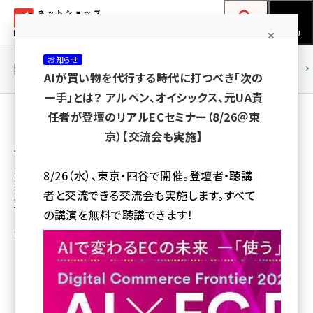
メ
ネットショップ担当者フォーラム
イ
検索
MENU
ン
お知らせ
コ
連載・特集
|
海外
海外情報
海外
AI
メタバース
AIが買い物を代行する時代に打つべき「次の
ン
一手」とは？ アルペン、オイシックス、元UA責
テ
任者が登壇のリアルECセミナー（8/26＠東
ン
「Digital Commerce Frontier 2026」は、AI活用やリ
京）【交流会も実施】
ツ
テールメディア、動画コマースなど、デジタルコマースの
amazon (2255)
に
最前線を網羅。EC・店舗・BtoBの各視点から、売上直
8/26（水）、東京・四谷で開催。登壇者・聴講
yahoo (1906)
移
結のDX戦略と人材育成を学び、2026年を勝ち抜く実
者と交流できる交流会も実施します。すべて
戦力を獲得できるイベントです。
動
楽天 (1874)
の講演を無料で聴講できます！
3月9日 17:00
ecbeing (1210)
アスクル (1122)
275
base (1081)
優先するニュース提供元に追加
ビィ・フォアード (776)