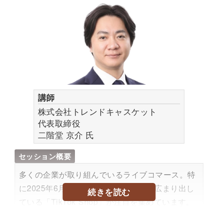
講師
株式会社トレンドキャスケット
代表取締役
二階堂 京介
氏
セッション概要
多くの企業が取り組んでいるライブコマース。特
に2025年6月の日本上陸からにわかに広まり出し
続きを読む
ている「TikTok Shop」が注目を集めています。
全世界中で5兆円以上のGMVを誇る「TikTok