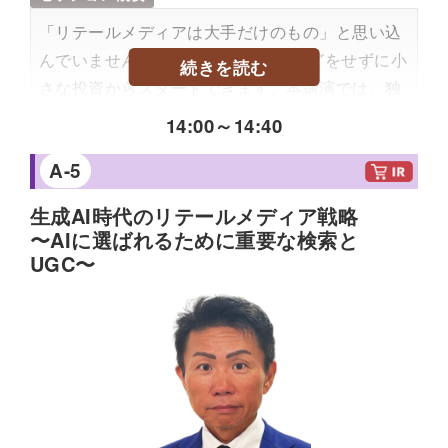
「BRAND SUMMIT」TOP GIVERS、「WHYダ
イレクト」ボードメンバー。
「リテールメディアは大手だけのもの」と思い込
んでいませんか？ 多額の設備投資などをせずに小
続きを読む
さな投資からスタートできます。本講演では、独
自の顧客接点や顧客データを活用し、小規模から
14:00
～
14:40
着実に収益化を実現してきたフェリシモ流のリ
A-5
テールメディアの事例を公開します。リテールメ
ディアの定義を再定義し、EC・小売事業者が明
生成AI時代のリテールメディア戦略
日から実践できる「手軽なスタート法」と、既存
〜AIに選ばれるために重要な検索と
資産を新たな収益源に変える具体的なステップを
UGC〜
解説します。
内容のレベル感
中規模向け・小規模店舗向け
プロフィール
1995年入社。震災後の神戸でEC開始。2002年に