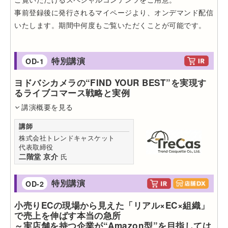
事前登録後に発行されるマイページより、オンデマンド配信
いたします。期間中何度もご覧いただくことが可能です。
特別講演
OD-1
ヨドバシカメラの“FIND YOUR BEST”を実現す
るライブコマース戦略と実例
講演概要を見る
講師
株式会社トレンドキャスケット
代表取締役
二階堂 京介
氏
特別講演
OD-2
小売りECの現場から見えた「リアル×EC×組織」
で売上を伸ばす本当の急所
～実店舗を持つ企業が“Amazon型”を目指しては