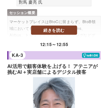
對馬 慶亮
氏
プロフィール
セッション概要
2010年入社。物流での受発注や電算業務等を経
マーケットプレイスはBtoCに留まらず、BtoB領
験。その後、スーパーマーケットを中心に卸売営
域においても普及しています。Siemens、
続きを読む
業を経験（都内、埼玉、東北エリア）。2022年よ
Airbus、トヨタ マテリアル ハンドリングなどグ
り現在所属の次世代ビジネス営業部へ配属とな
ローバルで450社以上が採用しているマーケット
12:15
～
12:55
り、主にECサイト運営企業への営業、自社ECス
プレイス基盤のMirakl。本セッションでは、その
トアの運営・商品仕入、ECビジネスソリュー
KA-3
Miraklより、マケプレの基本概念から、サプライ
ションサービスの推進を担当。
ヤーカタログの効率化、在庫リスク削減などBtoB
AI活用で顧客体験を上げる！ アテニアが
特有の課題と解決方法を解説し、欧米トップ企業
挑むAI＋実店舗によるデジタル接客
の最新事例を紹介します。
内容のレベル感
その他
参加対象者