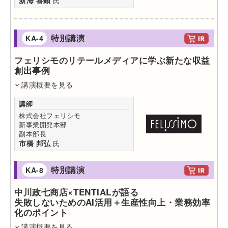
新海 喜顕
氏
特別講演
KA-4
フェリシモのリテールメディアに学ぶ新たな収益
創出事例
講演概要を見る
講師
株式会社フェリシモ
新事業開発本部
副本部長
市橋 邦弘
氏
特別講演
KA-8
中川政七商店×TENTIALが語る
失敗しないためのAI活用＋生産性向上・業務効率
化のポイント
講演概要を見る