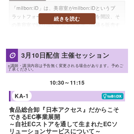
「milbon:iD」は、美容室がmilbon:iDというプ
ラットフォーム上にオンラインストアを開設、そ
続きを読む
の美容室で取り扱いがあるミルボン商品を販売す
るサービスです。顧客は利用している美容室から
購入する仕組みで、売上は美容室に計上されま
す。ECサイト運営・物流などをすべてミルボン
3月10日配信 主催セッション
が担うため、美容室は従来通り、実店舗での接客
※講師・講演内容は予告無く変更される場合があります。予めご
に集中することができます。サービスリリースか
了承ください。
ら順調に成長し、今年会員が100万人に到達する
10:30
～
11:15
見込みです。BtoB-ECビジネスの新たな事業戦略
のヒントを、講演を通じて提供します。
KA-1
※本セッションは2025年7月30日（水）に行われ
食品総合卸『日本アクセス』だからこそ
た「Digital Commerce Frontier 2025」の再放送
できるEC事業展開
です。
～自社ECストアを通して生まれたECソ
リューションサービスについて～
プロフィール