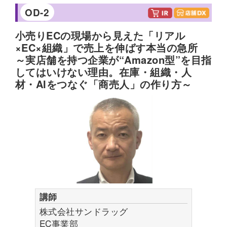
Shop」と、日本国内で最短当日配送を実現するヨ
OD-2
ドバシカメラのフルフィルメントのコラボレー
小売りECの現場から見えた「リアル
ションが実現するライブコマースの可能性を、実
×EC×組織」で売上を伸ばす本当の急所
例などを踏まえて解説します。
～実店舗を持つ企業が“Amazon型”を目指
してはいけない理由。在庫・組織・人
受講するメリット
材・AIをつなぐ「商売人」の作り方～
ライブコマースについて現状の市場と可能性をお
伝えします。
プロフィール
株式会社ファーストリテイリング、トヨタ自動車
東日本株式会社を経て、株式会社ピアズにて専務
取締役コーポレート統括本部長として東証グロー
スへ上場。2022年にトレンドキャスケットを立ち
講師
上げ、2025年よりヨドバシカメラの関連会社とな
株式会社サンドラッグ
る。現在はヨドバシグループの体験型店舗やライ
EC事業部