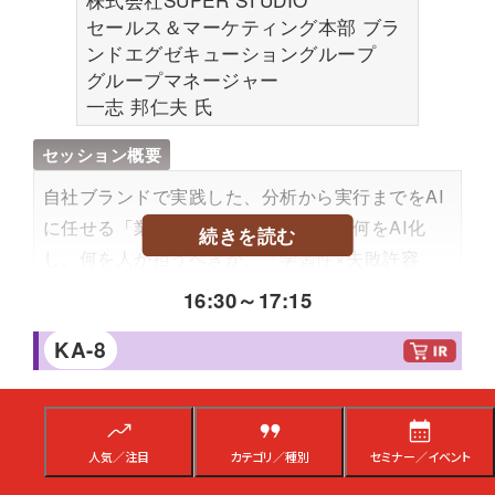
小売業におけるEC担当者・店舗運営担当者など
セールス＆マーケティング本部 ブラ
デジタルマーケティングの担当者
ンドエグゼキューショングループ
グループマネージャー
受講するメリット
一志 邦仁夫
氏
Googleの各サービスと店舗在庫を連携させ、顧客
セッション概要
の「今すぐ試したい」に応えられる具体施策を学
べます。
自社ブランドで実践した、分析から実行までをAI
EC・実店舗双方で顧客利便性を高め、売上向上
に任せる「業務変革」の実例を公開。何をAI化
続きを読む
につなげる実際の事例をご紹介します。
し、何を人が担うべきか、「学習性×失敗許容
度」による判断基準と、AIによる運用の鍵となる
16:30
～
17:15
こんなニーズや悩みにこたえられる内容です
「AI-Ready」なシステム基盤について解説。人が
実店舗とECの集客を同時に強化したい、店舗在
KA-8
「作業」から解放され「決断」に集中する、次世
庫の情報をオンライン上で効果的に活用したい、
代のEC運営ノウハウをお伝えします。
中川政七商店×TENTIALが語る
顧客が商品を探し回るストレスを解消し、スムー
失敗しないためのAI活用＋生産性向上・
内容のレベル感
ズに来店・購入につなげたいという課題を抱える
業務効率化のポイント
人気／注目
カテゴリ／種別
セミナー／イベント
小売事業者様に最適です。
大規模店舗向け・中規模向け