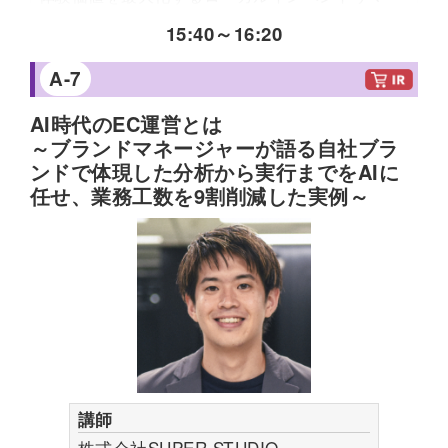
テールメディア広告エンジン、生成AI検索最適化
ケティングについて、概要を最新事例を交えご紹
15:40
～
16:20
サービス、EC向けAIチャットなどを含む、CX向
介します。
上生成AIソリューション「ZETA CXシリーズ」の
A-7
Googleのプラットフォームを活用し日常的な購買
開発・提供に取り組んでおり、コマースと
接点に商品情報や店舗在庫を正確に表示すること
AI時代のEC運営とは
CX（カスタマーエクスペリエンス）のリーディ
で、お客様が「探し回る」ストレスを解消し、最
～ブランドマネージャーが語る自社ブラ
ングカンパニーとして多数の国内大手サイトの売
適なチャネルへシームレスに繋げます。
ンドで体現した分析から実行までをAIに
上に貢献している。
任せ、業務工数を9割削減した実例～
内容のレベル感
大規模店舗向け・中規模向け
実店舗・ECをお持ちの企業様にBtoB ECの導入
を検討し始めた方から、既存業務の限界を感じて
いる方まで。基本的な概念から、事業成長に活か
せる実践的な活用例までをカバーします。
講師
参加対象者
株式会社SUPER STUDIO