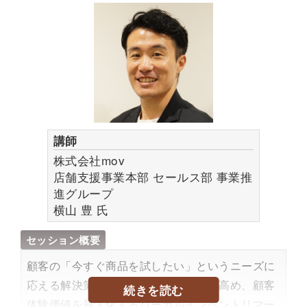
に蓄積・活用し、生成AIやAIチャットから正しく
認識される状態をつくるかが、今後の重要なポイ
ントです。
本セミナーでは、リテールメディアを軸に、海外
のトレンドや当社の実例を交えながら解説しま
す。
内容のレベル感
講師
中規模向け
株式会社mov
店舗支援事業本部 セールス部 事業推
参加対象者
進グループ
ブランド・リテールのEC担当者やマーケティン
横山 豊
氏
グ担当者
セッション概要
プロフィール
顧客の「今すぐ商品を試したい」というニーズに
2006年にZETA株式会社を設立し、代表取締役に
応える解決策として、顧客の利便性を高め、顧客
続きを読む
就任(現任)。現在はサイト内検索エンジンやリ
体験価値を最大化するローカルインベントリマー