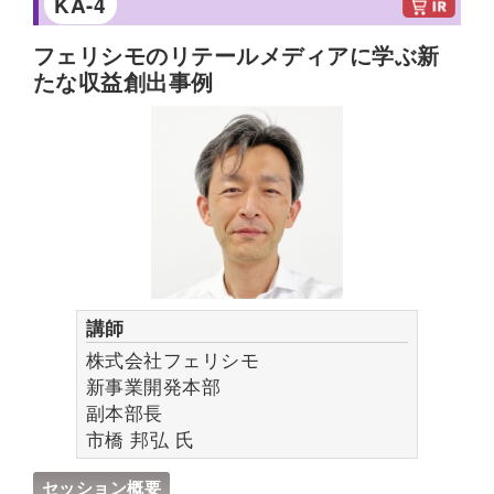
KA-4
しました。プロの美容接客をAIで再現する取り組
方へ。Mirakl の事例からマーケットプレイスによ
みの裏側や、顧客データとAIを掛け合わせて新た
フェリシモのリテールメディアに学ぶ新
る具体的解決策を知ることができます。
な体験価値を創出し、LTVを押し上げる戦略を語
たな収益創出事例
ります。
プロフィール
オービックにて ERP のセールスからキャリアを
プロフィール
スタートし、営業マネジメント業務を経験したの
1998年に株式会社アテニアへ入社以来、一貫して
ち、米国 SaaS の Zuora にてサブスクリプショ
通販業務に従事。2004年、販売企画課長就任、ロ
ン管理を提案するエンタープライズセールスに従
イヤルユーザープログラム、ポイント制度、CRM
事。これまで製造業、小売業などの業界を担当。
プログラム構築。2013年広告宣伝部長就任、レス
その後 Mirakl 株式会社へ入社し、現在は BtoB
ポンス広告のフルデジタル化推進、スキクレ戦略
講師
企業のセールスとしてマーケットプレイスの拡大
PRなど新しい仕組みや取り組みをリード。2024
株式会社フェリシモ
をご支援。
年に通販営業部部長就任。フォロープログラムの
新事業開発本部
刷新や値引きではない売り方へのシフト、定期シ
副本部長
ステム導入、デジタルマーケティング領域を改革
市橋 邦弘
氏
中。
セッション概要