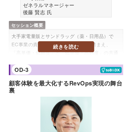
ブコマースを担当する。
ゼネラルマネージャー
後藤 賢志
氏
セッション概要
大手家電量販とサンドラッグ（薬・日用品）で
EC事業の責任者を歴任。その経験を踏まえ、
続きを読む
「高単価・低頻度」と「低単価・高頻度」の共通
課題に触れ、小売業全般におけるペインを解決す
るポイントをお届けします。
OD-3
顧客体験を最大化するRevOps実現の舞台
プロフィール
裏
秋葉原をはじめ5大都市圏に店舗展開している
DOSVパーツ専門店の「TSUKUMO」で店長、エ
リア長を経験、事業譲渡後の株式会社 Project
Whiteでは秋葉原本店店長、営業本部長を経て
2018年に代表取締役社長。2021年7月より大手企