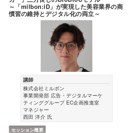
画。meviyの開発、サービス立ち上げに従事。
～「milbon:iD」が実現した美容業界の商
2018年より事業部長に就任、事業責任者として販
慣習の維持とデジタル化の両立～
売・開発部門を担当。2023年より企業体執行役員
に就任、欧米事業統括としてグローバルでの事業
成長を牽引。
講師
株式会社ミルボン
事業開発部 広告・デジタルマーケ
ティンググループ EC企画推進室
マネジャー
西田 洋介
氏
セッション概要