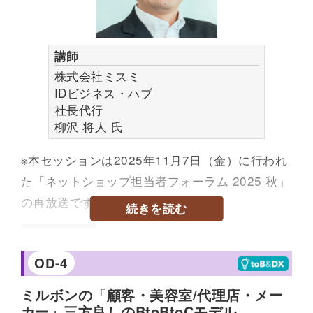
業のインターネット事業責任者となり、2023年度
に楽天市場で総合グランプリ、2024年度にau
PAYマーケットで総合グランプリ、2025年度に楽
講師
天市場で総合賞3位を獲得。
株式会社ミスミ
IDビジネス・ハブ
社長代行
柳沢 将人
氏
※本セッションは2025年11月7日（金）に行われ
た「ネットショップ担当者フォーラム 2025 秋」
の再放送です。
続きを読む
プロフィール
株式会社インクスに入社後、株式会社アマダマシ
OD-4
ンツールを経て2016年株式会社ミスミへ入社、ミ
ミルボンの「顧客・美容室/代理店・メー
スミの新規事業である「meviy」の事業開発に参
カー」三方良しのBtoBtoCモデル