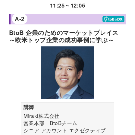
ど、当社の強みを活かした自社ECストア「Smile
11:25
～
12:05
Spoon」運営を通じて生まれた当社だからこそ提
A-2
供できるECビジネスソリューションについて、
具体的なサービス内容を踏まえてご説明いたしま
BtoB 企業のためのマーケットプレイス
す。
～欧米トップ企業の成功事例に学ぶ～
内容のレベル感
大規模店舗向け・中規模向け・モール店舗向け・
その他
当社だからこそできるECビジネスソリューショ
ン（ドロップシッピングサービス、EC物流代
行）についてをご説明。
講師
参加対象者
Mirakl株式会社
営業本部 BtoBチーム
EC販売での新規参入、または課題をお持ちのす
シニア アカウント エグゼクティブ
べての企業様