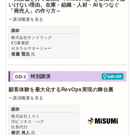
いけない理由。在庫・組織・人材・AIをつなぐ
「商売人」の作り方～
講演概要を見る
講師
株式会社サンドラッグ
EC事業部
ゼネラルマネージャー
後藤 賢志
氏
特別講演
OD-3
顧客体験を最大化するRevOps実現の舞台裏
講演概要を見る
講師
株式会社ミスミ
IDビジネス・ハブ
社長代行
柳沢 将人
氏