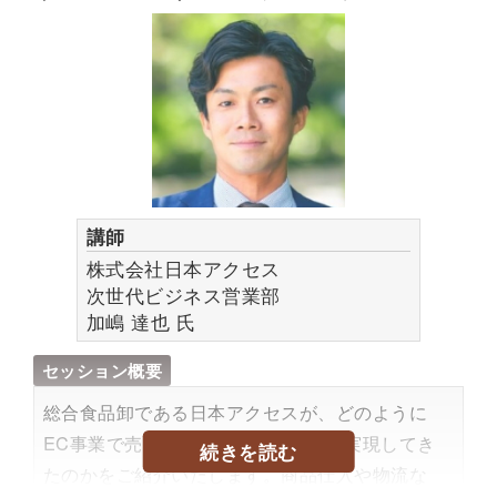
2007年に株式会社ミルボンに入社。2018年から
現部署にてサロン出店型ECサービス
（millbon:iD）の企画運営を行っています。
講師
株式会社日本アクセス
次世代ビジネス営業部
加嶋 達也
氏
セッション概要
総合食品卸である日本アクセスが、どのように
EC事業で売上拡大、サービス展開を実現してき
続きを読む
たのかをご紹介いたします。商品仕入や物流な