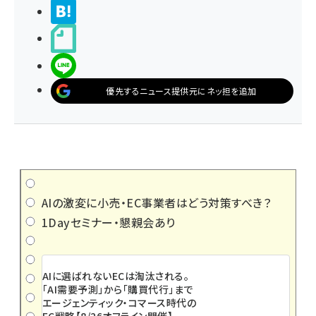
>ブクマする
noteで書く
LINEで送る
優先するニュース提供元にネッ担を追加
AIの激変に小売・EC事業者はどう対策すべき？
1Dayセミナー・懇親会あり
AIに選ばれないECは淘汰される。
「AI需要予測」から「購買代行」まで
エージェンティック・コマース時代の
EC戦略【8/26オフライン開催】