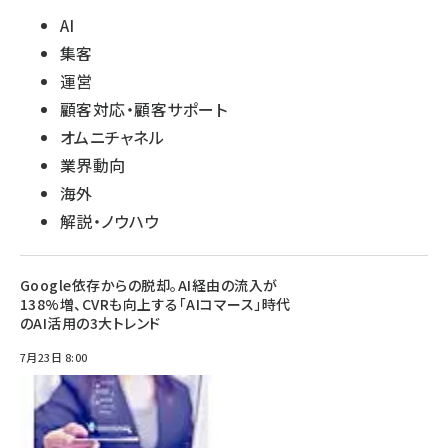
AI
集客
運営
顧客対応・顧客サポート
オムニチャネル
業界動向
海外
解説・ノウハウ
Google依存からの脱却。AI経由の流入が
138%増、CVRも向上する「AIコマース」時代
のAI活用の3大トレンド
7月23日 8:00