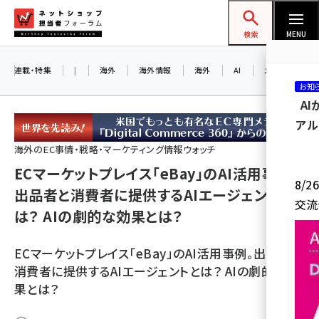
メ
ネットショップ担当者フォーラム
イ
検索
MENU
ン
コ
連載・特集
|
海外
海外情報
海外
AI
メタバース
お知
ン
A
テ
アル
ン
ツ
海外のEC事情・戦略・マーケティング情報ウォッチ
amazon (2259)
に
ECマーケットプレイス「eBay」のAI活用事例。
8/
yahoo (1908)
移
出品者と消費者に提供するAIエージェントと
交流
動
は？ AIの劇的な効果とは？
楽天 (1876)
ecbeing (1211)
ECマーケットプレイス「eBay」のAI活用事例。出品者と
アスクル (1122)
消費者に提供するAIエージェントとは？ AIの劇的な効
果とは？
base (1083)
ビィ・フォアード (781)