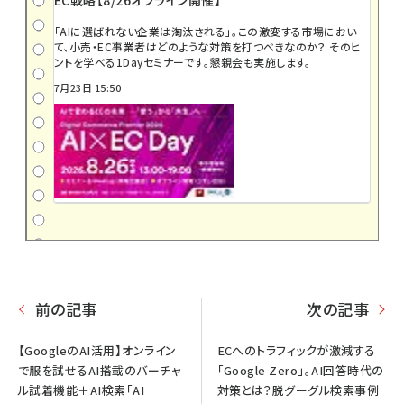
「AIに選ばれない企業は淘汰される」――。この激変する市場におい
て、小売・EC事業者はどのような対策を打つべきなのか？ そのヒ
ントを学べる1Dayセミナーです。懇親会も実施します。
7月23日 15:50
前の記事
次の記事
【GoogleのAI活用】オンライン
ECへのトラフィックが激減する
で服を試せるAI搭載のバーチャ
「Google Zero」。AI回答時代の
ル試着機能＋AI検索「AI
対策とは？脱グーグル検索事例