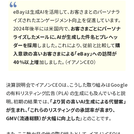
eBayは生成AIを活用して、お客さまとのパーソナラ
イズされたエンゲージメント向上を促進しています。
2024年後半には米国内で、
お客さまごとにパーソナ
ライズしたメールに、AIが生成した件名とプレヘッ
ダーを採用
しました。これにより、従前と比較して
購
入意欲の高いお客さまによる「eBay」への訪問が
40%以上増
加しました。（イアノンCEO）
決算説明会でイアノンCEOは、こうした取り組みはGoogle
の有料リスティング広告（PLA）の生成にも及んでいると説
明。初期の結果では、
「より質の高いAI生成による代替案」
が生まれ、「これらのリスティングの承認率が高まり、
GMV（流通総額）が大幅に向上した
」とのことです。
また、ここ数か月の他の取り組みとして、イアノンCEOは