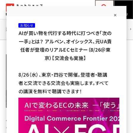
メ
ネットショップ担当者フォーラム
イ
検索
MENU
ン
お知らせ
コ
連載・特集
|
海外
海外情報
海外
AI
メタバース
AIが買い物を代行する時代に打つべき「次の
ン
一手」とは？ アルペン、オイシックス、元UA責
テ
任者が登壇のリアルECセミナー（8/26＠東
ン
天井 秀和
京）【交流会も実施】
ツ
ネットショップ担当者フォーラム プログラム委員代表兼編集顧問
amazon (2246)
に
8/26（水）、東京・四谷で開催。登壇者・聴講
yahoo (1900)
移
者と交流できる交流会も実施します。すべて
動
楽天 (1871)
の講演を無料で聴講できます！
ecbeing (1207)
アスクル (1119)
JECCICA ジャパンEコマースコンサルタント協会
理事
base (1071)
インフォマークス株式会社
代表取締役社長
ビィ・フォアード (773)