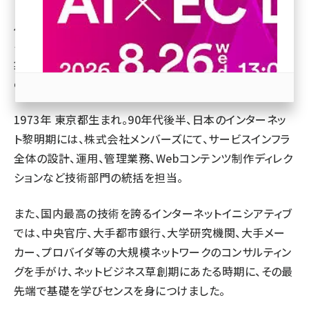
INFOMARKS Marketing Systems Inc. （米国ロサンゼ
ルス市） Founder and CEO
revico (739)
ネットショップ担当者フォーラム プログラム委員代表兼編
集顧問（Editor&representative of steering
committee）
1973年 東京都生まれ。90年代後半、日本のインターネッ
ト黎明期には、株式会社メンバーズにて、サービスインフラ
参加登録はこちら↑
全体の設計、運用、管理業務、Webコンテンツ制作ディレク
ションなど技術部門の統括を担当。
また、国内最高の技術を誇るインターネットイニシアティブ
では、中央官庁、大手都市銀行、大学研究機関、大手メー
カー、プロバイダ等の大規模ネットワークのコンサルティン
グを手がけ、ネットビジネス草創期にあたる時期に、その最
先端で基礎を学びセンスを身につけました。