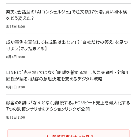
楽天、会話型の「AIコンシェルジュ」で注文額17％増。買い物体験
をどう変えた？
8月5日 8:00
成功事例を真似しても成果は出ない！？「自社だけの答え」を見つ
けよう【ネッ担まとめ】
8月4日 8:00
LINEは「売る場」ではなく「距離を縮める場」。阪急交通社・宇和川
匠氏が語る、顧客の意思決定を支えるデジタル戦略
8月3日 8:00
顧客の8割は「なんとなく」離脱する。ECリピート売上を最大化する
7つの鉄板シナリオをアクションリンクが公開
8月3日 7:00
新着記事をもっと見る