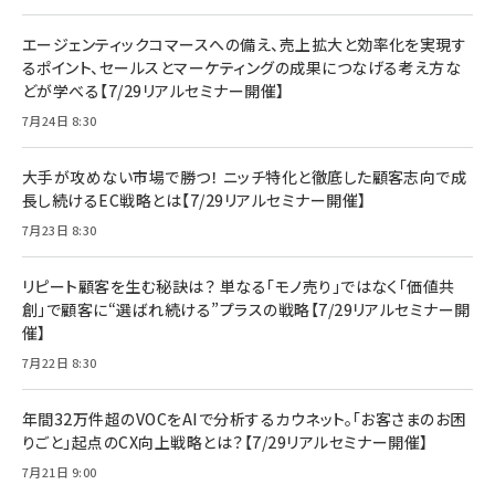
エージェンティックコマースへの備え、売上拡大と効率化を実現す
るポイント、セールスとマーケティングの成果につなげる考え方な
どが学べる【7/29リアルセミナー開催】
7月24日 8:30
大手が攻めない市場で勝つ！ ニッチ特化と徹底した顧客志向で成
長し続けるEC戦略とは【7/29リアルセミナー開催】
7月23日 8:30
リピート顧客を生む秘訣は？ 単なる「モノ売り」ではなく「価値共
創」で顧客に“選ばれ続ける”プラスの戦略【7/29リアルセミナー開
催】
7月22日 8:30
年間32万件超のVOCをAIで分析するカウネット。「お客さまのお困
りごと」起点のCX向上戦略とは？【7/29リアルセミナー開催】
7月21日 9:00