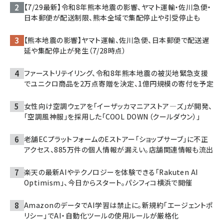
【7/29最新】令和8年熊本地震の影響、ヤマト運輸・佐川急便・
日本郵便が配送制限、熊本全域で集配停止や引受停止も
【熊本地震の影響】ヤマト運輸、佐川急便、日本郵便で配送遅
延や集配停止が発生（7/28時点）
ファーストリテイリング、令和8年熊本地震の被災地緊急支援
でユニクロ商品を2万点寄贈を決定、1億円規模の寄付を予定
女性向け空調ウェアを「イーザッカマニアストア―ズ」が開発、
「空調風神服」を採用した「COOL DOWN（クールダウン）」
老舗ECプラットフォームのEストアー「ショップサーブ」に不正
アクセス、885万件の個人情報が漏えい。店舗関連情報も流出
楽天の最新AIやテクノロジーを体験できる「Rakuten AI
Optimism」、今日からスタート。パシフィコ横浜で開催
AmazonのデータでAI学習は禁止に。新規約「エージェントポ
リシー」でAI・自動化ツールの使用ルールが厳格化