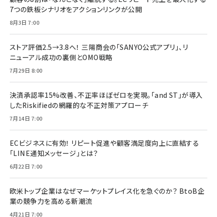
7つの鉄板シナリオをアクションリンクが公開
8月3日 7:00
ストア評価2.5→3.8へ！ 三陽商会の「SANYO公式アプリ」、リ
ニューアル成功の裏側とOMO戦略
7月29日 8:00
決済承認率15%改善、不正率ほぼゼロを実現。「and ST」が導入
したRiskifiedの網羅的な不正対策アプローチ
7月14日 7:00
ECビジネスに有効！ リピート促進や顧客満足度向上に直結する
「LINE通知メッセージ」とは？
6月22日 7:00
欧米トップ企業はなぜマーケットプレイス化を急ぐのか？ BtoB企
業の競争力を高める新潮流
4月21日 7:00