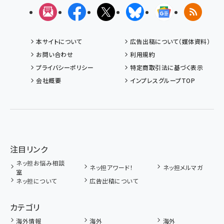
メルマガ
Facebook
X(エックス)
Bluesky
Googleニュ
RSS
本サイトについて
広告出稿について（媒体資料）
お問い合わせ
利用規約
プライバシーポリシー
特定商取引法に基づく表示
会社概要
インプレスグループTOP
注目リンク
ネッ担お悩み相談
ネッ担アワード！
ネッ担メルマガ
室
ネッ担について
広告出稿について
カテゴリ
海外情報
海外
海外