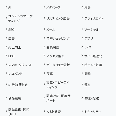
AI
メタバース
集客
コンテンツマーケ
リスティング広告
アフィリエイト
ティング
SEO
メール
ソーシャル
広告
音声ショッピング
アプリ
売上向上
会員制度
CRM
LPO
アクセス解析
サイト最適化
スマホ・タブレット
データ・競合分析
ポイント制度
レコメンド
写真
動画
文章・コピーライ
広告効果測定
運営
ティング
顧客対応・顧客サ
価格戦略
物流・配送
ポート
商品企画・開発
人材・教育
セキュリティ
（MD）