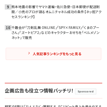
熊本地震の影響でヤマト運輸・佐川急便・日本郵便が配送制
限／小売のプロが語るオムニチャネル成功の条件【ネッ担アク
セスランキング】
千趣会が「刀剣乱舞 ONLINE」「SPY×FAMILY」「くまのプー
さん」「ズートピア2」などのキャラクターおせちを「ベルメゾン
ネット」で販売
人気記事ランキングをもっと見る
企画広告も役立つ情報バッチリ！
Sponsored
顧客の8割は「なんとなく」離脱する。ECリピート売上を最大化する