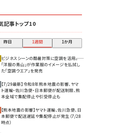
revico (738)
気記事トップ10
昨日
1週間
1か月
ビジネスシーンの酷暑対策に空調を活用――。
「洋服の青山」が作業服のイメージを払拭し
た「空調ウエア」を発売
【7/29最新】令和8年熊本地震の影響、ヤマ
ト運輸・佐川急便・日本郵便が配送制限、熊
本全域で集配停止や引受停止も
【熊本地震の影響】ヤマト運輸、佐川急便、日
本郵便で配送遅延や集配停止が発生（7/28
時点）