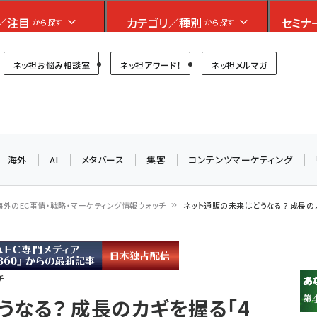
フォーラム
／注目
カテゴリ／種別
セミナ
から探す
から探す
プ担当者フォーラム
ネッ担お悩み相談室
ネッ担アワード！
ネッ担メルマガ
お知らせ
AIが買い物を代行する時代に打つべき「次の一手」とは？
アルペン、オイシックス、元UA責任者が登壇のリアルECセ
海外
AI
メタバース
集客
コンテンツマーケティング
ミナー（8/26＠東京）【交流会も実施】
8/26（水）、東京・四谷で開催。登壇者・聴講者と交流できる
海外のEC事情・戦略・マーケティング情報ウォッチ
ネット通販の未来はどうなる？ 成長のカ
交流会も実施します。すべての講演を無料で聴講できます！
チ
うなる？ 成長のカギを握る「4