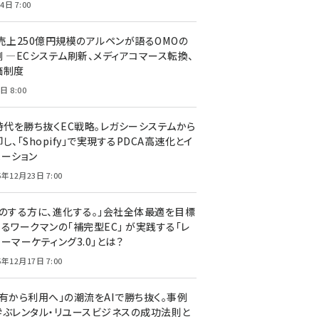
4日 7:00
C売上250億円規模のアルペンが語るOMOの
側 ―ECシステム刷新、メディアコマース転換、
価制度
日 8:00
I時代を勝ち抜くEC戦略。レガシーシステムから
し、「Shopify」で実現するPDCA高速化とイ
ベーション
5年12月23日 7:00
声のする方に、進化する。」会社全体最適を目標
するワークマンの「補完型EC」 が実践する「レ
ーマーケティング3.0」とは？
5年12月17日 7:00
所有から利用へ」の潮流をAIで勝ち抜く。事例
学ぶレンタル・リユースビジネスの成功法則と