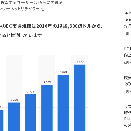
で検索するユーザーは55%にのぼる
ンターネットリテイラー社
決
「a
のEC市場規模は2016年の1兆8,600億ドルから、
対
7月1
する
と推測しています。
E
向
6月2
欧
ぐ
4月2
サ
時代
Pl
の