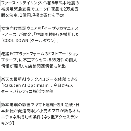
ファーストリテイリング、令和8年熊本地震の
被災地緊急支援でユニクロ商品を2万点寄
贈を決定、1億円規模の寄付を予定
女性向け空調ウェアを「イーザッカマニアス
トア―ズ」が開発、「空調風神服」を採用した
「COOL DOWN（クールダウン）」
老舗ECプラットフォームのEストアー「ショッ
プサーブ」に不正アクセス、885万件の個人
情報が漏えい。店舗関連情報も流出
楽天の最新AIやテクノロジーを体験できる
「Rakuten AI Optimism」、今日からス
タート。パシフィコ横浜で開催
熊本地震の影響でヤマト運輸・佐川急便・日
本郵便が配送制限／小売のプロが語るオム
ニチャネル成功の条件【ネッ担アクセスラン
キング】