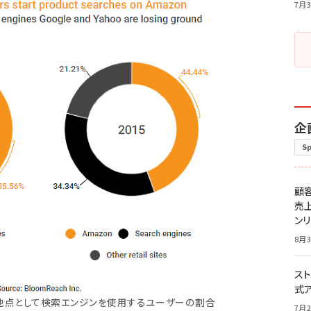
7月3
企
S
顧
売
ン
8月3
スト
式
ト地点として検索エンジンを使用するユーザーの割合
7月2