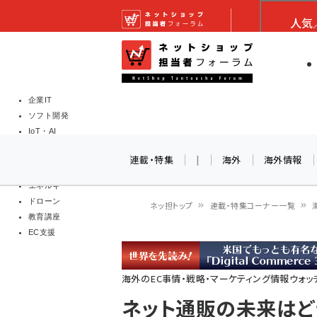
メ
ネットショップ担当者
人気
イ
EC担当者
ネットショッ
ン
Web担当者
コ
製品導入
ン
企業IT
ソフト開発
テ
IoT・AI
ン
DCクラウド
連載・特集
|
海外
海外情報
研究・調査
ツ
エネルギー
に
ドローン
ネッ担トップ
連載・特集コーナー一覧
移
教育講座
パ
EC支援
動
ン
海外のEC事情・戦略・マーケティング情報ウォッ
く
ネット通販の未来はど
ず