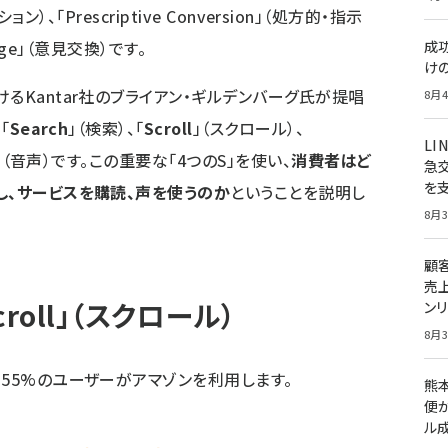
ション）、「Prescriptive Conversion」（処方的・指示
ange」（意見交換）です。
成
け
るKantar社のブライアン・ギルデンバーグ氏が提唱
8月4
「
Search
」（検索）、「
Scroll
」（スクロール）、
LI
」（音声）です。この重要な「4つのS」を使い、
消費者はど
急
を
し、サービスを購読、声を使うのか
ということを説明し
8月3
顧
売
croll」（スクロール）
ン
8月3
、55%のユーザーがアマゾンを利用します。
熊
便
ル