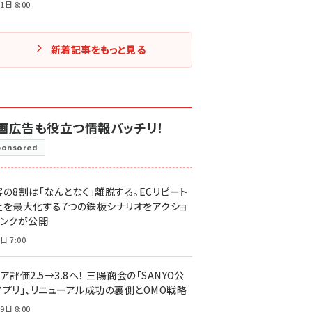
1日 8:00
新着記事をもっと見る
画広告も役立つ情報バッチリ！
ponsored
客の8割は「なんとなく」離脱する。ECリピート
上を最大化する7つの鉄板シナリオをアクショ
リンクが公開
日 7:00
ア評価2.5→3.8へ！ 三陽商会の「SANYO公
アプリ」、リニューアル成功の裏側とOMO戦略
9日 8:00