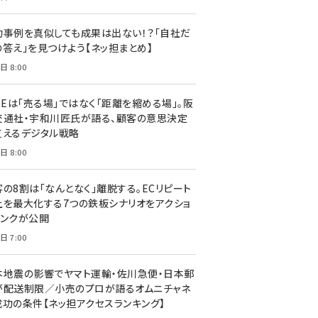
功事例を真似しても成果は出ない！？「自社だ
の答え」を見つけよう【ネッ担まとめ】
日 8:00
NEは「売る場」ではなく「距離を縮める場」。阪
交通社・宇和川匠氏が語る、顧客の意思決定
支えるデジタル戦略
日 8:00
客の8割は「なんとなく」離脱する。ECリピート
上を最大化する7つの鉄板シナリオをアクショ
リンクが公開
日 7:00
本地震の影響でヤマト運輸・佐川急便・日本郵
が配送制限／小売のプロが語るオムニチャネ
成功の条件【ネッ担アクセスランキング】