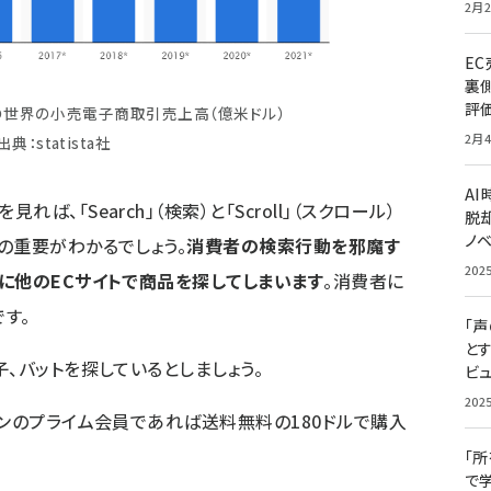
2月2
E
裏
評
での世界の小売電子商取引売上高（億米ドル）
2月4
出典：statista社
A
、「Search」（検索）と「Scroll」（スクロール）
脱却
ノ
の重要がわかるでしょう。
消費者の検索行動を邪魔す
202
に他のECサイトで商品を探してしまいます
。消費者に
す。
「
と
、バットを探しているとしましょう。
ビュ
202
ゾンのプライム会員であれば送料無料の180ドルで購入
「
で