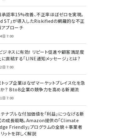
済承認率15%改善、不正率ほぼゼロを実現。
nd ST」が導入したRiskifiedの網羅的な不正
策アプローチ
4日 7:00
Cビジネスに有効！ リピート促進や顧客満足度
上に直結する「LINE通知メッセージ」とは？
2日 7:00
米トップ企業はなぜマーケットプレイス化を急
のか？ BtoB企業の競争力を高める新潮流
1日 7:00
ステナブルな付加価値を「利益」につなげる新
の成長戦略。Amazon提供の「Climate
edge Friendly」プログラムの全貌＋事業者
メリットを詳しく解説