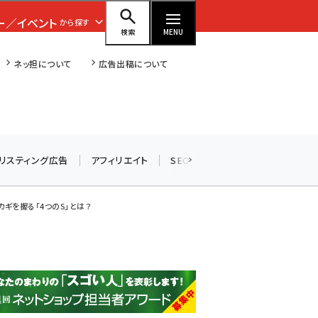
ー／イベント
から探す
検索
MENU
ネッ担について
広告出稿について
amazon (2243)
リスティング広告
アフィリエイト
SEO
メール
ソーシャル
yahoo (1898)
楽天 (1869)
ギを握る「4つのS」とは？
ecbeing (1205)
アスクル (1115)
base (1070)
ビィ・フォアード (772)