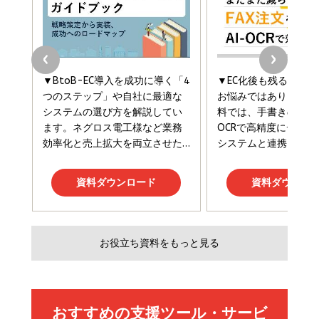
￥3,190
ママ投資家が育休中に１億貯めた株式投資
￥2,420
￥1,870
フィードバック経営 「沈黙の組織」から「高め合う
マーケティングの真実 P&G・グリコで学んだ失敗
組織」へ
と成長の法則
組織の成果を最大化する ルールのデザイン
￥3,080
￥2,200
￥1,980
Amazonランキングをもっと見る
Amazonランキングをもっと見る
Amazonランキングをもっと見る