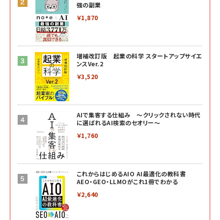
強の副業
￥1,870
増補改訂版 起業の科学 スタートアップサイエ
ンスVer.2
￥3,520
AIで集客する仕組み ～クリックされない時代
に選ばれるAI検索のセオリー～
￥1,760
これからはじめるAIO AI最適化の教科書
AEO・GEO・LLMOがこれ1冊でわかる
￥2,640