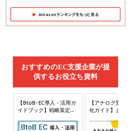
Amazonランキングをもっと見る
Amazon マーケティング・セールス全般関連書籍 の
Amazon ビジネス・経済関連書籍 の売れ筋ランキン
Amazon 経営戦略関連書籍 の売れ筋ランキング
売れ筋ランキング
グ
更新日時：2026/06/26 19:05
更新日時：2026/06/26 19:05
更新日時：2026/06/26 19:05
2億円を売り上げたプロが教える note×AI 最強の
anan(アンアン)2026/07/01号 No.2501[魅せる
ベインキャピタル 企業価値向上力の秘密
副業
カラダ2026／宮舘涼太]
￥2,640
￥1,870
￥880
イシューからはじめよ［改訂版］――知的生産の「シンプ
小さな会社は戦略が9割
anan(アンアン)2026/06/24号 No.2500増刊
ルな本質」
スペシャルエディション[王道エンタメの矜持／
￥1,980
BTS]
￥2,200
￥1,100
ドリルを売るには穴を売れ
経営メモ 16年の起業家人生で得た知見
anan(アンアン)2026/07/08号 No.2502[2026
￥1,815
￥2,750
年後半、あなたの恋と運命／山田涼介]
￥880
Brand Shift(ブランド・シフト): 「信頼」で選ばれ
影響力の武器［新版］：人を動かす七つの原理
る時代の成長戦略