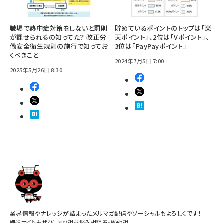
職場で熱中症対策をしないと罰則
貯めているポイントのトップは「楽
が課せられるの知ってた？ 改正労
天ポイント」、2位は「Vポイント」、
働安全衛生規則の施行で知ってお
3位は「PayPayポイント」
くべきこと
2024年7月5日 7:00
2025年5月26日 8:30
業界情報やナレッジが詰まったメルマガ配信やソーシャルもよろしくです！
姉妹サイトもぜひ：
ネッ担お悩み相談室
・
Web担