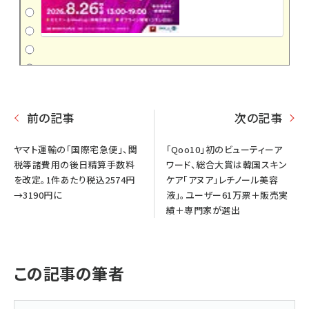
前の記事
次の記事
ヤマト運輸の「国際宅急便」、関
「Qoo10」初のビューティーア
税等諸費用の後日精算手数料
ワード、総合大賞は韓国スキン
を改定。1件あたり税込2574円
ケア「アヌア」レチノール美容
→3190円に
液」。ユーザー61万票＋販売実
績＋専門家が選出
この記事の筆者