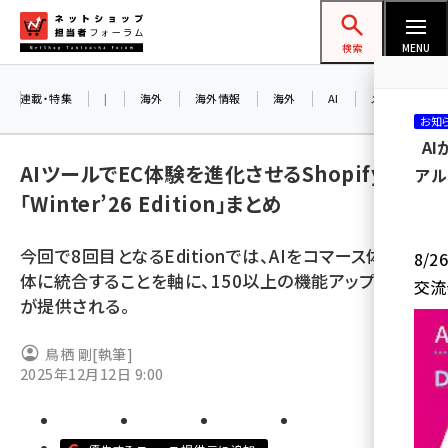
メ
ネットショップ担当者フォーラム
イ
検索
MENU
ン
コ
連載・特集
|
海外
海外情報
海外
AI
メタバース
お知
ン
A
テ
AIツールでEC体験を進化させるShopifyの
アル
ン
「Winter’26 Edition」まとめ
ツ
amazon (2246)
に
今回で8回目となるEditionでは、AIをコマース体験全
8/
yahoo (1900)
移
体に統合することを軸に、150以上の機能アップデート
交流
動
楽天 (1871)
が提供される。
ecbeing (1207)
鳥栖 剛
[執筆]
アスクル (1119)
2025年12月12日 9:00
base (1071)
ビィ・フォアード (773)