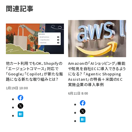
関連記事
他カート利用でもOK、Shopifyの
Amazonの「AIショッピング」機能
「エージェントコマース」対応で
や知見を自社ECに導入できるよう
「Google」「Copilot」が新たな販
になる？ 「Agentic Shopping
路になる新たな取り組みとは？
Assistant」の特長＋米国のEC
実施企業の導入事例
1月19日 10:00
6月11日 8:00