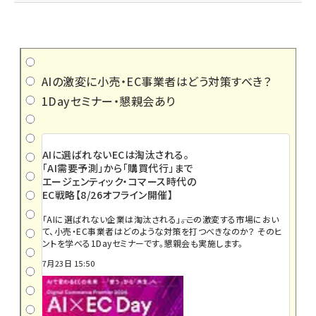
AIの激変に小売・EC事業者はどう対策すべき？
1Dayセミナー・懇親会あり
AIに選ばれないECは淘汰される。
「AI需要予測」から「購買代行」まで
エージェンティック・コマース時代の
EC戦略【8/26オフライン開催】
「AIに選ばれない企業は淘汰される」――。この激変する市場におい
て、小売・EC事業者はどのような対策を打つべきなのか？ そのヒ
ントを学べる1Dayセミナーです。懇親会も実施します。
7月23日 15:50