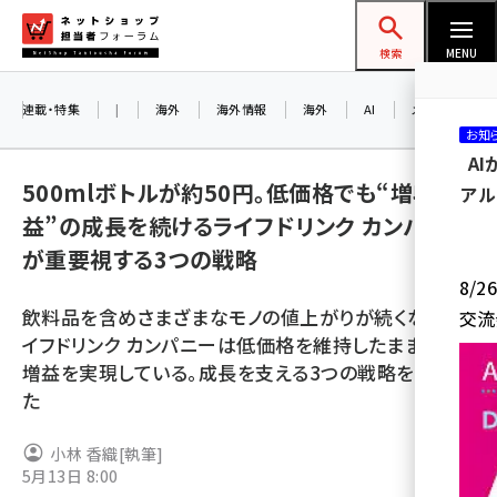
メ
ネットショップ担当者フォーラム
イ
検索
MENU
ン
コ
連載・特集
|
海外
海外情報
海外
AI
メタバース
お知
ン
A
テ
500mlボトルが約50円。低価格でも“増収増
アル
ン
益”の成長を続けるライフドリンク カンパニー
ツ
amazon (2249)
が重要視する3つの戦略
に
8/
yahoo (1901)
移
飲料品を含めさまざまなモノの値上がりが続くなか、ラ
交流
動
楽天 (1871)
イフドリンク カンパニーは低価格を維持したまま増収
増益を実現している。成長を支える3つの戦略を取材し
ecbeing (1207)
た
アスクル (1119)
小林 香織
[執筆]
base (1077)
5月13日 8:00
ビィ・フォアード (773)