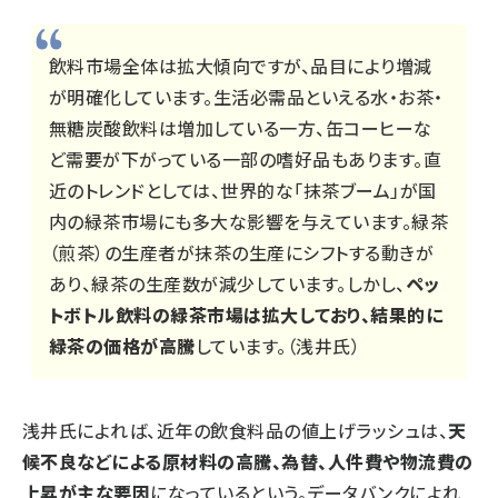
飲料市場全体は拡大傾向ですが、品目により増減
が明確化しています。生活必需品といえる水・お茶・
無糖炭酸飲料は増加している一方、缶コーヒーな
ど需要が下がっている一部の嗜好品もあります。直
近のトレンドとしては、世界的な「抹茶ブーム」が国
内の緑茶市場にも多大な影響を与えています。緑茶
（煎茶）の生産者が抹茶の生産にシフトする動きが
あり、緑茶の生産数が減少しています。しかし、
ペッ
トボトル飲料の緑茶市場は拡大しており、結果的に
緑茶の価格が高騰
しています。（浅井氏）
浅井氏によれば、近年の飲食料品の値上げラッシュは、
天
候不良などによる原材料の高騰、為替、人件費や物流費の
上昇が主な要因
になっているという。データバンクによれ