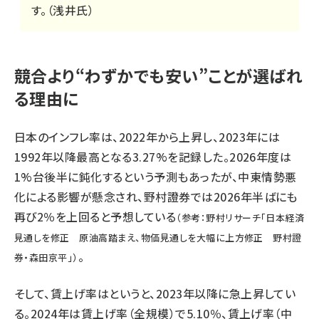
す。（浅井氏）
競合より“わずかでも安い”ことが選ばれ
る理由に
日本のインフレ率は、2022年から上昇し、2023年には
1992年以降最高となる3.27%を記録した。2026年度は
1%台後半に鈍化するという予測もあったが、中東情勢悪
化による影響が懸念され、野村證券では2026年半ばにも
再び2％を上回ると予想している
（参考：野村リサーチ「
日本経済
見通しを修正 原油高踏まえ、物価見通しを大幅に上方修正 野村證
。
券・森田京平
」）
そして、賃上げ率はというと、2023年以降に急上昇してい
る。2024年は賃上げ率（全規模）で5.10％、賃上げ率（中