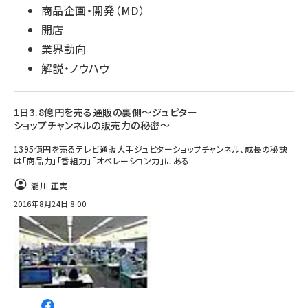
商品企画・開発（MD）
開店
業界動向
解説・ノウハウ
1日3.8億円を売る通販の裏側～ジュピター
ショップチャンネルの販売力の秘密～
1395億円を売るテレビ通販大手ジュピターショップチャンネル、成長の秘訣
は「商品力」「番組力」「オペレーション力」にある
瀧川 正実
2016年8月24日 8:00