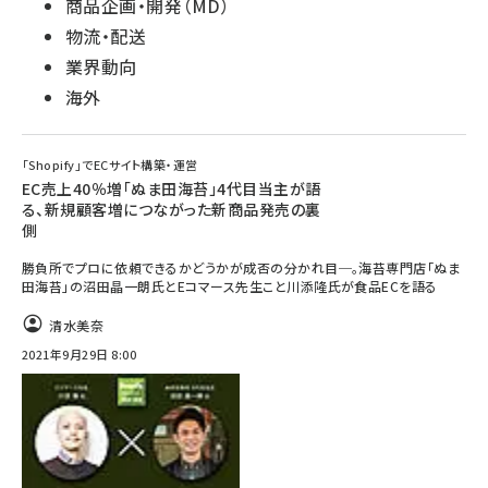
商品企画・開発（MD）
物流・配送
業界動向
海外
「Shopify」でECサイト構築・運営
EC売上40％増「ぬま田海苔」4代目当主が語
る、新規顧客増につながった新商品発売の裏
側
勝負所でプロに依頼できるかどうかが成否の分かれ目─。海苔専門店「ぬま
田海苔」の沼田晶一朗氏とEコマース先生こと川添隆氏が食品ECを語る
清水美奈
2021年9月29日 8:00