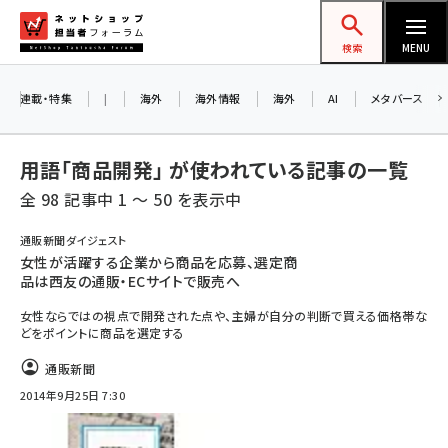
メ
ネットショップ担当者フォーラム
イ
検索
MENU
ン
お知らせ
コ
連載・特集
|
海外
海外情報
海外
AI
メタバース
AIが買い物を代行する時代に打つべき「次の
ン
一手」とは？ アルペン、オイシックス、元UA責
テ
用語「商品開発」 が使われている記事の一覧
任者が登壇のリアルECセミナー（8/26＠東
ン
京）【交流会も実施】
全 98 記事中 1 ～ 50 を表示中
ツ
amazon (2255)
に
通販新聞ダイジェスト
8/26（水）、東京・四谷で開催。登壇者・聴講
女性が活躍する企業から商品を応募、選定商
yahoo (1906)
移
者と交流できる交流会も実施します。すべて
品は西友の通販・ECサイトで販売へ
動
楽天 (1874)
の講演を無料で聴講できます！
女性ならではの視点で開発された点や、主婦が自分の判断で買える価格帯な
どをポイントに商品を選定する
ecbeing (1210)
通販新聞
アスクル (1122)
2014年9月25日 7:30
base (1081)
ビィ・フォアード (776)