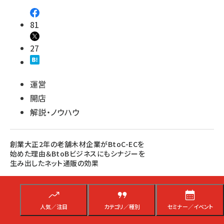
81
27
運営
開店
解説・ノウハウ
創業大正2年の老舗木材企業がBtoC-ECを
始めた理由＆BtoBビジネスにもシナジーを
生み出したネット通販の効果
木材の生産・販売、建築資材製造、緑化造園などBtoBビジネスを行うイワク
ラがBtoC向けECサイトを開設した理由や、大口取引にもつながった商品開
発とは？
人気／注目
カテゴリ／種別
セミナー／イベント
小林 義法