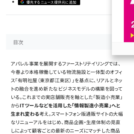
優先するニュース提供元に追加
revico (737)
目次
参加
アパレル事業を展開するファーストリテイリングでは、
今春より本格稼働している物流施設と一体型のオフィ
ス「有明社屋（東京都江東区）」を基点に、リアルとネッ
トの融合を進め新たなビジネスモデルの構築を図って
いる。これまでの実店舗販売を軸とした「製造小売業」
から
ITツールなどを活用した「情報製造小売業」へと
生まれ変わる
考え。スマートフォン版通販サイトの大幅
なリニューアルをはじめ、商品企画・生産体制の見直
しによって顧客ごとの最新のニーズにマッチした商品