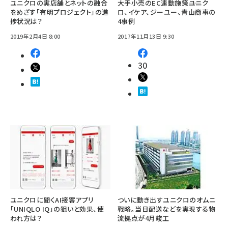
ユニクロの実店舗とネットの融合
大手小売のEC連動施策――ユニク
をめざす「有明プロジェクト」の進
ロ、イケア、ジーユー、青山商事の
捗状況は？
4事例
2019年2月4日 8:00
2017年11月13日 9:30
30
ユニクロに聞くAI接客アプリ
ついに動き出すユニクロのオムニ
「UNIQLO IQ」の狙いと効果、使
戦略。当日配送などを実現する物
われ方は？
流拠点が4月竣工