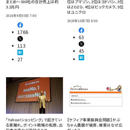
まとめ～300社の合計売上は約
位はアマゾン。2位はヨドバシ、3位
3.2兆円
はZOZO、4位はビックカメラ、5位
はユニクロ
2016年9月30日 7:00
2020年10月7日 8:00
1766
63
113
45
27
「Yahoo!ショッピング」で起きてい
【ケフィア事業振興会問題】かぶ
る客離れ。ポイント戦略の転換、出
ちゃん農園が破産、被害はなぜ広