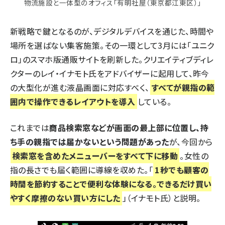
物流施設と一体型のオフィス「有明社屋（東京都江東区）」
新戦略で鍵となるのが、デジタルデバイスを通じた、時間や
場所を選ばない集客施策。その一環として3月には「ユニク
ロ」のスマホ版通販サイトを刷新した。クリエイティブディレ
クターのレイ・イナモト氏をアドバイザーに起用して、昨今
の大型化が進む液晶画面に対応すべく、
すべてが親指の範
囲内で操作できるレイアウトを導入
している。
これまでは
商品検索窓などが画面の最上部に位置し、持
ち手の親指では届かないという問題があった
が、今回から
検索窓を含めたメニューバーをすべて下に移動
。女性の
指の長さでも届く範囲に導線を収めた。「
1秒でも顧客の
時間を節約することで便利な体験になる。できるだけ買い
やすく摩擦のない買い方にした
」（イナモト氏）と説明。