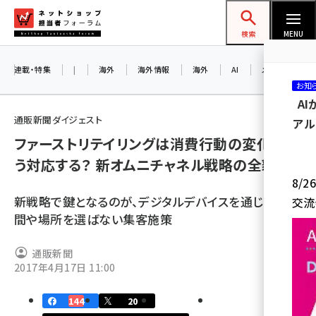
メ
ネットショップ担当者フォーラム
イ
検索
MENU
ン
コ
連載・特集
|
海外
海外情報
海外
AI
メタバース
お知
ン
A
テ
通販新聞ダイジェスト
アル
ン
ファーストリテイリングは消費行動の変化にど
ツ
amazon (2232)
う対応する？ 新オムニチャネル戦略の全貌
に
8/
yahoo (1894)
移
新戦略で鍵となるのが、デジタルデバイスを通じた、時
交流
動
楽天 (1863)
間や場所を選ばない集客施策
ecbeing (1203)
通販新聞
アスクル (1112)
2017年4月17日 11:00
base (1068)
144
20
ビィ・フォアード (768)