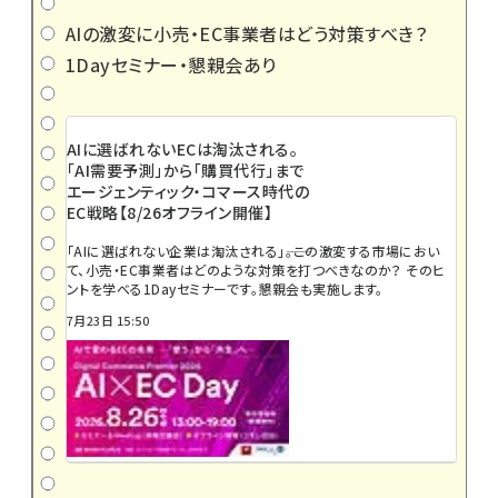
AIの激変に小売・EC事業者はどう対策すべき？
1Dayセミナー・懇親会あり
AIに選ばれないECは淘汰される。
「AI需要予測」から「購買代行」まで
エージェンティック・コマース時代の
EC戦略【8/26オフライン開催】
「AIに選ばれない企業は淘汰される」――。この激変する市場におい
て、小売・EC事業者はどのような対策を打つべきなのか？ そのヒ
ントを学べる1Dayセミナーです。懇親会も実施します。
7月23日 15:50