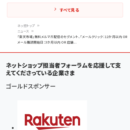
すべて見る
ネッ担トップ
ニュース
パ
「楽天市場」無料メルマガ配信のセグメント、「メールクリック：12か月以内 OR
メール購読開始日：3か月以内 OR 店舗...
ン
く
ず
ネットショップ担当者フォーラムを応援して支
えてくださっている企業さま
ゴールドスポンサー