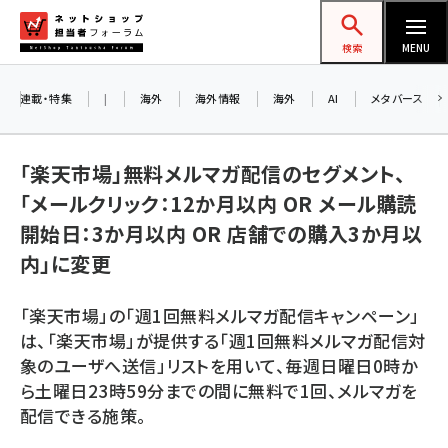
メ
ネットショップ担当者フォーラム
イ
検索
MENU
ン
コ
連載・特集
|
海外
海外情報
海外
AI
メタバース
お知
ン
A
テ
「楽天市場」無料メルマガ配信のセグメント、
アル
ン
「メールクリック：12か月以内 OR メール購読
ツ
amazon (2257)
開始日：3か月以内 OR 店舗での購入3か月以
に
8/
内」に変更
yahoo (1907)
移
交流
動
楽天 (1874)
「楽天市場」の「週1回無料メルマガ配信キャンペーン」
ecbeing (1211)
は、「楽天市場」が提供する「週1回無料メルマガ配信対
象のユーザへ送信」リストを用いて、毎週日曜日0時か
アスクル (1122)
ら土曜日23時59分までの間に無料で1回、メルマガを
base (1083)
配信できる施策。
ビィ・フォアード (777)