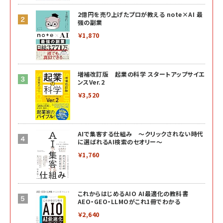
2億円を売り上げたプロが教える note×AI 最
強の副業
￥1,870
増補改訂版 起業の科学 スタートアップサイエ
ンスVer.2
￥3,520
AIで集客する仕組み ～クリックされない時代
に選ばれるAI検索のセオリー～
￥1,760
これからはじめるAIO AI最適化の教科書
AEO・GEO・LLMOがこれ1冊でわかる
￥2,640