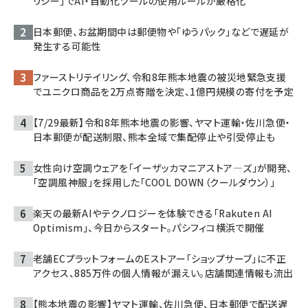
リシー」でAI・自動化ツールの使用ルールが厳格化
日本郵便、お盆期間中は郵便物や「ゆうパック」などで遅延が
発生する可能性
ファーストリテイリング、令和8年熊本地震の被災地緊急支援
でユニクロ商品を2万点寄贈を決定、1億円規模の寄付を予定
【7/29最新】令和8年熊本地震の影響、ヤマト運輸・佐川急便・
日本郵便が配送制限、熊本全域で集配停止や引受停止も
女性向け空調ウェアを「イーザッカマニアストア―ズ」が開発、
「空調風神服」を採用した「COOL DOWN（クールダウン）」
楽天の最新AIやテクノロジーを体験できる「Rakuten AI
Optimism」、今日からスタート。パシフィコ横浜で開催
老舗ECプラットフォームのEストアー「ショップサーブ」に不正
アクセス、885万件の個人情報が漏えい。店舗関連情報も流出
【熊本地震の影響】ヤマト運輸、佐川急便、日本郵便で配送遅