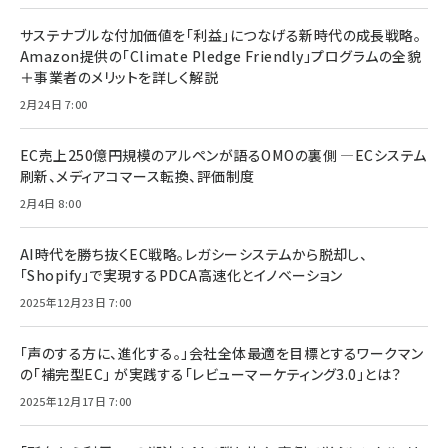
サステナブルな付加価値を「利益」につなげる新時代の成長戦略。
Amazon提供の「Climate Pledge Friendly」プログラムの全貌
＋事業者のメリットを詳しく解説
2月24日 7:00
EC売上250億円規模のアルペンが語るOMOの裏側 ―ECシステム
刷新、メディアコマース転換、評価制度
2月4日 8:00
AI時代を勝ち抜くEC戦略。レガシーシステムから脱却し、
「Shopify」で実現するPDCA高速化とイノベーション
2025年12月23日 7:00
「声のする方に、進化する。」会社全体最適を目標とするワークマン
の「補完型EC」 が実践する「レビューマーケティング3.0」とは？
2025年12月17日 7:00