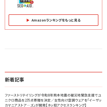
Amazonランキングをもっと見る
Amazon マーケティング・セールス全般関連書籍 の
Amazon ビジネス・経済関連書籍 の売れ筋ランキン
Amazon 経営戦略関連書籍 の売れ筋ランキング
売れ筋ランキング
グ
更新日時：2026/06/26 19:05
更新日時：2026/06/26 19:05
更新日時：2026/06/26 19:05
2億円を売り上げたプロが教える note×AI 最強の
anan(アンアン)2026/07/01号 No.2501[魅せる
ベインキャピタル 企業価値向上力の秘密
副業
カラダ2026／宮舘涼太]
￥2,640
￥1,870
￥880
イシューからはじめよ［改訂版］――知的生産の「シンプ
小さな会社は戦略が9割
anan(アンアン)2026/06/24号 No.2500増刊
ルな本質」
スペシャルエディション[王道エンタメの矜持／
￥1,980
新着記事
BTS]
￥2,200
￥1,100
ドリルを売るには穴を売れ
経営メモ 16年の起業家人生で得た知見
ファーストリテイリングが令和8年熊本地震の被災地緊急支援でユ
anan(アンアン)2026/07/08号 No.2502[2026
￥1,815
￥2,750
ニクロ商品を2万点寄贈を決定／女性向け空調ウェアを「イーザッ
年後半、あなたの恋と運命／山田涼介]
カマニアストア―ズ」が開発【ネッ担アクセスランキング】
￥880