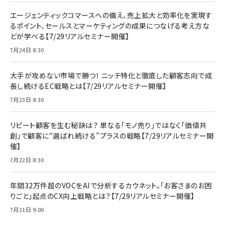
エージェンティックコマースへの備え、売上拡大と効率化を実現す
るポイント、セールスとマーケティングの成果につなげる考え方な
どが学べる【7/29リアルセミナー開催】
7月24日 8:30
大手が攻めない市場で勝つ！ ニッチ特化と徹底した顧客志向で成
長し続けるEC戦略とは【7/29リアルセミナー開催】
7月23日 8:30
リピート顧客を生む秘訣は？ 単なる「モノ売り」ではなく「価値共
創」で顧客に“選ばれ続ける”プラスの戦略【7/29リアルセミナー開
催】
7月22日 8:30
年間32万件超のVOCをAIで分析するカウネット。「お客さまのお困
りごと」起点のCX向上戦略とは？【7/29リアルセミナー開催】
7月21日 9:00