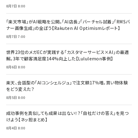
Brand Shift(ブランド・シフト): 「信頼」で選ばれ
影響力の武器［新版］：人を動かす七つの原理
8月7日 8:00
る時代の成長戦略
￥3,190
ママ投資家が育休中に１億貯めた株式投資
￥2,420
￥1,870
「楽天市場」がAI戦略を公開。「AI店長」「バーチャル試着」「RMSバ
ナー画像生成」の全ぼう【Rakuten AI Optimismレポート】
フィードバック経営 「沈黙の組織」から「高め合う
マーケティングの真実 P&G・グリコで学んだ失敗
組織」へ
と成長の法則
8月7日 7:00
組織の成果を最大化する ルールのデザイン
￥3,080
￥2,200
￥1,980
世界23位のメガECが実践する「カスタマーサービス×AI」の最適
解。3年で顧客満足度144%向上した【Lululemon事例】
Amazonランキングをもっと見る
Amazonランキングをもっと見る
8月6日 8:00
Amazonランキングをもっと見る
楽天、会話型の「AIコンシェルジュ」で注文額17％増。買い物体験
をどう変えた？
8月5日 8:00
成功事例を真似しても成果は出ない！？「自社だけの答え」を見つ
けよう【ネッ担まとめ】
8月4日 8:00