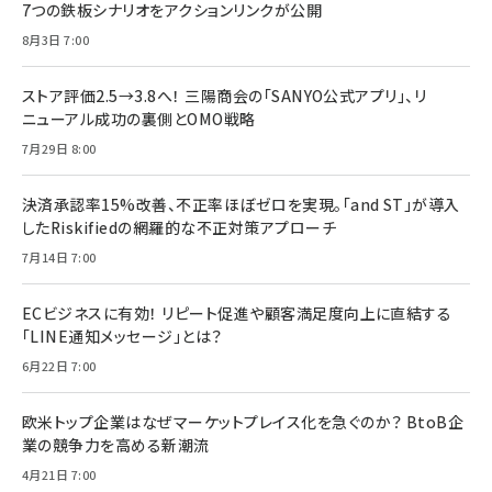
7つの鉄板シナリオをアクションリンクが公開
8月3日 7:00
ストア評価2.5→3.8へ！ 三陽商会の「SANYO公式アプリ」、リ
ニューアル成功の裏側とOMO戦略
7月29日 8:00
決済承認率15%改善、不正率ほぼゼロを実現。「and ST」が導入
したRiskifiedの網羅的な不正対策アプローチ
7月14日 7:00
ECビジネスに有効！ リピート促進や顧客満足度向上に直結する
「LINE通知メッセージ」とは？
6月22日 7:00
欧米トップ企業はなぜマーケットプレイス化を急ぐのか？ BtoB企
業の競争力を高める新潮流
4月21日 7:00