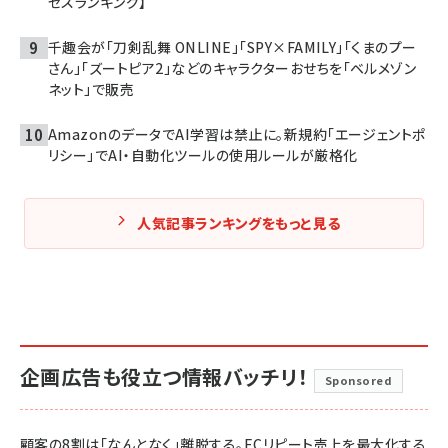
セスランキング】
千趣会が「刀剣乱舞 ONLINE」「SPY×FAMILY」「くまのプー
さん」「ズートピア2」などのキャラクターおせちを「ベルメゾン
ネット」で販売
AmazonのデータでAI学習は禁止に。新規約「エージェントポ
リシー」でAI・自動化ツールの使用ルールが厳格化
人気記事ランキングをもっと見る
企画広告も役立つ情報バッチリ！
Sponsored
顧客の8割は「なんとなく」離脱する。ECリピート売上を最大化する