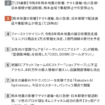
【7/29最新】令和8年熊本地震の影響、ヤマト運輸・佐川急便・
日本郵便が配送制限、熊本全域で集配停止や引受停止も
【熊本地震の影響】ヤマト運輸、佐川急便、日本郵便で配送遅
延や集配停止が発生（7/28時点）
ファーストリテイリング、令和8年熊本地震の被災地緊急支援
でユニクロ商品を2万点寄贈を決定、1億円規模の寄付を予定
女性向け空調ウェアを「イーザッカマニアストア―ズ」が開発、
「空調風神服」を採用した「COOL DOWN（クールダウン）」
老舗ECプラットフォームのEストアー「ショップサーブ」に不正
アクセス、885万件の個人情報が漏えい。店舗関連情報も流出
楽天の最新AIやテクノロジーを体験できる「Rakuten AI
Optimism」、今日からスタート。パシフィコ横浜で開催
熊本地震の影響でヤマト運輸・佐川急便・日本郵便が配送制
限／小売のプロが語るオムニチャネル成功の条件【ネッ担アク