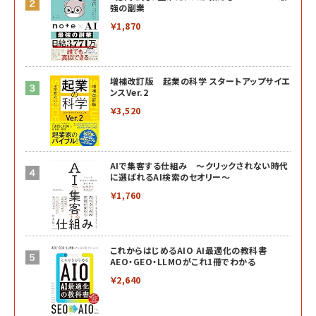
強の副業
￥1,870
増補改訂版 起業の科学 スタートアップサイエ
ンスVer.2
￥3,520
AIで集客する仕組み ～クリックされない時代
に選ばれるAI検索のセオリー～
￥1,760
これからはじめるAIO AI最適化の教科書
AEO・GEO・LLMOがこれ1冊でわかる
￥2,640