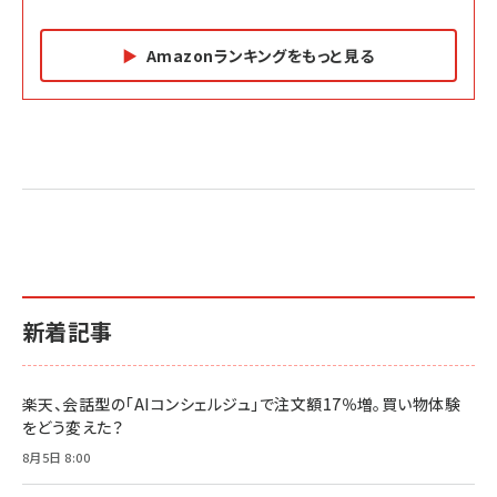
Amazonランキングをもっと見る
Amazon マーケティング・セールス全般関連書籍 の
Amazon ビジネス・経済関連書籍 の売れ筋ランキン
Amazon 経営戦略関連書籍 の売れ筋ランキング
売れ筋ランキング
グ
更新日時：2026/06/26 19:05
更新日時：2026/06/26 19:05
更新日時：2026/06/26 19:05
2億円を売り上げたプロが教える note×AI 最強の
anan(アンアン)2026/07/01号 No.2501[魅せる
ベインキャピタル 企業価値向上力の秘密
副業
カラダ2026／宮舘涼太]
￥2,640
￥1,870
￥880
イシューからはじめよ［改訂版］――知的生産の「シンプ
小さな会社は戦略が9割
anan(アンアン)2026/06/24号 No.2500増刊
ルな本質」
スペシャルエディション[王道エンタメの矜持／
￥1,980
新着記事
BTS]
￥2,200
￥1,100
ドリルを売るには穴を売れ
経営メモ 16年の起業家人生で得た知見
楽天、会話型の「AIコンシェルジュ」で注文額17％増。買い物体験
anan(アンアン)2026/07/08号 No.2502[2026
￥1,815
￥2,750
をどう変えた？
年後半、あなたの恋と運命／山田涼介]
￥880
8月5日 8:00
Brand Shift(ブランド・シフト): 「信頼」で選ばれ
影響力の武器［新版］：人を動かす七つの原理
る時代の成長戦略