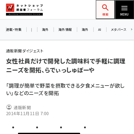
メ
ネットショップ担当者フォーラム
イ
検索
MENU
ン
コ
連載・特集
|
海外
海外情報
海外
AI
メタバース
ン
お知
A
テ
通販新聞ダイジェスト
ア
ン
女性社員だけで開発した調味料で手軽に調理
ツ
amazon (2243)
ニーズを開拓、らでぃっしゅぼーや
に
8/
yahoo (1898)
移
「調理が簡単で野菜を摂取できる夕食メニューが欲し
交
動
楽天 (1869)
い」などのニーズを開拓
ecbeing (1205)
通販新聞
アスクル (1115)
2014年11月11日 7:00
base (1070)
ビィ・フォアード (772)