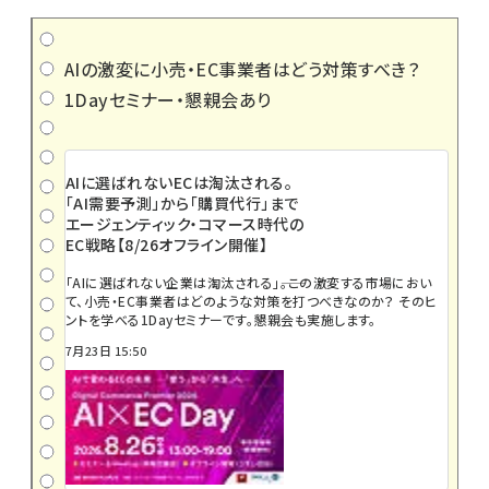
AIの激変に小売・EC事業者はどう対策すべき？
1Dayセミナー・懇親会あり
AIに選ばれないECは淘汰される。
「AI需要予測」から「購買代行」まで
エージェンティック・コマース時代の
EC戦略【8/26オフライン開催】
「AIに選ばれない企業は淘汰される」――。この激変する市場におい
て、小売・EC事業者はどのような対策を打つべきなのか？ そのヒ
ントを学べる1Dayセミナーです。懇親会も実施します。
7月23日 15:50