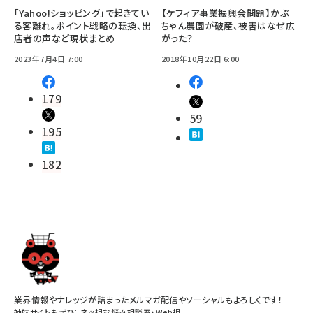
「Yahoo!ショッピング」で起きてい
【ケフィア事業振興会問題】かぶ
る客離れ。ポイント戦略の転換、出
ちゃん農園が破産、被害はなぜ広
店者の声など現状まとめ
がった？
2023年7月4日 7:00
2018年10月22日 6:00
179
59
195
182
業界情報やナレッジが詰まったメルマガ配信やソーシャルもよろしくです！
姉妹サイトもぜひ：
ネッ担お悩み相談室
・
Web担