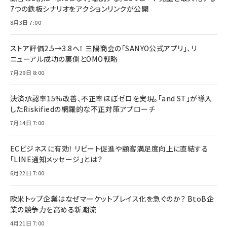
7つの鉄板シナリオをアクションリンクが公開
8月3日 7:00
ストア評価2.5→3.8へ！ 三陽商会の「SANYO公式アプリ」、リ
ニューアル成功の裏側とOMO戦略
7月29日 8:00
決済承認率15%改善、不正率ほぼゼロを実現。「and ST」が導入
したRiskifiedの網羅的な不正対策アプローチ
7月14日 7:00
ECビジネスに有効！ リピート促進や顧客満足度向上に直結する
「LINE通知メッセージ」とは？
6月22日 7:00
欧米トップ企業はなぜマーケットプレイス化を急ぐのか？ BtoB企
業の競争力を高める新潮流
4月21日 7:00