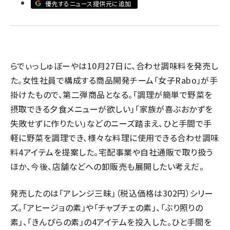
優先するニュース提供元に追加
revico (738)
らでぃっしゅぼーやは10月27日に、合わせ調味料を発売し
た。女性社員で構成する商品開発チーム「女子Rabo」が手
掛けたもので、第二弾商品となる。「調理が簡単で野菜を
参
摂取できる夕食メニューが欲しい」「家族が喜ぶおかずを
失敗せずに作りたい」などのニーズ踏まえ、ひと手間で手
軽に野菜を調理でき、様々な料理に使用できる合わせ調味
料4アイテムを提案した。宅配事業や自社通販で取り扱う
ほか、今後、店舗などへの卸販売も展開したい考えだ。
発売したのは「アレンジ三昧」（税込価格は302円）シリー
ズ。「アヒージョの素」や「チャプチェの素」、「ぶり照りの
素」、「きんぴらの素」の4アイテムを投入した。ひと手間を