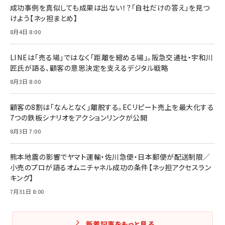
￥3,190
ママ投資家が育休中に１億貯めた株式投資
成功事例を真似しても成果は出ない！？「自社だけの答え」を見つ
￥2,420
￥1,870
けよう【ネッ担まとめ】
フィードバック経営 「沈黙の組織」から「高め合う
8月4日 8:00
マーケティングの真実 P&G・グリコで学んだ失敗
組織」へ
と成長の法則
組織の成果を最大化する ルールのデザイン
￥3,080
￥2,200
LINEは「売る場」ではなく「距離を縮める場」。阪急交通社・宇和川
￥1,980
匠氏が語る、顧客の意思決定を支えるデジタル戦略
8月3日 8:00
Amazonランキングをもっと見る
Amazonランキングをもっと見る
Amazonランキングをもっと見る
顧客の8割は「なんとなく」離脱する。ECリピート売上を最大化する
7つの鉄板シナリオをアクションリンクが公開
8月3日 7:00
熊本地震の影響でヤマト運輸・佐川急便・日本郵便が配送制限／
小売のプロが語るオムニチャネル成功の条件【ネッ担アクセスラン
キング】
7月31日 8:00
新着記事をもっと見る