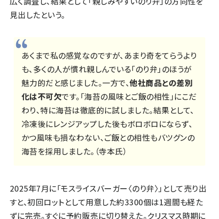
広く調査し、結果として「親しみやすいのり弁」の方向性を
見出したという。
あくまで私の感覚なのですが、あまり奇をてらうより
も、多くの人が慣れ親しんでいる「のり弁」のほうが
魅力的だと感じました。一方で、
他社商品との差別
化は不可欠
です。「海苔の風味とご飯の相性」にこだ
わり、特に海苔は徹底的に試しました。結果として、
冷凍後にレンジアップした後もボロボロにならず、
かつ風味も損なわない、ご飯との相性もバツグンの
海苔を採用しました。（寺本氏）
2025年7月に「モスライスバーガー〈のり弁〉」として売り出
すと、初回ロットとして用意した約3300個は1週間も経た
ずに完売。すぐに予約販売に切り替えた。クリスマス時期に