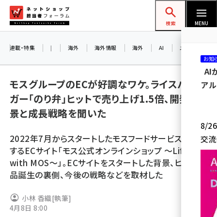
メ
ネットショップ担当者フォーラム
イ
検索
MENU
ン
コ
連載・特集
|
海外
海外情報
海外
AI
メタバース
お知
ン
A
テ
モスグループのECが好調なワケ。ライスバー
アル
ン
ガー「のり弁」ヒットで売り上げ1.5倍、開発背
ツ
amazon (2243)
景と成長戦略を聞いた
に
8/
yahoo (1898)
移
2022年7月からスタートしたモスフードサービスが運営
交流
動
楽天 (1869)
するECサイト「モス公式オンラインショップ ～Life
with MOS～」。ECサイトをスタートした背景、ヒット商
ecbeing (1205)
品誕生の裏側、今後の戦略などを取材した
アスクル (1115)
小林 香織
[執筆]
base (1070)
4月8日 8:00
ビィ・フォアード (772)