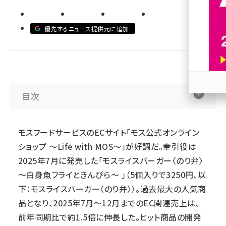
revico (738)
優先するニュース提供元に追加
目次
参加
モスフードサービスのECサイト「モス公式オンライン
ショップ ～Life with MOS～」が好調だ。牽引役は
2025年7月に発売した「モスライスバーガー〈のり弁〉
～白身魚フライときんぴら～ 」（5個入りで3250円、以
下：モスライスバーガー〈のり弁〉）。過去最大の人気商
品となり、2025年7月～12月までのEC関連売上は、
前年同期比で約1.5倍に伸長した。ヒット商品の開発