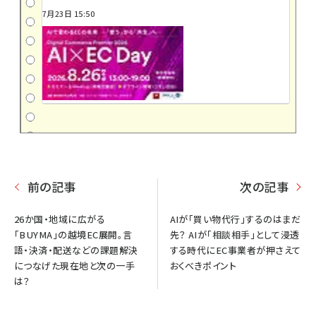
7月23日 15:50
前の記事
次の記事
26か国・地域に広がる
AIが「買い物代行」するのはまだ
「BUYMA」の越境EC展開。言
先？ AIが「相談相手」として浸透
語・決済・配送などの課題解決
する時代にEC事業者が押さえて
につなげた現在地と次の一手
おくべきポイント
は？