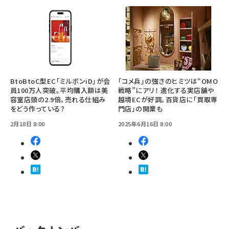
BtoBtoC型EC「ミルボンiD」が会
「コメ兵」の強さのヒミツは“OMO
員100万人突破。平均購入額は美
戦略”にアリ！ 進化する実店舗や
容室店頭の2.9倍。売れる仕組み
越境ECが好調。百貨店に「買取専
をどう作っている？
門店」の開業も
2月18日 8:00
2025年6月16日 8:00