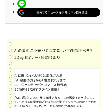
LINEで送る
優先するニュース提供元にネッ担を追加
AIの激変に小売・EC事業者はどう対策すべき？
1Dayセミナー・懇親会あり
AIに選ばれないECは淘汰される。
「AI需要予測」から「購買代行」まで
エージェンティック・コマース時代の
EC戦略【8/26オフライン開催】
「AIに選ばれない企業は淘汰される」――。この激変する市場におい
て、小売・EC事業者はどのような対策を打つべきなのか？ そのヒ
ントを学べる1Dayセミナーです。懇親会も実施します。