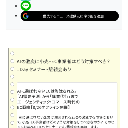
LINEで送る
優先するニュース提供元にネッ担を追加
AIの激変に小売・EC事業者はどう対策すべき？
1Dayセミナー・懇親会あり
AIに選ばれないECは淘汰される。
「AI需要予測」から「購買代行」まで
エージェンティック・コマース時代の
EC戦略【8/26オフライン開催】
「AIに選ばれない企業は淘汰される」――。この激変する市場におい
て、小売・EC事業者はどのような対策を打つべきなのか？ そのヒ
ントを学べる1Dayセミナーです。懇親会も実施します。