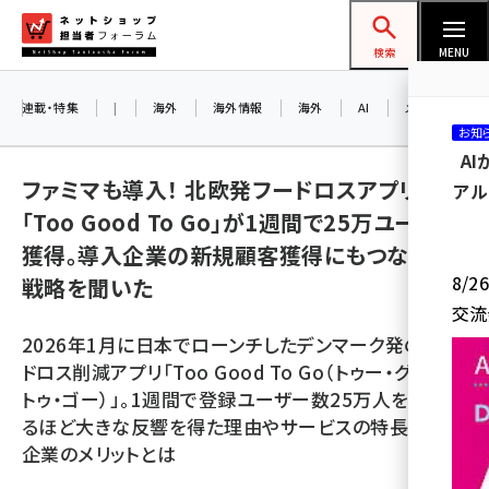
メ
ネットショップ担当者フォーラム
イ
検索
MENU
ン
コ
連載・特集
|
海外
海外情報
海外
AI
メタバース
お知
ン
A
テ
ファミマも導入！ 北欧発フードロスアプリ
アル
ン
「Too Good To Go」が1週間で25万ユーザー
ツ
amazon (2249)
獲得。導入企業の新規顧客獲得にもつながる
に
8/
戦略を聞いた
yahoo (1901)
移
交流
動
楽天 (1871)
2026年1月に日本でローンチしたデンマーク発のフー
ecbeing (1207)
ドロス削減アプリ「Too Good To Go（トゥー・グッド・
トゥ・ゴー）」。1週間で登録ユーザー数25万人を突破す
アスクル (1119)
るほど大きな反響を得た理由やサービスの特長、導入
base (1077)
企業のメリットとは
ビィ・フォアード (773)