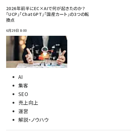
2026年前半にEC×AIで何が起きたのか？
「UCP」「ChatGPT」「国産カート」の3つの転
換点
6月29日 8:00
AI
集客
SEO
売上向上
運営
解説・ノウハウ