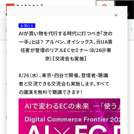
メ
ネットショップ担当者フォーラム
イ
検索
MENU
ン
お知らせ
コ
連載・特集
|
海外
海外情報
海外
AI
メタバース
AIが買い物を代行する時代に打つべき「次の
ン
一手」とは？ アルペン、オイシックス、元UA責
テ
単発記事
任者が登壇のリアルECセミナー（8/26＠東
ン
京）【交流会も実施】
ツ
amazon (2255)
に
8/26（水）、東京・四谷で開催。登壇者・聴講
yahoo (1906)
移
者と交流できる交流会も実施します。すべて
動
サブコーナー
楽天 (1874)
の講演を無料で聴講できます！
ecbeing (1210)
アスクル (1122)
調査データまとめ
base (1081)
ビィ・フォアード (776)