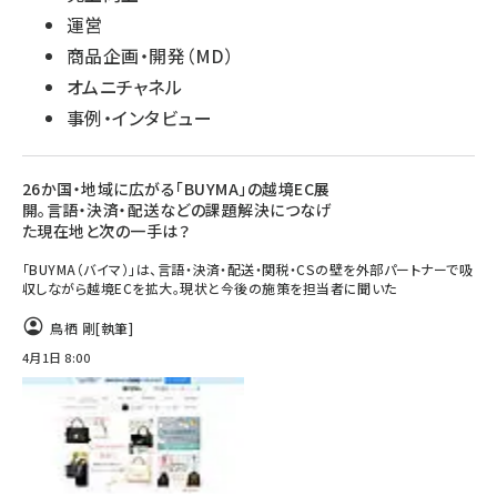
運営
商品企画・開発（MD）
オムニチャネル
事例・インタビュー
26か国・地域に広がる「BUYMA」の越境EC展
開。言語・決済・配送などの課題解決につなげ
た現在地と次の一手は？
「BUYMA（バイマ）」は、言語・決済・配送・関税・CSの壁を外部パートナーで吸
収しながら越境ECを拡大。現状と今後の施策を担当者に聞いた
鳥栖 剛
[執筆]
4月1日 8:00