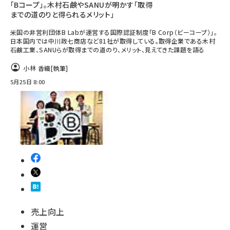
「Bコープ」。木村石鹸やSANUが明かす「取得
までの道のりと得られるメリット」
米国の非営利団体B Labが運営する国際認証制度「B Corp（ビーコープ）」。
日本国内では中川政七商店など81社が取得している。取得企業である木村
石鹸工業、SANUらが取得までの道のり、メリット、見えてきた課題を語る
小林 香織
[執筆]
5月25日 8:00
売上向上
運営