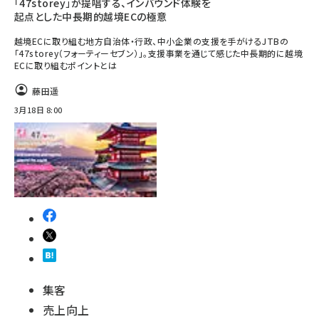
「47storey」が提唱する、インバウンド体験を
起点とした中長期的越境ECの極意
越境ECに取り組む地方自治体・行政、中小企業の支援を手がけるJTBの
「47storey（フォーティーセブン）」。支援事業を通じて感じた中長期的に越境
ECに取り組むポイントとは
藤田遥
3月18日 8:00
集客
売上向上