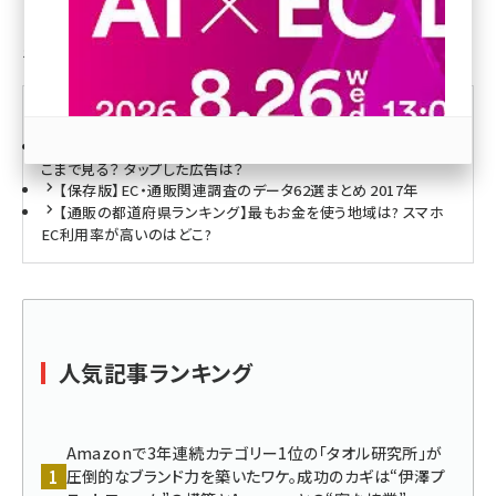
revico (744)
ネット通販に関連する国内の調査データまとめ
5記事（最終更新：2018年06月14日）
最新記事
【スマホユーザー調査】ネット通販する理由は？ 表示内容はど
こまで見る？ タップした広告は？
【保存版】EC・通販関連調査のデータ62選まとめ 2017年
【通販の都道府県ランキング】最もお金を使う地域は? スマホ
EC利用率が高いのはどこ?
参加登録はこちら↑
人気記事ランキング
Amazonで3年連続カテゴリー1位の「タオル研究所」が
圧倒的なブランド力を築いたワケ。成功のカギは“伊澤プ