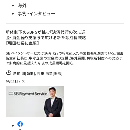
海外
事例・インタビュー
新体制下のSBPSが挑む「決済代行の次」。送
金・資金繰り支援まで広げる新たな成長戦略
【堀田社長に直撃】
SBペイメントサービスは決済代行の枠を超えた事業拡張を進めている。堀田
智宣新社長に、中小企業の資金繰り支援、海外展開、免税新制度への対応ま
で多角的に見据えた今後の成長戦略を聞く。
鳥栖 剛
[執筆]
,
吉田 浩章
[撮影]
6月11日 7:00