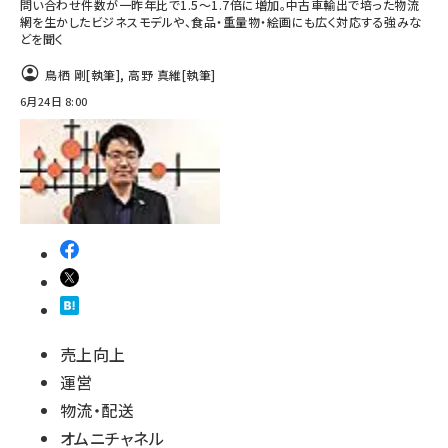
問い合わせ件数が一昨年比で1.5～1.7倍に増加。中古車輸出で培った物流
網を生かしたビジネスモデルや、食品・重量物・絵画にも広く対応する強みな
どを聞く
鳥栖 剛
[執筆]
,
高野 真維
[執筆]
6月24日 8:00
売上向上
運営
物流・配送
オムニチャネル