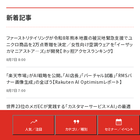
新着記事
ファーストリテイリングが令和8年熊本地震の被災地緊急支援でユ
ニクロ商品を2万点寄贈を決定／女性向け空調ウェアを「イーザッ
カマニアストア―ズ」が開発【ネッ担アクセスランキング】
8月7日 8:00
「楽天市場」がAI戦略を公開。「AI店長」「バーチャル試着」「RMSバ
ナー画像生成」の全ぼう【Rakuten AI Optimismレポート】
8月7日 7:00
世界23位のメガECが実践する「カスタマーサービス×AI」の最適
解。3年で顧客満足度144%向上した【Lululemon事例】
8月6日 8:00
人気／注目
カテゴリ／種別
セミナー／イベント
楽天、会話型の「AIコンシェルジュ」で注文額17％増。買い物体験