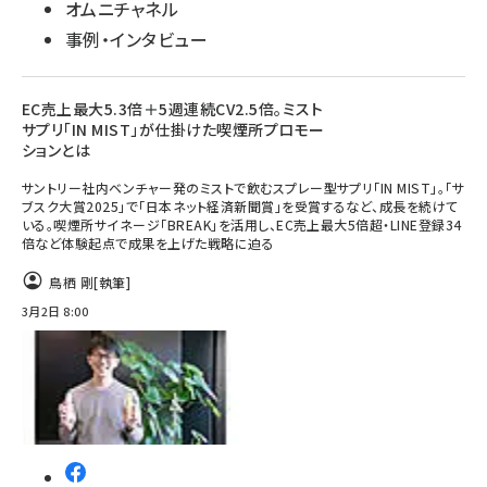
オムニチャネル
事例・インタビュー
EC売上最大5.3倍＋5週連続CV2.5倍。ミスト
サプリ「IN MIST」が仕掛けた喫煙所プロモー
ションとは
サントリー社内ベンチャー発のミストで飲むスプレー型サプリ「IN MIST」。「サ
ブスク大賞2025」で「日本ネット経済新聞賞」を受賞するなど、成長を続けて
いる。喫煙所サイネージ「BREAK」を活用し、EC売上最大5倍超・LINE登録34
倍など体験起点で成果を上げた戦略に迫る
鳥栖 剛
[執筆]
3月2日 8:00