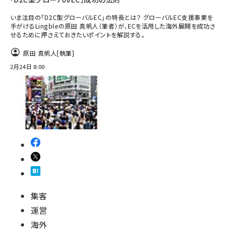
いま注目の「D2C型グローバルEC」の特長とは？ グローバルEC支援事業を
手がけるLingbleの原田 真帆人（筆者）が、ECを活用した海外展開を成功さ
せるために押さえておきたいポイントを解説する。
原田 真帆人
[執筆]
2月24日 8:00
集客
運営
海外