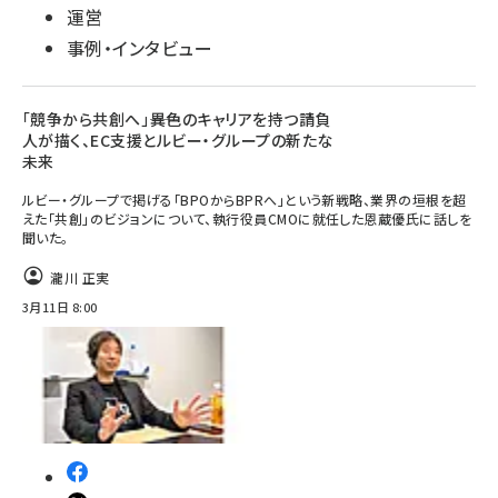
運営
事例・インタビュー
「競争から共創へ」――異色のキャリアを持つ請負
人が描く、EC支援とルビー・グループの新たな
未来
ルビー・グループで掲げる「BPOからBPRへ」という新戦略、業界の垣根を超
えた「共創」のビジョンについて、執行役員CMOに就任した恩蔵優氏に話しを
聞いた。
瀧川 正実
3月11日 8:00