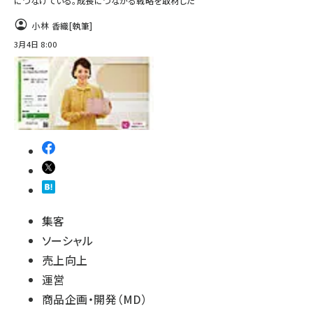
につなげている。成長につながる戦略を取材した
小林 香織
[執筆]
3月4日 8:00
集客
ソーシャル
売上向上
運営
商品企画・開発（MD）