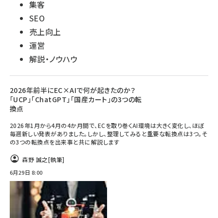
集客
SEO
売上向上
運営
解説・ノウハウ
2026年前半にEC×AIで何が起きたのか？
「UCP」「ChatGPT」「国産カート」の3つの転
換点
2026年1月から4月の4か月間で、ECを取り巻くAI環境は大きく変化し、ほぼ
毎週新しい発表がありました。しかし、整理してみると重要な転換点は3つ。そ
の3つの転換点を出来事と共に解説します
森野 誠之
[執筆]
6月29日 8:00