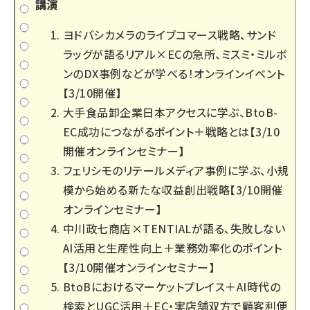
講演
ヨドバシカメラのライブコマース戦略、サンド
ラッグが語るリアル×ECの急所、ミスミ・ミルボ
ンのDX事例などが学べる！オンラインイベント
【3/10開催】
大手食品卸企業日本アクセスに学ぶ、BtoB-
EC成功につながるポイント＋戦略とは【3/10
開催オンラインセミナー】
フェリシモのリテールメディア事例に学ぶ、小規
模から始める新たな収益創出戦略【3/10開催
オンラインセミナー】
中川政七商店×TENTIALが語る、失敗しない
AI活用と生産性向上＋業務効率化のポイント
【3/10開催オンラインセミナー】
BtoBにおけるマーケットプレイス＋AI時代の
検索とUGC活用＋EC・実店舗双方で顧客利便