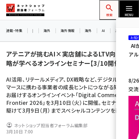
メ
ネットショップ担当者フォーラム
イ
検索
MENU
ン
コ
連載・特集
|
海外
海外情報
海外
AI
メタバース
お知
ン
A
テ
アテニアが挑むAI×実店舗によるLTV向上戦
アル
ン
略が学べるオンラインセミナー【3/10開催】
ツ
amazon (2253)
に
AI活用、リテールメディア、DX戦略など、デジタルコ
8/
yahoo (1905)
移
マースに携わる事業者の成長ヒントにつながる知見を
交流
動
楽天 (1873)
お届けするオンラインイベント「Digital Commerce
Frontier 2026」を3月10日（火）に開催。セミナーに先
ecbeing (1210)
駆けて3月9日（月）までスペシャルコンテンツを配信中
アスクル (1122)
ネットショップ担当者フォーラム編集部
base (1079)
3月10日 7:00
ビィ・フォアード (776)