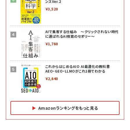
ンスVer.2
￥3,520
AIで集客する仕組み ～クリックされない時代
に選ばれるAI検索のセオリー～
￥1,760
これからはじめるAIO AI最適化の教科書
AEO・GEO・LLMOがこれ1冊でわかる
￥2,640
Amazonランキングをもっと見る
Amazon マーケティング・セールス全般関連書籍 の
Amazon ビジネス・経済関連書籍 の売れ筋ランキン
Amazon 経営戦略関連書籍 の売れ筋ランキング