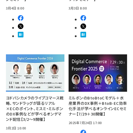
3月4日 8:00
3月3日 8:00
ヨドバシカメラのライブコマース戦
ミルボンのBtoBtoCモデル＋水
略、サンドラッグが語るリアル
産業界のDX事例＋BtoB-EC効率
×ECのポイント、ミスミ・ミルボン
化手法が学べるオンラインECセミ
のDX事例などが学べるオンデマ
ナー【7/29＋30開催】
ンド配信【3/2～9開催】
2025年7月24日 17:00
3月2日 10:00