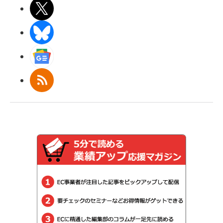
X(エックス)
BlueSky
Googleニュース
RSS