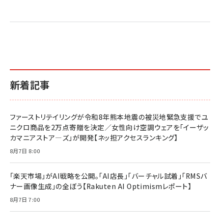
売れ筋ランキング
グ
更新日時：2026/06/26 19:05
更新日時：2026/06/26 19:05
更新日時：2026/06/26 19:05
2億円を売り上げたプロが教える note×AI 最強の
anan(アンアン)2026/07/01号 No.2501[魅せる
ベインキャピタル 企業価値向上力の秘密
副業
カラダ2026／宮舘涼太]
￥2,640
￥1,870
￥880
イシューからはじめよ［改訂版］――知的生産の「シンプ
小さな会社は戦略が9割
anan(アンアン)2026/06/24号 No.2500増刊
ルな本質」
スペシャルエディション[王道エンタメの矜持／
￥1,980
新着記事
BTS]
￥2,200
￥1,100
ドリルを売るには穴を売れ
経営メモ 16年の起業家人生で得た知見
ファーストリテイリングが令和8年熊本地震の被災地緊急支援でユ
anan(アンアン)2026/07/08号 No.2502[2026
￥1,815
￥2,750
ニクロ商品を2万点寄贈を決定／女性向け空調ウェアを「イーザッ
年後半、あなたの恋と運命／山田涼介]
カマニアストア―ズ」が開発【ネッ担アクセスランキング】
￥880
Brand Shift(ブランド・シフト): 「信頼」で選ばれ
影響力の武器［新版］：人を動かす七つの原理
8月7日 8:00
る時代の成長戦略
￥3,190
ママ投資家が育休中に１億貯めた株式投資
￥2,420
￥1,870
「楽天市場」がAI戦略を公開。「AI店長」「バーチャル試着」「RMSバ
ナー画像生成」の全ぼう【Rakuten AI Optimismレポート】
フィードバック経営 「沈黙の組織」から「高め合う
マーケティングの真実 P&G・グリコで学んだ失敗
組織」へ
と成長の法則
8月7日 7:00
組織の成果を最大化する ルールのデザイン
￥3,080
￥2,200
￥1,980