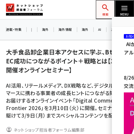
メ
ネットショップ担当者フォーラム
イ
検索
MENU
ン
コ
連載・特集
|
海外
海外情報
海外
AI
メタバース
お知
ン
A
テ
大手食品卸企業日本アクセスに学ぶ、BtoB-
アル
ン
EC成功につながるポイント＋戦略とは【3/10
ツ
amazon (2236)
開催オンラインセミナー】
に
8/
yahoo (1896)
移
AI活用、リテールメディア、DX戦略など、デジタルコ
交流
動
楽天 (1865)
マースに携わる事業者の成長ヒントにつながる知見を
お届けするオンラインイベント「Digital Commerce
ecbeing (1204)
Frontier 2026」を3月10日（火）に開催。セミナーに先
アスクル (1112)
駆けて3/9日（月）までスペシャルコンテンツを配信中
base (1068)
ネットショップ担当者フォーラム編集部
ビィ・フォアード (769)