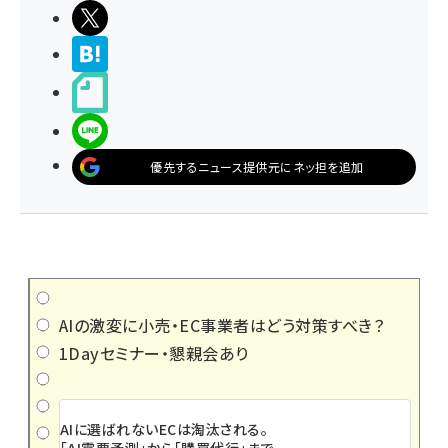
ポストする
>ブクマする
noteで書く
LINEで送る
優先するニュース提供元にネッ担を追加
AIの激変に小売・EC事業者はどう対策すべき？
1Dayセミナー・懇親会あり
AIに選ばれないECは淘汰される。
「AI需要予測」から「購買代行」まで