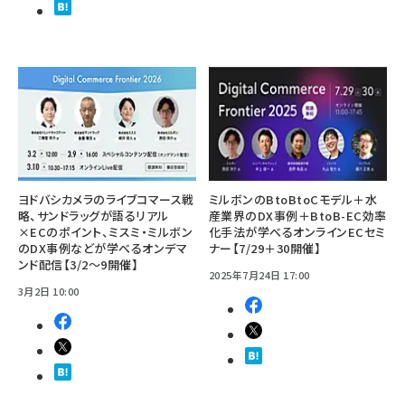
ヨドバシカメラのライブコマース戦
ミルボンのBtoBtoCモデル＋水
略、サンドラッグが語るリアル
産業界のDX事例＋BtoB-EC効率
×ECのポイント、ミスミ・ミルボン
化手法が学べるオンラインECセミ
のDX事例などが学べるオンデマ
ナー【7/29＋30開催】
ンド配信【3/2～9開催】
2025年7月24日 17:00
3月2日 10:00