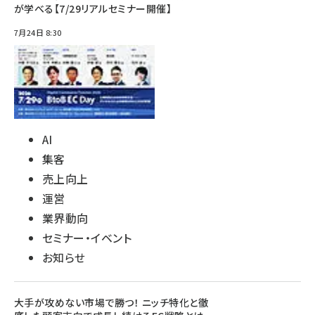
が学べる【7/29リアルセミナー開催】
7月24日 8:30
AI
集客
売上向上
運営
業界動向
セミナー・イベント
お知らせ
大手が攻めない市場で勝つ！ ニッチ特化と徹