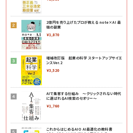
2億円を売り上げたプロが教える note×AI 最
強の副業
￥1,870
増補改訂版 起業の科学 スタートアップサイエ
ンスVer.2
￥3,520
AIで集客する仕組み ～クリックされない時代
に選ばれるAI検索のセオリー～
￥1,760
これからはじめるAIO AI最適化の教科書