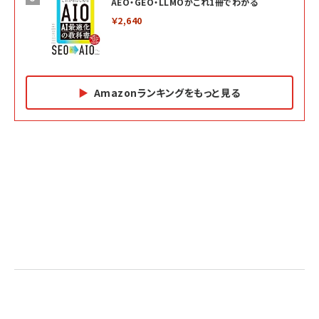
AEO・GEO・LLMOがこれ1冊でわかる
￥2,640
Amazonランキングをもっと見る
Amazon マーケティング・セールス全般関連書籍 の
Amazon ビジネス・経済関連書籍 の売れ筋ランキン
Amazon 経営戦略関連書籍 の売れ筋ランキング
売れ筋ランキング
グ
更新日時：2026/06/26 19:05
更新日時：2026/06/26 19:05
更新日時：2026/06/26 19:05
2億円を売り上げたプロが教える note×AI 最強の
anan(アンアン)2026/07/01号 No.2501[魅せる
ベインキャピタル 企業価値向上力の秘密
副業
カラダ2026／宮舘涼太]
￥2,640
￥1,870
￥880
イシューからはじめよ［改訂版］――知的生産の「シンプ
小さな会社は戦略が9割
anan(アンアン)2026/06/24号 No.2500増刊
ルな本質」
スペシャルエディション[王道エンタメの矜持／
￥1,980
BTS]
￥2,200
￥1,100
ドリルを売るには穴を売れ
経営メモ 16年の起業家人生で得た知見
anan(アンアン)2026/07/08号 No.2502[2026