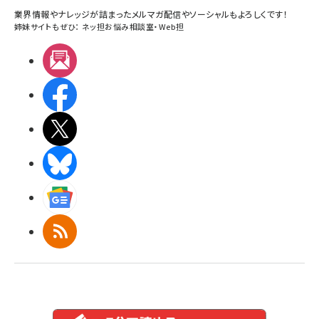
業界情報やナレッジが詰まったメルマガ配信やソーシャルもよろしくです！
姉妹サイトもぜひ：
ネッ担お悩み相談室
・
Web担
メルマガ
Facebook
X(エックス)
BlueSky
Googleニュース
RSS