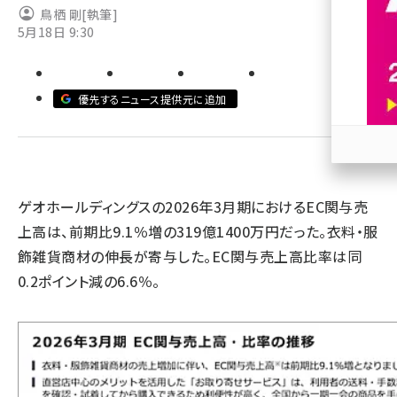
鳥栖 剛
[執筆]
5月18日 9:30
revico (737)
優先するニュース提供元に追加
参加
ゲオホールディングスの2026年3月期におけるEC関与売
上高は、前期比9.1％増の319億1400万円だった。衣料・服
飾雑貨商材の伸長が寄与した。EC関与売上高比率は同
0.2ポイント減の6.6％。