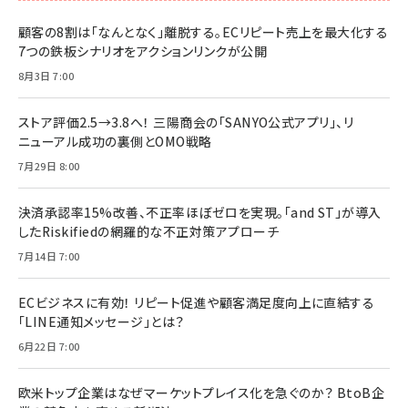
顧客の8割は「なんとなく」離脱する。ECリピート売上を最大化する
7つの鉄板シナリオをアクションリンクが公開
8月3日 7:00
ストア評価2.5→3.8へ！ 三陽商会の「SANYO公式アプリ」、リ
ニューアル成功の裏側とOMO戦略
7月29日 8:00
決済承認率15%改善、不正率ほぼゼロを実現。「and ST」が導入
したRiskifiedの網羅的な不正対策アプローチ
7月14日 7:00
ECビジネスに有効！ リピート促進や顧客満足度向上に直結する
「LINE通知メッセージ」とは？
6月22日 7:00
欧米トップ企業はなぜマーケットプレイス化を急ぐのか？ BtoB企