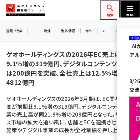
メ
ネットショップ担当者フォーラム
イ
検索
MENU
ン
コ
連載・特集
|
海外
海外情報
海外
AI
メタバース
お知
ン
A
テ
ゲオホールディングスの2026年EC売上は
アル
ン
9.1%増の319億円、デジタルコンテンツ事業
ツ
amazon (2236)
は200億円を突破、全社売上は12.5%増の
に
8/
4812億円
yahoo (1896)
移
交流
動
楽天 (1865)
ゲオホールディングスの2026年3月期は、EC関与売上
ecbeing (1204)
高が前期比9.1％増の319億円、デジタルコンテンツ事
業の売上高が同21.9％増の209億円となった。リユー
アスクル (1112)
ス市場の拡大を追い風に、店舗とECを連携させた販売
base (1068)
施策やデジタル事業の成長が全社業績を押し上げた。
ビィ・フォアード (769)