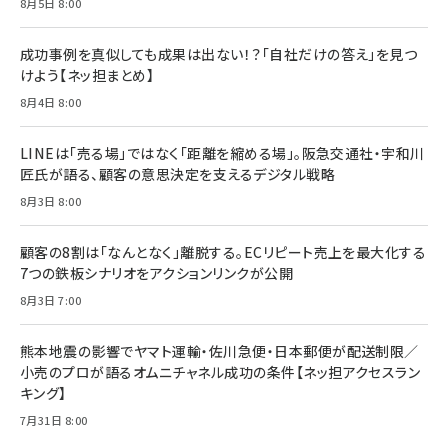
￥880
8月5日 8:00
Brand Shift(ブランド・シフト): 「信頼」で選ばれ
影響力の武器［新版］：人を動かす七つの原理
る時代の成長戦略
￥3,190
ママ投資家が育休中に１億貯めた株式投資
成功事例を真似しても成果は出ない！？「自社だけの答え」を見つ
￥2,420
￥1,870
けよう【ネッ担まとめ】
フィードバック経営 「沈黙の組織」から「高め合う
8月4日 8:00
マーケティングの真実 P&G・グリコで学んだ失敗
組織」へ
と成長の法則
組織の成果を最大化する ルールのデザイン
￥3,080
￥2,200
LINEは「売る場」ではなく「距離を縮める場」。阪急交通社・宇和川
￥1,980
匠氏が語る、顧客の意思決定を支えるデジタル戦略
8月3日 8:00
Amazonランキングをもっと見る
Amazonランキングをもっと見る
Amazonランキングをもっと見る
顧客の8割は「なんとなく」離脱する。ECリピート売上を最大化する
7つの鉄板シナリオをアクションリンクが公開
8月3日 7:00
熊本地震の影響でヤマト運輸・佐川急便・日本郵便が配送制限／
小売のプロが語るオムニチャネル成功の条件【ネッ担アクセスラン
キング】
7月31日 8:00