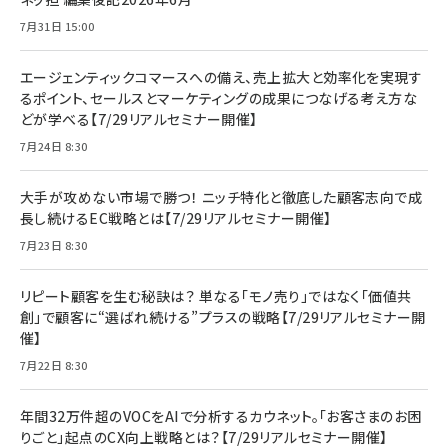
7月31日 15:00
エージェンティックコマースへの備え、売上拡大と効率化を実現す
るポイント、セールスとマーケティングの成果につなげる考え方な
どが学べる【7/29リアルセミナー開催】
7月24日 8:30
大手が攻めない市場で勝つ！ ニッチ特化と徹底した顧客志向で成
長し続けるEC戦略とは【7/29リアルセミナー開催】
7月23日 8:30
リピート顧客を生む秘訣は？ 単なる「モノ売り」ではなく「価値共
創」で顧客に“選ばれ続ける”プラスの戦略【7/29リアルセミナー開
催】
7月22日 8:30
年間32万件超のVOCをAIで分析するカウネット。「お客さまのお困
りごと」起点のCX向上戦略とは？【7/29リアルセミナー開催】