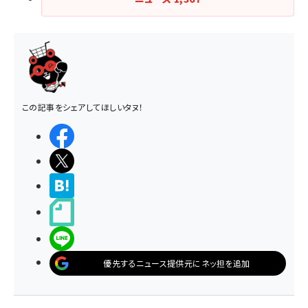
この記事をシェアしてほしいタヌ！
シェアする
ポストする
>ブクマする
noteで書く
LINEで送る
優先するニュース提供元にネッ担を追加