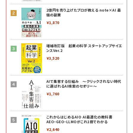
2億円を売り上げたプロが教える note×AI 最
強の副業
￥1,870
増補改訂版 起業の科学 スタートアップサイエ
ンスVer.2
￥3,520
AIで集客する仕組み ～クリックされない時代
に選ばれるAI検索のセオリー～
￥1,760
これからはじめるAIO AI最適化の教科書
AEO・GEO・LLMOがこれ1冊でわかる
￥2,640