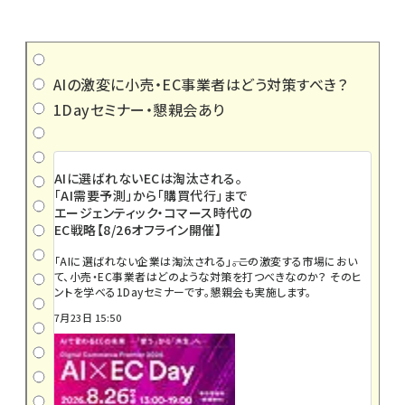
AIの激変に小売・EC事業者はどう対策すべき？
1Dayセミナー・懇親会あり
AIに選ばれないECは淘汰される。
「AI需要予測」から「購買代行」まで
エージェンティック・コマース時代の
EC戦略【8/26オフライン開催】
「AIに選ばれない企業は淘汰される」――。この激変する市場におい
て、小売・EC事業者はどのような対策を打つべきなのか？ そのヒ
ントを学べる1Dayセミナーです。懇親会も実施します。
7月23日 15:50