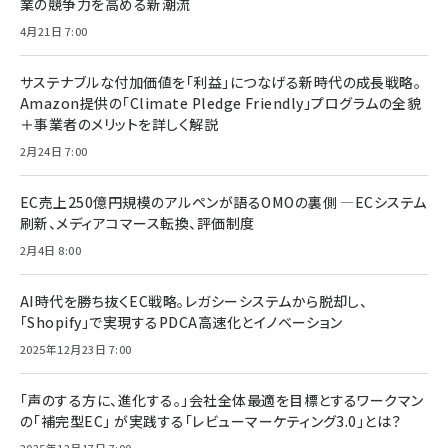
業の競争力を高める新潮流
4月21日 7:00
サステナブルな付加価値を「利益」につなげる新時代の成長戦略。
Amazon提供の「Climate Pledge Friendly」プログラムの全貌
＋事業者のメリットを詳しく解説
2月24日 7:00
EC売上250億円規模のアルペンが語るOMOの裏側 ―ECシステム
刷新、メディアコマース転換、評価制度
2月4日 8:00
AI時代を勝ち抜くEC戦略。レガシーシステムから脱却し、
「Shopify」で実現するPDCA高速化とイノベーション
2025年12月23日 7:00
「声のする方に、進化する。」会社全体最適を目標とするワークマン
の「補完型EC」 が実践する「レビューマーケティング3.0」とは？
2025年12月17日 7:00