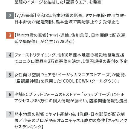
業服のイメージを払拭した「空調ウエア」を発売
【7/29最新】令和8年熊本地震の影響、ヤマト運輸・佐川急便・
日本郵便が配送制限、熊本全域で集配停止や引受停止も
【熊本地震の影響】ヤマト運輸、佐川急便、日本郵便で配送遅
延や集配停止が発生（7/28時点）
ファーストリテイリング、令和8年熊本地震の被災地緊急支援
でユニクロ商品を2万点寄贈を決定、1億円規模の寄付を予定
女性向け空調ウェアを「イーザッカマニアストア―ズ」が開発、
「空調風神服」を採用した「COOL DOWN（クールダウン）」
老舗ECプラットフォームのEストアー「ショップサーブ」に不正
アクセス、885万件の個人情報が漏えい。店舗関連情報も流出
熊本地震の影響でヤマト運輸・佐川急便・日本郵便が配送制
限／小売のプロが語るオムニチャネル成功の条件【ネッ担アク
セスランキング】