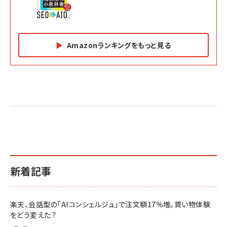
Amazonランキングをもっと見る
Amazon マーケティング・セールス全般関連書籍 の
Amazon ビジネス・経済関連書籍 の売れ筋ランキン
Amazon 経営戦略関連書籍 の売れ筋ランキング
売れ筋ランキング
グ
更新日時：2026/06/26 19:05
更新日時：2026/06/26 19:05
更新日時：2026/06/26 19:05
2億円を売り上げたプロが教える note×AI 最強の
anan(アンアン)2026/07/01号 No.2501[魅せる
ベインキャピタル 企業価値向上力の秘密
副業
カラダ2026／宮舘涼太]
￥2,640
￥1,870
￥880
イシューからはじめよ［改訂版］――知的生産の「シンプ
小さな会社は戦略が9割
anan(アンアン)2026/06/24号 No.2500増刊
ルな本質」
スペシャルエディション[王道エンタメの矜持／
￥1,980
新着記事
BTS]
￥2,200
￥1,100
ドリルを売るには穴を売れ
経営メモ 16年の起業家人生で得た知見
楽天、会話型の「AIコンシェルジュ」で注文額17％増。買い物体験
anan(アンアン)2026/07/08号 No.2502[2026
￥1,815
￥2,750
をどう変えた？
年後半、あなたの恋と運命／山田涼介]