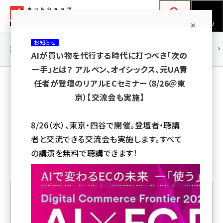
メ
ネットショップ担当者フォーラム
イ
検索
MENU
ン
お知らせ
コ
連載・特集
|
海外
海外情報
海外
AI
メタバース
AIが買い物を代行する時代に打つべき「次の
ン
一手」とは？ アルペン、オイシックス、元UA責
テ
Impress Business Library
任者が登壇のリアルECセミナー（8/26＠東
ン
京）【交流会も実施】
ツ
amazon (2259)
に
8/26（水）、東京・四谷で開催。登壇者・聴講
yahoo (1908)
移
者と交流できる交流会も実施します。すべて
動
楽天 (1876)
の講演を無料で聴講できます！
ecbeing (1211)
アスクル (1122)
base (1083)
人気記事ランキング
ビィ・フォアード (781)