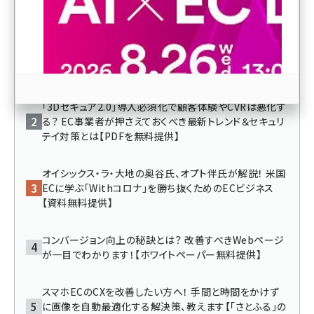
revico (744)
100円ショップ「ダイソー」の消費者向け＆法人向けEC運
用の裏側＋「Shopify」活用法を学べる資料【PDFを無料
提供】
「3Dセキュア2.0」導入必須化で顧客体験やCVRは悪化す
る？ EC事業者が押さえておくべき最新トレンド＆セキュリ
テイ対策とは【PDFを無料提供】
参加登録はこちら↑
オイシックス・ラ・大地の奥谷氏、オプト伴氏が解説！ 米国
ECに学ぶ「Withコロナ」を勝ち抜くためのECビジネス
【資料無料提供】
コンバージョン向上の秘訣とは？ 改善すべきWebページ
が一目でわかります！【ホワイトペーパー無料提供】
スマホECのCXを改善したい方へ！ 手間と時間をかけず
に画像を自動最適化する解決策、教えます【「さとふる」の