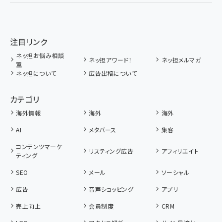
注目リンク
ネッ担お悩み相談
ネッ担アワード！
ネッ担メルマガ
室
ネッ担について
広告出稿について
カテゴリ
海外情報
海外
海外
AI
メタバース
集客
コンテンツマーケ
リスティング広告
アフィリエイト
ティング
SEO
メール
ソーシャル
広告
音声ショッピング
アプリ
売上向上
会員制度
CRM