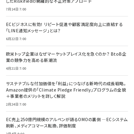
したRiskifiedの網羅的な不正対策アプローチ
7月14日 7:00
ECビジネスに有効！ リピート促進や顧客満足度向上に直結する
「LINE通知メッセージ」とは？
6月22日 7:00
欧米トップ企業はなぜマーケットプレイス化を急ぐのか？ BtoB企
業の競争力を高める新潮流
4月21日 7:00
サステナブルな付加価値を「利益」につなげる新時代の成長戦略。
Amazon提供の「Climate Pledge Friendly」プログラムの全貌
＋事業者のメリットを詳しく解説
2月24日 7:00
EC売上250億円規模のアルペンが語るOMOの裏側 ―ECシステム
刷新、メディアコマース転換、評価制度
2月4日 8:00