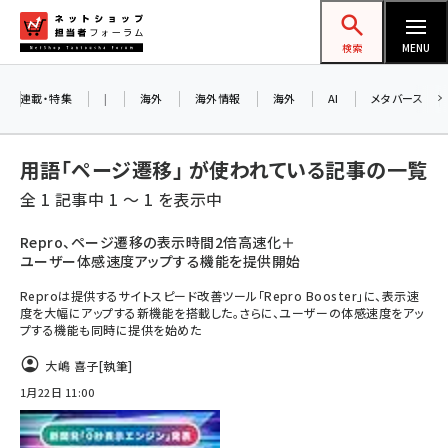
メ
ネットショップ担当者フォーラム
イ
検索
MENU
ン
コ
連載・特集
|
海外
海外情報
海外
AI
メタバース
ン
テ
用語「ページ遷移」 が使われている記事の一覧
ン
全 1 記事中 1 ～ 1 を表示中
ツ
amazon (2249)
に
Repro、ページ遷移の表示時間2倍高速化＋
ユーザー体感速度アップする機能を提供開始
yahoo (1901)
移
動
Reproは提供するサイトスピード改善ツール「Repro Booster」に、表示速
楽天 (1871)
度を大幅にアップする新機能を搭載した。さらに、ユーザーの体感速度をアッ
プする機能も同時に提供を始めた
ecbeing (1207)
大嶋 喜子
[執筆]
アスクル (1119)
1月22日 11:00
base (1077)
ビィ・フォアード (773)