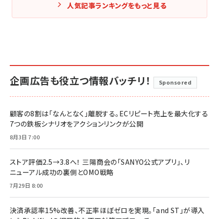
人気記事ランキングをもっと見る
企画広告も役立つ情報バッチリ！
Sponsored
顧客の8割は「なんとなく」離脱する。ECリピート売上を最大化する
7つの鉄板シナリオをアクションリンクが公開
8月3日 7:00
ストア評価2.5→3.8へ！ 三陽商会の「SANYO公式アプリ」、リ
ニューアル成功の裏側とOMO戦略
7月29日 8:00
決済承認率15%改善、不正率ほぼゼロを実現。「and ST」が導入