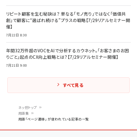
リピート顧客を生む秘訣は？ 単なる「モノ売り」ではなく「価値共
創」で顧客に“選ばれ続ける”プラスの戦略【7/29リアルセミナー開
催】
7月22日 8:30
年間32万件超のVOCをAIで分析するカウネット。「お客さまのお困
りごと」起点のCX向上戦略とは？【7/29リアルセミナー開催】
7月21日 9:00
すべて見る
ネッ担トップ
用語集
パ
用語「ページ遷移」 が使われている記事の一覧
ン