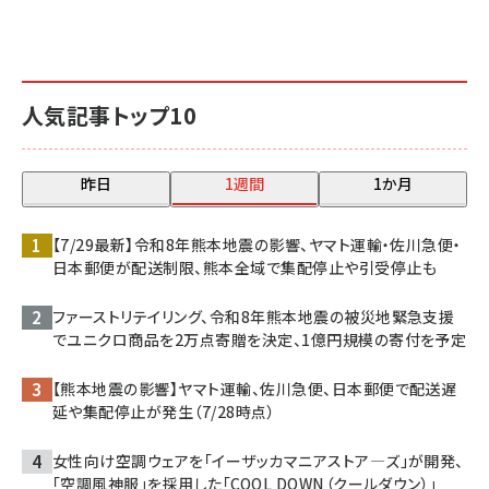
人気記事トップ10
昨日
1週間
1か月
【7/29最新】令和8年熊本地震の影響、ヤマト運輸・佐川急便・
日本郵便が配送制限、熊本全域で集配停止や引受停止も
ファーストリテイリング、令和8年熊本地震の被災地緊急支援
でユニクロ商品を2万点寄贈を決定、1億円規模の寄付を予定
【熊本地震の影響】ヤマト運輸、佐川急便、日本郵便で配送遅
延や集配停止が発生（7/28時点）
女性向け空調ウェアを「イーザッカマニアストア―ズ」が開発、
「空調風神服」を採用した「COOL DOWN（クールダウン）」