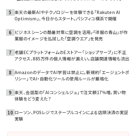
楽天の最新AIやテクノロジーを体験できる「Rakuten AI
Optimism」、今日からスタート。パシフィコ横浜で開催
ビジネスシーンの酷暑対策に空調を活用――。「洋服の青山」が作
業服のイメージを払拭した「空調ウエア」を発売
老舗ECプラットフォームのEストアー「ショップサーブ」に不正
アクセス、885万件の個人情報が漏えい。店舗関連情報も流出
AmazonのデータでAI学習は禁止に。新規約「エージェントポ
リシー」でAI・自動化ツールの使用ルールが厳格化
楽天、会話型の「AIコンシェルジュ」で注文額17％増。買い物
体験をどう変えた？
ローソン、POSレジでステーブルコインによる店頭決済の実証
実験