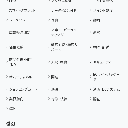
LPO
アクセス解析
サイト最適化
スマホ・タブレット
データ・競合分析
ポイント制度
レコメンド
写真
動画
文章・コピーライ
広告効果測定
運営
ティング
顧客対応・顧客サ
価格戦略
物流・配送
ポート
商品企画・開発
人材・教育
セキュリティ
（MD）
ECサイトパッケー
オムニチャネル
開店
ジ
ショッピングカート
決済
通販・ECシステム
業界動向
行政・法律
調査
海外
種別