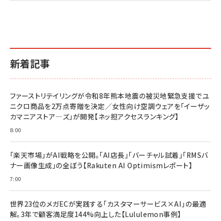
新着記事
ファーストリテイリングが令和8年熊本地震の被災地緊急支援でユ
ニクロ商品を2万点寄贈を決定／女性向け空調ウェアを「イーザッ
カマニアストア―ズ」が開発【ネッ担アクセスランキング】
8:00
「楽天市場」がAI戦略を公開。「AI店長」「バーチャル試着」「RMSバ
ナー画像生成」の全ぼう【Rakuten AI Optimismレポート】
7:00
世界23位のメガECが実践する「カスタマーサービス×AI」の最適
解。3年で顧客満足度144%向上した【Lululemon事例】